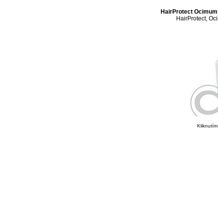
HairProtect Ocimum
HairProtect, Oc
Kliknutím