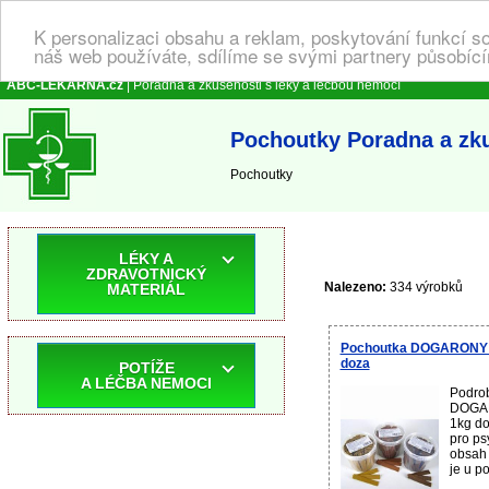
K personalizaci obsahu a reklam, poskytování funkcí s
náš web používáte, sdílíme se svými partnery působícím
ABC-LEKARNA.cz
| Poradna a zkušenosti s léky a léčbou nemocí
Pochoutky Poradna a zku
Pochoutky
LÉKY A
ZDRAVOTNICKÝ
Nalezeno:
334 výrobků
MATERIÁL
Pochoutka DOGARONY P
doza
POTÍŽE
A LÉČBA NEMOCI
Podrob
DOGAR
1kg d
pro ps
obsah 
je u p