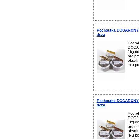
Pochoutka DOGARONY P
doza
Podrob
DOGAR
1kg d
pro ps
obsah 
je u p
Pochoutka DOGARONY P
doza
Podrob
DOGAR
1kg d
pro ps
obsah 
je u p