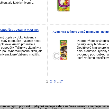
tkou, ale také krmivem, ...
 papoušek - vitamin med 2ks
Avicentra tyčinky velký hlodavec - bylin
ný popis výrobku Avicentra
y malý papoušek - vitamin +med
Podrobný popis výrobku
plňkové krmivo pro malé a
tyčinky velký hlodavec -
í papoušky. Tyčinky s vitamíny a
Doplňkové krmivo pro kr
jsou výbornou pochoutkou, ale
další hlodavce. Tyčinky 
rmivem, které Vašemu mazlíčk...
výbornou pochoutkou, a
které Vašemu mazlíčkov.
1
|
2
|
3
...
17
ním léčivých přípravků, jaký lék nejlépe zabírá na Vaše nemoci a vedlejší nežá