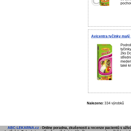
pochou
Avicentra tyčinky malý
Podrob
tyčink
2ks Do
středn
medem 
také k
Nalezeno:
334 výrobků
ABC-LEKARNA.cz
- Online poradna, zkušenosti a recenze pacientů s užívá