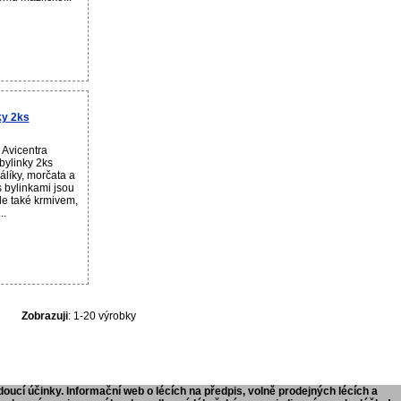
ky 2ks
 Avicentra
 bylinky 2ks
álíky, morčata a
s bylinkami jsou
le také krmivem,
..
Zobrazuji
: 1-20 výrobky
doucí účinky. Informační web o lécích na předpis, volně prodejných lécích a