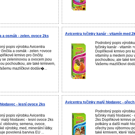
Avicentra tyčinky kanár - vitamín med 2
la a osmák - zelen. ovoce 2ks
Podrobný popis výrobku
ný popis výrobku Avicentra
tyčinky kanár - vitamín 
y činčila a osmák - zelen.+ovoce
Doplňkové krmivo pro ka
plňkové krmivo pro činčily.
vitamíny a medem jsou 
y se zeleninovou a ovocem jsou
pochoutkou, ale také kr
ou pochoutkou, ale také krmivem,
Vašemu mazlíčkovi dodává
Vašemu mazlíčkovi dodáv�...
Avicentra tyčinky malý hlodavec - ořech
hlodavec - lesní ovoce 2ks
Podrobný popis výrobku
ný popis výrobku Avicentra
tyčinky malý hlodavec -
y malý hlodavec - lesní ovoce 2ks
2ks Doplňkové krmivo pr
í: obiloviny, semena, ovoce,
potkány a další malé hlo
ké výrobky, med, minerální látky.
ořechy jsou výbornou po
je povolená barviva EU ...
také krmivem, které Vaše