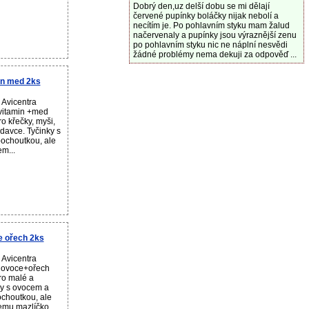
Dobrý den,uz delší dobu se mi dělají
červené pupínky boláčky nijak nebolí a
necítím je. Po pohlavním styku mam žalud
načervenaly a pupínky jsou výraznější zenu
po pohlavním styku nic ne náplní nesvědi
žádné problémy nema dekuji za odpověď ...
in med 2ks
 Avicentra
 vitamin +med
o křečky, myši,
davce. Tyčinky s
ochoutkou, ale
m...
e ořech 2ks
 Avicentra
- ovoce+ořech
ro malé a
ky s ovocem a
choutkou, ale
emu mazlíčko...