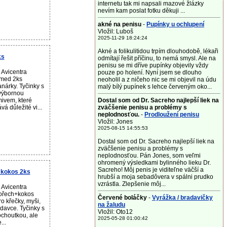
internetu tak mi napsali mazové žlázky
nevím kam poslat fotku děkuji ...
akné na penisu
-
Pupínky u ochlupení
Vložil: Luboš
2025-11-29 18:24:24
Akné a folikulitidou trpím dlouhodobě, lékaři
ks
odmítají řešit příčinu, to nemá smysl. Ale na
penisu se mi dříve pupínky objevily vždy
 Avicentra
pouze po holení. Nyní jsem se dlouho
+med 2ks
neoholil a z ničeho nic se mi objevil na údu
nárky. Tyčinky s
malý bílý pupínek s lehce červeným oko...
výbornou
mivem, které
Dostal som od Dr. Sacreho najlepší liek na
 důležité vi...
zväčšenie penisu a problémy s
neplodnosťou.
-
Prodloužení penisu
Vložil: Jones
2025-08-15 14:55:53
Dostal som od Dr. Sacreho najlepší liek na
zväčšenie penisu a problémy s
neplodnosťou. Pán Jones, som veľmi
ohromený výsledkami bylinného lieku Dr.
Sacreho! Môj penis je viditeľne väčší a
 kokos 2ks
hrubší a moja sebadôvera v spálni prudko
vzrástla. Zlepšenie môj...
 Avicentra
 ořech+kokos
Červené boláčky
-
Vyrážka / bradavičky
o křečky, myši,
na žaludu
davce. Tyčinky s
Vložil: Oto12
choutkou, ale
2025-05-28 01:00:42
...