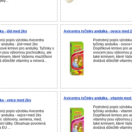
klý...
ka - jód med 2ks
Avicentra tyčinky andulka - ovoce med 
ný popis výrobku Avicentra
Podrobný popis výrobku
y andulka - jód+med 2ks
tyčinky andulka - ovoc
ové krmivo pro andulky. Tyčinky s
Doplňkové krmivo pro an
jsou výbornou pochoutkou, ale
ovocem jsou výbornou p
rmivem, které Vašemu mazlíčkovi
také krmivem, které Vaš
 důležité vitamíny a minerá...
dodává důležité vitamíny
Avicentra tyčinky andulka - vitamin med
ka - vejce med 2ks
Podrobný popis výrobku
ný popis výrobku Avicentra
tyčinky andulka - vitam
y andulka - vejce+med 2ks
Doplňkové krmivo pro an
í: obiloviny, semena, med,
vitamíny jsou výbornou 
lní látky. Obsahuje povolená
také krmivem, které Vaš
 EU ...
dodává důležité vitamíny