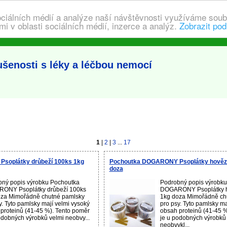
ociálních médií a analýze naší návštěvnosti využíváme soub
i v oblasti sociálních médií, inzerce a analýz.
Zobrazit pod
šenosti s léky a léčbou nemocí
1
|
2
|
3
...
17
soplátky drůbeží 100ks 1kg
Pochoutka DOGARONY Psoplátky hovězí
doza
ný popis výrobku Pochoutka
Podrobný popis výrobk
ONY Psoplátky drůbeží 100ks
DOGARONY Psoplátky h
oza Mimořádně chutné pamlsky
1kg doza Mimořádně ch
y. Tyto pamlsky mají velmi vysoký
pro psy. Tyto pamlsky ma
proteinů (41-45 %). Tento poměr
obsah proteinů (41-45 %
odobných výrobků velmi neobvy...
je u podobných výrobků
neobvykl...