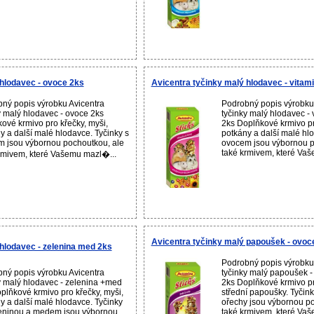
 hlodavec - ovoce 2ks
Avicentra tyčinky malý hlodavec - vitam
ný popis výrobku Avicentra
Podrobný popis výrobku
y malý hlodavec - ovoce 2ks
tyčinky malý hlodavec -
ové krmivo pro křečky, myši,
2ks Doplňkové krmivo pr
y a další malé hlodavce. Tyčinky s
potkány a další malé hlo
 jsou výbornou pochoutkou, ale
ovocem jsou výbornou p
také krmivem, které Vaše
rmivem, které Vašemu mazl�...
Avicentra tyčinky malý papoušek - ovoc
hlodavec - zelenina med 2ks
Podrobný popis výrobku
ný popis výrobku Avicentra
tyčinky malý papoušek 
y malý hlodavec - zelenina +med
2ks Doplňkové krmivo p
plňkové krmivo pro křečky, myši,
střední papoušky. Tyčin
y a další malé hlodavce. Tyčinky
ořechy jsou výbornou po
eninou a medem jsou výbornou
také krmivem, které Vaš