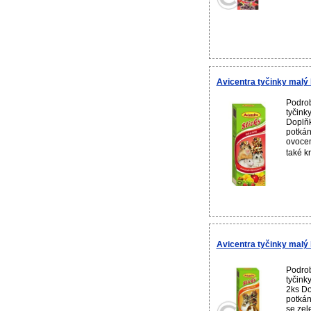
Avicentra tyčinky malý
Podrob
tyčink
Doplňk
potkán
ovocem
také k
Avicentra tyčinky malý 
Podrob
tyčink
2ks Do
potkán
se zel