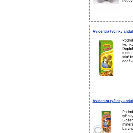
neobvy
Avicentra tyčinky andul
Podrob
tyčink
Doplňk
medem 
také k
dodává
Avicentra tyčinky andul
Podrob
tyčink
Složen
minerá
barviva