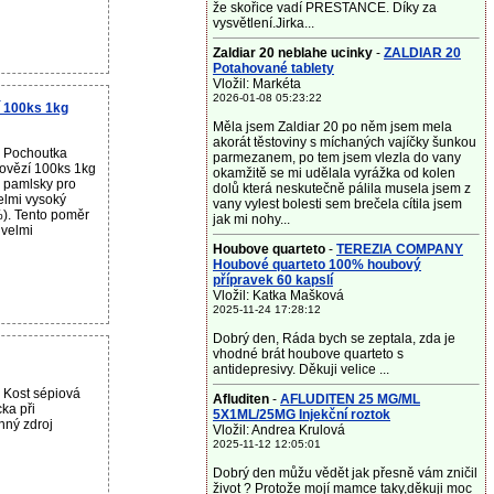
že skořice vadí PRESTANCE. Díky za
vysvětlení.Jirka...
Zaldiar 20 neblahe ucinky
-
ZALDIAR 20
Potahované tablety
Vložil: Markéta
2026-01-08 05:23:22
 100ks 1kg
Měla jsem Zaldiar 20 po něm jsem mela
akorát těstoviny s míchaných vajíčky šunkou
u Pochoutka
parmezanem, po tem jsem vlezla do vany
vězí 100ks 1kg
okamžitě se mi udělala vyrážka od kolen
 pamlsky pro
dolů která neskutečně pálila musela jsem z
elmi vysoký
vany vylest bolesti sem brečela cítila jsem
). Tento poměr
jak mi nohy...
 velmi
Houbove quarteto
-
TEREZIA COMPANY
Houbové quarteto 100% houbový
přípravek 60 kapslí
Vložil: Katka Mašková
2025-11-24 17:28:12
Dobrý den, Ráda bych se zeptala, zda je
vhodné brát houbove quarteto s
antidepresivy. Děkuji velice ...
 Kost sépiová
Afluditen
-
AFLUDITEN 25 MG/ML
ka při
5X1ML/25MG Injekční roztok
nný zdroj
Vložil: Andrea Krulová
2025-11-12 12:05:01
Dobrý den můžu vědět jak přesně vám zničil
život ? Protože mojí mamce taky,děkuji moc