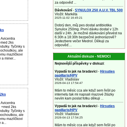
za odpověď ...
Dávkování
-
SYNULOX 250 A.U.V. TBL 500
Vložil: Markéta
2025-11-02 16:45:21
Dobrý den, můj pes dostal antibiotika
Synulox 250mg. První dávku dostal v 12h
2ks
další v 24h. Je možné dávkování převést na
6:30h a 18:30h bezpečné jednorázově?
 Avicentra
Jestezbere večer Medrol. Děkuji za
e+med 2ks
odpověď....
dulky. Tyčinky s
ochoutkou, ale
emu mazlíčkovi
Aktuální diskuze - NEMOCI
 a miner...
Nejnovější příspěvky v diskuzi
:
Vypadá to jak na bradavici
-
Hirsuties
papillaris/HPV
Vložil: Vladislav
2026-04-13 17:54:47
Mám to měsíc cca ale když sem řešil po
 2ks
internetu tak mi napsali mazové žlázky
nevím kam poslat fotku děkuji ...
 Avicentra
Vypadá to jak na bradavici
-
Hirsuties
in +med 2ks
papillaris/HPV
dulky. Tyčinky s
Vložil: Vladislav
pochoutkou, ale
2026-04-13 17:54:25
emu mazlíčkovi
 a...
Mám to měsíc cca ale když sem řešil po