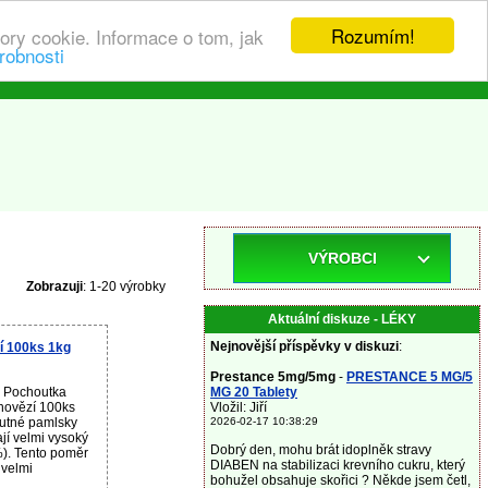
Rozumím!
ory cookie. Informace o tom, jak
robnosti
VÝROBCI
Zobrazuji
: 1-20 výrobky
Aktuální diskuze - LÉKY
Nejnovější příspěvky v diskuzi
:
 100ks 1kg
Prestance 5mg/5mg
-
PRESTANCE 5 MG/5
u Pochoutka
MG 20 Tablety
ovězí 100ks
Vložil: Jiří
utné pamlsky
2026-02-17 10:38:29
jí velmi vysoký
Dobrý den, mohu brát idoplněk stravy
). Tento poměr
DIABEN na stabilizaci krevního cukru, který
 velmi
bohužel obsahuje skořici ? Někde jsem četl,