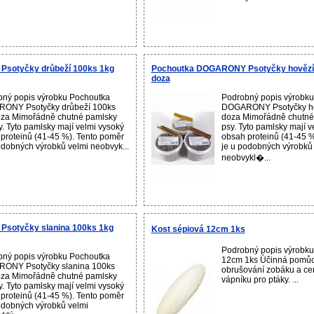
sotyčky drůbeží 100ks 1kg
Pochoutka DOGARONY Psotyčky hovězí
doza
ný popis výrobku Pochoutka
Podrobný popis výrobk
ONY Psotyčky drůbeží 100ks
DOGARONY Psotyčky ho
oza Mimořádně chutné pamlsky
doza Mimořádně chutné
y. Tyto pamlsky mají velmi vysoký
psy. Tyto pamlsky mají v
proteinů (41-45 %). Tento poměr
obsah proteinů (41-45 %
odobných výrobků velmi neobvyk...
je u podobných výrobků
neobvykl�...
sotyčky slanina 100ks 1kg
Kost sépiová 12cm 1ks
Podrobný popis výrobku
ný popis výrobku Pochoutka
12cm 1ks Účinná pomůc
ONY Psotyčky slanina 100ks
obrušování zobáku a ce
oza Mimořádně chutné pamlsky
vápníku pro ptáky. ...
y. Tyto pamlsky mají velmi vysoký
proteinů (41-45 %). Tento poměr
odobných výrobků velmi