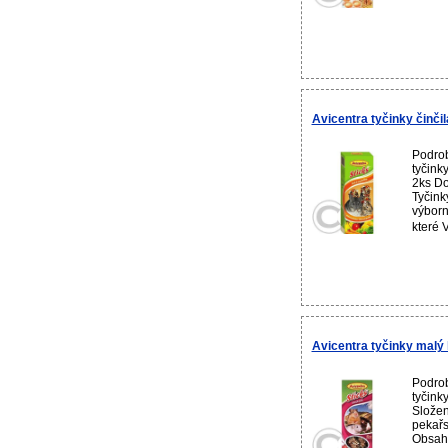
Avicentra tyčinky činči
Podrob
tyčink
2ks Do
Tyčink
výborn
které 
Avicentra tyčinky malý 
Podrob
tyčink
Složen
pekařs
Obsahu