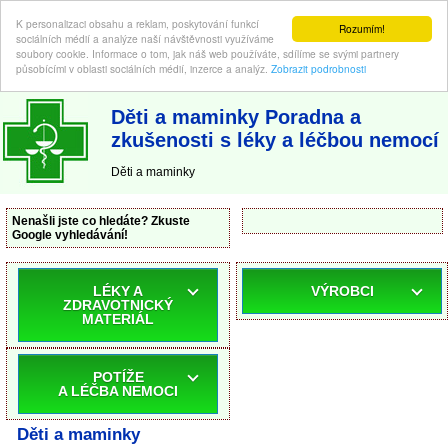
K personalizaci obsahu a reklam, poskytování funkcí
Rozumím!
sociálních médií a analýze naší návštěvnosti využíváme
soubory cookie. Informace o tom, jak náš web používáte, sdílíme se svými partnery
působícími v oblasti sociálních médií, inzerce a analýz.
Zobrazit podrobnosti
ABC-LEKARNA.cz
| Poradna a zkušenosti s léky a léčbou nemocí
Děti a maminky Poradna a
zkušenosti s léky a léčbou nemocí
Děti a maminky
Nenašli jste co hledáte? Zkuste
Google vyhledávání!
LÉKY A
VÝROBCI
ZDRAVOTNICKÝ
MATERIÁL
POTÍŽE
A LÉČBA NEMOCI
Děti a maminky