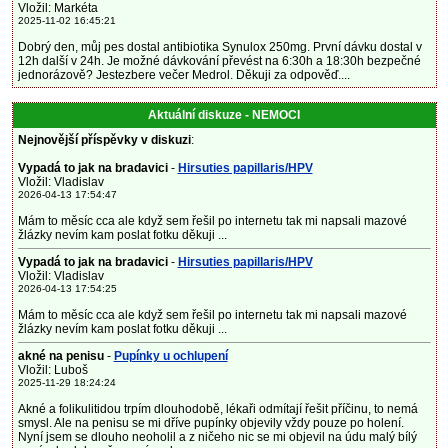
Vložil: Markéta
2025-11-02 16:45:21
Dobrý den, můj pes dostal antibiotika Synulox 250mg. První dávku dostal v
12h další v 24h. Je možné dávkování převést na 6:30h a 18:30h bezpečné
jednorázově? Jestezbere večer Medrol. Děkuji za odpověď....
Aktuální diskuze - NEMOCI
Nejnovější příspěvky v diskuzi
:
Vypadá to jak na bradavici
-
Hirsuties papillaris/HPV
Vložil: Vladislav
2026-04-13 17:54:47
Mám to měsíc cca ale když sem řešil po internetu tak mi napsali mazové
žlázky nevím kam poslat fotku děkuji ...
Vypadá to jak na bradavici
-
Hirsuties papillaris/HPV
Vložil: Vladislav
2026-04-13 17:54:25
Mám to měsíc cca ale když sem řešil po internetu tak mi napsali mazové
žlázky nevím kam poslat fotku děkuji ...
akné na penisu
-
Pupínky u ochlupení
Vložil: Luboš
2025-11-29 18:24:24
Akné a folikulitidou trpím dlouhodobě, lékaři odmítají řešit příčinu, to nemá
smysl. Ale na penisu se mi dříve pupínky objevily vždy pouze po holení.
Nyní jsem se dlouho neoholil a z ničeho nic se mi objevil na údu malý bílý