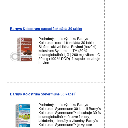
Barnys Kolostrum cucací čokoláda 30 tablet
Podrobný popis výrobku Barnys
Kolostrum cucací čokoláda 30 tablet
Složení aktivní látka: Bovinní (hovězí)
kolostrum SynermuneTM (30 %
imunoglobulinů IgG.) 260 mg, vitamin C
80 mg (100 % DDD). 1 kapsle obsahuje:
bovinn...
Barnys Kolostrum Synermune 30 kapslí
Podrobný popis výrobku Barnys
Kolostrum Synermune 30 kapslí Barny´s
Kolostrum Synermune™ obsahuje 30 %
imunoglobulinů + růstové faktory,
laktoferin, minerály a vitamíny. Barny´s
Kolostrum Synermune™ je vysoce...