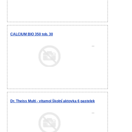
CALCIUM BIO 350 tob. 30
...
Dr. Theiss Multi - vitamol školní aktovka 6 pastelek
...