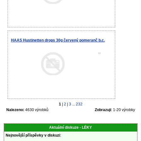
HAAS Hustinetten drops 30g červený pomeranč b.c.
...
1
|
2
|
3
...
232
Nalezeno:
4630 výrobků
Zobrazuji
: 1-20 výrobky
Aktuální diskuze - LÉKY
Nejnovější příspěvky v diskuzi
: