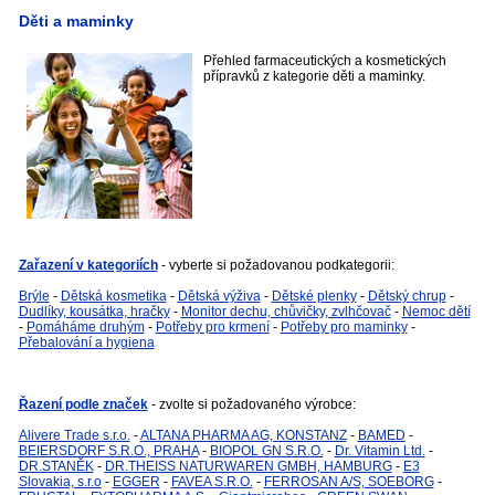
Děti a maminky
Přehled farmaceutických a kosmetických
přípravků z kategorie děti a maminky.
Zařazení v kategoriích
- vyberte si požadovanou podkategorii:
Brýle
-
Dětská kosmetika
-
Dětská výživa
-
Dětské plenky
-
Dětský chrup
-
Dudlíky, kousátka, hračky
-
Monitor dechu, chůvičky, zvlhčovač
-
Nemoc dětí
-
Pomáháme druhým
-
Potřeby pro krmení
-
Potřeby pro maminky
-
Přebalování a hygiena
Řazení podle značek
- zvolte si požadovaného výrobce:
Alivere Trade s.r.o.
-
ALTANA PHARMA AG, KONSTANZ
-
BAMED
-
BEIERSDORF S.R.O., PRAHA
-
BIOPOL GN S.R.O.
-
Dr. Vitamin Ltd.
-
DR.STANĚK
-
DR.THEISS NATURWAREN GMBH, HAMBURG
-
E3
Slovakia, s.r.o
-
EGGER
-
FAVEA S.R.O.
-
FERROSAN A/S, SOEBORG
-