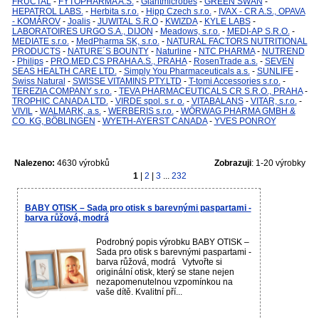
FRUCTAL
-
FYTOPHARMA A.S.
-
Giantmicrobes
-
GREEN SWAN
-
HEPATROL LABS.
-
Herbita s.r.o.
-
Hipp Czech s.r.o.
-
IVAX - CR A.S., OPAVA
- KOMÁROV
-
Joalis
-
JUWITAL S.R.O
-
KWIZDA
-
KYLE LABS
-
LABORATOIRES URGO S.A., DIJON
-
Meadows, s.r.o.
-
MEDI-AP S.R.O.
-
MEDIATE s.r.o.
-
MedPharma SK, s.r.o.
-
NATURAL FACTORS NUTRITIONAL
PRODUCTS
-
NATURE´S BOUNTY
-
Naturline
-
NTC PHARMA
-
NUTREND
-
Philips
-
PRO.MED.CS PRAHA A.S., PRAHA
-
RosenTrade a.s.
-
SEVEN
SEAS HEALTH CARE LTD.
-
Simply You Pharmaceuticals a.s.
-
SUNLIFE
-
Swiss Natural
-
SWISSE VITAMINS PTY.LTD
-
T-tomi Accessories s.r.o.
-
TEREZIA COMPANY s.r.o.
-
TEVA PHARMACEUTICALS CR S.R.O., PRAHA
-
TROPHIC CANADA LTD.
-
VIRDE spol. s r. o.
-
VITABALANS
-
VITAR, s.r.o.
-
VIVIL
-
WALMARK, a.s.
-
WERBERIS s.r.o.
-
WÖRWAG PHARMA GMBH &
CO. KG, BÖBLINGEN
-
WYETH-AYERST CANADA
-
YVES PONROY
Nalezeno:
4630 výrobků
Zobrazuji
: 1-20 výrobky
1
|
2
|
3
...
232
BABY OTISK – Sada pro otisk s barevnými paspartami -
barva růžová, modrá
Podrobný popis výrobku BABY OTISK –
Sada pro otisk s barevnými paspartami -
barva růžová, modrá Vytvořte si
originální otisk, který se stane nejen
nezapomenutelnou vzpomínkou na
vaše dítě. Kvalitní pří...