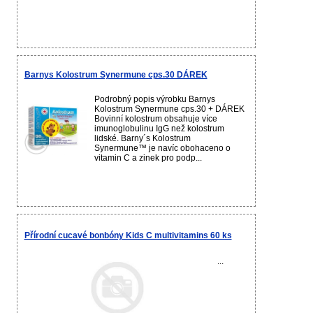
Barnys Kolostrum Synermune cps.30 DÁREK
Podrobný popis výrobku Barnys
Kolostrum Synermune cps.30 + DÁREK
Bovinní kolostrum obsahuje více
imunoglobulinu IgG než kolostrum
lidské. Barny´s Kolostrum
Synermune™ je navíc obohaceno o
vitamin C a zinek pro podp...
Přírodní cucavé bonbóny Kids C multivitamins 60 ks
...