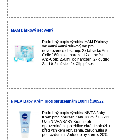
MAM Dárkový set velký
Podrobný popis výrobku MAM Dárkový
set velký Velký dárkový set pro
novorozence obsahuje 2x lahvičku Anti-
Colic 160ml, od narození 2x lahvičku
Anti-Colic 260ml, od narození 2x dudlík
Start 0-2 měsíce 1x Clip pásek ...
NIVEA Baby Krém proti opruzeninám 100ml č.80522
Podrobný popis výrobku NIVEA Baby
Krém proti opruzeninám 100ml č.80522
Užití NIVEA BABY Krém proti
opruzeninám spolehlivě chrání pokožku
před vznikem opruzenin, zarudnutím a
podrážděním. Voděodolný krém s 20%...