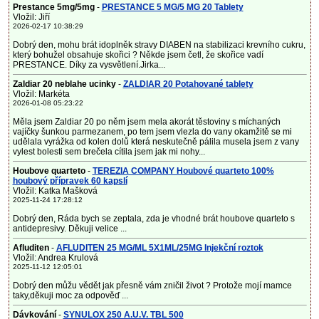
Prestance 5mg/5mg
-
PRESTANCE 5 MG/5 MG 20 Tablety
Vložil: Jiří
2026-02-17 10:38:29
Dobrý den, mohu brát idoplněk stravy DIABEN na stabilizaci krevního cukru,
který bohužel obsahuje skořici ? Někde jsem četl, že skořice vadí
PRESTANCE. Díky za vysvětlení.Jirka...
Zaldiar 20 neblahe ucinky
-
ZALDIAR 20 Potahované tablety
Vložil: Markéta
2026-01-08 05:23:22
Měla jsem Zaldiar 20 po něm jsem mela akorát těstoviny s míchaných
vajíčky šunkou parmezanem, po tem jsem vlezla do vany okamžitě se mi
udělala vyrážka od kolen dolů která neskutečně pálila musela jsem z vany
vylest bolesti sem brečela cítila jsem jak mi nohy...
Houbove quarteto
-
TEREZIA COMPANY Houbové quarteto 100%
houbový přípravek 60 kapslí
Vložil: Katka Mašková
2025-11-24 17:28:12
Dobrý den, Ráda bych se zeptala, zda je vhodné brát houbove quarteto s
antidepresivy. Děkuji velice ...
Afluditen
-
AFLUDITEN 25 MG/ML 5X1ML/25MG Injekční roztok
Vložil: Andrea Krulová
2025-11-12 12:05:01
Dobrý den můžu vědět jak přesně vám zničil život ? Protože mojí mamce
taky,děkuji moc za odpověď ...
Dávkování
-
SYNULOX 250 A.U.V. TBL 500