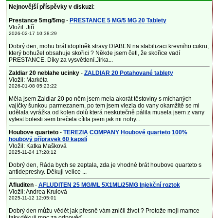
Nejnovější příspěvky v diskuzi
:
Prestance 5mg/5mg
-
PRESTANCE 5 MG/5 MG 20 Tablety
Vložil: Jiří
2026-02-17 10:38:29
Dobrý den, mohu brát idoplněk stravy DIABEN na stabilizaci krevního cukru,
který bohužel obsahuje skořici ? Někde jsem četl, že skořice vadí
PRESTANCE. Díky za vysvětlení.Jirka...
Zaldiar 20 neblahe ucinky
-
ZALDIAR 20 Potahované tablety
Vložil: Markéta
2026-01-08 05:23:22
Měla jsem Zaldiar 20 po něm jsem mela akorát těstoviny s míchaných
vajíčky šunkou parmezanem, po tem jsem vlezla do vany okamžitě se mi
udělala vyrážka od kolen dolů která neskutečně pálila musela jsem z vany
vylest bolesti sem brečela cítila jsem jak mi nohy...
Houbove quarteto
-
TEREZIA COMPANY Houbové quarteto 100%
houbový přípravek 60 kapslí
Vložil: Katka Mašková
2025-11-24 17:28:12
Dobrý den, Ráda bych se zeptala, zda je vhodné brát houbove quarteto s
antidepresivy. Děkuji velice ...
Afluditen
-
AFLUDITEN 25 MG/ML 5X1ML/25MG Injekční roztok
Vložil: Andrea Krulová
2025-11-12 12:05:01
Dobrý den můžu vědět jak přesně vám zničil život ? Protože mojí mamce
taky,děkuji moc za odpověď ...