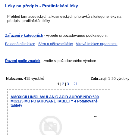
Léky na předpis - Protiinfekční léky
Přehled farmaceutických a kosmetických přípravků z kategorie léky na
předpis - protiinfekční léky.
Zařazení v kategoriích
- vyberte si požadovanou podkategorii:
Bakteriální infekce
-
Séra a očkovací látky
-
Virová infekce organismu
Řazení podle značek
- zvolte si požadovaného výrobce:
Nalezeno:
415 výrobků
Zobrazuji
: 1-20 výrobky
1
|
2
|
3
...
21
AMOXICILLIN/CLAVULANIC ACID AUROBINDO 500
MG/125 MG POTAHOVANÉ TABLETY 4 Potahované
tablety
...