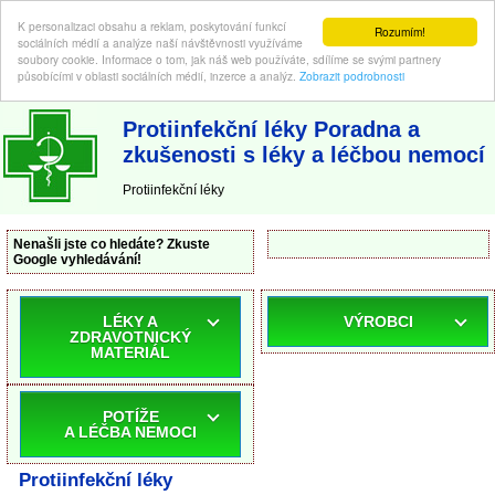
K personalizaci obsahu a reklam, poskytování funkcí
Rozumím!
sociálních médií a analýze naší návštěvnosti využíváme
soubory cookie. Informace o tom, jak náš web používáte, sdílíme se svými partnery
působícími v oblasti sociálních médií, inzerce a analýz.
Zobrazit podrobnosti
ABC-LEKARNA.cz
| Poradna a zkušenosti s léky a léčbou nemocí
Protiinfekční léky Poradna a
zkušenosti s léky a léčbou nemocí
Protiinfekční léky
Nenašli jste co hledáte? Zkuste
Google vyhledávání!
LÉKY A
VÝROBCI
ZDRAVOTNICKÝ
MATERIÁL
POTÍŽE
A LÉČBA NEMOCI
Protiinfekční léky