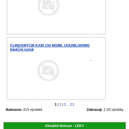
CLINDAMYCIN KABI 150 MG/ML 10X2ML/300MG
Injekční roztok
...
1
|
2
|
3
...
21
Nalezeno:
415 výrobků
Zobrazuji
: 1-20 výrobky
Aktuální diskuze - LÉKY