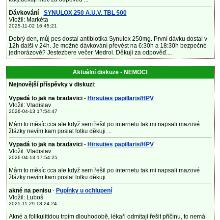
Dávkování
-
SYNULOX 250 A.U.V. TBL 500
Vložil: Markéta
2025-11-02 16:45:21
Dobrý den, můj pes dostal antibiotika Synulox 250mg. První dávku dostal v
12h další v 24h. Je možné dávkování převést na 6:30h a 18:30h bezpečné
jednorázově? Jestezbere večer Medrol. Děkuji za odpověď....
Aktuální diskuze - NEMOCI
Nejnovější příspěvky v diskuzi
:
Vypadá to jak na bradavici
-
Hirsuties papillaris/HPV
Vložil: Vladislav
2026-04-13 17:54:47
Mám to měsíc cca ale když sem řešil po internetu tak mi napsali mazové
žlázky nevím kam poslat fotku děkuji ...
Vypadá to jak na bradavici
-
Hirsuties papillaris/HPV
Vložil: Vladislav
2026-04-13 17:54:25
Mám to měsíc cca ale když sem řešil po internetu tak mi napsali mazové
žlázky nevím kam poslat fotku děkuji ...
akné na penisu
-
Pupínky u ochlupení
Vložil: Luboš
2025-11-29 18:24:24
Akné a folikulitidou trpím dlouhodobě, lékaři odmítají řešit příčinu, to nemá