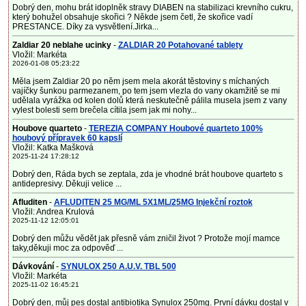
Dobrý den, mohu brát idoplněk stravy DIABEN na stabilizaci krevního cukru,
který bohužel obsahuje skořici ? Někde jsem četl, že skořice vadí
PRESTANCE. Díky za vysvětlení.Jirka...
Zaldiar 20 neblahe ucinky
-
ZALDIAR 20 Potahované tablety
Vložil: Markéta
2026-01-08 05:23:22
Měla jsem Zaldiar 20 po něm jsem mela akorát těstoviny s míchaných
vajíčky šunkou parmezanem, po tem jsem vlezla do vany okamžitě se mi
udělala vyrážka od kolen dolů která neskutečně pálila musela jsem z vany
vylest bolesti sem brečela cítila jsem jak mi nohy...
Houbove quarteto
-
TEREZIA COMPANY Houbové quarteto 100%
houbový přípravek 60 kapslí
Vložil: Katka Mašková
2025-11-24 17:28:12
Dobrý den, Ráda bych se zeptala, zda je vhodné brát houbove quarteto s
antidepresivy. Děkuji velice ...
Afluditen
-
AFLUDITEN 25 MG/ML 5X1ML/25MG Injekční roztok
Vložil: Andrea Krulová
2025-11-12 12:05:01
Dobrý den můžu vědět jak přesně vám zničil život ? Protože mojí mamce
taky,děkuji moc za odpověď ...
Dávkování
-
SYNULOX 250 A.U.V. TBL 500
Vložil: Markéta
2025-11-02 16:45:21
Dobrý den, můj pes dostal antibiotika Synulox 250mg. První dávku dostal v