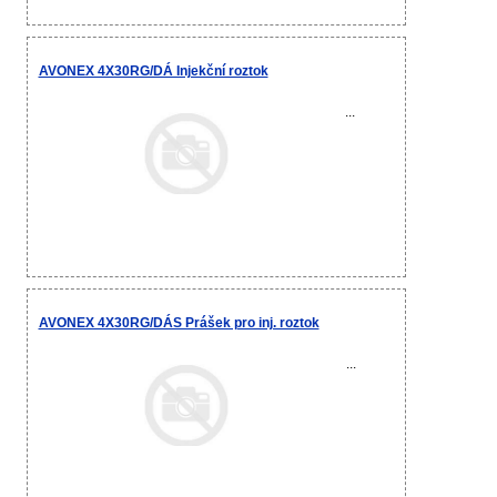
AVONEX 4X30RG/DÁ Injekční roztok
...
AVONEX 4X30RG/DÁS Prášek pro inj. roztok
...