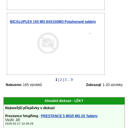
BICALUPLEX 150 MG 84X150MG Potahované tablety
...
1
|
2
|
3
...
9
Nalezeno:
165 výrobků
Zobrazuji
: 1-20 výrobky
Aktuální diskuze - LÉKY
Nejnovější příspěvky v diskuzi
:
Prestance 5mg/5mg
-
PRESTANCE 5 MG/5 MG 20 Tablety
Vložil: Jiří
2026-02-17 10:38:29