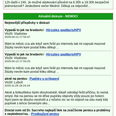
12h další v 24h. Je možné dávkování převést na 6:30h a 18:30h bezpečné
jednorázově? Jestezbere večer Medrol. Děkuji za odpověď....
Aktuální diskuze - NEMOCI
Nejnovější příspěvky v diskuzi
:
Vypadá to jak na bradavici
-
Hirsuties papillaris/HPV
Vložil: Vladislav
2026-04-13 17:54:47
Mám to měsíc cca ale když sem řešil po internetu tak mi napsali mazové
žlázky nevím kam poslat fotku děkuji ...
Vypadá to jak na bradavici
-
Hirsuties papillaris/HPV
Vložil: Vladislav
2026-04-13 17:54:25
Mám to měsíc cca ale když sem řešil po internetu tak mi napsali mazové
žlázky nevím kam poslat fotku děkuji ...
akné na penisu
-
Pupínky u ochlupení
Vložil: Luboš
2025-11-29 18:24:24
Akné a folikulitidou trpím dlouhodobě, lékaři odmítají řešit příčinu, to nemá
smysl. Ale na penisu se mi dříve pupínky objevily vždy pouze po holení.
Nyní jsem se dlouho neoholil a z ničeho nic se mi objevil na údu malý bílý
pupínek s lehce červeným oko...
Dostal som od Dr. Sacreho najlepší liek na zväčšenie penisu a problémy
s neplodnosťou.
-
Prodloužení penisu