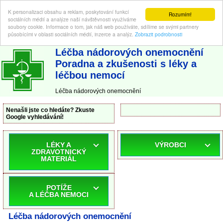
K personalizaci obsahu a reklam, poskytování funkcí
Rozumím!
sociálních médií a analýze naší návštěvnosti využíváme
soubory cookie. Informace o tom, jak náš web používáte, sdílíme se svými partnery
působícími v oblasti sociálních médií, inzerce a analýz.
Zobrazit podrobnosti
ABC-LEKARNA.cz
| Poradna a zkušenosti s léky a léčbou nemocí
Léčba nádorových onemocnění
Poradna a zkušenosti s léky a
léčbou nemocí
Léčba nádorových onemocnění
Nenašli jste co hledáte? Zkuste
Google vyhledávání!
LÉKY A
VÝROBCI
ZDRAVOTNICKÝ
MATERIÁL
POTÍŽE
A LÉČBA NEMOCI
Léčba nádorových onemocnění