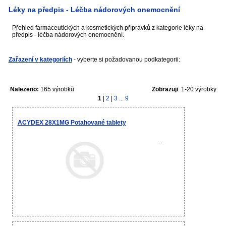
Léky na předpis - Léčba nádorových onemocnění
Přehled farmaceutických a kosmetických přípravků z kategorie léky na
předpis - léčba nádorových onemocnění.
Zařazení v kategoriích
- vyberte si požadovanou podkategorii:
Nalezeno:
165 výrobků
Zobrazuji
: 1-20 výrobky
1
|
2
|
3
...
9
ACYDEX 28X1MG Potahované tablety
...