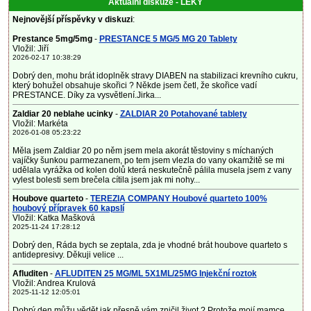
Aktuální diskuze - LÉKY
Nejnovější příspěvky v diskuzi
:
Prestance 5mg/5mg
-
PRESTANCE 5 MG/5 MG 20 Tablety
Vložil: Jiří
2026-02-17 10:38:29
Dobrý den, mohu brát idoplněk stravy DIABEN na stabilizaci krevního cukru,
který bohužel obsahuje skořici ? Někde jsem četl, že skořice vadí
PRESTANCE. Díky za vysvětlení.Jirka...
Zaldiar 20 neblahe ucinky
-
ZALDIAR 20 Potahované tablety
Vložil: Markéta
2026-01-08 05:23:22
Měla jsem Zaldiar 20 po něm jsem mela akorát těstoviny s míchaných
vajíčky šunkou parmezanem, po tem jsem vlezla do vany okamžitě se mi
udělala vyrážka od kolen dolů která neskutečně pálila musela jsem z vany
vylest bolesti sem brečela cítila jsem jak mi nohy...
Houbove quarteto
-
TEREZIA COMPANY Houbové quarteto 100%
houbový přípravek 60 kapslí
Vložil: Katka Mašková
2025-11-24 17:28:12
Dobrý den, Ráda bych se zeptala, zda je vhodné brát houbove quarteto s
antidepresivy. Děkuji velice ...
Afluditen
-
AFLUDITEN 25 MG/ML 5X1ML/25MG Injekční roztok
Vložil: Andrea Krulová
2025-11-12 12:05:01
Dobrý den můžu vědět jak přesně vám zničil život ? Protože mojí mamce