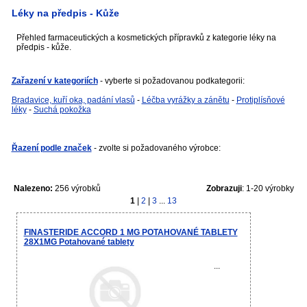
Léky na předpis - Kůže
Přehled farmaceutických a kosmetických přípravků z kategorie léky na
předpis - kůže.
Zařazení v kategoriích
- vyberte si požadovanou podkategorii:
Bradavice, kuří oka, padání vlasů
-
Léčba vyrážky a zánětu
-
Protiplísňové
léky
-
Suchá pokožka
Řazení podle značek
- zvolte si požadovaného výrobce:
Nalezeno:
256 výrobků
Zobrazuji
: 1-20 výrobky
1
|
2
|
3
...
13
FINASTERIDE ACCORD 1 MG POTAHOVANÉ TABLETY
28X1MG Potahované tablety
...