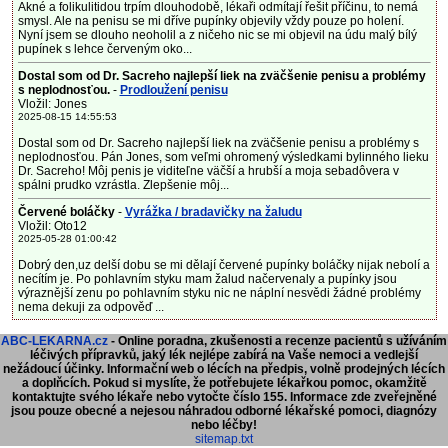
Akné a folikulitidou trpím dlouhodobě, lékaři odmítají řešit příčinu, to nemá
smysl. Ale na penisu se mi dříve pupínky objevily vždy pouze po holení.
Nyní jsem se dlouho neoholil a z ničeho nic se mi objevil na údu malý bílý
pupínek s lehce červeným oko...
Dostal som od Dr. Sacreho najlepší liek na zväčšenie penisu a problémy
s neplodnosťou.
-
Prodloužení penisu
Vložil: Jones
2025-08-15 14:55:53
Dostal som od Dr. Sacreho najlepší liek na zväčšenie penisu a problémy s
neplodnosťou. Pán Jones, som veľmi ohromený výsledkami bylinného lieku
Dr. Sacreho! Môj penis je viditeľne väčší a hrubší a moja sebadôvera v
spálni prudko vzrástla. Zlepšenie môj...
Červené boláčky
-
Vyrážka / bradavičky na žaludu
Vložil: Oto12
2025-05-28 01:00:42
Dobrý den,uz delší dobu se mi dělají červené pupínky boláčky nijak nebolí a
necítím je. Po pohlavním styku mam žalud načervenaly a pupínky jsou
výraznější zenu po pohlavním styku nic ne náplní nesvědi žádné problémy
nema dekuji za odpověď ...
ABC-LEKARNA.cz
- Online poradna, zkušenosti a recenze pacientů s užíváním
léčivých přípravků, jaký lék nejlépe zabírá na Vaše nemoci a vedlejší
nežádoucí účinky. Informační web o lécích na předpis, volně prodejných lécích
a doplňcích.
Pokud si myslíte, že potřebujete lékařkou pomoc, okamžitě
kontaktujte svého lékaře nebo vytočte číslo 155. Informace zde zveřejněné
jsou pouze obecné a nejesou náhradou odborné lékařské pomoci, diagnózy
nebo léčby!
sitemap.txt