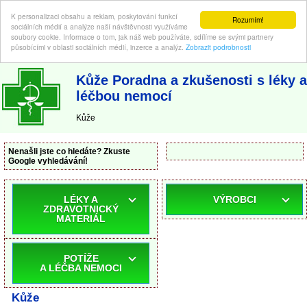
K personalizaci obsahu a reklam, poskytování funkcí
Rozumím!
sociálních médií a analýze naší návštěvnosti využíváme
soubory cookie. Informace o tom, jak náš web používáte, sdílíme se svými partnery
působícími v oblasti sociálních médií, inzerce a analýz.
Zobrazit podrobnosti
ABC-LEKARNA.cz
| Poradna a zkušenosti s léky a léčbou nemocí
Kůže Poradna a zkušenosti s léky a
léčbou nemocí
Kůže
Nenašli jste co hledáte? Zkuste
Google vyhledávání!
LÉKY A
VÝROBCI
ZDRAVOTNICKÝ
MATERIÁL
POTÍŽE
A LÉČBA NEMOCI
Kůže