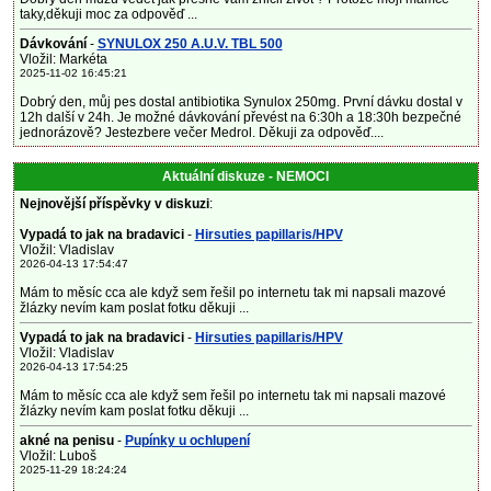
taky,děkuji moc za odpověď ...
Dávkování
-
SYNULOX 250 A.U.V. TBL 500
Vložil: Markéta
2025-11-02 16:45:21
Dobrý den, můj pes dostal antibiotika Synulox 250mg. První dávku dostal v
12h další v 24h. Je možné dávkování převést na 6:30h a 18:30h bezpečné
jednorázově? Jestezbere večer Medrol. Děkuji za odpověď....
Aktuální diskuze - NEMOCI
Nejnovější příspěvky v diskuzi
:
Vypadá to jak na bradavici
-
Hirsuties papillaris/HPV
Vložil: Vladislav
2026-04-13 17:54:47
Mám to měsíc cca ale když sem řešil po internetu tak mi napsali mazové
žlázky nevím kam poslat fotku děkuji ...
Vypadá to jak na bradavici
-
Hirsuties papillaris/HPV
Vložil: Vladislav
2026-04-13 17:54:25
Mám to měsíc cca ale když sem řešil po internetu tak mi napsali mazové
žlázky nevím kam poslat fotku děkuji ...
akné na penisu
-
Pupínky u ochlupení
Vložil: Luboš
2025-11-29 18:24:24