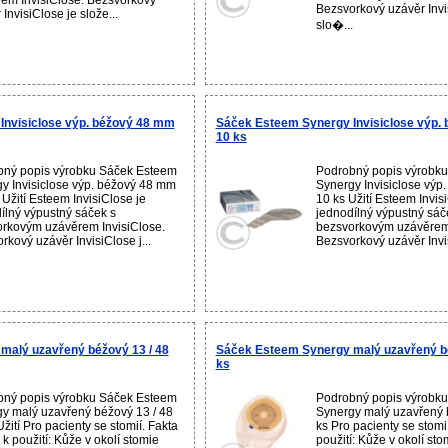
em InvisiClose. Bezsvorkový
Bezsvorkový uzávěr Invi
InvisiClose je slože...
slo�...
Invisiclose výp. béžový 48 mm
Sáček Esteem Synergy Invisiclose výp.
10 ks
bný popis výrobku Sáček Esteem
Podrobný popis výrobk
y Invisiclose výp. béžový 48 mm
Synergy Invisiclose výp
Užití Esteem InvisiClose je
10 ks Užití Esteem Invis
ílný výpustný sáček s
jednodílný výpustný sáč
rkovým uzávěrem InvisiClose.
bezsvorkovým uzávěrem 
rkový uzávěr InvisiClose j...
Bezsvorkový uzávěr Invis
malý uzavřený béžový 13 / 48
Sáček Esteem Synergy malý uzavřený b
ks
bný popis výrobku Sáček Esteem
Podrobný popis výrobk
y malý uzavřený béžový 13 / 48
Synergy malý uzavřený 
Užití Pro pacienty se stomií. Fakta
ks Pro pacienty se stomi
k použití: Kůže v okolí stomie
použití: Kůže v okolí sto