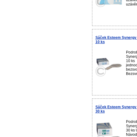
uzávěr
uzávěr 
Sáček Esteem Synergy 
10 ks
Podro
Synerg
10 ks 
jednod
bezsvo
Bezsvo
Sáček Esteem Synergy 
30 ks
Podro
Synerg
30 ks 
Návod 