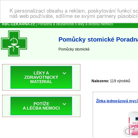
K personalizaci obsahu a reklam, poskytování funkcí s
náš web používáte, sdílíme se svými partnery působícím
ABC-LEKARNA.cz
| Poradna a zkušenosti s léky a léčbou nemocí
Pomůcky stomické Poradna 
Pomůcky stomické
LÉKY A
ZDRAVOTNICKÝ
Nalezeno:
119 výrobků
MATERIÁL
Žínka jednorázová mycí s
POTÍŽE
A LÉČBA NEMOCI