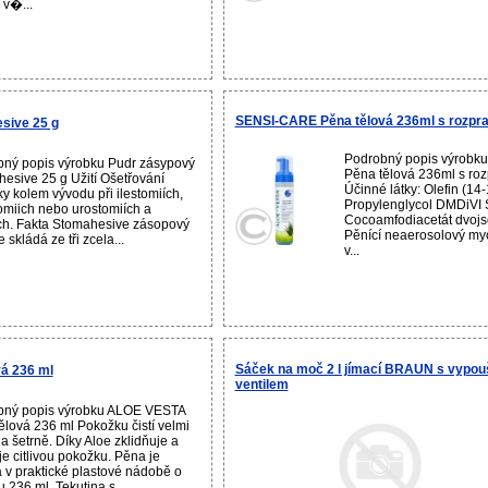
 v�...
SENSI-CARE Pěna tělová 236ml s rozp
sive 25 g
Podrobný popis výrob
ný popis výrobku Pudr zásypový
Pěna tělová 236ml s ro
esive 25 g Užití Ošetřování
Účinné látky: Olefin (14-
y kolem vývodu při ilestomiích,
Propylenglycol DMDiVI 
omiich nebo urostomiích a
Cocoamfodiacetát dvojso
ích. Fakta Stomahesive zásopový
Pěnící neaerosolový myc
 skládá ze tři zcela...
v...
Sáček na moč 2 l jímací BRAUN s vypou
á 236 ml
ventilem
bný popis výrobku ALOE VESTA
ělová 236 ml Pokožku čistí velmi
a šetrně. Díky Aloe zklidňuje a
je citlivou pokožku. Pěna je
 v praktické plastové nádobě o
 236 ml. Tekutina s...