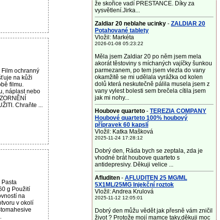
že skořice vadí PRESTANCE. Díky za
vysvětlení.Jirka...
Zaldiar 20 neblahe ucinky
-
ZALDIAR 20
Potahované tablety
Vložil: Markéta
2026-01-08 05:23:22
Měla jsem Zaldiar 20 po něm jsem mela
akorát těstoviny s míchaných vajíčky šunkou
parmezanem, po tem jsem vlezla do vany
 Film ochranný
okamžitě se mi udělala vyrážka od kolen
ťuje na kůži
dolů která neskutečně pálila musela jsem z
bě filmu.
vany vylest bolesti sem brečela cítila jsem
u, náplast nebo
jak mi nohy...
POZORNĚNÍ
TI. Chraňte ...
Houbove quarteto
-
TEREZIA COMPANY
Houbové quarteto 100% houbový
přípravek 60 kapslí
Vložil: Katka Mašková
2025-11-24 17:28:12
Dobrý den, Ráda bych se zeptala, zda je
vhodné brát houbove quarteto s
antidepresivy. Děkuji velice ...
Afluditen
-
AFLUDITEN 25 MG/ML
 Pasta
5X1ML/25MG Injekční roztok
0 g Použití
Vložil: Andrea Krulová
ovností na
2025-11-12 12:05:01
tvoru v okolí
Stomahesive
Dobrý den můžu vědět jak přesně vám zničil
.
život ? Protože mojí mamce taky,děkuji moc