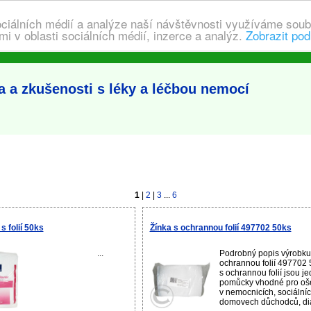
ociálních médií a analýze naší návštěvnosti využíváme soub
i v oblasti sociálních médií, inzerce a analýz.
Zobrazit pod
a zkušenosti s léky a léčbou nemocí
1
|
2
|
3
...
6
 folií 50ks
Žínka s ochrannou folií 497702 50ks
...
Podrobný popis výrobku
ochrannou folií 497702 5
s ochrannou folií jsou j
pomůcky vhodné pro ošet
v nemocnicích, sociální
domovech důchodců, dia