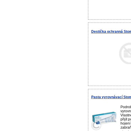
Destička ochranná Stom
Pasta vyrovnávací Sto
Podrob
vyrovn
Vlastn
přijít
hojení
zabraň