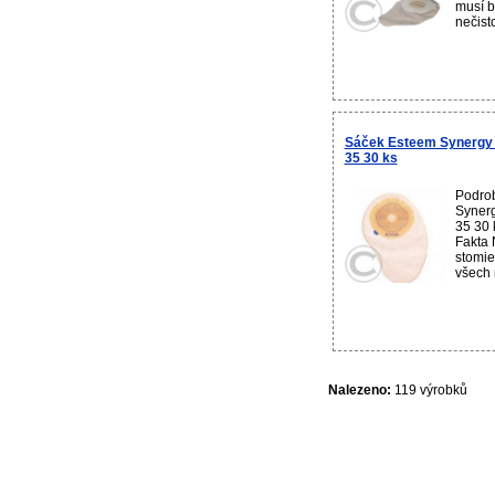
musí b
nečisto
Sáček Esteem Synergy 
35 30 ks
Podro
Synerg
35 30 k
Fakta 
stomie
všech n
Nalezeno:
119 výrobků
ABC-LEKARNA.cz
- Online poradna, zkušenosti a recenze pacientů s užívá