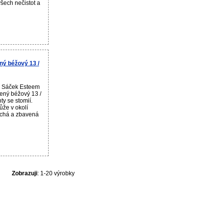
šech nečistot a
ý béžový 13 /
u Sáček Esteem
ený béžový 13 /
ty se stomií.
ůže v okolí
suchá a zbavená
Zobrazuji
: 1-20 výrobky
doucí účinky. Informační web o lécích na předpis, volně prodejných lécích a