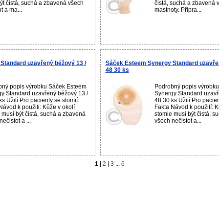
ýt čistá, suchá a zbavená všech
čistá, suchá a zbavená v
t a ma...
mastnoty. Přípra...
Standard uzavřený béžový 13 /
Sáček Esteem Synergy Standard uzavřen
48 30 ks
bný popis výrobku Sáček Esteem
Podrobný popis výrobk
y Standard uzavřený béžový 13 /
Synergy Standard uzavř
s Užití Pro pacienty se stomií.
48 30 ks Užití Pro pacien
Návod k použiti: Kůže v okolí
Fakta Návod k použití: K
 musí být čistá, suchá a zbavená
stomie musí být čistá, 
ečistot a ...
všech nečistot a...
1
|
2
|
3
...
6
ním léčivých přípravků, jaký lék nejlépe zabírá na Vaše nemoci a vedlejší nežá