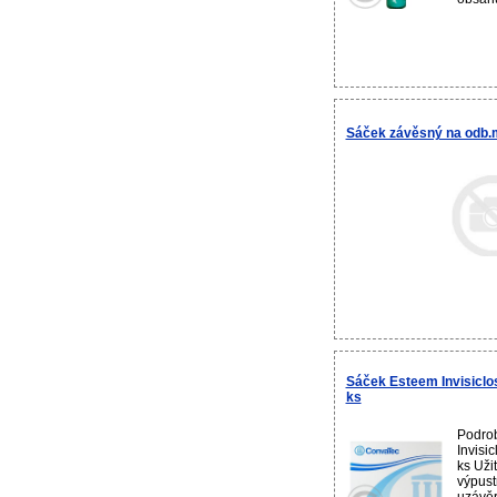
Sáček závěsný na odb
Sáček Esteem Invisicl
ks
Podro
Invisi
ks Uži
výpust