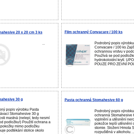
Film ochranný Convacare / 100 ks
ahesive 20 x 20 cm 3 ks
Podrobný popis výrobku
...
Convacare / 100 ks Zajiš
ochrannou vrstvu v podo
Používá se pod podložk
hydrokoloidní krytí. U
POUZE PRO ZEVNÍ POUŽI
mahesive 30 g
Pasta ochranná Stomahesive 60 g
ný popis výrobku Pasta
Podrobný popis výrobku
ávací Stomahesive 30 g
ochranná Stomahesive 6
osti mastná (nelepí, tedy nesmí
vyplnění a utěsnění ner
 pod podložku!) Použití ochrana a
pokožce lepší utěsnění o
 pokožky mimo podložku
stomie. Složení Hmota 
uje podtékání stolice okolo
rozpuštěná v alkoholu. ..