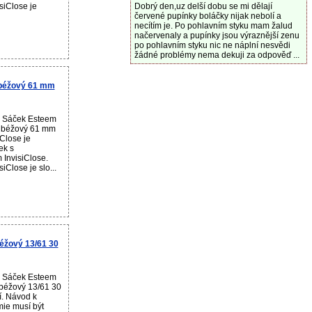
siClose je
Dobrý den,uz delší dobu se mi dělají
červené pupínky boláčky nijak nebolí a
necítím je. Po pohlavním styku mam žalud
načervenaly a pupínky jsou výraznější zenu
po pohlavním styku nic ne náplní nesvědi
žádné problémy nema dekuji za odpověď ...
 béžový 61 mm
u Sáček Esteem
. béžový 61 mm
iClose je
ek s
InvisiClose.
iClose je slo...
éžový 13/61 30
u Sáček Esteem
béžový 13/61 30
í. Návod k
mie musí být