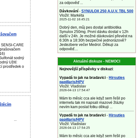
za odpověď ...
Dávkování
-
SYNULOX 250 A.U.V. TBL 500
Vložil: Markéta
2025-11-02 16:45:21
Dobrý den, můj pes dostal antibiotika
Synulox 250mg. První dávku dostal v 12h
rašovačem
další v 24h. Je možné dávkování převést na
6:30h a 18:30h bezpečné jednorázově?
Jestezbere večer Medrol. Děkuji za
ku SENSI-CARE
odpověď....
zprašovačem
16)
Sulfonát sodný
Aktuální diskuze - NEMOCI
dný Užití:
í prostředek o
Nejnovější příspěvky v diskuzi
:
Vypadá to jak na bradavici
-
Hirsuties
papillaris/HPV
Vložil: Vladislav
2026-04-13 17:54:47
Mám to měsíc cca ale když sem řešil po
internetu tak mi napsali mazové žlázky
štěcím
nevím kam poslat fotku děkuji ...
Vypadá to jak na bradavici
-
Hirsuties
...
papillaris/HPV
Vložil: Vladislav
2026-04-13 17:54:25
Mám to měsíc cca ale když sem řešil po