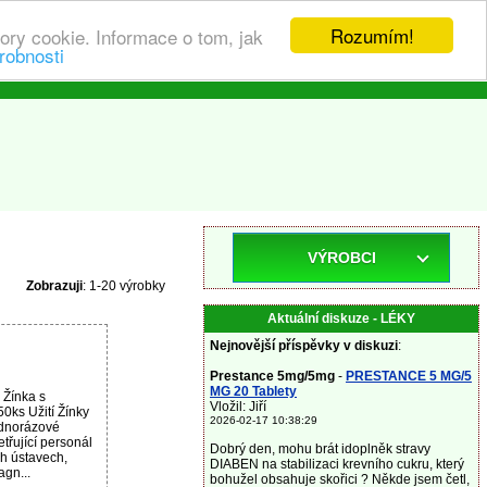
Rozumím!
ory cookie. Informace o tom, jak
robnosti
VÝROBCI
Zobrazuji
: 1-20 výrobky
Aktuální diskuze - LÉKY
Nejnovější příspěvky v diskuzi
:
Prestance 5mg/5mg
-
PRESTANCE 5 MG/5
MG 20 Tablety
 Žínka s
Vložil: Jiří
0ks Užití Žínky
2026-02-17 10:38:29
ednorázové
řující personál
Dobrý den, mohu brát idoplněk stravy
ch ústavech,
DIABEN na stabilizaci krevního cukru, který
gn...
bohužel obsahuje skořici ? Někde jsem četl,