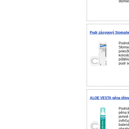
stomie
Pudr zásypový Stomahe
Podrob
Stomah
pokožk
kolost
píštěl
pudr se
ALOE VESTA pěna tělov
Podro
pěna t
jemně 
zvlhču
balená
obsahu