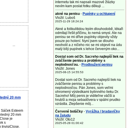
internetu tak mi napsali mazové žlázky
nevím kam poslat fotku děkuji ...
akné na penisu
-
Pupínky u ochlupení
Vložil: Luboš
2025-11-29 18:24:24
Akné a folikulitidou trpím dlouhodobě, lékaři
odmítají řešit příčinu, to nemá smysl. Ale na
penisu se mi dříve pupínky objevily vždy
pouze po holení. Nyní jsem se dlouho
...
neoholil a z ničeho nic se mi objevil na údu
malý bílý pupínek s lehce červeným oko...
Dostal som od Dr. Sacreho najlepší liek na
zväčšenie penisu a problémy s
neplodnosťou.
-
Prodloužení penisu
Vložil: Jones
2025-08-15 14:55:53
Dostal som od Dr. Sacreho najlepší liek na
zväčšenie penisu a problémy s
neplodnosťou. Pán Jones, som veľmi
ohromený výsledkami bylinného lieku Dr.
Sacreho! Môj penis je viditeľne väčší a
hledný 20 mm
hrubší a moja sebadôvera v spálni prudko
vzrástla. Zlepšenie môj...
u Sáček Esteem
Červené boláčky
-
Vyrážka / bradavičky
ůhledný 20 mm
na žaludu
iClose je
Vložil: Oto12
ek s
2025-05-28 01:00:42
InvisiClose.