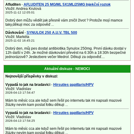
Afluditen
-
AFLUDITEN 25 MG/ML 5X1ML/25MG Injekční roztok
Vložil: Andrea Krulová
2025-11-12 12:05:01
Dobrý den můžu vědět jak přesně vám zničil život ? Protože mojí mamce
taky,děkuji moc za odpověď ...
Dávkování
-
SYNULOX 250 A.U.V. TBL 500
Vložil: Markéta
2025-11-02 16:45:21
Dobrý den, můj pes dostal antibiotika Synulox 250mg. První dávku dostal v
12h další v 24h. Je možné dávkování převést na 6:30h a 18:30h bezpečné
jednorázově? Jestezbere večer Medrol. Děkuji za odpověď....
Aktuální diskuze - NEMOCI
Nejnovější příspěvky v diskuzi
:
Vypadá to jak na bradavici
-
Hirsuties papillaris/HPV
Vložil: Vladislav
2026-04-13 17:54:47
Mám to měsíc cca ale když sem řešil po internetu tak mi napsali mazové
žlázky nevím kam poslat fotku děkuji ...
Vypadá to jak na bradavici
-
Hirsuties papillaris/HPV
Vložil: Vladislav
2026-04-13 17:54:25
Mám to měsíc cca ale když sem řešil po internetu tak mi napsali mazové
žlázky nevím kam poslat fotku děkuji ...