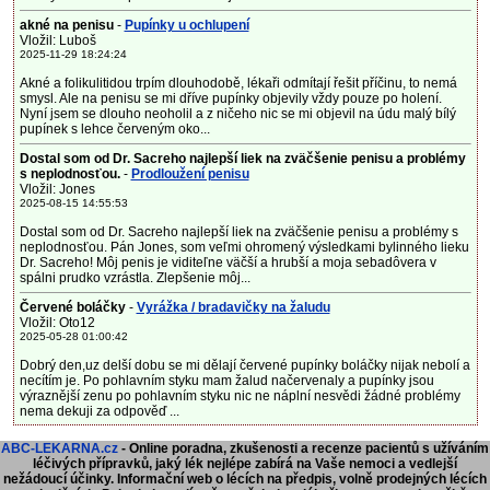
akné na penisu
-
Pupínky u ochlupení
Vložil: Luboš
2025-11-29 18:24:24
Akné a folikulitidou trpím dlouhodobě, lékaři odmítají řešit příčinu, to nemá
smysl. Ale na penisu se mi dříve pupínky objevily vždy pouze po holení.
Nyní jsem se dlouho neoholil a z ničeho nic se mi objevil na údu malý bílý
pupínek s lehce červeným oko...
Dostal som od Dr. Sacreho najlepší liek na zväčšenie penisu a problémy
s neplodnosťou.
-
Prodloužení penisu
Vložil: Jones
2025-08-15 14:55:53
Dostal som od Dr. Sacreho najlepší liek na zväčšenie penisu a problémy s
neplodnosťou. Pán Jones, som veľmi ohromený výsledkami bylinného lieku
Dr. Sacreho! Môj penis je viditeľne väčší a hrubší a moja sebadôvera v
spálni prudko vzrástla. Zlepšenie môj...
Červené boláčky
-
Vyrážka / bradavičky na žaludu
Vložil: Oto12
2025-05-28 01:00:42
Dobrý den,uz delší dobu se mi dělají červené pupínky boláčky nijak nebolí a
necítím je. Po pohlavním styku mam žalud načervenaly a pupínky jsou
výraznější zenu po pohlavním styku nic ne náplní nesvědi žádné problémy
nema dekuji za odpověď ...
ABC-LEKARNA.cz
- Online poradna, zkušenosti a recenze pacientů s užíváním
léčivých přípravků, jaký lék nejlépe zabírá na Vaše nemoci a vedlejší
nežádoucí účinky. Informační web o lécích na předpis, volně prodejných lécích