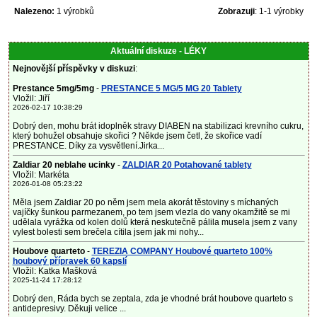
Nalezeno:
1 výrobků
Zobrazuji
: 1-1 výrobky
Aktuální diskuze - LÉKY
Nejnovější příspěvky v diskuzi
:
Prestance 5mg/5mg
-
PRESTANCE 5 MG/5 MG 20 Tablety
Vložil: Jiří
2026-02-17 10:38:29
Dobrý den, mohu brát idoplněk stravy DIABEN na stabilizaci krevního cukru,
který bohužel obsahuje skořici ? Někde jsem četl, že skořice vadí
PRESTANCE. Díky za vysvětlení.Jirka...
Zaldiar 20 neblahe ucinky
-
ZALDIAR 20 Potahované tablety
Vložil: Markéta
2026-01-08 05:23:22
Měla jsem Zaldiar 20 po něm jsem mela akorát těstoviny s míchaných
vajíčky šunkou parmezanem, po tem jsem vlezla do vany okamžitě se mi
udělala vyrážka od kolen dolů která neskutečně pálila musela jsem z vany
vylest bolesti sem brečela cítila jsem jak mi nohy...
Houbove quarteto
-
TEREZIA COMPANY Houbové quarteto 100%
houbový přípravek 60 kapslí
Vložil: Katka Mašková
2025-11-24 17:28:12
Dobrý den, Ráda bych se zeptala, zda je vhodné brát houbove quarteto s
antidepresivy. Děkuji velice ...