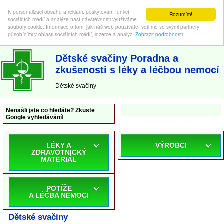
K personalizaci obsahu a reklam, poskytování funkcí
Rozumím!
sociálních médií a analýze naší návštěvnosti využíváme
soubory cookie. Informace o tom, jak náš web používáte, sdílíme se svými partnery
působícími v oblasti sociálních médií, inzerce a analýz.
Zobrazit podrobnosti
ABC-LEKARNA.cz
| Poradna a zkušenosti s léky a léčbou nemocí
Dětské svačiny Poradna a
zkušenosti s léky a léčbou nemocí
Dětské svačiny
Nenašli jste co hledáte? Zkuste
Google vyhledávání!
LÉKY A
VÝROBCI
ZDRAVOTNICKÝ
MATERIÁL
POTÍŽE
A LÉČBA NEMOCI
Dětské svačiny