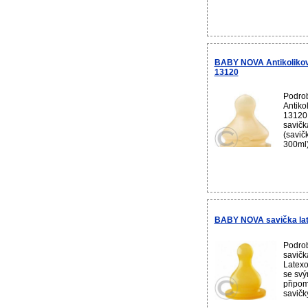
BABY NOVA Antikoliková
13120
Podro
Antiko
13120 
savičk
(savič
300ml)
BABY NOVA savička late
Podro
savička
Latexo
se svý
připom
savičk