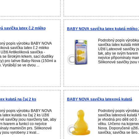
 savička latex č.2 mléko
BABY NOVA savička latex kulatá mléko 
Podrobný popis výrob
bný popis výrobku BABY NOVA
savička latex kulatá ml
liková savička latex č.2 mléko
Užití Latexové savičky 
Užití Antikoliková savička -
tak, aby se svým tvarem 
a se širokým krkem, sací dudlíky
nejvíce připomínaly mam
ky) pro lahve Baby-Nova (150ml a
Silikonové savičky jsou v
. Vyrábějí se ve dvou ...
x kulatá na čaj 2 ks
BABY NOVA savička latexová kulatá
bný popis výrobku BABY NOVA
Podrobný popis výrob
 latex kulatá na čaj 2 ks Užití
savička latexová kulatá 
vé savičky jsou navrženy tak, aby
je vhodná pro děti od 0.
m tvarem a funkcí co nejvíce
věku. Určeno na kojene
ínaly maminčin prs. Silikonové
Nova. Doporučené užití 
y jsou vyrobeny z kval...
savička; savička se širo..