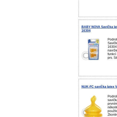
BABY NOVA Savička lat
16304
Podro
Savičk
16304 
navrže
funkcí
prs. Si
NUK-FC savička latex 
Podro
savičk
prvním
několi
použil
Zkontro