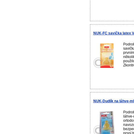
NUK-FC savička latex 
Podro
savičk
prvním
několi
použil
Zkontro
NUK-Dudlík na láhve-ml
Podrob
láhve-
ortodo
navozu
bezpeč
prsní b