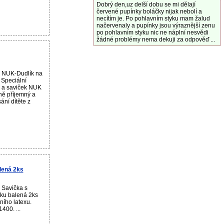
Dobrý den,uz delší dobu se mi dělají
červené pupínky boláčky nijak nebolí a
necítím je. Po pohlavním styku mam žalud
načervenaly a pupínky jsou výraznější zenu
po pohlavním styku nic ne náplní nesvědi
žádné problémy nema dekuji za odpověď ...
u NUK-Dudlík na
 Speciální
ů a saviček NUK
ně příjemný a
ání dítěte z
lená 2ks
 Savička s
tku balená 2ks
ního latexu.
400. ...