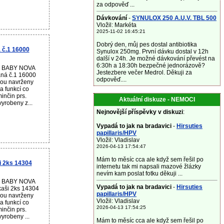
za odpověď ...
Dávkování
-
SYNULOX 250 A.U.V. TBL 500
Vložil: Markéta
2025-11-02 16:45:21
Dobrý den, můj pes dostal antibiotika
 č.1 16000
Synulox 250mg. První dávku dostal v 12h
další v 24h. Je možné dávkování převést na
6:30h a 18:30h bezpečné jednorázově?
ku BABY NOVA
Jestezbere večer Medrol. Děkuji za
aná č.1 16000
odpověď....
jsou navrženy
a funkcí co
inčin prs.
Aktuální diskuze - NEMOCI
vyrobeny z...
Nejnovější příspěvky v diskuzi
:
Vypadá to jak na bradavici
-
Hirsuties
papillaris/HPV
Vložil: Vladislav
2026-04-13 17:54:47
Mám to měsíc cca ale když sem řešil po
i 2ks 14304
internetu tak mi napsali mazové žlázky
nevím kam poslat fotku děkuji ...
ku BABY NOVA
Vypadá to jak na bradavici
-
Hirsuties
 kaši 2ks 14304
papillaris/HPV
jsou navrženy
Vložil: Vladislav
a funkcí co
2026-04-13 17:54:25
inčin prs.
vyrobeny ...
Mám to měsíc cca ale když sem řešil po