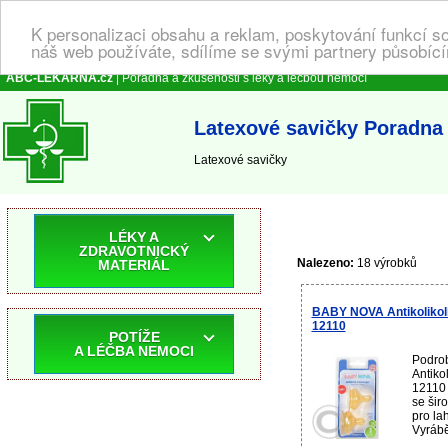
K personalizaci obsahu a reklam, poskytování funkcí s
náš web používáte, sdílíme se svými partnery působícím
ABC-LEKARNA.cz
| Poradna a zkušenosti s léky a léčbou nemocí
Latexové savičky Poradna 
Latexové savičky
LÉKY A
ZDRAVOTNICKÝ
Nalezeno:
18 výrobků
MATERIÁL
BABY NOVA Antikolikoli
12110
POTÍŽE
A LÉČBA NEMOCI
Podro
Antikol
12110 
se šir
pro la
Vyrábě