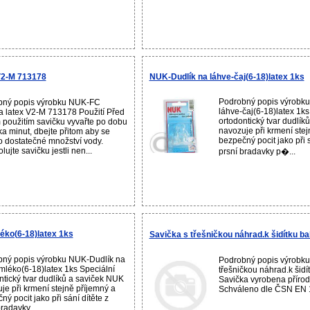
V2-M 713178
NUK-Dudlík na láhve-čaj(6-18)latex 1ks
Podrobný popis výrobk
bný popis výrobku NUK-FC
láhve-čaj(6-18)latex 1ks
a latex V2-M 713178 Použití Před
ortodontický tvar dudlík
 použitím savičku vyvařte po dobu
navozuje při krmení stej
ka minut, dbejte přitom aby se
bezpečný pocit jako při s
o dostatečné množství vody.
lujte savičku jestli nen...
prsní bradavky p�...
éko(6-18)latex 1ks
Savička s třešničkou náhrad.k šidítku ba
ný popis výrobku NUK-Dudlík na
Podrobný popis výrobku
mléko(6-18)latex 1ks Speciální
třešničkou náhrad.k šidí
ntický tvar dudlíků a saviček NUK
Savička vyrobena přírod
je při krmení stejně příjemný a
Schváleno dle ČSN EN 1
ný pocit jako při sání dítěte z
radavky ...