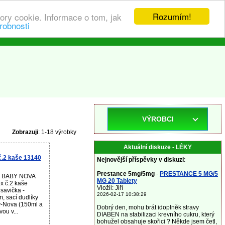
Rozumím!
ory cookie. Informace o tom, jak
robnosti
VÝROBCI
Zobrazuji
: 1-18 výrobky
Aktuální diskuze - LÉKY
č.2 kaše 13140
Nejnovější příspěvky v diskuzi
:
Prestance 5mg/5mg
-
PRESTANCE 5 MG/5
ku BABY NOVA
MG 20 Tablety
ex č.2 kaše
Vložil: Jiří
 savička -
2026-02-17 10:38:29
, sací dudlíky
y-Nova (150ml a
Dobrý den, mohu brát idoplněk stravy
ou v...
DIABEN na stabilizaci krevního cukru, který
bohužel obsahuje skořici ? Někde jsem četl,