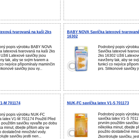
exová tvarovaná na kaši 2ks
BABY NOVA Savička latexové tvarované
16302
bný popis výrobku BABY NOVA
Podrobný popis výrob
a latexová tvarovaná na kaši 2ks
Savička latexové tvaro
Užití Latexové savičky jsou
2ks 16302 Užití Latexov
ny tak, aby se svým tvarem a
navrženy tak, aby se sv
 co nejvíce připomínaly maminčin
funkcí co nejvíce připo
likonové savičky jsou vy...
prs. Silikonové savičky js
V1-M 701174
NUK-FC savička latex V1-S 701173
Podrobný popis výrobk
bný popis výrobku NUK-FC
savička latex V1-S 7011
a latex V1-M 701174 Použití Před
prvním použitím savičku
 použitím savičku vyvařte po dobu
několika minut, dbejte p
ka minut, dbejte přitom aby se
použilo dostatečné množ
o dostatečné množství vody.
lujte savičku jestli nen...
Zkontrolujte savičku, jes