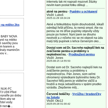
internetu tak mi napsali mazové žlázky
nevím kam poslat fotku děkuji ...
akné na penisu
-
Pupínky u ochlupení
Vložil: Luboš
2025-11-29 18:24:24
Akné a folikulitidou trpím dlouhodobě, lékaři
 na mléko 2ks
odmítají řešit příčinu, to nemá smysl. Ale na
penisu se mi dříve pupínky objevily vždy
pouze po holení. Nyní jsem se dlouho
ku BABY NOVA
neoholil a z ničeho nic se mi objevil na údu
vané na mléko
malý bílý pupínek s lehce červeným oko...
é savičky jsou
ým tvarem a
Dostal som od Dr. Sacreho najlepší liek na
mínaly maminčin
zväčšenie penisu a problémy s
ou v...
neplodnosťou.
-
Prodloužení penisu
Vložil: Jones
2025-08-15 14:55:53
Dostal som od Dr. Sacreho najlepší liek na
zväčšenie penisu a problémy s
neplodnosťou. Pán Jones, som veľmi
ohromený výsledkami bylinného lieku Dr.
Sacreho! Môj penis je viditeľne väčší a
hrubší a moja sebadôvera v spálni prudko
vzrástla. Zlepšenie môj...
u NUK-FC
73 Užití Před
Červené boláčky
-
Vyrážka / bradavičky
 vyvařte po dobu
na žaludu
řitom aby se
Vložil: Oto12
ství vody.
2025-05-28 01:00:42
tli nen�...