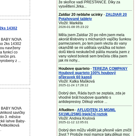
že skořice vadí PRESTANCE. Díky za
vysvětlení.Jirka...
Zaldiar 20 neblahe ucinky
-
ZALDIAR 20
Potahované tablety
Vložil: Markéta
2026-01-08 05:23:22
2ks 14302
Měla jsem Zaldiar 20 po něm jsem mela
akorát těstoviny s míchaných vajíčky šunkou
ku BABY NOVA
parmezanem, po tem jsem vlezla do vany
éko 2ks 14302
okamžitě se mi udělala vyrážka od kolen
jsou navrženy
dolů která neskutečně pálila musela jsem z
a funkcí co
vany vylest bolesti sem brečela cítila jsem
inčin prs.
jak mi nohy...
yrobeny z ...
Houbove quarteto
-
TEREZIA COMPANY
Houbové quarteto 100% houbový
přípravek 60 kapslí
Vložil: Katka Mašková
2025-11-24 17:28:12
Dobrý den, Ráda bych se zeptala, zda je
vhodné brát houbove quarteto s
antidepresivy. Děkuji velice ...
ku BABY NOVA
Afluditen
-
AFLUDITEN 25 MG/ML
Velikost savičky
5X1ML/25MG Injekční roztok
 do 3. měsíce
Vložil: Andrea Krulová
cké lahve Baby-
2025-11-12 12:05:01
Antikoliková
.
Dobrý den můžu vědět jak přesně vám zničil
život ? Protože mojí mamce taky,děkuji moc