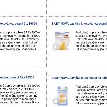
exová tvarovaná č.1 16000
BABY NOVA savička latexová tvarovaná
bný popis výrobku BABY NOVA
Podrobný popis výrob
a latexová tvarovaná č.1 16000
savička latexová tvarov
Latexové savičky jsou navrženy
Užití Latexové savičky 
by se svým tvarem a funkcí co
tak, aby se svým tvarem 
e připomínaly maminčin prs.
nejvíce připomínaly mam
nové savičky jsou vyrobeny z...
Silikonové savičky jsou 
x tvar čaj č.2 2ks 16301
BABY NOVA Savička latex kulatá na kaš
bný popis výrobku BABY NOVA
Podrobný popis výrob
a latex tvar čaj č.2 2ks 16301
Savička latex kulatá na
nové savičky jsou vyrobeny z
Užití Latexové savičky 
ního měkkého silikonu. Jemný
tak, aby se svým tvarem 
 je podobný kůži maminky a
nejvíce připomínaly mam
uje sací činnost miminka. Rýhy
Silikonové savičky jsou 