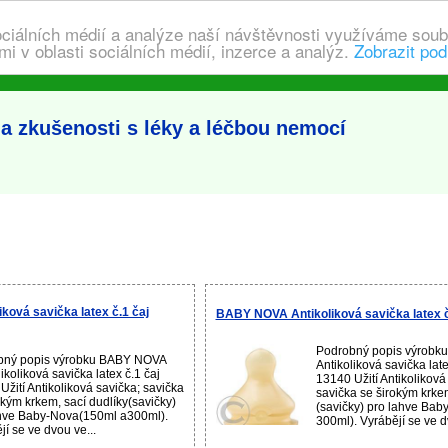
ociálních médií a analýze naší návštěvnosti využíváme soub
i v oblasti sociálních médií, inzerce a analýz.
Zobrazit pod
a zkušenosti s léky a léčbou nemocí
ková savička latex č.1 čaj
BABY NOVA Antikoliková savička latex 
Podrobný popis výrob
bný popis výrobku BABY NOVA
Antikoliková savička lat
ikoliková savička latex č.1 čaj
13140 Užití Antikoliková
Užití Antikoliková savička; savička
savička se širokým krkem
okým krkem, sací dudlíky(savičky)
(savičky) pro lahve Bab
hve Baby-Nova(150ml a300ml).
300ml). Vyrábějí se ve dv
jí se ve dvou ve...