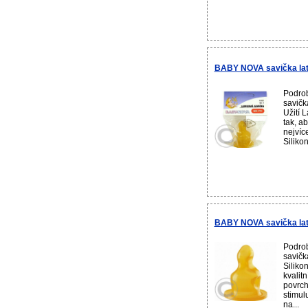
BABY NOVA savička lat
Podro
savičk
Užití 
tak, a
nejvíc
Siliko
BABY NOVA savička late
Podro
savičk
Siliko
kvalit
povrch
stimul
na...