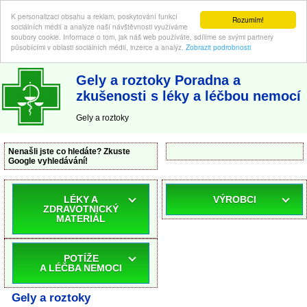
K personalizaci obsahu a reklam, poskytování funkcí
Rozumím!
sociálních médií a analýze naší návštěvnosti využíváme
soubory cookie. Informace o tom, jak náš web používáte, sdílíme se svými partnery
působícími v oblasti sociálních médií, inzerce a analýz.
Zobrazit podrobnosti
ABC-LEKARNA.cz
| Poradna a zkušenosti s léky a léčbou nemocí
Gely a roztoky Poradna a
zkušenosti s léky a léčbou nemocí
Gely a roztoky
Nenašli jste co hledáte? Zkuste
Google vyhledávání!
LÉKY A
VÝROBCI
ZDRAVOTNICKÝ
MATERIÁL
POTÍŽE
A LÉČBA NEMOCI
Gely a roztoky