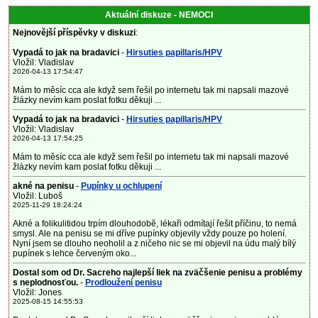
Aktuální diskuze - NEMOCI
Nejnovější příspěvky v diskuzi
:
Vypadá to jak na bradavici
-
Hirsuties papillaris/HPV
Vložil: Vladislav
2026-04-13 17:54:47
Mám to měsíc cca ale když sem řešil po internetu tak mi napsali mazové
žlázky nevím kam poslat fotku děkuji ...
Vypadá to jak na bradavici
-
Hirsuties papillaris/HPV
Vložil: Vladislav
2026-04-13 17:54:25
Mám to měsíc cca ale když sem řešil po internetu tak mi napsali mazové
žlázky nevím kam poslat fotku děkuji ...
akné na penisu
-
Pupínky u ochlupení
Vložil: Luboš
2025-11-29 18:24:24
Akné a folikulitidou trpím dlouhodobě, lékaři odmítají řešit příčinu, to nemá
smysl. Ale na penisu se mi dříve pupínky objevily vždy pouze po holení.
Nyní jsem se dlouho neoholil a z ničeho nic se mi objevil na údu malý bílý
pupínek s lehce červeným oko...
Dostal som od Dr. Sacreho najlepší liek na zväčšenie penisu a problémy
s neplodnosťou.
-
Prodloužení penisu
Vložil: Jones
2025-08-15 14:55:53