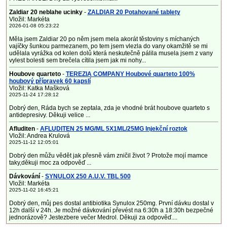
Zaldiar 20 neblahe ucinky
-
ZALDIAR 20 Potahované tablety
Vložil: Markéta
2026-01-08 05:23:22
Měla jsem Zaldiar 20 po něm jsem mela akorát těstoviny s míchaných
vajíčky šunkou parmezanem, po tem jsem vlezla do vany okamžitě se mi
udělala vyrážka od kolen dolů která neskutečně pálila musela jsem z vany
vylest bolesti sem brečela cítila jsem jak mi nohy...
Houbove quarteto
-
TEREZIA COMPANY Houbové quarteto 100%
houbový přípravek 60 kapslí
Vložil: Katka Mašková
2025-11-24 17:28:12
Dobrý den, Ráda bych se zeptala, zda je vhodné brát houbove quarteto s
antidepresivy. Děkuji velice ...
Afluditen
-
AFLUDITEN 25 MG/ML 5X1ML/25MG Injekční roztok
Vložil: Andrea Krulová
2025-11-12 12:05:01
Dobrý den můžu vědět jak přesně vám zničil život ? Protože mojí mamce
taky,děkuji moc za odpověď ...
Dávkování
-
SYNULOX 250 A.U.V. TBL 500
Vložil: Markéta
2025-11-02 16:45:21
Dobrý den, můj pes dostal antibiotika Synulox 250mg. První dávku dostal v
12h další v 24h. Je možné dávkování převést na 6:30h a 18:30h bezpečné
jednorázově? Jestezbere večer Medrol. Děkuji za odpověď....