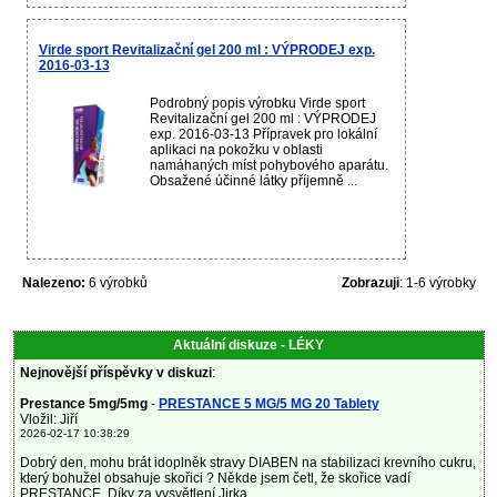
Virde sport Revitalizační gel 200 ml : VÝPRODEJ exp.
2016-03-13
Podrobný popis výrobku Virde sport
Revitalizační gel 200 ml : VÝPRODEJ
exp. 2016-03-13 Přípravek pro lokální
aplikaci na pokožku v oblasti
namáhaných míst pohybového aparátu.
Obsažené účinné látky příjemně ...
Nalezeno:
6 výrobků
Zobrazuji
: 1-6 výrobky
Aktuální diskuze - LÉKY
Nejnovější příspěvky v diskuzi
:
Prestance 5mg/5mg
-
PRESTANCE 5 MG/5 MG 20 Tablety
Vložil: Jiří
2026-02-17 10:38:29
Dobrý den, mohu brát idoplněk stravy DIABEN na stabilizaci krevního cukru,
který bohužel obsahuje skořici ? Někde jsem četl, že skořice vadí
PRESTANCE. Díky za vysvětlení.Jirka...