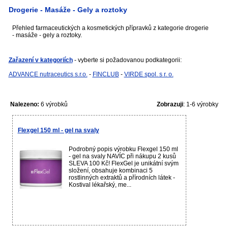
Drogerie - Masáže - Gely a roztoky
Přehled farmaceutických a kosmetických přípravků z kategorie drogerie
- masáže - gely a roztoky.
Zařazení v kategoriích
- vyberte si požadovanou podkategorii:
ADVANCE nutraceutics s.r.o.
-
FINCLUB
-
VIRDE spol. s r. o.
Nalezeno:
6 výrobků
Zobrazuji
: 1-6 výrobky
Flexgel 150 ml - gel na svaly
Podrobný popis výrobku Flexgel 150 ml
- gel na svaly NAVÍC při nákupu 2 kusů
SLEVA 100 Kč! FlexGel je unikátní svým
složení, obsahuje kombinaci 5
rostlinných extraktů a přírodních látek -
Kostival lékařský, me...