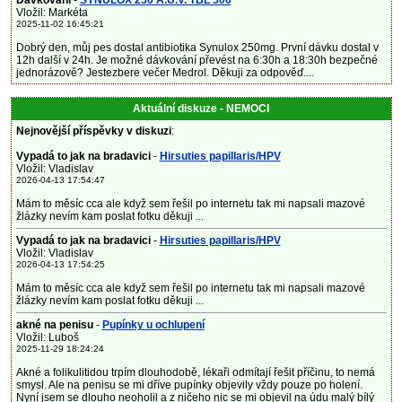
Dávkování
-
SYNULOX 250 A.U.V. TBL 500
Vložil: Markéta
2025-11-02 16:45:21
Dobrý den, můj pes dostal antibiotika Synulox 250mg. První dávku dostal v
12h další v 24h. Je možné dávkování převést na 6:30h a 18:30h bezpečné
jednorázově? Jestezbere večer Medrol. Děkuji za odpověď....
Aktuální diskuze - NEMOCI
Nejnovější příspěvky v diskuzi
:
Vypadá to jak na bradavici
-
Hirsuties papillaris/HPV
Vložil: Vladislav
2026-04-13 17:54:47
Mám to měsíc cca ale když sem řešil po internetu tak mi napsali mazové
žlázky nevím kam poslat fotku děkuji ...
Vypadá to jak na bradavici
-
Hirsuties papillaris/HPV
Vložil: Vladislav
2026-04-13 17:54:25
Mám to měsíc cca ale když sem řešil po internetu tak mi napsali mazové
žlázky nevím kam poslat fotku děkuji ...
akné na penisu
-
Pupínky u ochlupení
Vložil: Luboš
2025-11-29 18:24:24
Akné a folikulitidou trpím dlouhodobě, lékaři odmítají řešit příčinu, to nemá
smysl. Ale na penisu se mi dříve pupínky objevily vždy pouze po holení.
Nyní jsem se dlouho neoholil a z ničeho nic se mi objevil na údu malý bílý