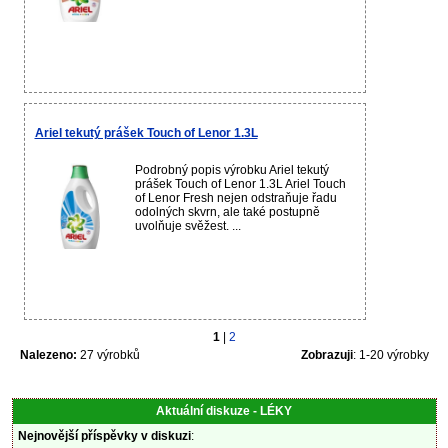
Ariel tekutý prášek Touch of Lenor 1.3L
Podrobný popis výrobku Ariel tekutý
prášek Touch of Lenor 1.3L Ariel Touch
of Lenor Fresh nejen odstraňuje řadu
odolných skvrn, ale také postupně
uvolňuje svěžest. ...
1
|
2
Nalezeno:
27 výrobků
Zobrazuji
: 1-20 výrobky
Aktuální diskuze - LÉKY
Nejnovější příspěvky v diskuzi
: