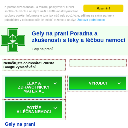
K personalizaci obsahu a reklam, poskytování funkcí
Rozumím!
sociálních médií a analýze naší návštěvnosti využíváme
soubory cookie. Informace o tom, jak náš web používáte, sdílíme se svými partnery
působícími v oblasti sociálních médií, inzerce a analýz.
Zobrazit podrobnosti
ABC-LEKARNA.cz
| Poradna a zkušenosti s léky a léčbou nemocí
Gely na praní Poradna a
zkušenosti s léky a léčbou nemocí
Gely na praní
Nenašli jste co hledáte? Zkuste
Google vyhledávání!
LÉKY A
VÝROBCI
ZDRAVOTNICKÝ
MATERIÁL
POTÍŽE
A LÉČBA NEMOCI
Gely na praní