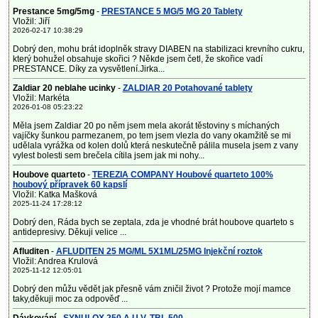
Prestance 5mg/5mg
-
PRESTANCE 5 MG/5 MG 20 Tablety
Vložil: Jiří
2026-02-17 10:38:29
Dobrý den, mohu brát idoplněk stravy DIABEN na stabilizaci krevního cukru,
který bohužel obsahuje skořici ? Někde jsem četl, že skořice vadí
PRESTANCE. Díky za vysvětlení.Jirka...
Zaldiar 20 neblahe ucinky
-
ZALDIAR 20 Potahované tablety
Vložil: Markéta
2026-01-08 05:23:22
Měla jsem Zaldiar 20 po něm jsem mela akorát těstoviny s míchaných
vajíčky šunkou parmezanem, po tem jsem vlezla do vany okamžitě se mi
udělala vyrážka od kolen dolů která neskutečně pálila musela jsem z vany
vylest bolesti sem brečela cítila jsem jak mi nohy...
Houbove quarteto
-
TEREZIA COMPANY Houbové quarteto 100%
houbový přípravek 60 kapslí
Vložil: Katka Mašková
2025-11-24 17:28:12
Dobrý den, Ráda bych se zeptala, zda je vhodné brát houbove quarteto s
antidepresivy. Děkuji velice ...
Afluditen
-
AFLUDITEN 25 MG/ML 5X1ML/25MG Injekční roztok
Vložil: Andrea Krulová
2025-11-12 12:05:01
Dobrý den můžu vědět jak přesně vám zničil život ? Protože mojí mamce
taky,děkuji moc za odpověď ...