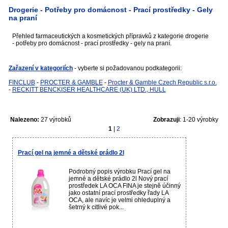
Drogerie - Potřeby pro domácnost - Prací prostředky - Gely
na praní
Přehled farmaceutických a kosmetických přípravků z kategorie drogerie
- potřeby pro domácnost - prací prostředky - gely na praní.
Zařazení v kategoriích
- vyberte si požadovanou podkategorii:
FINCLUB
-
PROCTER & GAMBLE
-
Procter & Gamble Czech Republic s.r.o.
-
RECKITT BENCKISER HEALTHCARE (UK) LTD., HULL
Nalezeno:
27 výrobků
Zobrazuji
: 1-20 výrobky
1
|
2
Prací gel na jemné a dětské prádlo 2l
Podrobný popis výrobku Prací gel na
jemné a dětské prádlo 2l Nový prací
prostředek LA OCA FINA je stejně účinný
jako ostatní prací prostředky řady LA
OCA, ale navíc je velmi ohleduplný a
šetrný k citlivé pok...