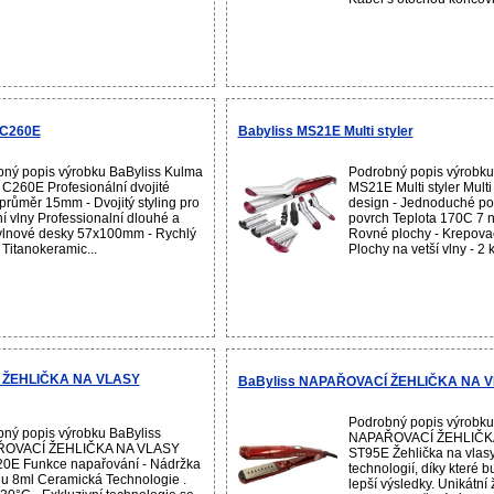
 C260E
Babyliss MS21E Multi styler
ný popis výrobku BaByliss Kulma
Podrobný popis výrobku
C260E Profesionální dvojité
MS21E Multi styler Multi 
 průměr 15mm - Dvojitý styling pro
design - Jednoduché po
ní vlny Professionalní dlouhé a
povrch Teplota 170C 7 n
vlnové desky 57x100mm - Rychlý
Rovné plochy - Krepovac
 Titanokeramic...
Plochy na vetší vlny - 2 
 ŽEHLIČKA NA VLASY
BaByliss NAPAŘOVACÍ ŽEHLIČKA NA 
Podrobný popis výrobku
ný popis výrobku BaByliss
NAPAŘOVACÍ ŽEHLIČK
OVACÍ ŽEHLIČKA NA VLASY
ST95E Žehlička na vlasy
0E Funkce napařování - Nádržka
technologií, díky které 
u 8ml Ceramická Technologie .
lepší výsledky. Unikátní