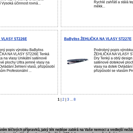
Rychlé zahřátí a stálá te
í Vysoká účinnost rovná...
měkk...
A VLASY ST226E
BaByliss ŽEHLIČKA NA VLASY ST227E
ný popis výrobku BaByliss
Podrobný popis výrobku
ČKA NA VLASY ST226E Tenká
ŽEHLIČKA NA VLASY S
ka na vlasy Unikátní saténové
Dry Tenký a oblý design
vé plochy Ultra jemné vlasy na
saténové dotekové ploch
Ovládání žehlení vlasů, přizpůsobí
vlasy na dotek Ovládání 
sům Profesionální ...
přizpůsobí se vlasům Pro
1
|
2
|
3
...
8
ním léčivých přípravků, jaký lék nejlépe zabírá na Vaše nemoci a vedlejší nežá