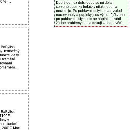
 %) ...
Dobrý den,uz delší dobu se mi dělají
červené pupínky boláčky nijak nebolí a
necítím je. Po pohlavním styku mam žalud
načervenaly a pupínky jsou výraznější zenu
po pohlavním styku nic ne náplní nesvědi
žádné problémy nema dekuji za odpověď ...
 BaByliss
sy Jedinečný
 mokré vlasy
 Okamžité
 rovnání
noměrném...
 BaByliss
T100E
lasy v
u s funkcí
ta: 200°C Max