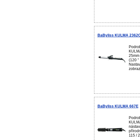
BaByliss KULMA 2362
Podrob
KULMA
25mm K
(120 °
Nastave
zobraz
BaByliss KULMA 667E
Podrob
KULMA 
nástav
přírodn
115 / 
...