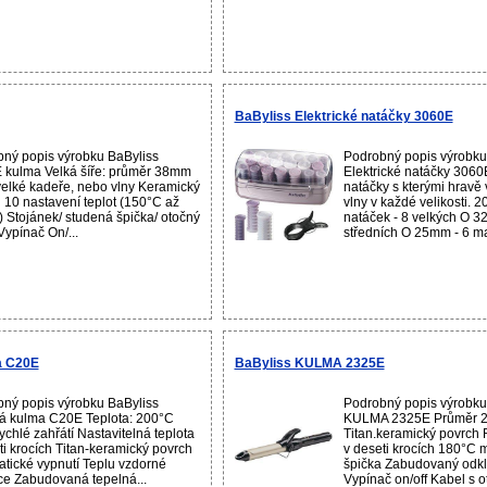
BaByliss Elektrické natáčky 3060E
ný popis výrobku BaByliss
Podrobný popis výrobku
kulma Velká šíře: průměr 38mm
Elektrické natáčky 3060E
velké kadeře, nebo vlny Keramický
natáčky s kterými hravě v
 10 nastavení teplot (150°C až
vlny v každé velikosti. 2
 Stojánek/ studená špička/ otočný
natáček - 8 velkých O 3
Vypínač On/...
středních O 25mm - 6 ma
a C20E
BaByliss KULMA 2325E
ný popis výrobku BaByliss
Podrobný popis výrobku
á kulma C20E Teplota: 200°C
KULMA 2325E Průměr 
chlé zahřátí Nastavitelná teplota
Titan.keramický povrch 
ti krocích Titan-keramický povrch
v deseti krocích 180°C
tické vypnutí Teplu vzdorné
špička Zabudovaný odkl
ce Zabudovaná tepelná...
Vypínač on/off Kabel s o