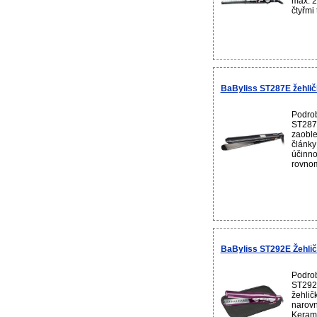
max. 2
čtyřmi
BaByliss ST287E žehlič
Podrob
ST287E
zaoble
články
účinno
rovnom
BaByliss ST292E Žehlič
Podrob
ST292E
žehlič
narovn
Kerami