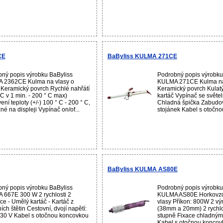
CE
BaByliss KULMA 271CE
ný popis výrobku BaByliss
Podrobný popis výrobku
 2362CE Kulma na vlasy o
KULMA 271CE Kulma na
eramický povrch Rychlé nahřátí
Keramický povrch Kulatý
 C v 1 min. - 200 ° C max)
kartáč Vypínač se světe
ní teploty (+/-) 100 ° C - 200 ° C,
Chladná špička Zabudo
né na displeji Vypínač on/of...
stojánek Kabel s otočnou
BaByliss KULMA AS80E
ný popis výrobku BaByliss
Podrobný popis výrobku
667E 300 W 2 rychlosti 2
KULMA AS80E Horkovzd
ce - Umělý kartáč - Kartáč z
vlasy Příkon: 800W 2 v
ích štětin Cestovní, dvojí napětí:
(38mm a 20mm) 2 rychlos
230 V Kabel s otočnou koncovkou
stupně Fixace chladný
Kabel s otočnou koncovk