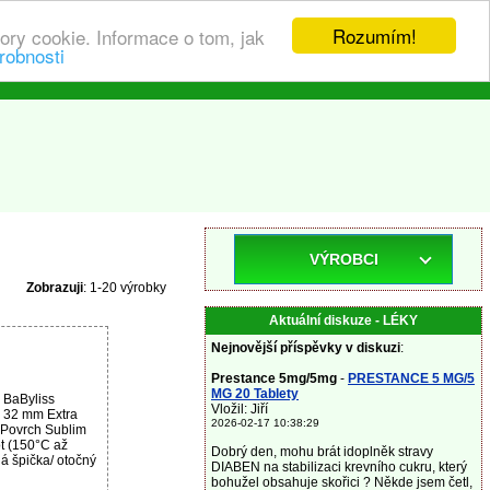
Rozumím!
ory cookie. Informace o tom, jak
robnosti
VÝROBCI
Zobrazuji
: 1-20 výrobky
Aktuální diskuze - LÉKY
Nejnovější příspěvky v diskuzi
:
Prestance 5mg/5mg
-
PRESTANCE 5 MG/5
MG 20 Tablety
 BaByliss
Vložil: Jiří
 32 mm Extra
2026-02-17 10:38:29
 Povrch Sublim
ot (150°C až
Dobrý den, mohu brát idoplněk stravy
á špička/ otočný
DIABEN na stabilizaci krevního cukru, který
bohužel obsahuje skořici ? Někde jsem četl,