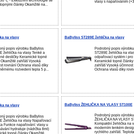
30°C - Exkluzivní technologie se
vlasy s napařováním (+30
 topnými články Okamžité na...
ka na vlasy
BaByliss ST289E žehlička na vlasy
ný popis výrobku BaByliss
Podrobný popis výrobku
 žehlička na vlasy Tenké a
ST289E žehlička na vla
né destičky Keramické topné
odpařovací systém i pro
 Okamžité zahřátí Vysoká
Keramické topné články
st rovnání Ochrana vlasů díky
zahřátí Vysoká účinnost
ěrnému rozvedení tepla 5 p...
Ochrana vlasů díky rov
BaByliss ŽEHLIČKA NA VLASY ST100E
ka na vlasy
Podrobný popis výrobku
ný popis výrobku BaByliss
ŽEHLIČKA NA VLASY S
 Žehlička na vlasy Napařovací
Kompaktní žehlička na v
ka Funkce napařování: vlasy u
moderním tenkém design
ávání hydratuje (nádržka 8ml)
rychlého zahřátí. Teplo
cké topné články Okamžité