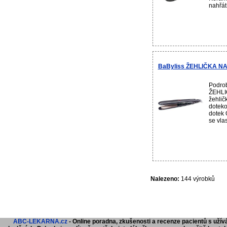
nahřát
BaByliss ŽEHLIČKA N
Podrob
ŽEHLI
žehlič
doteko
dotek 
se vla
Nalezeno:
144 výrobků
ABC-LEKARNA.cz
- Online poradna, zkušenosti a recenze pacientů s užívá