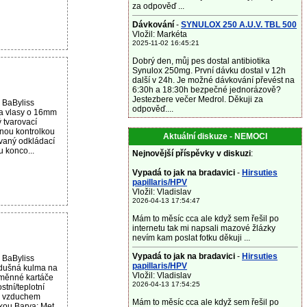
za odpověď ...
Dávkování
-
SYNULOX 250 A.U.V. TBL 500
Vložil: Markéta
2025-11-02 16:45:21
Dobrý den, můj pes dostal antibiotika
Synulox 250mg. První dávku dostal v 12h
další v 24h. Je možné dávkování převést na
6:30h a 18:30h bezpečné jednorázově?
Jestezbere večer Medrol. Děkuji za
 BaByliss
odpověď....
 vlasy o 16mm
 tvarovací
lnou kontrolkou
Aktuální diskuze - NEMOCI
vaný odkládací
 konco...
Nejnovější příspěvky v diskuzi
:
Vypadá to jak na bradavici
-
Hirsuties
papillaris/HPV
Vložil: Vladislav
2026-04-13 17:54:47
Mám to měsíc cca ale když sem řešil po
internetu tak mi napsali mazové žlázky
nevím kam poslat fotku děkuji ...
Vypadá to jak na bradavici
-
Hirsuties
 BaByliss
papillaris/HPV
ušná kulma na
Vložil: Vladislav
ýměnné kartáče
2026-04-13 17:54:25
tní/teplotní
m vzduchem
Mám to měsíc cca ale když sem řešil po
ou Barva: Met...