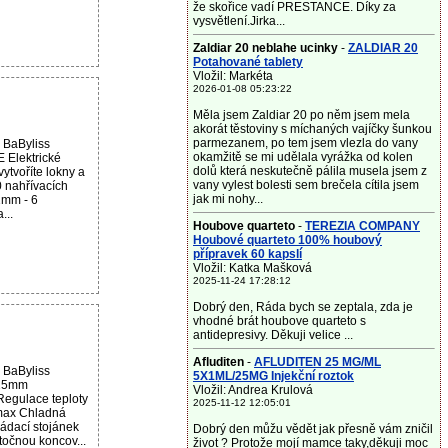
že skořice vadí PRESTANCE. Díky za
vysvětlení.Jirka...
Zaldiar 20 neblahe ucinky
-
ZALDIAR 20
Potahované tablety
Vložil: Markéta
2026-01-08 05:23:22
Měla jsem Zaldiar 20 po něm jsem mela
akorát těstoviny s míchaných vajíčky šunkou
parmezanem, po tem jsem vlezla do vany
 BaByliss
okamžitě se mi udělala vyrážka od kolen
 Elektrické
dolů která neskutečně pálila musela jsem z
ytvoříte lokny a
vany vylest bolesti sem brečela cítila jsem
0 nahřívacích
jak mi nohy...
2mm - 6
...
Houbove quarteto
-
TEREZIA COMPANY
Houbové quarteto 100% houbový
přípravek 60 kapslí
Vložil: Katka Mašková
2025-11-24 17:28:12
Dobrý den, Ráda bych se zeptala, zda je
vhodné brát houbove quarteto s
antidepresivy. Děkuji velice ...
Afluditen
-
AFLUDITEN 25 MG/ML
 BaByliss
5X1ML/25MG Injekční roztok
25mm
Vložil: Andrea Krulová
Regulace teploty
2025-11-12 12:05:01
 max Chladná
ádací stojánek
Dobrý den můžu vědět jak přesně vám zničil
točnou koncov...
život ? Protože mojí mamce taky,děkuji moc