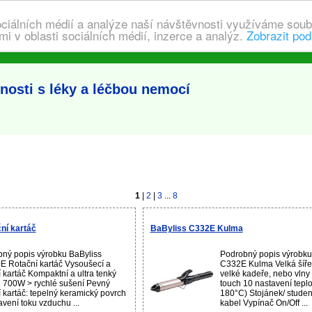
ociálních médií a analýze naší návštěvnosti využíváme soub
i v oblasti sociálních médií, inzerce a analýz.
Zobrazit pod
osti s léky a léčbou nemocí
1
|
2
|
3
...
8
ní kartáč
BaByliss C332E Kulma
ný popis výrobku BaByliss
Podrobný popis výrobku
 Rotační kartáč Vysoušecí a
C332E Kulma Velká šíře
í kartáč Kompaktní a ultra tenký
velké kadeře, nebo vlny
 700W > rychlé sušení Pevný
touch 10 nastavení tepl
í kartáč: tepelný keramický povrch
180°C) Stojánek/ studen
avení toku vzduchu ...
kabel Vypínač On/Off ...