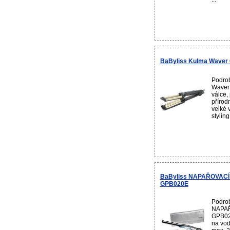
BaByliss Kulma Waver
Podrob
Waver 
válce,
přírod
velké 
styling
BaByliss NAPAŘOVACÍ
GPB020E
Podrob
NAPAŘ
GPB02
na vod