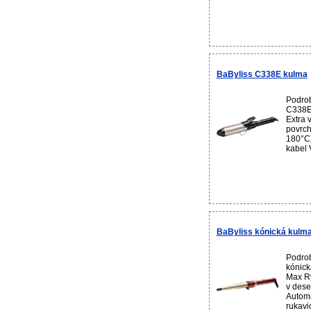
BaByliss C338E kulma
Podrob
C338E 
Extra 
povrch
180°C)
kabel 
BaByliss kónická kulm
Podrob
kónick
Max Ry
v dese
Automa
rukavi