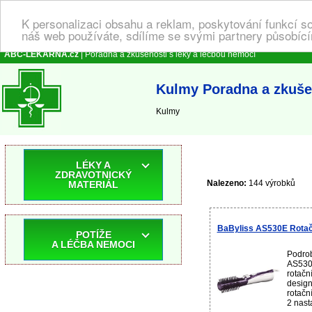
K personalizaci obsahu a reklam, poskytování funkcí s
náš web používáte, sdílíme se svými partnery působícím
ABC-LEKARNA.cz
| Poradna a zkušenosti s léky a léčbou nemocí
Kulmy Poradna a zkušen
Kulmy
LÉKY A
ZDRAVOTNICKÝ
Nalezeno:
144 výrobků
MATERIÁL
BaByliss AS530E Rotač
POTÍŽE
A LÉČBA NEMOCI
Podrob
AS530E
rotačn
design
rotačn
2 nast