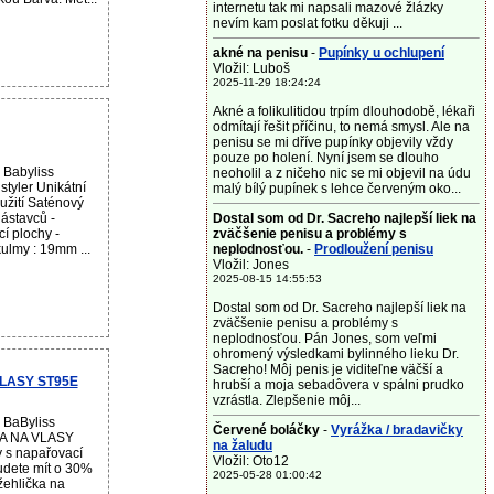
internetu tak mi napsali mazové žlázky
nevím kam poslat fotku děkuji ...
akné na penisu
-
Pupínky u ochlupení
Vložil: Luboš
2025-11-29 18:24:24
Akné a folikulitidou trpím dlouhodobě, lékaři
odmítají řešit příčinu, to nemá smysl. Ale na
penisu se mi dříve pupínky objevily vždy
pouze po holení. Nyní jsem se dlouho
 Babyliss
neoholil a z ničeho nic se mi objevil na údu
styler Unikátní
malý bílý pupínek s lehce červeným oko...
užití Saténový
ástavců -
Dostal som od Dr. Sacreho najlepší liek na
í plochy -
zväčšenie penisu a problémy s
kulmy : 19mm ...
neplodnosťou.
-
Prodloužení penisu
Vložil: Jones
2025-08-15 14:55:53
Dostal som od Dr. Sacreho najlepší liek na
zväčšenie penisu a problémy s
neplodnosťou. Pán Jones, som veľmi
ohromený výsledkami bylinného lieku Dr.
Sacreho! Môj penis je viditeľne väčší a
VLASY ST95E
hrubší a moja sebadôvera v spálni prudko
vzrástla. Zlepšenie môj...
 BaByliss
Červené boláčky
-
Vyrážka / bradavičky
A NA VLASY
na žaludu
 s napařovací
Vložil: Oto12
budete mít o 30%
2025-05-28 01:00:42
 žehlička na