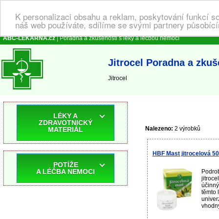
K personalizaci obsahu a reklam, poskytování funkcí s
náš web používáte, sdílíme se svými partnery působícím
ABC-LEKARNA.cz
| Poradna a zkušenosti s léky a léčbou nemocí
Jitrocel Poradna a zkuš
Jitrocel
LÉKY A
ZDRAVOTNICKÝ
Nalezeno:
2 výrobků
MATERIÁL
HBF Mast jitrocelová 5
POTÍŽE
A LÉČBA NEMOCI
Podrob
jitroc
účinný
těmto 
univer
vhodný