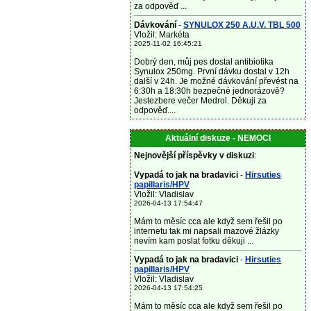
za odpověď ...
Dávkování
-
SYNULOX 250 A.U.V. TBL 500
Vložil: Markéta
2025-11-02 16:45:21
Dobrý den, můj pes dostal antibiotika
Synulox 250mg. První dávku dostal v 12h
další v 24h. Je možné dávkování převést na
6:30h a 18:30h bezpečné jednorázově?
Jestezbere večer Medrol. Děkuji za
odpověď....
Aktuální diskuze - NEMOCI
Nejnovější příspěvky v diskuzi
:
Vypadá to jak na bradavici
-
Hirsuties
papillaris/HPV
Vložil: Vladislav
2026-04-13 17:54:47
Mám to měsíc cca ale když sem řešil po
internetu tak mi napsali mazové žlázky
nevím kam poslat fotku děkuji ...
Vypadá to jak na bradavici
-
Hirsuties
papillaris/HPV
Vložil: Vladislav
2026-04-13 17:54:25
Mám to měsíc cca ale když sem řešil po