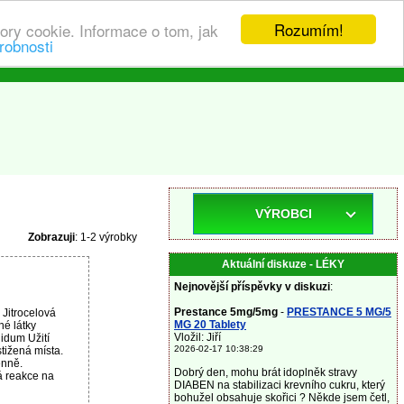
Rozumím!
ory cookie. Informace o tom, jak
robnosti
VÝROBCI
Zobrazuji
: 1-2 výrobky
Aktuální diskuze - LÉKY
Nejnovější příspěvky v diskuzi
:
Prestance 5mg/5mg
-
PRESTANCE 5 MG/5
Jitrocelová
MG 20 Tablety
é látky
Vložil: Jiří
uidum Užití
2026-02-17 10:38:29
tižená místa.
enně.
Dobrý den, mohu brát idoplněk stravy
á reakce na
DIABEN na stabilizaci krevního cukru, který
bohužel obsahuje skořici ? Někde jsem četl,