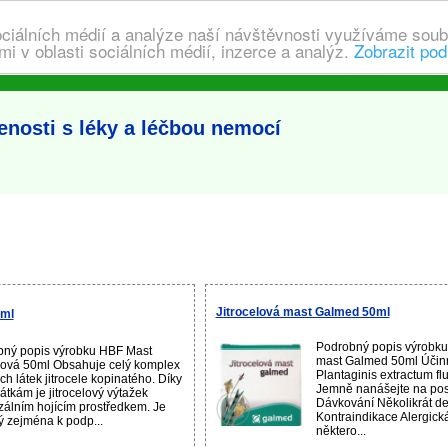
ociálních médií a analýze naší návštěvnosti využíváme soub
i v oblasti sociálních médií, inzerce a analýz.
Zobrazit pod
enosti s léky a léčbou nemocí
Jitrocelová mast Galmed 50ml
0ml
Podrobný popis výrobku 
ný popis výrobku HBF Mast
mast Galmed 50ml Účinn
elová 50ml Obsahuje celý komplex
Plantaginis extractum fl
ch látek jitrocele kopinatého. Díky
Jemně nanášejte na pos
látkám je jitrocelový výtažek
Dávkování Několikrát d
zálním hojícím prostředkem. Je
Kontraindikace Alergick
 zejména k podp...
některo...