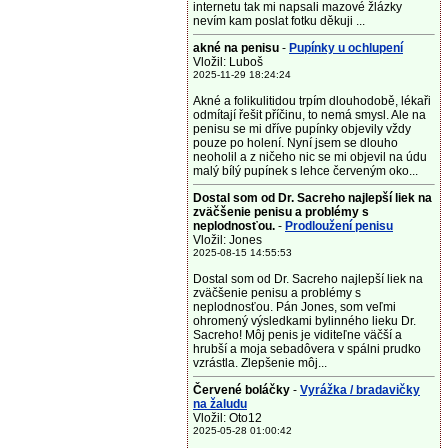
internetu tak mi napsali mazové žlázky
nevím kam poslat fotku děkuji ...
akné na penisu
-
Pupínky u ochlupení
Vložil: Luboš
2025-11-29 18:24:24
Akné a folikulitidou trpím dlouhodobě, lékaři
odmítají řešit příčinu, to nemá smysl. Ale na
penisu se mi dříve pupínky objevily vždy
pouze po holení. Nyní jsem se dlouho
neoholil a z ničeho nic se mi objevil na údu
malý bílý pupínek s lehce červeným oko...
Dostal som od Dr. Sacreho najlepší liek na
zväčšenie penisu a problémy s
neplodnosťou.
-
Prodloužení penisu
Vložil: Jones
2025-08-15 14:55:53
Dostal som od Dr. Sacreho najlepší liek na
zväčšenie penisu a problémy s
neplodnosťou. Pán Jones, som veľmi
ohromený výsledkami bylinného lieku Dr.
Sacreho! Môj penis je viditeľne väčší a
hrubší a moja sebadôvera v spálni prudko
vzrástla. Zlepšenie môj...
Červené boláčky
-
Vyrážka / bradavičky
na žaludu
Vložil: Oto12
2025-05-28 01:00:42