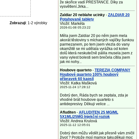
že skořice vadí PRESTANCE. Díky za
vysvětlení.Jirka...
Zaldiar 20 neblahe ucinky
-
ZALDIAR 20
Potahované tablety
Zobrazuji
: 1-2 výrobky
Vložil: Markéta
2026-01-08 05:23:22
Měla jsem Zaldiar 20 po něm jsem mela
akorát těstoviny s míchaných vajíčky šunkou
parmezanem, po tem jsem vlezla do vany
okamžitě se mi udělala vyrážka od kolen
dolů která neskutečně pálila musela jsem z
vany vylest bolesti sem brečela cítila jsem
jak mi nohy...
Houbove quarteto
-
TEREZIA COMPANY
Houbové quarteto 100% houbový
přípravek 60 kapslí
Vložil: Katka Mašková
2025-11-24 17:28:12
Dobrý den, Ráda bych se zeptala, zda je
vhodné brát houbove quarteto s
antidepresivy. Děkuji velice ...
Afluditen
-
AFLUDITEN 25 MG/ML
5X1ML/25MG Injekční roztok
Vložil: Andrea Krulová
2025-11-12 12:05:01
Dobrý den můžu vědět jak přesně vám zničil
život ? Protože mojí mamce taky,děkuji moc