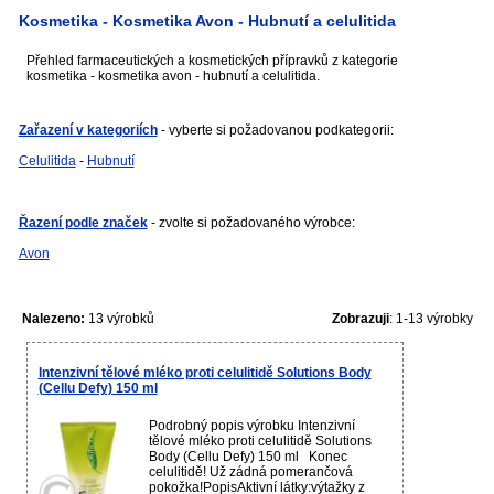
Kosmetika - Kosmetika Avon - Hubnutí a celulitida
Přehled farmaceutických a kosmetických přípravků z kategorie
kosmetika - kosmetika avon - hubnutí a celulitida.
Zařazení v kategoriích
- vyberte si požadovanou podkategorii:
Celulitida
-
Hubnutí
Řazení podle značek
- zvolte si požadovaného výrobce:
Avon
Nalezeno:
13 výrobků
Zobrazuji
: 1-13 výrobky
Intenzivní tělové mléko proti celulitidě Solutions Body
(Cellu Defy) 150 ml
Podrobný popis výrobku Intenzivní
tělové mléko proti celulitidě Solutions
Body (Cellu Defy) 150 ml Konec
celulitidě! Už zádná pomerančová
pokožka!PopisAktivní látky:výtažky z