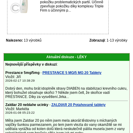
pokožku problematických partií. Účinně
zpevňuje pokožku díky komplexu Triple
Firm s účinnými p...
Nalezeno:
13 výrobků
Zobrazuji
: 1-13 výrobky
Aktuální diskuze - LÉKY
Nejnovější příspěvky v diskuzi
:
Prestance 5mg/5mg
-
PRESTANCE 5 MG/5 MG 20 Tablety
Vložil: Jiří
2026-02-17 10:38:29
Dobrý den, mohu brát idoplněk stravy DIABEN na stabilizaci krevního cukru,
který bohužel obsahuje skořici ? Někde jsem četl, že skořice vadí
PRESTANCE. Díky za vysvětlení.Jirka...
Zaldiar 20 neblahe ucinky
-
ZALDIAR 20 Potahované tablety
Vložil: Markéta
2026-01-08 05:23:22
Měla jsem Zaldiar 20 po něm jsem mela akorát těstoviny s míchaných
vajíčky šunkou parmezanem, po tem jsem vlezla do vany okamžitě se mi
udělala vyrážka od kolen dolů která neskutečně pálila musela jsem z vany