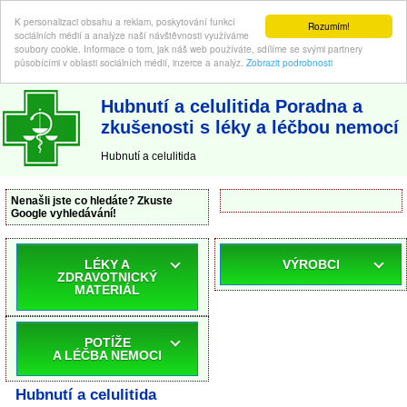
K personalizaci obsahu a reklam, poskytování funkcí
Rozumím!
sociálních médií a analýze naší návštěvnosti využíváme
soubory cookie. Informace o tom, jak náš web používáte, sdílíme se svými partnery
působícími v oblasti sociálních médií, inzerce a analýz.
Zobrazit podrobnosti
ABC-LEKARNA.cz
| Poradna a zkušenosti s léky a léčbou nemocí
Hubnutí a celulitida Poradna a
zkušenosti s léky a léčbou nemocí
Hubnutí a celulitida
Nenašli jste co hledáte? Zkuste
Google vyhledávání!
LÉKY A
VÝROBCI
ZDRAVOTNICKÝ
MATERIÁL
POTÍŽE
A LÉČBA NEMOCI
Hubnutí a celulitida