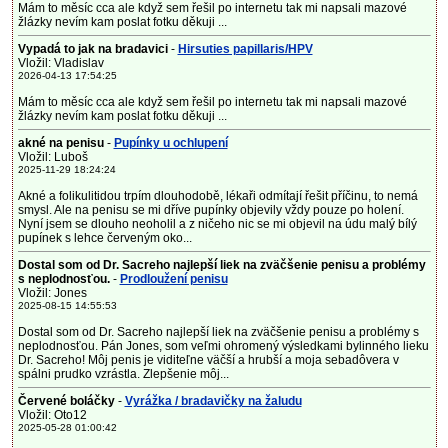
Mám to měsíc cca ale když sem řešil po internetu tak mi napsali mazové
žlázky nevím kam poslat fotku děkuji ...
Vypadá to jak na bradavici
-
Hirsuties papillaris/HPV
Vložil: Vladislav
2026-04-13 17:54:25
Mám to měsíc cca ale když sem řešil po internetu tak mi napsali mazové
žlázky nevím kam poslat fotku děkuji ...
akné na penisu
-
Pupínky u ochlupení
Vložil: Luboš
2025-11-29 18:24:24
Akné a folikulitidou trpím dlouhodobě, lékaři odmítají řešit příčinu, to nemá
smysl. Ale na penisu se mi dříve pupínky objevily vždy pouze po holení.
Nyní jsem se dlouho neoholil a z ničeho nic se mi objevil na údu malý bílý
pupínek s lehce červeným oko...
Dostal som od Dr. Sacreho najlepší liek na zväčšenie penisu a problémy
s neplodnosťou.
-
Prodloužení penisu
Vložil: Jones
2025-08-15 14:55:53
Dostal som od Dr. Sacreho najlepší liek na zväčšenie penisu a problémy s
neplodnosťou. Pán Jones, som veľmi ohromený výsledkami bylinného lieku
Dr. Sacreho! Môj penis je viditeľne väčší a hrubší a moja sebadôvera v
spálni prudko vzrástla. Zlepšenie môj...
Červené boláčky
-
Vyrážka / bradavičky na žaludu
Vložil: Oto12
2025-05-28 01:00:42