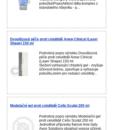
pokožka!PopisAktivní látky:komplex z
islandského lišejníku - p...
Dvoufázová péče proti celulitidě Anew Clinical (Laser
Shape) 150 ml
Podrobný popis výrobku Dvoufázová
péče proti celulitidě Anew Clinical
(Laser Shape) 150 ml
Složení:vyhlazující chladivý gel - zvyšuje
účinnost krému, zpevňuje a vyhlazuje
pokožku,krém pro redukci celulitidy...
Modelační gel proti celulitidě Cellu Sculpt 200 ml
Podrobný popis výrobku Modelační gel
proti celulitidě Cellu Sculpt 200 ml
Jednotlivé přípravky fialové linie řady
Avon Solutions obsahují vysoce účinné,