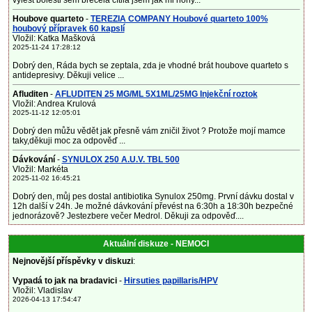
vylest bolesti sem brečela cítila jsem jak mi nohy...
Houbove quarteto
-
TEREZIA COMPANY Houbové quarteto 100%
houbový přípravek 60 kapslí
Vložil: Katka Mašková
2025-11-24 17:28:12
Dobrý den, Ráda bych se zeptala, zda je vhodné brát houbove quarteto s
antidepresivy. Děkuji velice ...
Afluditen
-
AFLUDITEN 25 MG/ML 5X1ML/25MG Injekční roztok
Vložil: Andrea Krulová
2025-11-12 12:05:01
Dobrý den můžu vědět jak přesně vám zničil život ? Protože mojí mamce
taky,děkuji moc za odpověď ...
Dávkování
-
SYNULOX 250 A.U.V. TBL 500
Vložil: Markéta
2025-11-02 16:45:21
Dobrý den, můj pes dostal antibiotika Synulox 250mg. První dávku dostal v
12h další v 24h. Je možné dávkování převést na 6:30h a 18:30h bezpečné
jednorázově? Jestezbere večer Medrol. Děkuji za odpověď....
Aktuální diskuze - NEMOCI
Nejnovější příspěvky v diskuzi
:
Vypadá to jak na bradavici
-
Hirsuties papillaris/HPV
Vložil: Vladislav
2026-04-13 17:54:47