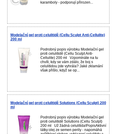
karamboly - podporují přirozen...
Modelační gel proti celulitidě (Cellu Sculpt Anti-Cellulite)
200 ml
Podrobný popis výrobku Modelační gel
proti celulitidě (Cellu Sculpt Anti-
Cellulite) 200 ml Vzpomínáte na tu
chvíli, kdy se vám zdálo, že boj s
celulitidou jste vyhrála? Jaké zklamání
však přišlo, když se op...
Modelační gel proti celulitidě Solutions (Cellu Sculpt) 200
ml
Podrobný popis výrobku Modelační gel
proti celulitidě Solutions (Cellu Sculpt)
200 ml Už žádná celulitida!PopisAktivní
látky:olej ze semen perily - napomáhá