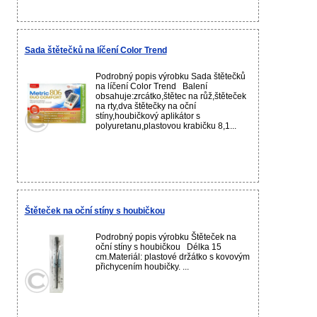
Sada štětečků na líčení Color Trend
Podrobný popis výrobku Sada štětečků
na líčení Color Trend Balení
obsahuje:zrcátko,štětec na růž,štěteček
na rty,dva štětečky na oční
stíny,houbičkový aplikátor s
polyuretanu,plastovou krabičku 8,1...
Štěteček na oční stíny s houbičkou
Podrobný popis výrobku Štěteček na
oční stíny s houbičkou Délka 15
cm.Materiál: plastové držátko s kovovým
přichycením houbičky. ...