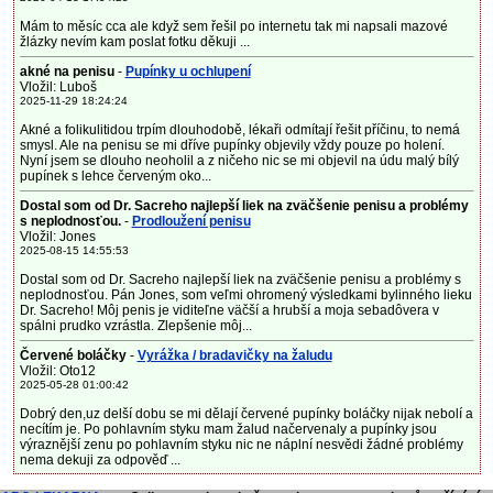
Mám to měsíc cca ale když sem řešil po internetu tak mi napsali mazové
žlázky nevím kam poslat fotku děkuji ...
akné na penisu
-
Pupínky u ochlupení
Vložil: Luboš
2025-11-29 18:24:24
Akné a folikulitidou trpím dlouhodobě, lékaři odmítají řešit příčinu, to nemá
smysl. Ale na penisu se mi dříve pupínky objevily vždy pouze po holení.
Nyní jsem se dlouho neoholil a z ničeho nic se mi objevil na údu malý bílý
pupínek s lehce červeným oko...
Dostal som od Dr. Sacreho najlepší liek na zväčšenie penisu a problémy
s neplodnosťou.
-
Prodloužení penisu
Vložil: Jones
2025-08-15 14:55:53
Dostal som od Dr. Sacreho najlepší liek na zväčšenie penisu a problémy s
neplodnosťou. Pán Jones, som veľmi ohromený výsledkami bylinného lieku
Dr. Sacreho! Môj penis je viditeľne väčší a hrubší a moja sebadôvera v
spálni prudko vzrástla. Zlepšenie môj...
Červené boláčky
-
Vyrážka / bradavičky na žaludu
Vložil: Oto12
2025-05-28 01:00:42
Dobrý den,uz delší dobu se mi dělají červené pupínky boláčky nijak nebolí a
necítím je. Po pohlavním styku mam žalud načervenaly a pupínky jsou
výraznější zenu po pohlavním styku nic ne náplní nesvědi žádné problémy
nema dekuji za odpověď ...