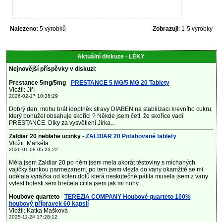
Nalezeno:
5 výrobků
Zobrazuji
: 1-5 výrobky
Aktuální diskuze - LÉKY
Nejnovější příspěvky v diskuzi
:
Prestance 5mg/5mg
-
PRESTANCE 5 MG/5 MG 20 Tablety
Vložil: Jiří
2026-02-17 10:38:29
Dobrý den, mohu brát idoplněk stravy DIABEN na stabilizaci krevního cukru,
který bohužel obsahuje skořici ? Někde jsem četl, že skořice vadí
PRESTANCE. Díky za vysvětlení.Jirka...
Zaldiar 20 neblahe ucinky
-
ZALDIAR 20 Potahované tablety
Vložil: Markéta
2026-01-08 05:23:22
Měla jsem Zaldiar 20 po něm jsem mela akorát těstoviny s míchaných
vajíčky šunkou parmezanem, po tem jsem vlezla do vany okamžitě se mi
udělala vyrážka od kolen dolů která neskutečně pálila musela jsem z vany
vylest bolesti sem brečela cítila jsem jak mi nohy...
Houbove quarteto
-
TEREZIA COMPANY Houbové quarteto 100%
houbový přípravek 60 kapslí
Vložil: Katka Mašková
2025-11-24 17:28:12