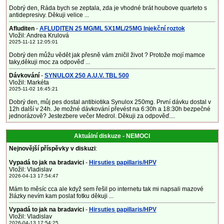
Dobrý den, Ráda bych se zeptala, zda je vhodné brát houbove quarteto s
antidepresivy. Děkuji velice ...
Afluditen
-
AFLUDITEN 25 MG/ML 5X1ML/25MG Injekční roztok
Vložil: Andrea Krulová
2025-11-12 12:05:01
Dobrý den můžu vědět jak přesně vám zničil život ? Protože mojí mamce
taky,děkuji moc za odpověď ...
Dávkování
-
SYNULOX 250 A.U.V. TBL 500
Vložil: Markéta
2025-11-02 16:45:21
Dobrý den, můj pes dostal antibiotika Synulox 250mg. První dávku dostal v
12h další v 24h. Je možné dávkování převést na 6:30h a 18:30h bezpečné
jednorázově? Jestezbere večer Medrol. Děkuji za odpověď....
Aktuální diskuze - NEMOCI
Nejnovější příspěvky v diskuzi
:
Vypadá to jak na bradavici
-
Hirsuties papillaris/HPV
Vložil: Vladislav
2026-04-13 17:54:47
Mám to měsíc cca ale když sem řešil po internetu tak mi napsali mazové
žlázky nevím kam poslat fotku děkuji ...
Vypadá to jak na bradavici
-
Hirsuties papillaris/HPV
Vložil: Vladislav
2026-04-13 17:54:25