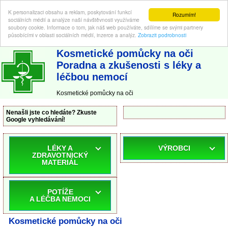
K personalizaci obsahu a reklam, poskytování funkcí
Rozumím!
sociálních médií a analýze naší návštěvnosti využíváme
soubory cookie. Informace o tom, jak náš web používáte, sdílíme se svými partnery
působícími v oblasti sociálních médií, inzerce a analýz.
Zobrazit podrobnosti
ABC-LEKARNA.cz
| Poradna a zkušenosti s léky a léčbou nemocí
Kosmetické pomůcky na oči
Poradna a zkušenosti s léky a
léčbou nemocí
Kosmetické pomůcky na oči
Nenašli jste co hledáte? Zkuste
Google vyhledávání!
LÉKY A
VÝROBCI
ZDRAVOTNICKÝ
MATERIÁL
POTÍŽE
A LÉČBA NEMOCI
Kosmetické pomůcky na oči