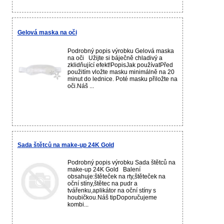
Gelová maska na oči
Podrobný popis výrobku Gelová maska
na oči Užijte si báječně chladivý a
zklidňující efekt!PopisJak používatPřed
použitím vložte masku minimálně na 20
minut do lednice. Poté masku přiložte na
oči.Náš ...
Sada štětců na make-up 24K Gold
Podrobný popis výrobku Sada štětců na
make-up 24K Gold Balení
obsahuje:štěteček na rty,štěteček na
oční stíny,štětec na pudr a
tvářenku,aplikátor na oční stíny s
houbičkou.Náš tipDoporučujeme
kombi...