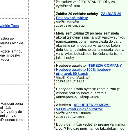
že skořice vadí PRESTANCE. Díky za
vysvětlení.Jirka...
Zaldiar 20 neblahe ucinky
-
ZALDIAR 20
Potahované tablety
Vložil: Markéta
Twinkle Toes
2026-01-08 05:23:22
Měla jsem Zaldiar 20 po něm jsem mela
akorát těstoviny s míchaných vajíčky šunkou
u Pěna do
parmezanem, po tem jsem vlezla do vany
lerina (Twinkle
okamžitě se mi udělala vyrážka od kolen
 ml
dolů která neskutečně pálila musela jsem z
okožce jemnou
vany vylest bolesti sem brečela cítila jsem
ebné množství
jak mi nohy...
ekoucí
Houbove quarteto
-
TEREZIA COMPANY
Houbové quarteto 100% houbový
přípravek 60 kapslí
Vložil: Katka Mašková
2025-11-24 17:28:12
Dobrý den, Ráda bych se zeptala, zda je
l
vhodné brát houbove quarteto s
antidepresivy. Děkuji velice ...
u Vánoční pěna
Afluditen
-
AFLUDITEN 25 MG/ML
 ml Jak
5X1ML/25MG Injekční roztok
závěry pěny do
Vložil: Andrea Krulová
ění vody o
2025-11-12 12:05:01
tipDoporučujeme
Dobrý den můžu vědět jak přesně vám zničil
život ? Protože mojí mamce taky,děkuji moc