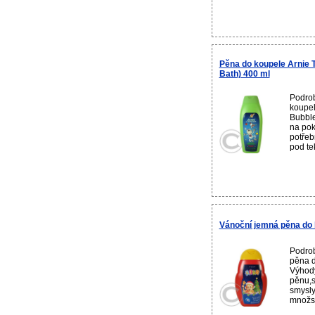
Pěna do koupele Arnie 
Bath) 400 ml
Podrob
koupel
Bubbl
na pok
potřeb
pod te
Vánoční jemná pěna do k
Podrob
pěna d
Výhody
pěnu,s
smysly
množst