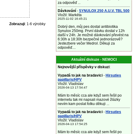
za odpověď ...
Dávkování
-
SYNULOX 250 A.U.V. TBL 500
Vložil: Markéta
2025-11-02 16:45:21
Zobrazuji
: 1-6 výrobky
Dobrý den, můj pes dostal antibiotika
Synulox 250mg. První dávku dostal v 12h
další v 24h. Je možné dávkování převést na
6:30h a 18:30h bezpečné jednorázově?
Jestezbere večer Medrol. Děkuji za
odpověď....
Aktuální diskuze - NEMOCI
Nejnovější příspěvky v diskuzi
:
Vypadá to jak na bradavici
-
Hirsuties
papillaris/HPV
Vložil: Vladislav
2026-04-13 17:54:47
Mám to měsíc cca ale když sem řešil po
internetu tak mi napsali mazové žlázky
nevím kam poslat fotku děkuji ...
Vypadá to jak na bradavici
-
Hirsuties
papillaris/HPV
Vložil: Vladislav
2026-04-13 17:54:25
Mám to měsíc cca ale když sem řešil po