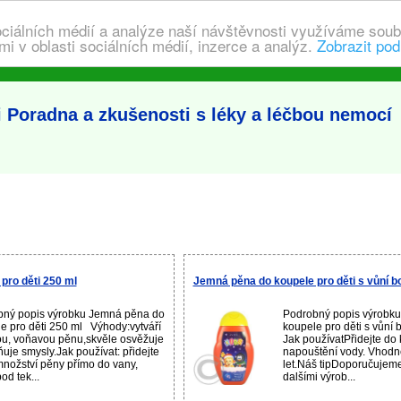
ociálních médií a analýze naší návštěvnosti využíváme soub
i v oblasti sociálních médií, inzerce a analýz.
Zobrazit pod
i Poradna a zkušenosti s léky a léčbou nemocí
pro děti 250 ml
Jemná pěna do koupele pro děti s vůní b
bný popis výrobku Jemná pěna do
Podrobný popis výrobk
e pro děti 250 ml Výhody:vytváří
koupele pro děti s vůní
u, voňavou pěnu,skvěle osvěžuje
Jak používatPřidejte d
ňuje smysly.Jak používat: přidejte
napouštění vody. Vhodné
nožství pěny přímo do vany,
let.Náš tipDoporučujem
od tek...
dalšími výrob...