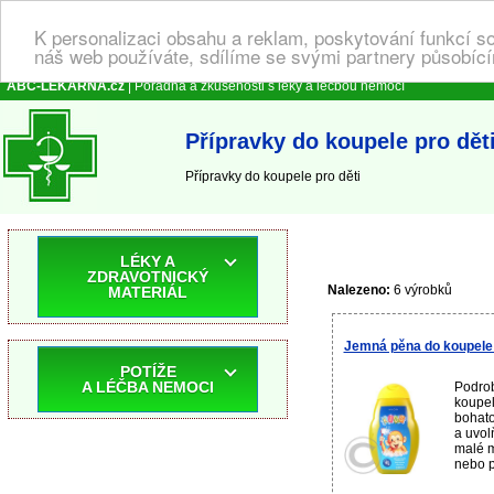
K personalizaci obsahu a reklam, poskytování funkcí s
náš web používáte, sdílíme se svými partnery působícím
ABC-LEKARNA.cz
| Poradna a zkušenosti s léky a léčbou nemocí
Přípravky do koupele pro dět
Přípravky do koupele pro děti
LÉKY A
ZDRAVOTNICKÝ
Nalezeno:
6 výrobků
MATERIÁL
Jemná pěna do koupele 
POTÍŽE
A LÉČBA NEMOCI
Podro
koupel
bohato
a uvol
malé m
nebo p