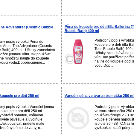
Pěna do koupele pro děti Ella Ballerina (
The Adventurer (Cosmic Bubble
Bubble Bath) 400 ml
Podrobný popis výrobk
ný popis výrobku Pěna do
koupele pro děti Ella Bal
e Arnie The Adventurer (Cosmic
Toes Bubble Bath) 400
e Bath) 400 ml Účinky:zanechává
Účinky:zanechává na p
ožce jemnou vůni.Jak používat:
vůni.Jak používat: potř
né množství nalijte do koupele
nalijte do koupele pod t
koucí vodu.Doporučujeme...
vodu.Dop...
oupele pro děti 250 ml
Vánoční pěna ve tvaru stromečku 250 m
ný popis výrobku Vánoční jemná
Podrobný popis výrobk
o koupele pro děti 250 ml
ve tvaru stromečku 250
:vytváří bohatou, voňavou
používatPřidejte 2 - 3 u
kvěle osvěžuje a uvolňuje
koupele během napoušt
.Jak používat: přidejte malé
teplotě 36 - 38 °C.Náš 
ví pěny přímo do vany, n...
vyzkoušet i další pěny ...