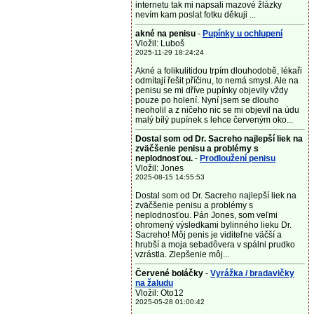
internetu tak mi napsali mazové žlázky
nevím kam poslat fotku děkuji ...
akné na penisu
-
Pupínky u ochlupení
Vložil: Luboš
2025-11-29 18:24:24
Akné a folikulitidou trpím dlouhodobě, lékaři
odmítají řešit příčinu, to nemá smysl. Ale na
penisu se mi dříve pupínky objevily vždy
pouze po holení. Nyní jsem se dlouho
neoholil a z ničeho nic se mi objevil na údu
malý bílý pupínek s lehce červeným oko...
Dostal som od Dr. Sacreho najlepší liek na
zväčšenie penisu a problémy s
neplodnosťou.
-
Prodloužení penisu
Vložil: Jones
2025-08-15 14:55:53
Dostal som od Dr. Sacreho najlepší liek na
zväčšenie penisu a problémy s
neplodnosťou. Pán Jones, som veľmi
ohromený výsledkami bylinného lieku Dr.
Sacreho! Môj penis je viditeľne väčší a
hrubší a moja sebadôvera v spálni prudko
vzrástla. Zlepšenie môj...
Červené boláčky
-
Vyrážka / bradavičky
na žaludu
Vložil: Oto12
2025-05-28 01:00:42