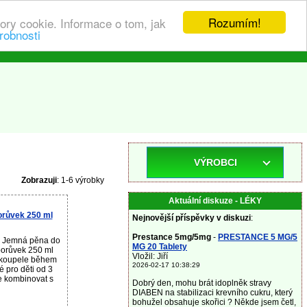
Rozumím!
ory cookie. Informace o tom, jak
robnosti
VÝROBCI
Zobrazuji
: 1-6 výrobky
Aktuální diskuze - LÉKY
orůvek 250 ml
Nejnovější příspěvky v diskuzi
:
Prestance 5mg/5mg
-
PRESTANCE 5 MG/5
u Jemná pěna do
MG 20 Tablety
 borůvek 250 ml
Vložil: Jiří
o koupele během
2026-02-17 10:38:29
 pro děti od 3
e kombinovat s
Dobrý den, mohu brát idoplněk stravy
DIABEN na stabilizaci krevního cukru, který
bohužel obsahuje skořici ? Někde jsem četl,