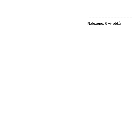
Nalezeno:
6 výrobků