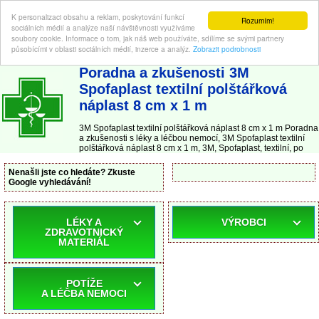
K personalizaci obsahu a reklam, poskytování funkcí
Rozumím!
sociálních médií a analýze naší návštěvnosti využíváme
soubory cookie. Informace o tom, jak náš web používáte, sdílíme se svými partnery
působícími v oblasti sociálních médií, inzerce a analýz.
Zobrazit podrobnosti
ABC-LEKARNA.cz
| Poradna a zkušenosti s léky a léčbou nemocí
Poradna a zkušenosti 3M
Spofaplast textilní polštářková
náplast 8 cm x 1 m
3M Spofaplast textilní polštářková náplast 8 cm x 1 m Poradna
a zkušenosti s léky a léčbou nemocí, 3M Spofaplast textilní
polštářková náplast 8 cm x 1 m, 3M, Spofaplast, textilní, po
Nenašli jste co hledáte? Zkuste
Google vyhledávání!
LÉKY A
VÝROBCI
ZDRAVOTNICKÝ
MATERIÁL
POTÍŽE
A LÉČBA NEMOCI