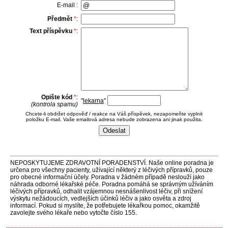
E-mail :
Předmět
*
:
Text příspěvku
*
:
Opište kód
*
:
"
lekarna
"
(kontrola spamu)
Chcete-li obdržet odpověď / reakce na Váš příspěvek, nezapomeňte vyplnit
položku E-mail. Vaše emailová adresa nebude zobrazena ani jinak použita.
NEPOSKYTUJEME ZDRAVOTNÍ PORADENSTVÍ. Naše online poradna je
určena pro všechny pacienty, užívající některý z léčivých přípravků, pouze
pro obecné informační účely. Poradna v žádném případě neslouží jako
náhrada odborné lékařské péče. Poradna pomáhá se správným užíváním
léčivých přípravků, odhalit vzájemnou nesnášenlivost léčiv, při snížení
výskytu nežádoucích, vedlejších účinků léčiv a jako osvěta a zdroj
informací. Pokud si myslíte, že potřebujete lékařkou pomoc, okamžitě
zavolejte svého lékaře nebo vytočte číslo 155.