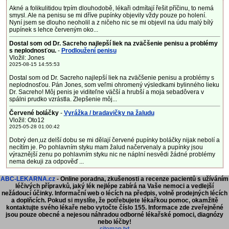
Akné a folikulitidou trpím dlouhodobě, lékaři odmítají řešit příčinu, to nemá
smysl. Ale na penisu se mi dříve pupínky objevily vždy pouze po holení.
Nyní jsem se dlouho neoholil a z ničeho nic se mi objevil na údu malý bílý
pupínek s lehce červeným oko...
Dostal som od Dr. Sacreho najlepší liek na zväčšenie penisu a problémy
s neplodnosťou.
-
Prodloužení penisu
Vložil: Jones
2025-08-15 14:55:53
Dostal som od Dr. Sacreho najlepší liek na zväčšenie penisu a problémy s
neplodnosťou. Pán Jones, som veľmi ohromený výsledkami bylinného lieku
Dr. Sacreho! Môj penis je viditeľne väčší a hrubší a moja sebadôvera v
spálni prudko vzrástla. Zlepšenie môj...
Červené boláčky
-
Vyrážka / bradavičky na žaludu
Vložil: Oto12
2025-05-28 01:00:42
Dobrý den,uz delší dobu se mi dělají červené pupínky boláčky nijak nebolí a
necítím je. Po pohlavním styku mam žalud načervenaly a pupínky jsou
výraznější zenu po pohlavním styku nic ne náplní nesvědi žádné problémy
nema dekuji za odpověď ...
ABC-LEKARNA.cz
- Online poradna, zkušenosti a recenze pacientů s užíváním
léčivých přípravků, jaký lék nejlépe zabírá na Vaše nemoci a vedlejší
nežádoucí účinky. Informační web o lécích na předpis, volně prodejných lécích
a doplňcích.
Pokud si myslíte, že potřebujete lékařkou pomoc, okamžitě
kontaktujte svého lékaře nebo vytočte číslo 155. Informace zde zveřejněné
jsou pouze obecné a nejesou náhradou odborné lékařské pomoci, diagnózy
nebo léčby!