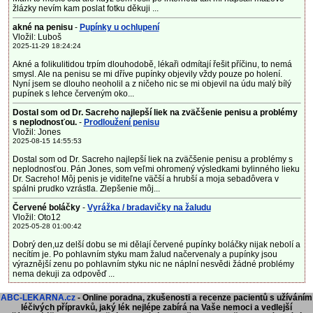
žlázky nevím kam poslat fotku děkuji ...
akné na penisu
-
Pupínky u ochlupení
Vložil: Luboš
2025-11-29 18:24:24
Akné a folikulitidou trpím dlouhodobě, lékaři odmítají řešit příčinu, to nemá
smysl. Ale na penisu se mi dříve pupínky objevily vždy pouze po holení.
Nyní jsem se dlouho neoholil a z ničeho nic se mi objevil na údu malý bílý
pupínek s lehce červeným oko...
Dostal som od Dr. Sacreho najlepší liek na zväčšenie penisu a problémy
s neplodnosťou.
-
Prodloužení penisu
Vložil: Jones
2025-08-15 14:55:53
Dostal som od Dr. Sacreho najlepší liek na zväčšenie penisu a problémy s
neplodnosťou. Pán Jones, som veľmi ohromený výsledkami bylinného lieku
Dr. Sacreho! Môj penis je viditeľne väčší a hrubší a moja sebadôvera v
spálni prudko vzrástla. Zlepšenie môj...
Červené boláčky
-
Vyrážka / bradavičky na žaludu
Vložil: Oto12
2025-05-28 01:00:42
Dobrý den,uz delší dobu se mi dělají červené pupínky boláčky nijak nebolí a
necítím je. Po pohlavním styku mam žalud načervenaly a pupínky jsou
výraznější zenu po pohlavním styku nic ne náplní nesvědi žádné problémy
nema dekuji za odpověď ...
ABC-LEKARNA.cz
- Online poradna, zkušenosti a recenze pacientů s užíváním
léčivých přípravků, jaký lék nejlépe zabírá na Vaše nemoci a vedlejší