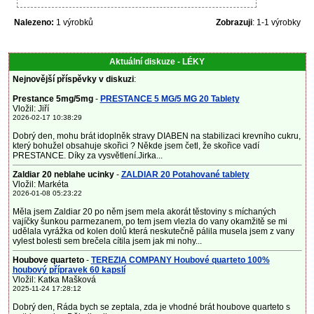
Nalezeno:
1 výrobků
Zobrazuji
: 1-1 výrobky
Aktuální diskuze - LÉKY
Nejnovější příspěvky v diskuzi
:
Prestance 5mg/5mg
-
PRESTANCE 5 MG/5 MG 20 Tablety
Vložil: Jiří
2026-02-17 10:38:29
Dobrý den, mohu brát idoplněk stravy DIABEN na stabilizaci krevního cukru,
který bohužel obsahuje skořici ? Někde jsem četl, že skořice vadí
PRESTANCE. Díky za vysvětlení.Jirka...
Zaldiar 20 neblahe ucinky
-
ZALDIAR 20 Potahované tablety
Vložil: Markéta
2026-01-08 05:23:22
Měla jsem Zaldiar 20 po něm jsem mela akorát těstoviny s míchaných
vajíčky šunkou parmezanem, po tem jsem vlezla do vany okamžitě se mi
udělala vyrážka od kolen dolů která neskutečně pálila musela jsem z vany
vylest bolesti sem brečela cítila jsem jak mi nohy...
Houbove quarteto
-
TEREZIA COMPANY Houbové quarteto 100%
houbový přípravek 60 kapslí
Vložil: Katka Mašková
2025-11-24 17:28:12
Dobrý den, Ráda bych se zeptala, zda je vhodné brát houbove quarteto s