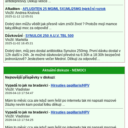
antidepresivy. Děkuji velice ...
Afluditen
-
AFLUDITEN 25 MG/ML 5X1ML/25MG Injekční roztok
Vložil: Andrea Krulová
2025-11-12 12:05:01
Dobrý den můžu vědět jak přesně vám zničil život ? Protože mojí mamce
taky,děkuji moc za odpověď ...
Dávkování
-
SYNULOX 250 A.U.V. TBL 500
Vložil: Markéta
2025-11-02 16:45:21
Dobrý den, můj pes dostal antibiotika Synulox 250mg. První dávku dostal v
12h další v 24h. Je možné dávkování převést na 6:30h a 18:30h bezpečné
jednorázově? Jestezbere večer Medrol. Děkuji za odpověď....
Aktuální diskuze - NEMOCI
Nejnovější příspěvky v diskuzi
:
Vypadá to jak na bradavici
-
Hirsuties papillaris/HPV
Vložil: Vladislav
2026-04-13 17:54:47
Mám to měsíc cca ale když sem řešil po internetu tak mi napsali mazové
žlázky nevím kam poslat fotku děkuji ...
Vypadá to jak na bradavici
-
Hirsuties papillaris/HPV
Vložil: Vladislav
2026-04-13 17:54:25
Mám to měsíc cca ale když sem řešil po internetu tak mi napsali mazové