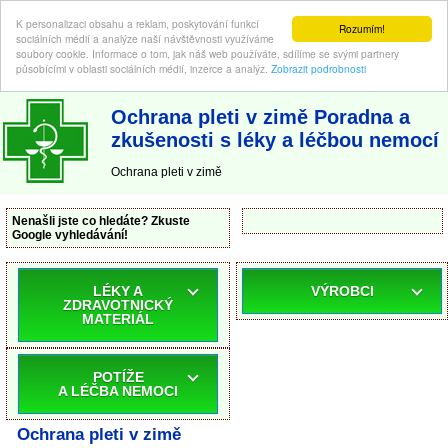
K personalizaci obsahu a reklam, poskytování funkcí
Rozumím!
sociálních médií a analýze naší návštěvnosti využíváme
soubory cookie. Informace o tom, jak náš web používáte, sdílíme se svými partnery
působícími v oblasti sociálních médií, inzerce a analýz.
Zobrazit podrobnosti
ABC-LEKARNA.cz
| Poradna a zkušenosti s léky a léčbou nemocí
Ochrana pleti v zimě Poradna a
zkušenosti s léky a léčbou nemocí
Ochrana pleti v zimě
Nenašli jste co hledáte? Zkuste
Google vyhledávání!
LÉKY A
VÝROBCI
ZDRAVOTNICKÝ
MATERIÁL
POTÍŽE
A LÉČBA NEMOCI
Ochrana pleti v zimě