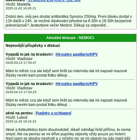
Dávkování
-
SYNULOX 250 A.U.V. TBL 500
Vložil: Markéta
2025-11-02 16:45:21
Dobrý den, můj pes dostal antibiotika Synulox 250mg. První dávku dostal v
12h další v 24h. Je možné dávkování převést na 6:30h a 18:30h bezpečné
jednorázově? Jestezbere večer Medrol. Děkuji za odpověď....
Aktuální diskuze - NEMOCI
Nejnovější příspěvky v diskuzi
:
Vypadá to jak na bradavici
-
Hirsuties papillaris/HPV
Vložil: Vladislav
2026-04-13 17:54:47
Mám to měsíc cca ale když sem řešil po internetu tak mi napsali mazové
žlázky nevím kam poslat fotku děkuji ...
Vypadá to jak na bradavici
-
Hirsuties papillaris/HPV
Vložil: Vladislav
2026-04-13 17:54:25
Mám to měsíc cca ale když sem řešil po internetu tak mi napsali mazové
žlázky nevím kam poslat fotku děkuji ...
akné na penisu
-
Pupínky u ochlupení
Vložil: Luboš
2025-11-29 18:24:24
Akné a folikulitidou trpím dlouhodobě, lékaři odmítají řešit příčinu, to nemá
smysl. Ale na penisu se mi dříve pupínky objevily vždy pouze po holení.
Nyní jsem se dlouho neoholil a z ničeho nic se mi objevil na údu malý bílý