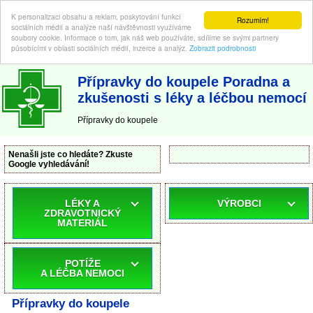
K personalizaci obsahu a reklam, poskytování funkcí
Rozumím!
sociálních médií a analýze naší návštěvnosti využíváme
soubory cookie. Informace o tom, jak náš web používáte, sdílíme se svými partnery
působícími v oblasti sociálních médií, inzerce a analýz.
Zobrazit podrobnosti
ABC-LEKARNA.cz
| Poradna a zkušenosti s léky a léčbou nemocí
Přípravky do koupele Poradna a
zkušenosti s léky a léčbou nemocí
Přípravky do koupele
Nenašli jste co hledáte? Zkuste
Google vyhledávání!
LÉKY A
VÝROBCI
ZDRAVOTNICKÝ
MATERIÁL
POTÍŽE
A LÉČBA NEMOCI
Přípravky do koupele