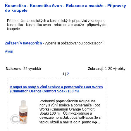
Kosmetika - Kosmetika Avon - Relaxace a masáže - Přípravky
do koupele
Přehled farmaceutických a kosmetických přípravků z kategorie
kosmetika - kosmetika avon - relaxace a masáže - přípravky do
koupele.
Zařazení v kategoriích
- vyberte si požadovanou podkategorii:
Avon
Nalezeno:
22 výrobků
Zobrazuji
: 1-20 výrobky
1
|
2
Koupel na nohy s vůní skořice a pomeranče Foot Works
(Cinnamon Orange Comfort Soak) 100 ml
Podrobný popis výrobku Koupel na
nohy s vůní skořice a pomeranče Foot
Works (Cinnamon Orange Comfort
Soak) 100 ml Účinky:zklidňuje a
osvěžuje nohy.Jak používatNapusťte si
teplou lázeň a nalijte do ní jedno v�...