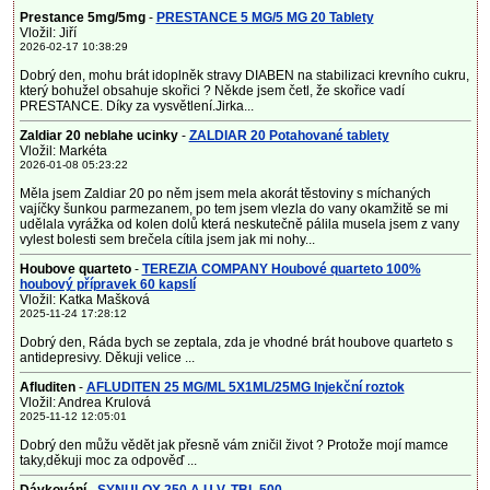
Prestance 5mg/5mg
-
PRESTANCE 5 MG/5 MG 20 Tablety
Vložil: Jiří
2026-02-17 10:38:29
Dobrý den, mohu brát idoplněk stravy DIABEN na stabilizaci krevního cukru,
který bohužel obsahuje skořici ? Někde jsem četl, že skořice vadí
PRESTANCE. Díky za vysvětlení.Jirka...
Zaldiar 20 neblahe ucinky
-
ZALDIAR 20 Potahované tablety
Vložil: Markéta
2026-01-08 05:23:22
Měla jsem Zaldiar 20 po něm jsem mela akorát těstoviny s míchaných
vajíčky šunkou parmezanem, po tem jsem vlezla do vany okamžitě se mi
udělala vyrážka od kolen dolů která neskutečně pálila musela jsem z vany
vylest bolesti sem brečela cítila jsem jak mi nohy...
Houbove quarteto
-
TEREZIA COMPANY Houbové quarteto 100%
houbový přípravek 60 kapslí
Vložil: Katka Mašková
2025-11-24 17:28:12
Dobrý den, Ráda bych se zeptala, zda je vhodné brát houbove quarteto s
antidepresivy. Děkuji velice ...
Afluditen
-
AFLUDITEN 25 MG/ML 5X1ML/25MG Injekční roztok
Vložil: Andrea Krulová
2025-11-12 12:05:01
Dobrý den můžu vědět jak přesně vám zničil život ? Protože mojí mamce
taky,děkuji moc za odpověď ...