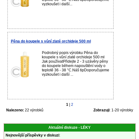
vyzkoušet i další...
Pěna do koupele s vůní zlaté orchideje 500 ml
Podrobný popis výrobku Pěna do
koupele s vůní zlaté orchideje 500 ml
Jak používatPřidejte 2 - 3 uzávěry pěny
do koupele během napouštění vody o
teplotě 36 - 38 °C.Náš tipDoporučujeme
vyzkoušet i další ...
1
|
2
Nalezeno:
22 výrobků
Zobrazuji
: 1-20 výrobky
Aktuální diskuze - LÉKY
Nejnovější příspěvky v diskuzi
: