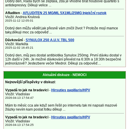
Dobrý den, Ráda bych se zeptala, zda je vhodné brát houbove quarteto s
antidepresivy. Děkuji velice ...
Afluditen
-
AFLUDITEN 25 MG/ML 5X1ML/25MG Injekční roztok
Vložil: Andrea Krulová
2025-11-12 12:05:01
Dobrý den můžu vědět jak přesně vám zničil život ? Protože mojí mamce
taky,děkuji moc za odpověď ...
Dávkování
-
SYNULOX 250 A.U.V. TBL 500
Vložil: Markéta
2025-11-02 16:45:21
Dobrý den, můj pes dostal antibiotika Synulox 250mg. První dávku dostal v
12h další v 24h. Je možné dávkování převést na 6:30h a 18:30h bezpečné
jednorázově? Jestezbere večer Medrol. Děkuji za odpověď....
Aktuální diskuze - NEMOCI
Nejnovější příspěvky v diskuzi
:
Vypadá to jak na bradavici
-
Hirsuties papillaris/HPV
Vložil: Vladislav
2026-04-13 17:54:47
Mám to měsíc cca ale když sem řešil po internetu tak mi napsali mazové
žlázky nevím kam poslat fotku děkuji ...
Vypadá to jak na bradavici
-
Hirsuties papillaris/HPV
Vložil: Vladislav
2026-04-13 17:54:25