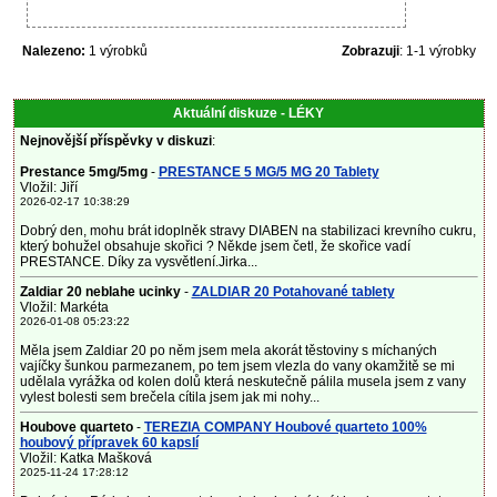
Nalezeno:
1 výrobků
Zobrazuji
: 1-1 výrobky
Aktuální diskuze - LÉKY
Nejnovější příspěvky v diskuzi
:
Prestance 5mg/5mg
-
PRESTANCE 5 MG/5 MG 20 Tablety
Vložil: Jiří
2026-02-17 10:38:29
Dobrý den, mohu brát idoplněk stravy DIABEN na stabilizaci krevního cukru,
který bohužel obsahuje skořici ? Někde jsem četl, že skořice vadí
PRESTANCE. Díky za vysvětlení.Jirka...
Zaldiar 20 neblahe ucinky
-
ZALDIAR 20 Potahované tablety
Vložil: Markéta
2026-01-08 05:23:22
Měla jsem Zaldiar 20 po něm jsem mela akorát těstoviny s míchaných
vajíčky šunkou parmezanem, po tem jsem vlezla do vany okamžitě se mi
udělala vyrážka od kolen dolů která neskutečně pálila musela jsem z vany
vylest bolesti sem brečela cítila jsem jak mi nohy...
Houbove quarteto
-
TEREZIA COMPANY Houbové quarteto 100%
houbový přípravek 60 kapslí
Vložil: Katka Mašková
2025-11-24 17:28:12