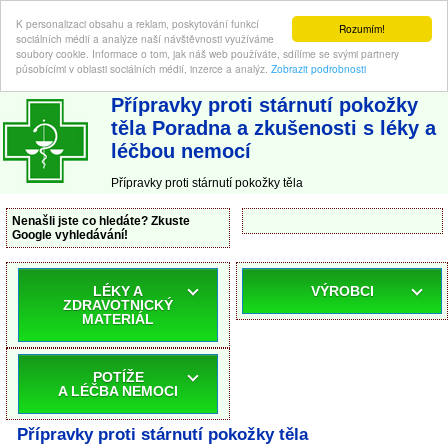
K personalizaci obsahu a reklam, poskytování funkcí
Rozumím!
sociálních médií a analýze naší návštěvnosti využíváme
soubory cookie. Informace o tom, jak náš web používáte, sdílíme se svými partnery
působícími v oblasti sociálních médií, inzerce a analýz.
Zobrazit podrobnosti
ABC-LEKARNA.cz
| Poradna a zkušenosti s léky a léčbou nemocí
Přípravky proti stárnutí pokožky
těla Poradna a zkušenosti s léky a
léčbou nemocí
Přípravky proti stárnutí pokožky těla
Nenašli jste co hledáte? Zkuste
Google vyhledávání!
LÉKY A
VÝROBCI
ZDRAVOTNICKÝ
MATERIÁL
POTÍŽE
A LÉČBA NEMOCI
Přípravky proti stárnutí pokožky těla