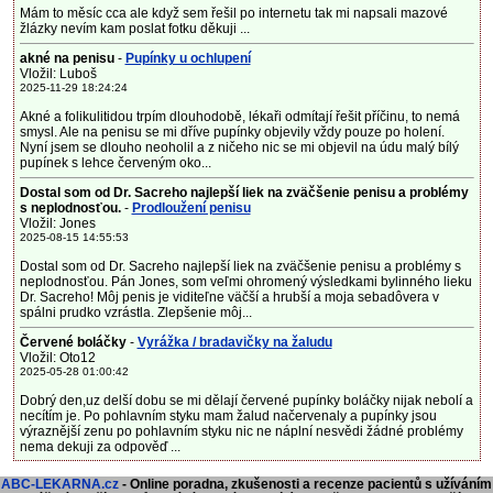
Mám to měsíc cca ale když sem řešil po internetu tak mi napsali mazové
žlázky nevím kam poslat fotku děkuji ...
akné na penisu
-
Pupínky u ochlupení
Vložil: Luboš
2025-11-29 18:24:24
Akné a folikulitidou trpím dlouhodobě, lékaři odmítají řešit příčinu, to nemá
smysl. Ale na penisu se mi dříve pupínky objevily vždy pouze po holení.
Nyní jsem se dlouho neoholil a z ničeho nic se mi objevil na údu malý bílý
pupínek s lehce červeným oko...
Dostal som od Dr. Sacreho najlepší liek na zväčšenie penisu a problémy
s neplodnosťou.
-
Prodloužení penisu
Vložil: Jones
2025-08-15 14:55:53
Dostal som od Dr. Sacreho najlepší liek na zväčšenie penisu a problémy s
neplodnosťou. Pán Jones, som veľmi ohromený výsledkami bylinného lieku
Dr. Sacreho! Môj penis je viditeľne väčší a hrubší a moja sebadôvera v
spálni prudko vzrástla. Zlepšenie môj...
Červené boláčky
-
Vyrážka / bradavičky na žaludu
Vložil: Oto12
2025-05-28 01:00:42
Dobrý den,uz delší dobu se mi dělají červené pupínky boláčky nijak nebolí a
necítím je. Po pohlavním styku mam žalud načervenaly a pupínky jsou
výraznější zenu po pohlavním styku nic ne náplní nesvědi žádné problémy
nema dekuji za odpověď ...
ABC-LEKARNA.cz
- Online poradna, zkušenosti a recenze pacientů s užíváním