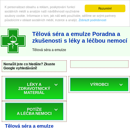
K personalizaci obsahu a reklam, poskytování funkcí
Rozumím!
sociálních médií a analýze naší návštěvnosti využíváme
soubory cookie. Informace o tom, jak náš web používáte, sdílíme se svými partnery
působícími v oblasti sociálních médií, inzerce a analýz.
Zobrazit podrobnosti
ABC-LEKARNA.cz
| Poradna a zkušenosti s léky a léčbou nemocí
Tělová séra a emulze Poradna a
zkušenosti s léky a léčbou nemocí
Tělová séra a emulze
Nenašli jste co hledáte? Zkuste
Google vyhledávání!
LÉKY A
VÝROBCI
ZDRAVOTNICKÝ
MATERIÁL
POTÍŽE
A LÉČBA NEMOCI
Tělová séra a emulze