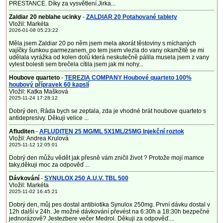
PRESTANCE. Díky za vysvětlení.Jirka...
Zaldiar 20 neblahe ucinky
-
ZALDIAR 20 Potahované tablety
Vložil: Markéta
2026-01-08 05:23:22
Měla jsem Zaldiar 20 po něm jsem mela akorát těstoviny s míchaných
vajíčky šunkou parmezanem, po tem jsem vlezla do vany okamžitě se mi
udělala vyrážka od kolen dolů která neskutečně pálila musela jsem z vany
vylest bolesti sem brečela cítila jsem jak mi nohy...
Houbove quarteto
-
TEREZIA COMPANY Houbové quarteto 100%
houbový přípravek 60 kapslí
Vložil: Katka Mašková
2025-11-24 17:28:12
Dobrý den, Ráda bych se zeptala, zda je vhodné brát houbove quarteto s
antidepresivy. Děkuji velice ...
Afluditen
-
AFLUDITEN 25 MG/ML 5X1ML/25MG Injekční roztok
Vložil: Andrea Krulová
2025-11-12 12:05:01
Dobrý den můžu vědět jak přesně vám zničil život ? Protože mojí mamce
taky,děkuji moc za odpověď ...
Dávkování
-
SYNULOX 250 A.U.V. TBL 500
Vložil: Markéta
2025-11-02 16:45:21
Dobrý den, můj pes dostal antibiotika Synulox 250mg. První dávku dostal v
12h další v 24h. Je možné dávkování převést na 6:30h a 18:30h bezpečné
jednorázově? Jestezbere večer Medrol. Děkuji za odpověď....