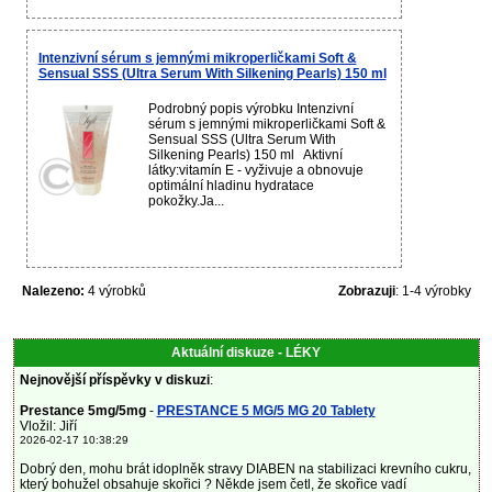
Intenzivní sérum s jemnými mikroperličkami Soft &
Sensual SSS (Ultra Serum With Silkening Pearls) 150 ml
Podrobný popis výrobku Intenzivní
sérum s jemnými mikroperličkami Soft &
Sensual SSS (Ultra Serum With
Silkening Pearls) 150 ml Aktivní
látky:vitamín E - vyživuje a obnovuje
optimální hladinu hydratace
pokožky.Ja...
Nalezeno:
4 výrobků
Zobrazuji
: 1-4 výrobky
Aktuální diskuze - LÉKY
Nejnovější příspěvky v diskuzi
:
Prestance 5mg/5mg
-
PRESTANCE 5 MG/5 MG 20 Tablety
Vložil: Jiří
2026-02-17 10:38:29
Dobrý den, mohu brát idoplněk stravy DIABEN na stabilizaci krevního cukru,
který bohužel obsahuje skořici ? Někde jsem četl, že skořice vadí