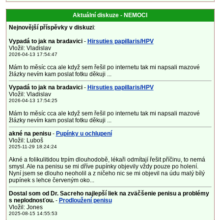
Aktuální diskuze - NEMOCI
Nejnovější příspěvky v diskuzi
:
Vypadá to jak na bradavici
-
Hirsuties papillaris/HPV
Vložil: Vladislav
2026-04-13 17:54:47
Mám to měsíc cca ale když sem řešil po internetu tak mi napsali mazové
žlázky nevím kam poslat fotku děkuji ...
Vypadá to jak na bradavici
-
Hirsuties papillaris/HPV
Vložil: Vladislav
2026-04-13 17:54:25
Mám to měsíc cca ale když sem řešil po internetu tak mi napsali mazové
žlázky nevím kam poslat fotku děkuji ...
akné na penisu
-
Pupínky u ochlupení
Vložil: Luboš
2025-11-29 18:24:24
Akné a folikulitidou trpím dlouhodobě, lékaři odmítají řešit příčinu, to nemá
smysl. Ale na penisu se mi dříve pupínky objevily vždy pouze po holení.
Nyní jsem se dlouho neoholil a z ničeho nic se mi objevil na údu malý bílý
pupínek s lehce červeným oko...
Dostal som od Dr. Sacreho najlepší liek na zväčšenie penisu a problémy
s neplodnosťou.
-
Prodloužení penisu
Vložil: Jones
2025-08-15 14:55:53