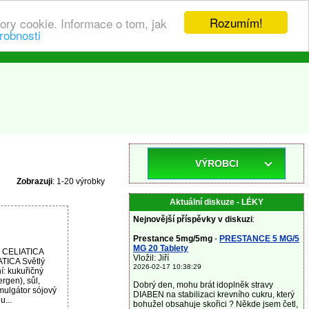
Rozumím!
ory cookie. Informace o tom, jak
robnosti
VÝROBCI
Zobrazuji
: 1-20 výrobky
Aktuální diskuze - LÉKY
Nejnovější příspěvky v diskuzi
:
Prestance 5mg/5mg
-
PRESTANCE 5 MG/5
MG 20 Tablety
u CELIATICA
Vložil: Jiří
ATICA Světlý
2026-02-17 10:38:29
: kukuřičný
rgen), sůl,
Dobrý den, mohu brát idoplněk stravy
mulgátor sójový
DIABEN na stabilizaci krevního cukru, který
u...
bohužel obsahuje skořici ? Někde jsem četl,