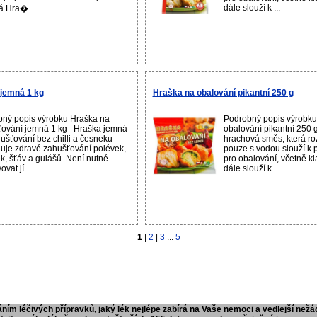
dále slouží k ...
á Hra�...
jemná 1 kg
Hraška na obalování pikantní 250 g
ný popis výrobku Hraška na
Podrobný popis výrobku
ťování jemná 1 kg Hraška jemná
obalování pikantní 250
ušťování bez chilli a česneku
hrachová směs, která r
je zdravé zahušťování polévek,
pouze s vodou slouží k p
, šťáv a gulášů. Není nutné
pro obalování, včetně kl
ovat jí...
dále slouží k...
1
|
2
|
3
...
5
ním léčivých přípravků, jaký lék nejlépe zabírá na Vaše nemoci a vedlejší nežá