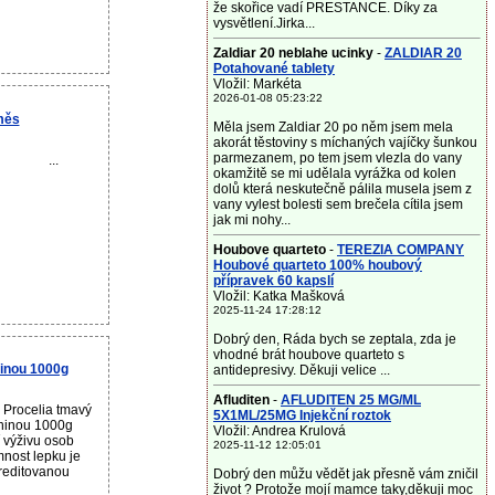
že skořice vadí PRESTANCE. Díky za
vysvětlení.Jirka...
Zaldiar 20 neblahe ucinky
-
ZALDIAR 20
Potahované tablety
Vložil: Markéta
2026-01-08 05:23:22
měs
Měla jsem Zaldiar 20 po něm jsem mela
akorát těstoviny s míchaných vajíčky šunkou
parmezanem, po tem jsem vlezla do vany
...
okamžitě se mi udělala vyrážka od kolen
dolů která neskutečně pálila musela jsem z
vany vylest bolesti sem brečela cítila jsem
jak mi nohy...
Houbove quarteto
-
TEREZIA COMPANY
Houbové quarteto 100% houbový
přípravek 60 kapslí
Vložil: Katka Mašková
2025-11-24 17:28:12
Dobrý den, Ráda bych se zeptala, zda je
vhodné brát houbove quarteto s
ninou 1000g
antidepresivy. Děkuji velice ...
Afluditen
-
AFLUDITEN 25 MG/ML
 Procelia tmavý
5X1ML/25MG Injekční roztok
kninou 1000g
Vložil: Andrea Krulová
í výživu osob
2025-11-12 12:05:01
omnost lepku je
reditovanou
Dobrý den můžu vědět jak přesně vám zničil
život ? Protože mojí mamce taky,děkuji moc