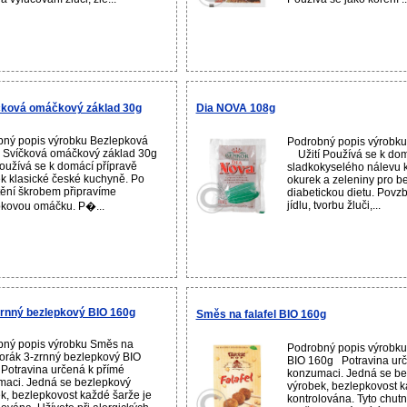
čková omáčkový základ 30g
Dia NOVA 108g
ný popis výrobku Bezlepková
Podrobný popis výrobk
- Svíčková omáčkový základ 30g
Užití Používá se k dom
Používá se k domácí přípravě
sladkokyselého nálevu 
 klasické české kuchyně. Po
okurek a zeleniny pro b
ění škrobem připravíme
diabetickou dietu. Povz
jídlu, tvorbu žluči,...
kovou omáčku. P�...
rnný bezlepkový BIO 160g
Směs na falafel BIO 160g
bný popis výrobku Směs na
Podrobný popis výrobku
rák 3-zrnný bezlepkový BIO
BIO 160g Potravina urč
otravina určená k přímé
konzumaci. Jedná se be
aci. Jedná se bezlepkový
výrobek, bezlepkovost k
k, bezlepkovost každé šarže je
kontrolována. Tyto chut