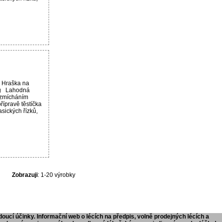
 Hraška na
 g Lahodná
ozmícháním
řípravě těstíčka
asických řízků,
Zobrazuji
: 1-20 výrobky
doucí účinky. Informační web o lécích na předpis, volně prodejných lécích a