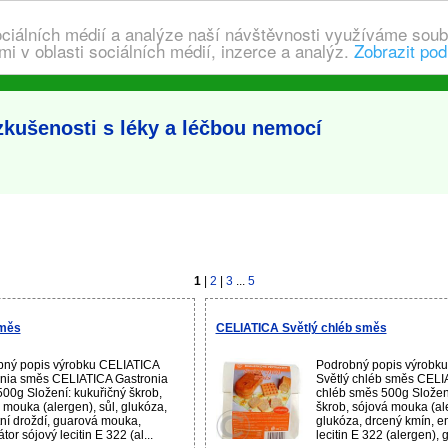
ociálních médií a analýze naší návštěvnosti využíváme soub
i v oblasti sociálních médií, inzerce a analýz.
Zobrazit pod
kušenosti s léky a léčbou nemocí
1
|
2
|
3
...
5
směs
CELIATICA Světlý chléb směs
bný popis výrobku CELIATICA
Podrobný popis výrobk
nia směs CELIATICA Gastronia
Světlý chléb směs CELI
00g Složení: kukuřičný škrob,
chléb směs 500g Složení
 mouka (alergen), sůl, glukóza,
škrob, sójová mouka (ale
tní droždí, guarová mouka,
glukóza, drcený kmín, e
or sójový lecitin E 322 (al...
lecitin E 322 (alergen), g