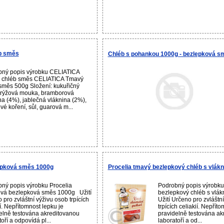
b směs
Chléb s pohankou 1000g - bezlepková s
bný popis výrobku CELIATICA
 chléb směs CELIATICA Tmavý
směs 500g Složení: kukuřičný
 rýžová mouka, bramborová
na (4%), jablečná vláknina (2%),
vé koření, sůl, guarová m...
lepková směs 1000g
Procelia tmavý bezlepkový chléb s vlák
ný popis výrobku Procelia
Podrobný popis výrobku
vá bezlepková směs 1000g Užití
bezlepkový chléb s vlá
 pro zvláštní výživu osob trpících
Užití Určeno pro zvláštn
ií. Nepřítomnost lepku je
trpících celiakií. Nepřít
elně testována akreditovanou
pravidelně testována ak
oří a odpovídá pl...
laboratoří a od...