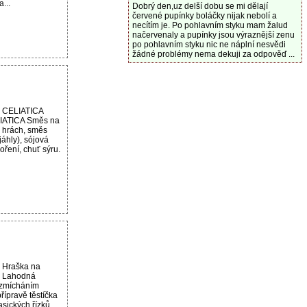
...
Dobrý den,uz delší dobu se mi dělají
červené pupínky boláčky nijak nebolí a
necítím je. Po pohlavním styku mam žalud
načervenaly a pupínky jsou výraznější zenu
po pohlavním styku nic ne náplní nesvědi
žádné problémy nema dekuji za odpověď ...
u CELIATICA
IATICA Směs na
 hrách, směs
jáhly), sójová
ření, chuť sýru.
 Hraška na
g Lahodná
ozmícháním
řípravě těstíčka
asických řízků,