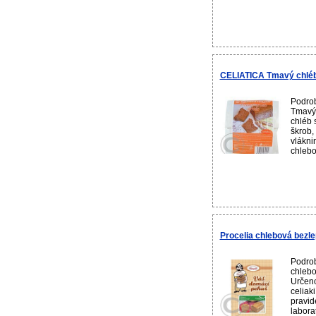
CELIATICA Tmavý chlé
Podro
Tmavý
chléb 
škrob,
vlákni
chlebo
Procelia chlebová bez
Podrob
chlebo
Určeno
celiak
pravid
laborat