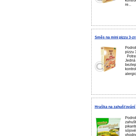
kontro
re...
Směs na mini pizzu 3-z
Podrob
pizzu 
Potrav
Jedná 
bezlep
kontro
alergi
Hraška na zahušťování
Podrob
zahušť
pikant
sójové
vhodně