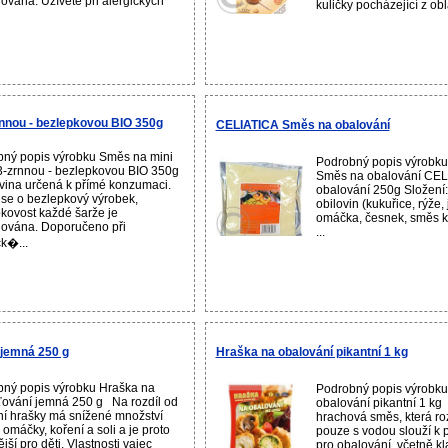
lována. Užívete při alergických
kuličky pocházející z obla
rnnou - bezlepkovou BIO 350g
CELIATICA Směs na obalování
ný popis výrobku Směs na mini
Podrobný popis výrobk
3-zrnnou - bezlepkovou BIO 350g
Směs na obalování CEL
ina určená k přímé konzumaci.
obalování 250g Složení:
se o bezlepkový výrobek,
obilovin (kukuřice, rýže, 
kovost každé šarže je
omáčka, česnek, směs ko
lována. Doporučeno při
...
ck�...
 jemná 250 g
Hraška na obalování pikantní 1 kg
ný popis výrobku Hraška na
Podrobný popis výrobku
ování jemná 250 g Na rozdíl od
obalování pikantní 1 k
ní hrašky má snížené množství
hrachová směs, která r
 omáčky, koření a soli a je proto
pouze s vodou slouží k p
jší pro děti. Vlastnosti vajec
pro obalování, včetně kl