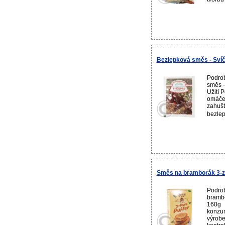
Bezlepková směs - Sví
Podrob
směs 
Užití 
omáček
zahušt
bezlep
Směs na bramborák 3-z
Podro
brambo
160g P
konzum
výrobe