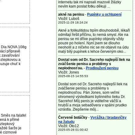
internetu tak mi napsali mazové žlázky
nevím kam poslat fotku děkuji ...
akné na penisu
-
Pupínky u ochlupení
Vložil: Luboš
2025-11-29 18:24:24
Akné a folikulitidou trpím dlouhodobě, lékaři
odmítají řešit příčinu, to nemá smysl. Ale na
penisu se mi dříve pupínky objevily vždy
pouze po holení. Nyní jsem se dlouho
u Dia NOVA 108g
neoholil a z ničeho nic se mi objevil na údu
ácí přípravě
malý bílý pupínek s lehce červeným oko...
k zavařování
ezlepkovou a
Dostal som od Dr. Sacreho najlepší liek na
buzuje chuť k
zväčšenie penisu a problémy s
neplodnosťou.
-
Prodloužení penisu
Vložil: Jones
2025-08-15 14:55:53
Dostal som od Dr. Sacreho najlepší liek na
zväčšenie penisu a problémy s
neplodnosťou. Pán Jones, som veľmi
ohromený výsledkami bylinného lieku Dr.
Sacreho! Môj penis je viditeľne väčší a
hrubší a moja sebadôvera v spálni prudko
vzrástla. Zlepšenie môj...
 Směs na falafel
Červené boláčky
-
Vyrážka / bradavičky
ená k přímé
na žaludu
zlepkový
Vložil: Oto12
aždé šarže je
2025-05-28 01:00:42
né cizrnové