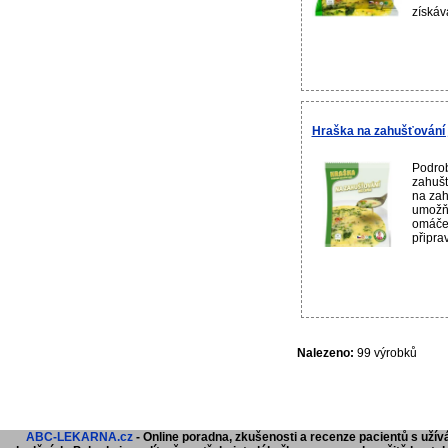
získáv
Hraška na zahušťování 
Podrob
zahuš
na zah
umožňu
omáček
připrav
Nalezeno:
99 výrobků
ABC-LEKARNA.cz
- Online poradna, zkušenosti a recenze pacientů s užívá