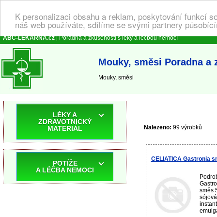
K personalizaci obsahu a reklam, poskytování funkcí s
náš web používáte, sdílíme se svými partnery působícím
ABC-LEKARNA.cz
| Poradna a zkušenosti s léky a léčbou nemocí
Mouky, směsi Poradna a z
Mouky, směsi
LÉKY A
ZDRAVOTNICKÝ
Nalezeno:
99 výrobků
MATERIÁL
CELIATICA Gastronia 
POTÍŽE
A LÉČBA NEMOCI
Podro
Gastro
směs 5
sójová
instan
emulgát