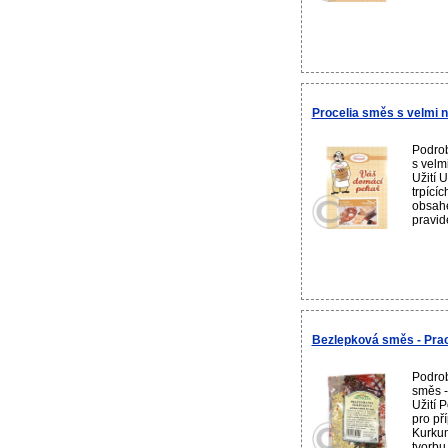
Procelia směs s velmi 
Podrob
s vel
Užití 
trpícíc
obsahe
pravid
Bezlepková směs - Pra
Podrob
směs 
Užití 
pro př
Kurkum
tvorbu 