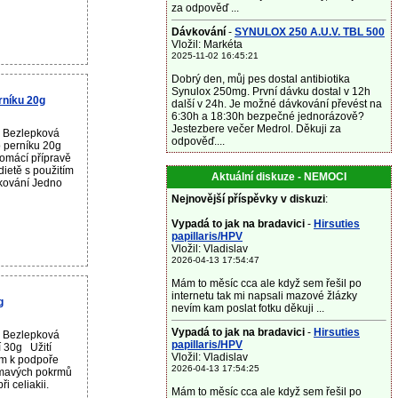
za odpověď ...
Dávkování
-
SYNULOX 250 A.U.V. TBL 500
Vložil: Markéta
2025-11-02 16:45:21
Dobrý den, můj pes dostal antibiotika
Synulox 250mg. První dávku dostal v 12h
rníku 20g
další v 24h. Je možné dávkování převést na
6:30h a 18:30h bezpečné jednorázově?
Jestezbere večer Medrol. Děkuji za
u Bezlepková
odpověď....
o perníku 20g
domácí přípravě
dietě s použitím
Aktuální diskuze - NEMOCI
kování Jedno
Nejnovější příspěvky v diskuzi
:
Vypadá to jak na bradavici
-
Hirsuties
papillaris/HPV
Vložil: Vladislav
2026-04-13 17:54:47
Mám to měsíc cca ale když sem řešil po
internetu tak mi napsali mazové žlázky
g
nevím kam poslat fotku děkuji ...
Vypadá to jak na bradavici
-
Hirsuties
u Bezlepková
papillaris/HPV
 30g Užití
Vložil: Vladislav
um k podpoře
2026-04-13 17:54:25
ýmavých pokrmů
i celiakii.
Mám to měsíc cca ale když sem řešil po
.