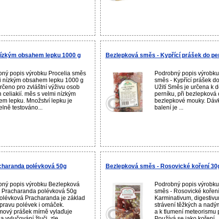
nízkým obsahem lepku 1000 g
Bezlepková směs - Kypřící prášek do pe
ný popis výrobku Procelia směs
Podrobný popis výrobk
mi nízkým obsahem lepku 1000 g
směs - Kypřící prášek d
Určeno pro zvláštní výživu osob
Užití Směs je určena k 
h celiakií. měs s velmi nízkým
perníku, při bezlepková 
m lepku. Množství lepku je
bezlepkové mouky. Dáv
elně testováno...
balení je ...
charanda polévková 50g
Bezlepková směs - Rosovické koření 30
ný popis výrobku Bezlepková
Podrobný popis výrobk
- Pracharanda polévková 50g
směs - Rosovické koření
Polévková Pracharanda je základ
Karminativum, digestiv
ípravu polévek i omáček.
strávení těžkých a nad
ový prášek mírně vylaďuje
a k tlumení meteorismu př
a vylučování žluči, zle...
Používá se jako koření ..