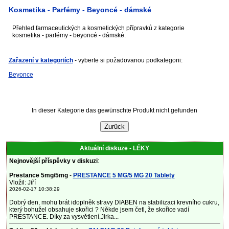
Kosmetika - Parfémy - Beyoncé - dámské
Přehled farmaceutických a kosmetických přípravků z kategorie
kosmetika - parfémy - beyoncé - dámské.
Zařazení v kategoriích
- vyberte si požadovanou podkategorii:
Beyonce
In dieser Kategorie das gewünschte Produkt nicht gefunden
Aktuální diskuze - LÉKY
Nejnovější příspěvky v diskuzi
:
Prestance 5mg/5mg
-
PRESTANCE 5 MG/5 MG 20 Tablety
Vložil: Jiří
2026-02-17 10:38:29
Dobrý den, mohu brát idoplněk stravy DIABEN na stabilizaci krevního cukru,
který bohužel obsahuje skořici ? Někde jsem četl, že skořice vadí
PRESTANCE. Díky za vysvětlení.Jirka...