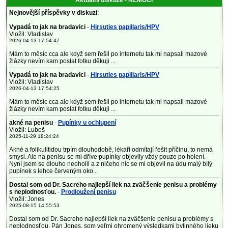
Aktuální diskuze - NEMOCI
Nejnovější příspěvky v diskuzi
:
Vypadá to jak na bradavici
-
Hirsuties papillaris/HPV
Vložil: Vladislav
2026-04-13 17:54:47
Mám to měsíc cca ale když sem řešil po internetu tak mi napsali mazové
žlázky nevím kam poslat fotku děkuji ...
Vypadá to jak na bradavici
-
Hirsuties papillaris/HPV
Vložil: Vladislav
2026-04-13 17:54:25
Mám to měsíc cca ale když sem řešil po internetu tak mi napsali mazové
žlázky nevím kam poslat fotku děkuji ...
akné na penisu
-
Pupínky u ochlupení
Vložil: Luboš
2025-11-29 18:24:24
Akné a folikulitidou trpím dlouhodobě, lékaři odmítají řešit příčinu, to nemá
smysl. Ale na penisu se mi dříve pupínky objevily vždy pouze po holení.
Nyní jsem se dlouho neoholil a z ničeho nic se mi objevil na údu malý bílý
pupínek s lehce červeným oko...
Dostal som od Dr. Sacreho najlepší liek na zväčšenie penisu a problémy
s neplodnosťou.
-
Prodloužení penisu
Vložil: Jones
2025-08-15 14:55:53
Dostal som od Dr. Sacreho najlepší liek na zväčšenie penisu a problémy s
neplodnosťou. Pán Jones, som veľmi ohromený výsledkami bylinného lieku