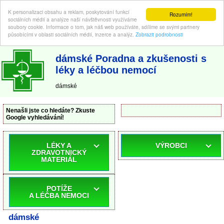
K personalizaci obsahu a reklam, poskytování funkcí
Rozumím!
sociálních médií a analýze naší návštěvnosti využíváme
soubory cookie. Informace o tom, jak náš web používáte, sdílíme se svými partnery
působícími v oblasti sociálních médií, inzerce a analýz.
Zobrazit podrobnosti
ABC-LEKARNA.cz
| Poradna a zkušenosti s léky a léčbou nemocí
dámské Poradna a zkušenosti s
léky a léčbou nemocí
dámské
Nenašli jste co hledáte? Zkuste
Google vyhledávání!
LÉKY A
VÝROBCI
ZDRAVOTNICKÝ
MATERIÁL
POTÍŽE
A LÉČBA NEMOCI
dámské