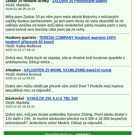
Zaldiar 20 neblahe ucinky
-
ZALDIAR 20 Potahované tablety
Vložil: Markéta
2026-01-08 05:23:22
Měla jsem Zaldiar 20 po něm jsem mela akorát těstoviny s míchaných
vajíčky šunkou parmezanem, po tem jsem vlezla do vany okamžitě se mi
udělala vyrážka od kolen dolů která neskutečně pálila musela jsem z vany
vylest bolesti sem brečela cítila jsem jak mi nohy...
Houbove quarteto
-
TEREZIA COMPANY Houbové quarteto 100%
houbový přípravek 60 kapslí
Vložil: Katka Mašková
2025-11-24 17:28:12
Dobrý den, Ráda bych se zeptala, zda je vhodné brát houbove quarteto s
antidepresivy. Děkuji velice ...
Afluditen
-
AFLUDITEN 25 MG/ML 5X1ML/25MG Injekční roztok
Vložil: Andrea Krulová
2025-11-12 12:05:01
Dobrý den můžu vědět jak přesně vám zničil život ? Protože mojí mamce
taky,děkuji moc za odpověď ...
Dávkování
-
SYNULOX 250 A.U.V. TBL 500
Vložil: Markéta
2025-11-02 16:45:21
Dobrý den, můj pes dostal antibiotika Synulox 250mg. První dávku dostal v
12h další v 24h. Je možné dávkování převést na 6:30h a 18:30h bezpečné
jednorázově? Jestezbere večer Medrol. Děkuji za odpověď....