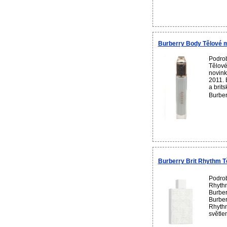
Burberry Body Tělové 
Podrob
Tělové
novink
2011. 
a brit
Burber
Burberry Brit Rhythm T
Podrob
Rhyth
Burber
Burber
Rhythm
světle