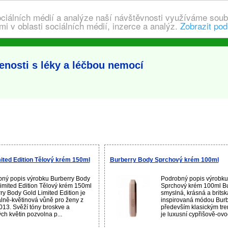
ociálních médií a analýze naší návštěvnosti využíváme soub
i v oblasti sociálních médií, inzerce a analýz.
Zobrazit pod
nosti s léky a léčbou nemocí
ited Edition Tělový krém 150ml
Burberry Body Sprchový krém 100ml
ný popis výrobku Burberry Body
Podrobný popis výrobku
imited Edition Tělový krém 150ml
Sprchový krém 100ml Bu
ry Body Gold Limited Edition je
smyslná, krásná a brits
álně-květinová vůně pro ženy z
inspirovaná módou Burb
013. Svěží tóny broskve a
především klasickým tr
ých květin pozvolna p...
je luxusní cypřišově-ovoc