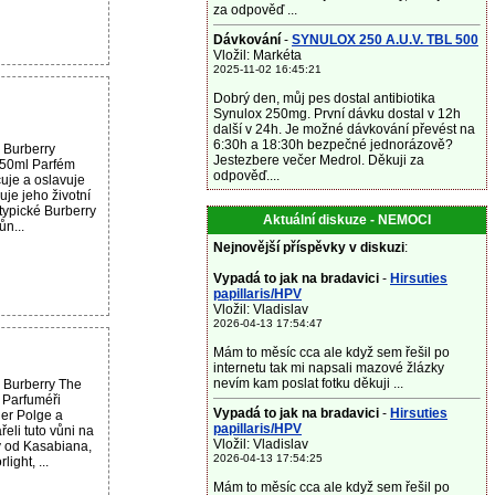
za odpověď ...
Dávkování
-
SYNULOX 250 A.U.V. TBL 500
Vložil: Markéta
2025-11-02 16:45:21
Dobrý den, můj pes dostal antibiotika
Synulox 250mg. První dávku dostal v 12h
další v 24h. Je možné dávkování převést na
6:30h a 18:30h bezpečné jednorázově?
 Burberry
Jestezbere večer Medrol. Děkuji za
50ml Parfém
odpověď....
uje a oslavuje
je jeho životní
 typické Burberry
Aktuální diskuze - NEMOCI
ůn...
Nejnovější příspěvky v diskuzi
:
Vypadá to jak na bradavici
-
Hirsuties
papillaris/HPV
Vložil: Vladislav
2026-04-13 17:54:47
Mám to měsíc cca ale když sem řešil po
internetu tak mi napsali mazové žlázky
nevím kam poslat fotku děkuji ...
 Burberry The
 Parfuméři
Vypadá to jak na bradavici
-
Hirsuties
er Polge a
papillaris/HPV
eli tuto vůni na
Vložil: Vladislav
y od Kasabiana,
2026-04-13 17:54:25
ight, ...
Mám to měsíc cca ale když sem řešil po