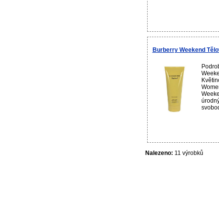
Burberry Weekend Tělo
Podrob
Weeke
Květin
Women 
Weeken
úrodn
svobo
Nalezeno:
11 výrobků