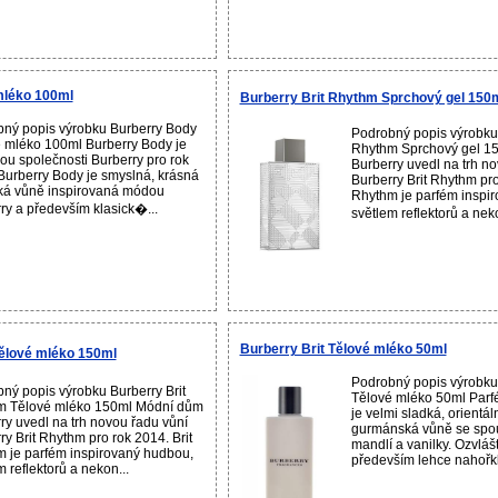
mléko 100ml
Burberry Brit Rhythm Sprchový gel 150
ný popis výrobku Burberry Body
Podrobný popis výrobku 
 mléko 100ml Burberry Body je
Rhythm Sprchový gel 1
ou společnosti Burberry pro rok
Burberry uvedl na trh n
Burberry Body je smyslná, krásná
Burberry Brit Rhythm pro
ská vůně inspirovaná módou
Rhythm je parfém inspi
ry a především klasick�...
světlem reflektorů a nek
Burberry Brit Tělové mléko 50ml
ělové mléko 150ml
Podrobný popis výrobku 
ný popis výrobku Burberry Brit
Tělové mléko 50ml Parfé
m Tělové mléko 150ml Módní dům
je velmi sladká, orientáln
ry uvedl na trh novou řadu vůní
gurmánská vůně se spo
ry Brit Rhythm pro rok 2014. Brit
mandlí a vanilky. Ozvlášt
 je parfém inspirovaný hudbou,
především lehce nahořkl
m reflektorů a nekon...