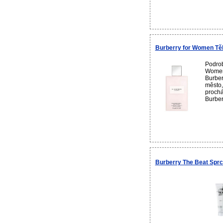
Burberry for Women Tě
Podrob
Women
Burber
město, 
prochá
Burber
Burberry The Beat Sprc