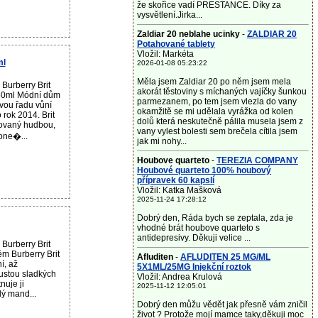
že skořice vadí PRESTANCE. Díky za
vysvětlení.Jirka...
Zaldiar 20 neblahe ucinky
-
ZALDIAR 20
Potahované tablety
Vložil: Markéta
ml
2026-01-08 05:23:22
Měla jsem Zaldiar 20 po něm jsem mela
Burberry Brit
akorát těstoviny s míchaných vajíčky šunkou
50ml Módní dům
parmezanem, po tem jsem vlezla do vany
ovou řadu vůní
okamžitě se mi udělala vyrážka od kolen
 rok 2014. Brit
dolů která neskutečně pálila musela jsem z
rovaný hudbou,
vany vylest bolesti sem brečela cítila jsem
one�...
jak mi nohy...
Houbove quarteto
-
TEREZIA COMPANY
Houbové quarteto 100% houbový
přípravek 60 kapslí
Vložil: Katka Mašková
2025-11-24 17:28:12
Dobrý den, Ráda bych se zeptala, zda je
vhodné brát houbove quarteto s
antidepresivy. Děkuji velice ...
Burberry Brit
m Burberry Brit
Afluditen
-
AFLUDITEN 25 MG/ML
í, až
5X1ML/25MG Injekční roztok
ustou sladkých
Vložil: Andrea Krulová
nuje ji
2025-11-12 12:05:01
ý mand...
Dobrý den můžu vědět jak přesně vám zničil
život ? Protože mojí mamce taky,děkuji moc