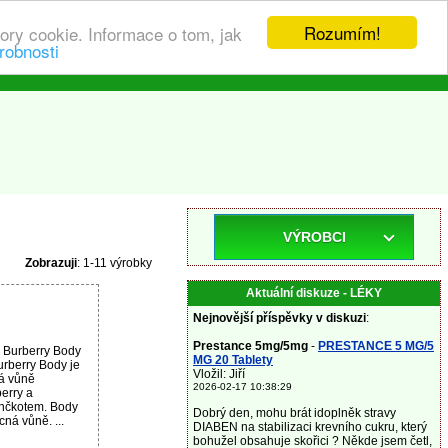
Rozumím!
ory cookie. Informace o tom, jak
robnosti
VÝROBCI
Zobrazuji
: 1-11 výrobky
Aktuální diskuze - LÉKY
Nejnovější příspěvky v diskuzi
:
Prestance 5mg/5mg
-
PRESTANCE 5 MG/5
 Burberry Body
MG 20 Tablety
rberry Body je
Vložil: Jiří
ká vůně
2026-02-17 10:38:29
erry a
enčkotem. Body
Dobrý den, mohu brát idoplněk stravy
ná vůně. ...
DIABEN na stabilizaci krevního cukru, který
bohužel obsahuje skořici ? Někde jsem četl,