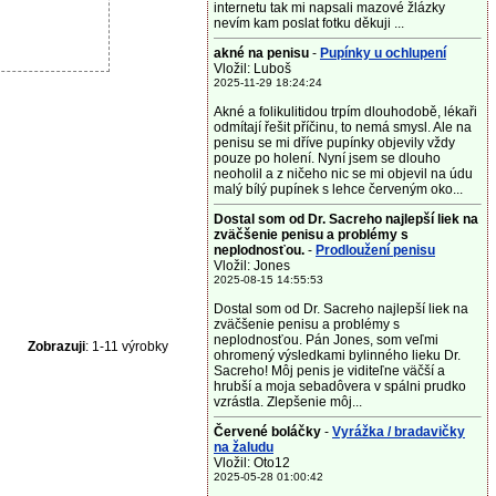
internetu tak mi napsali mazové žlázky
nevím kam poslat fotku děkuji ...
akné na penisu
-
Pupínky u ochlupení
Vložil: Luboš
2025-11-29 18:24:24
Akné a folikulitidou trpím dlouhodobě, lékaři
odmítají řešit příčinu, to nemá smysl. Ale na
penisu se mi dříve pupínky objevily vždy
pouze po holení. Nyní jsem se dlouho
neoholil a z ničeho nic se mi objevil na údu
malý bílý pupínek s lehce červeným oko...
Dostal som od Dr. Sacreho najlepší liek na
zväčšenie penisu a problémy s
neplodnosťou.
-
Prodloužení penisu
Vložil: Jones
2025-08-15 14:55:53
Dostal som od Dr. Sacreho najlepší liek na
zväčšenie penisu a problémy s
neplodnosťou. Pán Jones, som veľmi
Zobrazuji
: 1-11 výrobky
ohromený výsledkami bylinného lieku Dr.
Sacreho! Môj penis je viditeľne väčší a
hrubší a moja sebadôvera v spálni prudko
vzrástla. Zlepšenie môj...
Červené boláčky
-
Vyrážka / bradavičky
na žaludu
Vložil: Oto12
2025-05-28 01:00:42