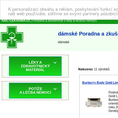
K personalizaci obsahu a reklam, poskytování funkcí s
náš web používáte, sdílíme se svými partnery působícím
ABC-LEKARNA.cz
| Poradna a zkušenosti s léky a léčbou nemocí
dámské Poradna a zkuše
dámské
LÉKY A
ZDRAVOTNICKÝ
Nalezeno:
11 výrobků
MATERIÁL
Burberry Body Gold Lim
POTÍŽE
A LÉČBA NEMOCI
Podrob
Gold L
Burber
orient
roku 2
čerstv