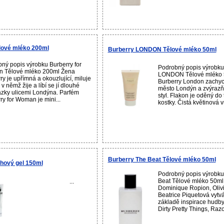
lové mléko 200ml
Burberry LONDON Tělové mléko 50ml
ný popis výrobku Burberry for
Podrobný popis výrobku
 Tělové mléko 200ml Žena
LONDON Tělové mléko 
ry je upřímná a okouzlující, miluje
Burberry London zachyc
v němž žije a líbí se jí dlouhé
město Londýn a zvýrazňu
zky ulicemi Londýna. Parfém
styl. Flakon je oděný do
ry for Woman je mini...
kostky. Čistá květinová v
Burberry The Beat Tělové mléko 50ml
hový gel 150ml
Podrobný popis výrobku
Beat Tělové mléko 50ml
...
Dominique Ropion, Olivi
Beatrice Piquetová vytvář
základě inspirace hudb
Dirty Pretty Things, Razorl