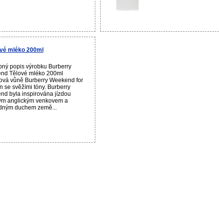
vé mléko 200ml
ný popis výrobku Burberry
nd Tělové mléko 200ml
ová vůně Burberry Weekend for
se svěžími tóny. Burberry
d byla inspirována jízdou
ým anglickým venkovem a
dným duchem země...