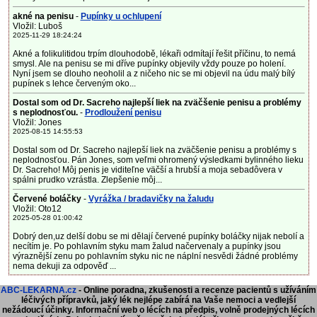
akné na penisu
-
Pupínky u ochlupení
Vložil: Luboš
2025-11-29 18:24:24
Akné a folikulitidou trpím dlouhodobě, lékaři odmítají řešit příčinu, to nemá
smysl. Ale na penisu se mi dříve pupínky objevily vždy pouze po holení.
Nyní jsem se dlouho neoholil a z ničeho nic se mi objevil na údu malý bílý
pupínek s lehce červeným oko...
Dostal som od Dr. Sacreho najlepší liek na zväčšenie penisu a problémy
s neplodnosťou.
-
Prodloužení penisu
Vložil: Jones
2025-08-15 14:55:53
Dostal som od Dr. Sacreho najlepší liek na zväčšenie penisu a problémy s
neplodnosťou. Pán Jones, som veľmi ohromený výsledkami bylinného lieku
Dr. Sacreho! Môj penis je viditeľne väčší a hrubší a moja sebadôvera v
spálni prudko vzrástla. Zlepšenie môj...
Červené boláčky
-
Vyrážka / bradavičky na žaludu
Vložil: Oto12
2025-05-28 01:00:42
Dobrý den,uz delší dobu se mi dělají červené pupínky boláčky nijak nebolí a
necítím je. Po pohlavním styku mam žalud načervenaly a pupínky jsou
výraznější zenu po pohlavním styku nic ne náplní nesvědi žádné problémy
nema dekuji za odpověď ...
ABC-LEKARNA.cz
- Online poradna, zkušenosti a recenze pacientů s užíváním
léčivých přípravků, jaký lék nejlépe zabírá na Vaše nemoci a vedlejší
nežádoucí účinky. Informační web o lécích na předpis, volně prodejných lécích