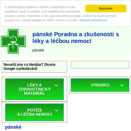
K personalizaci obsahu a reklam, poskytování funkcí
Rozumím!
sociálních médií a analýze naší návštěvnosti využíváme
soubory cookie. Informace o tom, jak náš web používáte, sdílíme se svými partnery
působícími v oblasti sociálních médií, inzerce a analýz.
Zobrazit podrobnosti
ABC-LEKARNA.cz
| Poradna a zkušenosti s léky a léčbou nemocí
pánské Poradna a zkušenosti s
léky a léčbou nemocí
pánské
Nenašli jste co hledáte? Zkuste
Google vyhledávání!
LÉKY A
VÝROBCI
ZDRAVOTNICKÝ
MATERIÁL
POTÍŽE
A LÉČBA NEMOCI
pánské