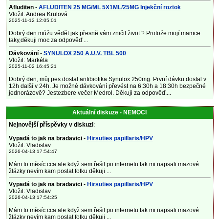
Afluditen
-
AFLUDITEN 25 MG/ML 5X1ML/25MG Injekční roztok
Vložil: Andrea Krulová
2025-11-12 12:05:01
Dobrý den můžu vědět jak přesně vám zničil život ? Protože mojí mamce
taky,děkuji moc za odpověď ...
Dávkování
-
SYNULOX 250 A.U.V. TBL 500
Vložil: Markéta
2025-11-02 16:45:21
Dobrý den, můj pes dostal antibiotika Synulox 250mg. První dávku dostal v
12h další v 24h. Je možné dávkování převést na 6:30h a 18:30h bezpečné
jednorázově? Jestezbere večer Medrol. Děkuji za odpověď....
Aktuální diskuze - NEMOCI
Nejnovější příspěvky v diskuzi
:
Vypadá to jak na bradavici
-
Hirsuties papillaris/HPV
Vložil: Vladislav
2026-04-13 17:54:47
Mám to měsíc cca ale když sem řešil po internetu tak mi napsali mazové
žlázky nevím kam poslat fotku děkuji ...
Vypadá to jak na bradavici
-
Hirsuties papillaris/HPV
Vložil: Vladislav
2026-04-13 17:54:25
Mám to měsíc cca ale když sem řešil po internetu tak mi napsali mazové
žlázky nevím kam poslat fotku děkuji ...