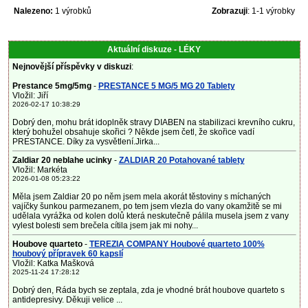
Nalezeno:
1 výrobků
Zobrazuji
: 1-1 výrobky
Aktuální diskuze - LÉKY
Nejnovější příspěvky v diskuzi
:
Prestance 5mg/5mg
-
PRESTANCE 5 MG/5 MG 20 Tablety
Vložil: Jiří
2026-02-17 10:38:29
Dobrý den, mohu brát idoplněk stravy DIABEN na stabilizaci krevního cukru,
který bohužel obsahuje skořici ? Někde jsem četl, že skořice vadí
PRESTANCE. Díky za vysvětlení.Jirka...
Zaldiar 20 neblahe ucinky
-
ZALDIAR 20 Potahované tablety
Vložil: Markéta
2026-01-08 05:23:22
Měla jsem Zaldiar 20 po něm jsem mela akorát těstoviny s míchaných
vajíčky šunkou parmezanem, po tem jsem vlezla do vany okamžitě se mi
udělala vyrážka od kolen dolů která neskutečně pálila musela jsem z vany
vylest bolesti sem brečela cítila jsem jak mi nohy...
Houbove quarteto
-
TEREZIA COMPANY Houbové quarteto 100%
houbový přípravek 60 kapslí
Vložil: Katka Mašková
2025-11-24 17:28:12
Dobrý den, Ráda bych se zeptala, zda je vhodné brát houbove quarteto s
antidepresivy. Děkuji velice ...