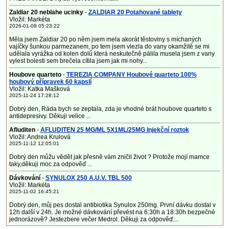
Zaldiar 20 neblahe ucinky
-
ZALDIAR 20 Potahované tablety
Vložil: Markéta
2026-01-08 05:23:22
Měla jsem Zaldiar 20 po něm jsem mela akorát těstoviny s míchaných
vajíčky šunkou parmezanem, po tem jsem vlezla do vany okamžitě se mi
udělala vyrážka od kolen dolů která neskutečně pálila musela jsem z vany
vylest bolesti sem brečela cítila jsem jak mi nohy...
Houbove quarteto
-
TEREZIA COMPANY Houbové quarteto 100%
houbový přípravek 60 kapslí
Vložil: Katka Mašková
2025-11-24 17:28:12
Dobrý den, Ráda bych se zeptala, zda je vhodné brát houbove quarteto s
antidepresivy. Děkuji velice ...
Afluditen
-
AFLUDITEN 25 MG/ML 5X1ML/25MG Injekční roztok
Vložil: Andrea Krulová
2025-11-12 12:05:01
Dobrý den můžu vědět jak přesně vám zničil život ? Protože mojí mamce
taky,děkuji moc za odpověď ...
Dávkování
-
SYNULOX 250 A.U.V. TBL 500
Vložil: Markéta
2025-11-02 16:45:21
Dobrý den, můj pes dostal antibiotika Synulox 250mg. První dávku dostal v
12h další v 24h. Je možné dávkování převést na 6:30h a 18:30h bezpečné
jednorázově? Jestezbere večer Medrol. Děkuji za odpověď....