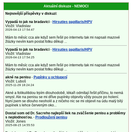
Aktuální diskuze - NEMOCI
Nejnovější příspěvky v diskuzi
:
Vypadá to jak na bradavici
-
Hirsuties papillaris/HPV
Vložil: Vladislav
2026-04-13 17:54:47
Mám to měsíc cca ale když sem řešil po internetu tak mi napsali mazové
žlázky nevím kam poslat fotku děkuji ...
Vypadá to jak na bradavici
-
Hirsuties papillaris/HPV
Vložil: Vladislav
2026-04-13 17:54:25
Mám to měsíc cca ale když sem řešil po internetu tak mi napsali mazové
žlázky nevím kam poslat fotku děkuji ...
akné na penisu
-
Pupínky u ochlupení
Vložil: Luboš
2025-11-29 18:24:24
Akné a folikulitidou trpím dlouhodobě, lékaři odmítají řešit příčinu, to nemá
smysl. Ale na penisu se mi dříve pupínky objevily vždy pouze po holení.
Nyní jsem se dlouho neoholil a z ničeho nic se mi objevil na údu malý bílý
pupínek s lehce červeným oko...
Dostal som od Dr. Sacreho najlepší liek na zväčšenie penisu a problémy
s neplodnosťou.
-
Prodloužení penisu
Vložil: Jones
2025-08-15 14:55:53