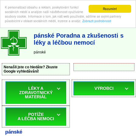
K personalizaci obsahu a reklam, poskytování funkcí
Rozumím!
sociálních médií a analýze naší návštěvnosti využíváme
soubory cookie. Informace o tom, jak náš web používáte, sdílíme se svými partnery
působícími v oblasti sociálních médií, inzerce a analýz.
Zobrazit podrobnosti
ABC-LEKARNA.cz
| Poradna a zkušenosti s léky a léčbou nemocí
pánské Poradna a zkušenosti s
léky a léčbou nemocí
pánské
Nenašli jste co hledáte? Zkuste
Google vyhledávání!
LÉKY A
VÝROBCI
ZDRAVOTNICKÝ
MATERIÁL
POTÍŽE
A LÉČBA NEMOCI
pánské