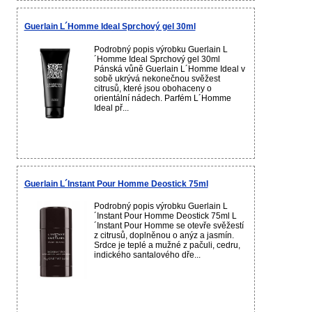
Guerlain L´Homme Ideal Sprchový gel 30ml
Podrobný popis výrobku Guerlain L
´Homme Ideal Sprchový gel 30ml
Pánská vůně Guerlain L´Homme Ideal v
sobě ukrývá nekonečnou svěžest
citrusů, které jsou obohaceny o
orientální nádech. Parfém L´Homme
Ideal př...
Guerlain L´Instant Pour Homme Deostick 75ml
Podrobný popis výrobku Guerlain L
´Instant Pour Homme Deostick 75ml L
´Instant Pour Homme se otevře svěžestí
z citrusů, doplněnou o anýz a jasmín.
Srdce je teplé a mužné z pačuli, cedru,
indického santalového dře...