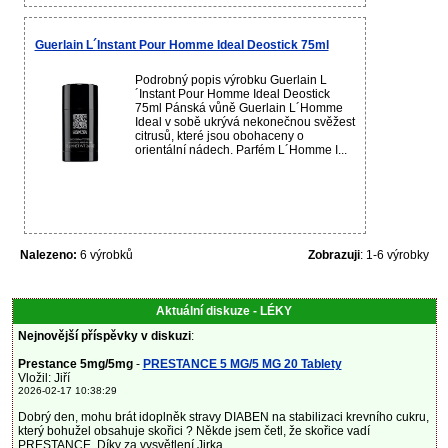
Guerlain L´Instant Pour Homme Ideal Deostick 75ml
Podrobný popis výrobku Guerlain L
´Instant Pour Homme Ideal Deostick
75ml Pánská vůně Guerlain L´Homme
Ideal v sobě ukrývá nekonečnou svěžest
citrusů, které jsou obohaceny o
orientální nádech. Parfém L´Homme I...
Nalezeno:
6 výrobků
Zobrazuji
: 1-6 výrobky
Aktuální diskuze - LÉKY
Nejnovější příspěvky v diskuzi
:
Prestance 5mg/5mg
-
PRESTANCE 5 MG/5 MG 20 Tablety
Vložil: Jiří
2026-02-17 10:38:29
Dobrý den, mohu brát idoplněk stravy DIABEN na stabilizaci krevního cukru,
který bohužel obsahuje skořici ? Někde jsem četl, že skořice vadí
PRESTANCE. Díky za vysvětlení.Jirka...