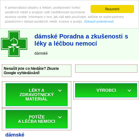
K personalizaci obsahu a reklam, poskytování funkcí
Rozumím!
sociálních médií a analýze naší návštěvnosti využíváme
soubory cookie. Informace o tom, jak náš web používáte, sdílíme se svými partnery
působícími v oblasti sociálních médií, inzerce a analýz.
Zobrazit podrobnosti
ABC-LEKARNA.cz
| Poradna a zkušenosti s léky a léčbou nemocí
dámské Poradna a zkušenosti s
léky a léčbou nemocí
dámské
Nenašli jste co hledáte? Zkuste
Google vyhledávání!
LÉKY A
VÝROBCI
ZDRAVOTNICKÝ
MATERIÁL
POTÍŽE
A LÉČBA NEMOCI
dámské