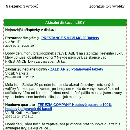
Nalezeno:
3 výrobků
Zobrazuji
: 1-3 výrobky
Aktuální diskuze - LÉKY
Nejnovější příspěvky v diskuzi
:
Prestance 5mg/5mg
-
PRESTANCE 5 MG/5 MG 20 Tablety
Vložil: Jiří
2026-02-17 10:38:29
Dobrý den, mohu brát idoplněk stravy DIABEN na stabilizaci krevního cukru,
který bohužel obsahuje skořici ? Někde jsem četl, že skořice vadí
PRESTANCE. Díky za vysvětlení.Jirka...
Zaldiar 20 neblahe ucinky
-
ZALDIAR 20 Potahované tablety
Vložil: Markéta
2026-01-08 05:23:22
Měla jsem Zaldiar 20 po něm jsem mela akorát těstoviny s míchaných
vajíčky šunkou parmezanem, po tem jsem vlezla do vany okamžitě se mi
udělala vyrážka od kolen dolů která neskutečně pálila musela jsem z vany
vylest bolesti sem brečela cítila jsem jak mi nohy...
Houbove quarteto
-
TEREZIA COMPANY Houbové quarteto 100%
houbový přípravek 60 kapslí
Vložil: Katka Mašková
2025-11-24 17:28:12
Dobrý den, Ráda bych se zeptala, zda je vhodné brát houbove quarteto s
antidepresivy. Děkuji velice ...