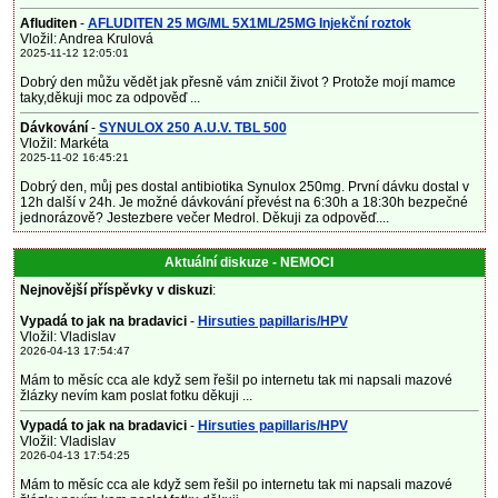
Afluditen
-
AFLUDITEN 25 MG/ML 5X1ML/25MG Injekční roztok
Vložil: Andrea Krulová
2025-11-12 12:05:01
Dobrý den můžu vědět jak přesně vám zničil život ? Protože mojí mamce
taky,děkuji moc za odpověď ...
Dávkování
-
SYNULOX 250 A.U.V. TBL 500
Vložil: Markéta
2025-11-02 16:45:21
Dobrý den, můj pes dostal antibiotika Synulox 250mg. První dávku dostal v
12h další v 24h. Je možné dávkování převést na 6:30h a 18:30h bezpečné
jednorázově? Jestezbere večer Medrol. Děkuji za odpověď....
Aktuální diskuze - NEMOCI
Nejnovější příspěvky v diskuzi
:
Vypadá to jak na bradavici
-
Hirsuties papillaris/HPV
Vložil: Vladislav
2026-04-13 17:54:47
Mám to měsíc cca ale když sem řešil po internetu tak mi napsali mazové
žlázky nevím kam poslat fotku děkuji ...
Vypadá to jak na bradavici
-
Hirsuties papillaris/HPV
Vložil: Vladislav
2026-04-13 17:54:25
Mám to měsíc cca ale když sem řešil po internetu tak mi napsali mazové