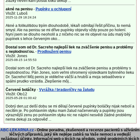
žlázky nevím kam poslat fotku děkuji ...
akné na penisu
-
Pupínky u ochlupení
Vložil: Luboš
2025-11-29 18:24:24
Akné a folikulitidou trpím dlouhodobě, lékaři odmítají řešit příčinu, to nemá
smysl. Ale na penisu se mi dříve pupínky objevily vždy pouze po holení.
Nyní jsem se dlouho neoholil a z ničeho nic se mi objevil na údu malý bílý
pupínek s lehce červeným oko...
Dostal som od Dr. Sacreho najlepší liek na zväčšenie penisu a problémy
s neplodnosťou.
-
Prodloužení penisu
Vložil: Jones
2025-08-15 14:55:53
Dostal som od Dr. Sacreho najlepší liek na zväčšenie penisu a problémy s
neplodnosťou. Pán Jones, som veľmi ohromený výsledkami bylinného lieku
Dr. Sacreho! Môj penis je viditeľne väčší a hrubší a moja sebadôvera v
spálni prudko vzrástla. Zlepšenie môj...
Červené boláčky
-
Vyrážka / bradavičky na žaludu
Vložil: Oto12
2025-05-28 01:00:42
Dobrý den,uz delší dobu se mi dělají červené pupínky boláčky nijak nebolí a
necítím je. Po pohlavním styku mam žalud načervenaly a pupínky jsou
výraznější zenu po pohlavním styku nic ne náplní nesvědi žádné problémy
nema dekuji za odpověď ...
ABC-LEKARNA.cz
- Online poradna, zkušenosti a recenze pacientů s užíváním
léčivých přípravků, jaký lék nejlépe zabírá na Vaše nemoci a vedlejší
nežádoucí účinky. Informační web o lécích na předpis, volně prodejných lécích