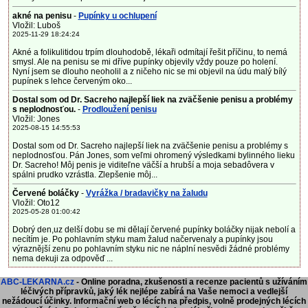
akné na penisu
-
Pupínky u ochlupení
Vložil: Luboš
2025-11-29 18:24:24
Akné a folikulitidou trpím dlouhodobě, lékaři odmítají řešit příčinu, to nemá
smysl. Ale na penisu se mi dříve pupínky objevily vždy pouze po holení.
Nyní jsem se dlouho neoholil a z ničeho nic se mi objevil na údu malý bílý
pupínek s lehce červeným oko...
Dostal som od Dr. Sacreho najlepší liek na zväčšenie penisu a problémy
s neplodnosťou.
-
Prodloužení penisu
Vložil: Jones
2025-08-15 14:55:53
Dostal som od Dr. Sacreho najlepší liek na zväčšenie penisu a problémy s
neplodnosťou. Pán Jones, som veľmi ohromený výsledkami bylinného lieku
Dr. Sacreho! Môj penis je viditeľne väčší a hrubší a moja sebadôvera v
spálni prudko vzrástla. Zlepšenie môj...
Červené boláčky
-
Vyrážka / bradavičky na žaludu
Vložil: Oto12
2025-05-28 01:00:42
Dobrý den,uz delší dobu se mi dělají červené pupínky boláčky nijak nebolí a
necítím je. Po pohlavním styku mam žalud načervenaly a pupínky jsou
výraznější zenu po pohlavním styku nic ne náplní nesvědi žádné problémy
nema dekuji za odpověď ...
ABC-LEKARNA.cz
- Online poradna, zkušenosti a recenze pacientů s užíváním
léčivých přípravků, jaký lék nejlépe zabírá na Vaše nemoci a vedlejší
nežádoucí účinky. Informační web o lécích na předpis, volně prodejných lécích