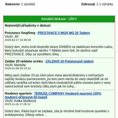
Nalezeno:
1 výrobků
Zobrazuji
: 1-1 výrobky
Aktuální diskuze - LÉKY
Nejnovější příspěvky v diskuzi
:
Prestance 5mg/5mg
-
PRESTANCE 5 MG/5 MG 20 Tablety
Vložil: Jiří
2026-02-17 10:38:29
Dobrý den, mohu brát idoplněk stravy DIABEN na stabilizaci krevního cukru,
který bohužel obsahuje skořici ? Někde jsem četl, že skořice vadí
PRESTANCE. Díky za vysvětlení.Jirka...
Zaldiar 20 neblahe ucinky
-
ZALDIAR 20 Potahované tablety
Vložil: Markéta
2026-01-08 05:23:22
Měla jsem Zaldiar 20 po něm jsem mela akorát těstoviny s míchaných
vajíčky šunkou parmezanem, po tem jsem vlezla do vany okamžitě se mi
udělala vyrážka od kolen dolů která neskutečně pálila musela jsem z vany
vylest bolesti sem brečela cítila jsem jak mi nohy...
Houbove quarteto
-
TEREZIA COMPANY Houbové quarteto 100%
houbový přípravek 60 kapslí
Vložil: Katka Mašková
2025-11-24 17:28:12
Dobrý den, Ráda bych se zeptala, zda je vhodné brát houbove quarteto s
antidepresivy. Děkuji velice ...