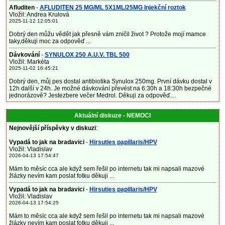
Afluditen
-
AFLUDITEN 25 MG/ML 5X1ML/25MG Injekční roztok
Vložil: Andrea Krulová
2025-11-12 12:05:01
Dobrý den můžu vědět jak přesně vám zničil život ? Protože mojí mamce
taky,děkuji moc za odpověď ...
Dávkování
-
SYNULOX 250 A.U.V. TBL 500
Vložil: Markéta
2025-11-02 16:45:21
Dobrý den, můj pes dostal antibiotika Synulox 250mg. První dávku dostal v
12h další v 24h. Je možné dávkování převést na 6:30h a 18:30h bezpečné
jednorázově? Jestezbere večer Medrol. Děkuji za odpověď....
Aktuální diskuze - NEMOCI
Nejnovější příspěvky v diskuzi
:
Vypadá to jak na bradavici
-
Hirsuties papillaris/HPV
Vložil: Vladislav
2026-04-13 17:54:47
Mám to měsíc cca ale když sem řešil po internetu tak mi napsali mazové
žlázky nevím kam poslat fotku děkuji ...
Vypadá to jak na bradavici
-
Hirsuties papillaris/HPV
Vložil: Vladislav
2026-04-13 17:54:25
Mám to měsíc cca ale když sem řešil po internetu tak mi napsali mazové
žlázky nevím kam poslat fotku děkuji ...