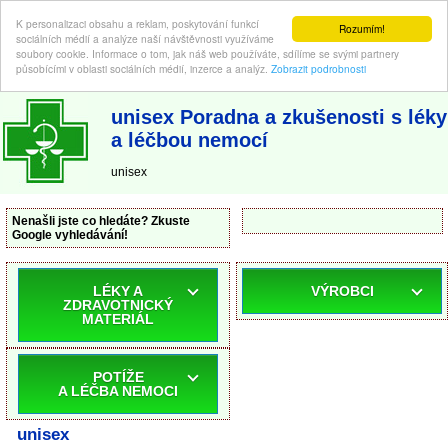
K personalizaci obsahu a reklam, poskytování funkcí
Rozumím!
sociálních médií a analýze naší návštěvnosti využíváme
soubory cookie. Informace o tom, jak náš web používáte, sdílíme se svými partnery
působícími v oblasti sociálních médií, inzerce a analýz.
Zobrazit podrobnosti
ABC-LEKARNA.cz
| Poradna a zkušenosti s léky a léčbou nemocí
unisex Poradna a zkušenosti s léky
a léčbou nemocí
unisex
Nenašli jste co hledáte? Zkuste
Google vyhledávání!
LÉKY A
VÝROBCI
ZDRAVOTNICKÝ
MATERIÁL
POTÍŽE
A LÉČBA NEMOCI
unisex