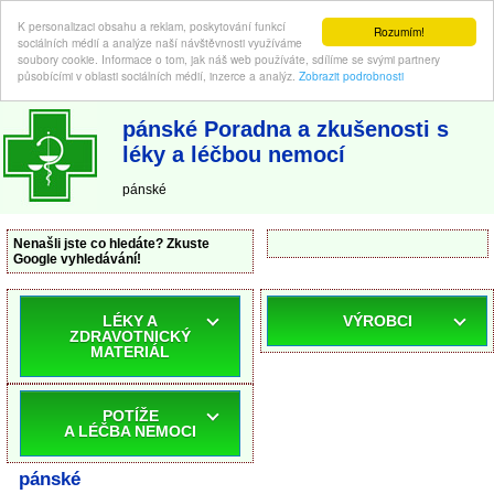
K personalizaci obsahu a reklam, poskytování funkcí
Rozumím!
sociálních médií a analýze naší návštěvnosti využíváme
soubory cookie. Informace o tom, jak náš web používáte, sdílíme se svými partnery
působícími v oblasti sociálních médií, inzerce a analýz.
Zobrazit podrobnosti
ABC-LEKARNA.cz
| Poradna a zkušenosti s léky a léčbou nemocí
pánské Poradna a zkušenosti s
léky a léčbou nemocí
pánské
Nenašli jste co hledáte? Zkuste
Google vyhledávání!
LÉKY A
VÝROBCI
ZDRAVOTNICKÝ
MATERIÁL
POTÍŽE
A LÉČBA NEMOCI
pánské