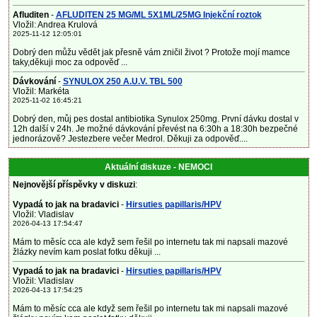
Afluditen
-
AFLUDITEN 25 MG/ML 5X1ML/25MG Injekční roztok
Vložil: Andrea Krulová
2025-11-12 12:05:01
Dobrý den můžu vědět jak přesně vám zničil život ? Protože mojí mamce
taky,děkuji moc za odpověď ...
Dávkování
-
SYNULOX 250 A.U.V. TBL 500
Vložil: Markéta
2025-11-02 16:45:21
Dobrý den, můj pes dostal antibiotika Synulox 250mg. První dávku dostal v
12h další v 24h. Je možné dávkování převést na 6:30h a 18:30h bezpečné
jednorázově? Jestezbere večer Medrol. Děkuji za odpověď....
Aktuální diskuze - NEMOCI
Nejnovější příspěvky v diskuzi
:
Vypadá to jak na bradavici
-
Hirsuties papillaris/HPV
Vložil: Vladislav
2026-04-13 17:54:47
Mám to měsíc cca ale když sem řešil po internetu tak mi napsali mazové
žlázky nevím kam poslat fotku děkuji ...
Vypadá to jak na bradavici
-
Hirsuties papillaris/HPV
Vložil: Vladislav
2026-04-13 17:54:25
Mám to měsíc cca ale když sem řešil po internetu tak mi napsali mazové