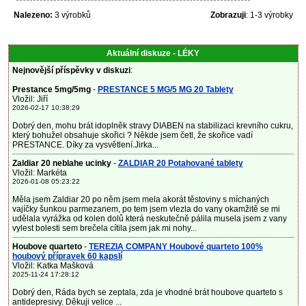
Nalezeno:
3 výrobků
Zobrazuji
: 1-3 výrobky
Aktuální diskuze - LÉKY
Nejnovější příspěvky v diskuzi
:
Prestance 5mg/5mg
-
PRESTANCE 5 MG/5 MG 20 Tablety
Vložil: Jiří
2026-02-17 10:38:29
Dobrý den, mohu brát idoplněk stravy DIABEN na stabilizaci krevního cukru,
který bohužel obsahuje skořici ? Někde jsem četl, že skořice vadí
PRESTANCE. Díky za vysvětlení.Jirka...
Zaldiar 20 neblahe ucinky
-
ZALDIAR 20 Potahované tablety
Vložil: Markéta
2026-01-08 05:23:22
Měla jsem Zaldiar 20 po něm jsem mela akorát těstoviny s míchaných
vajíčky šunkou parmezanem, po tem jsem vlezla do vany okamžitě se mi
udělala vyrážka od kolen dolů která neskutečně pálila musela jsem z vany
vylest bolesti sem brečela cítila jsem jak mi nohy...
Houbove quarteto
-
TEREZIA COMPANY Houbové quarteto 100%
houbový přípravek 60 kapslí
Vložil: Katka Mašková
2025-11-24 17:28:12
Dobrý den, Ráda bych se zeptala, zda je vhodné brát houbove quarteto s
antidepresivy. Děkuji velice ...