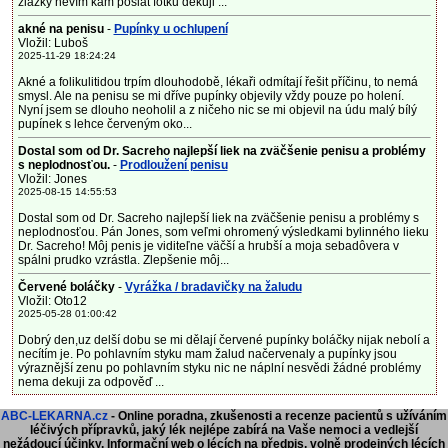
žlázky nevím kam poslat fotku děkuji ...
akné na penisu
-
Pupínky u ochlupení
Vložil: Luboš
2025-11-29 18:24:24
Akné a folikulitidou trpím dlouhodobě, lékaři odmítají řešit příčinu, to nemá
smysl. Ale na penisu se mi dříve pupínky objevily vždy pouze po holení.
Nyní jsem se dlouho neoholil a z ničeho nic se mi objevil na údu malý bílý
pupínek s lehce červeným oko...
Dostal som od Dr. Sacreho najlepší liek na zväčšenie penisu a problémy
s neplodnosťou.
-
Prodloužení penisu
Vložil: Jones
2025-08-15 14:55:53
Dostal som od Dr. Sacreho najlepší liek na zväčšenie penisu a problémy s
neplodnosťou. Pán Jones, som veľmi ohromený výsledkami bylinného lieku
Dr. Sacreho! Môj penis je viditeľne väčší a hrubší a moja sebadôvera v
spálni prudko vzrástla. Zlepšenie môj...
Červené boláčky
-
Vyrážka / bradavičky na žaludu
Vložil: Oto12
2025-05-28 01:00:42
Dobrý den,uz delší dobu se mi dělají červené pupínky boláčky nijak nebolí a
necítím je. Po pohlavním styku mam žalud načervenaly a pupínky jsou
výraznější zenu po pohlavním styku nic ne náplní nesvědi žádné problémy
nema dekuji za odpověď ...
ABC-LEKARNA.cz
- Online poradna, zkušenosti a recenze pacientů s užíváním
léčivých přípravků, jaký lék nejlépe zabírá na Vaše nemoci a vedlejší
nežádoucí účinky. Informační web o lécích na předpis, volně prodejných lécích