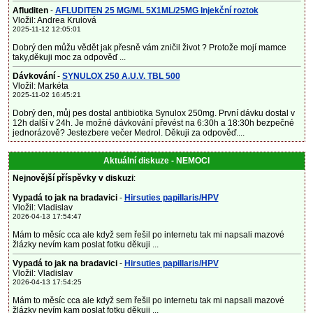
Afluditen
-
AFLUDITEN 25 MG/ML 5X1ML/25MG Injekční roztok
Vložil: Andrea Krulová
2025-11-12 12:05:01
Dobrý den můžu vědět jak přesně vám zničil život ? Protože mojí mamce
taky,děkuji moc za odpověď ...
Dávkování
-
SYNULOX 250 A.U.V. TBL 500
Vložil: Markéta
2025-11-02 16:45:21
Dobrý den, můj pes dostal antibiotika Synulox 250mg. První dávku dostal v
12h další v 24h. Je možné dávkování převést na 6:30h a 18:30h bezpečné
jednorázově? Jestezbere večer Medrol. Děkuji za odpověď....
Aktuální diskuze - NEMOCI
Nejnovější příspěvky v diskuzi
:
Vypadá to jak na bradavici
-
Hirsuties papillaris/HPV
Vložil: Vladislav
2026-04-13 17:54:47
Mám to měsíc cca ale když sem řešil po internetu tak mi napsali mazové
žlázky nevím kam poslat fotku děkuji ...
Vypadá to jak na bradavici
-
Hirsuties papillaris/HPV
Vložil: Vladislav
2026-04-13 17:54:25
Mám to měsíc cca ale když sem řešil po internetu tak mi napsali mazové
žlázky nevím kam poslat fotku děkuji ...