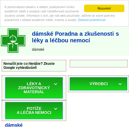
K personalizaci obsahu a reklam, poskytování funkcí
Rozumím!
sociálních médií a analýze naší návštěvnosti využíváme
soubory cookie. Informace o tom, jak náš web používáte, sdílíme se svými partnery
působícími v oblasti sociálních médií, inzerce a analýz.
Zobrazit podrobnosti
ABC-LEKARNA.cz
| Poradna a zkušenosti s léky a léčbou nemocí
dámské Poradna a zkušenosti s
léky a léčbou nemocí
dámské
Nenašli jste co hledáte? Zkuste
Google vyhledávání!
LÉKY A
VÝROBCI
ZDRAVOTNICKÝ
MATERIÁL
POTÍŽE
A LÉČBA NEMOCI
dámské