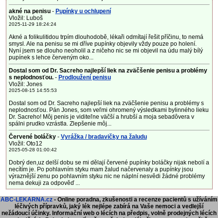
akné na penisu
-
Pupínky u ochlupení
Vložil: Luboš
2025-11-29 18:24:24
Akné a folikulitidou trpím dlouhodobě, lékaři odmítají řešit příčinu, to nemá
smysl. Ale na penisu se mi dříve pupínky objevily vždy pouze po holení.
Nyní jsem se dlouho neoholil a z ničeho nic se mi objevil na údu malý bílý
pupínek s lehce červeným oko...
Dostal som od Dr. Sacreho najlepší liek na zväčšenie penisu a problémy
s neplodnosťou.
-
Prodloužení penisu
Vložil: Jones
2025-08-15 14:55:53
Dostal som od Dr. Sacreho najlepší liek na zväčšenie penisu a problémy s
neplodnosťou. Pán Jones, som veľmi ohromený výsledkami bylinného lieku
Dr. Sacreho! Môj penis je viditeľne väčší a hrubší a moja sebadôvera v
spálni prudko vzrástla. Zlepšenie môj...
Červené boláčky
-
Vyrážka / bradavičky na žaludu
Vložil: Oto12
2025-05-28 01:00:42
Dobrý den,uz delší dobu se mi dělají červené pupínky boláčky nijak nebolí a
necítím je. Po pohlavním styku mam žalud načervenaly a pupínky jsou
výraznější zenu po pohlavním styku nic ne náplní nesvědi žádné problémy
nema dekuji za odpověď ...
ABC-LEKARNA.cz
- Online poradna, zkušenosti a recenze pacientů s užíváním
léčivých přípravků, jaký lék nejlépe zabírá na Vaše nemoci a vedlejší
nežádoucí účinky. Informační web o lécích na předpis, volně prodejných lécích