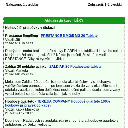
Nalezeno:
1 výrobků
Zobrazuji
: 1-1 výrobky
Aktuální diskuze - LÉKY
Nejnovější příspěvky v diskuzi
:
Prestance 5mg/5mg
-
PRESTANCE 5 MG/5 MG 20 Tablety
Vložil: Jiří
2026-02-17 10:38:29
Dobrý den, mohu brát idoplněk stravy DIABEN na stabilizaci krevního cukru,
který bohužel obsahuje skořici ? Někde jsem četl, že skořice vadí
PRESTANCE. Díky za vysvětlení.Jirka...
Zaldiar 20 neblahe ucinky
-
ZALDIAR 20 Potahované tablety
Vložil: Markéta
2026-01-08 05:23:22
Měla jsem Zaldiar 20 po něm jsem mela akorát těstoviny s míchaných
vajíčky šunkou parmezanem, po tem jsem vlezla do vany okamžitě se mi
udělala vyrážka od kolen dolů která neskutečně pálila musela jsem z vany
vylest bolesti sem brečela cítila jsem jak mi nohy...
Houbove quarteto
-
TEREZIA COMPANY Houbové quarteto 100%
houbový přípravek 60 kapslí
Vložil: Katka Mašková
2025-11-24 17:28:12
Dobrý den, Ráda bych se zeptala, zda je vhodné brát houbove quarteto s
antidepresivy. Děkuji velice ...