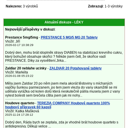
Nalezeno:
3 výrobků
Zobrazuji
: 1-3 výrobky
Aktuální diskuze - LÉKY
Nejnovější příspěvky v diskuzi
:
Prestance 5mg/5mg
-
PRESTANCE 5 MG/5 MG 20 Tablety
Vložil: Jiří
2026-02-17 10:38:29
Dobrý den, mohu brát idoplněk stravy DIABEN na stabilizaci krevního cukru,
který bohužel obsahuje skořici ? Někde jsem četl, že skořice vadí
PRESTANCE. Díky za vysvětlení.Jirka...
Zaldiar 20 neblahe ucinky
-
ZALDIAR 20 Potahované tablety
Vložil: Markéta
2026-01-08 05:23:22
Měla jsem Zaldiar 20 po něm jsem mela akorát těstoviny s míchaných
vajíčky šunkou parmezanem, po tem jsem vlezla do vany okamžitě se mi
udělala vyrážka od kolen dolů která neskutečně pálila musela jsem z vany
vylest bolesti sem brečela cítila jsem jak mi nohy...
Houbove quarteto
-
TEREZIA COMPANY Houbové quarteto 100%
houbový přípravek 60 kapslí
Vložil: Katka Mašková
2025-11-24 17:28:12
Dobrý den, Ráda bych se zeptala, zda je vhodné brát houbove quarteto s
antidepresivy. Děkuji velice ...