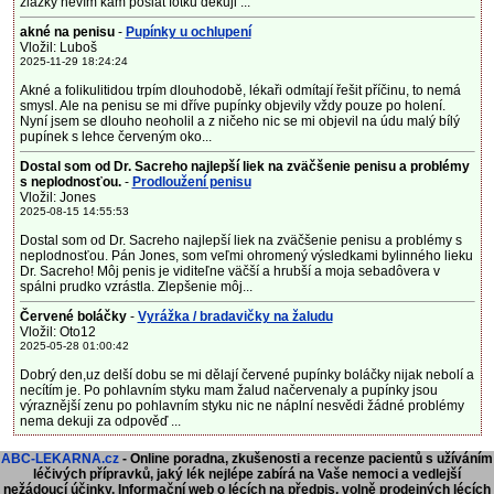
žlázky nevím kam poslat fotku děkuji ...
akné na penisu
-
Pupínky u ochlupení
Vložil: Luboš
2025-11-29 18:24:24
Akné a folikulitidou trpím dlouhodobě, lékaři odmítají řešit příčinu, to nemá
smysl. Ale na penisu se mi dříve pupínky objevily vždy pouze po holení.
Nyní jsem se dlouho neoholil a z ničeho nic se mi objevil na údu malý bílý
pupínek s lehce červeným oko...
Dostal som od Dr. Sacreho najlepší liek na zväčšenie penisu a problémy
s neplodnosťou.
-
Prodloužení penisu
Vložil: Jones
2025-08-15 14:55:53
Dostal som od Dr. Sacreho najlepší liek na zväčšenie penisu a problémy s
neplodnosťou. Pán Jones, som veľmi ohromený výsledkami bylinného lieku
Dr. Sacreho! Môj penis je viditeľne väčší a hrubší a moja sebadôvera v
spálni prudko vzrástla. Zlepšenie môj...
Červené boláčky
-
Vyrážka / bradavičky na žaludu
Vložil: Oto12
2025-05-28 01:00:42
Dobrý den,uz delší dobu se mi dělají červené pupínky boláčky nijak nebolí a
necítím je. Po pohlavním styku mam žalud načervenaly a pupínky jsou
výraznější zenu po pohlavním styku nic ne náplní nesvědi žádné problémy
nema dekuji za odpověď ...
ABC-LEKARNA.cz
- Online poradna, zkušenosti a recenze pacientů s užíváním
léčivých přípravků, jaký lék nejlépe zabírá na Vaše nemoci a vedlejší
nežádoucí účinky. Informační web o lécích na předpis, volně prodejných lécích