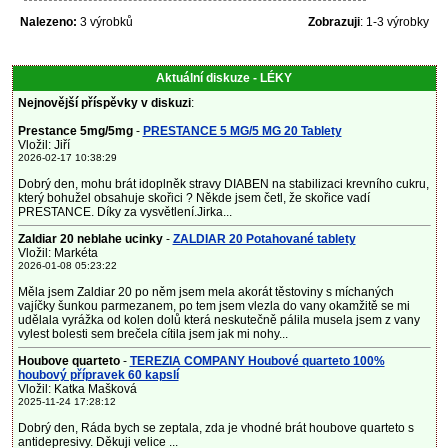
Nalezeno:
3 výrobků
Zobrazuji
: 1-3 výrobky
Aktuální diskuze - LÉKY
Nejnovější příspěvky v diskuzi
:
Prestance 5mg/5mg
-
PRESTANCE 5 MG/5 MG 20 Tablety
Vložil: Jiří
2026-02-17 10:38:29
Dobrý den, mohu brát idoplněk stravy DIABEN na stabilizaci krevního cukru,
který bohužel obsahuje skořici ? Někde jsem četl, že skořice vadí
PRESTANCE. Díky za vysvětlení.Jirka...
Zaldiar 20 neblahe ucinky
-
ZALDIAR 20 Potahované tablety
Vložil: Markéta
2026-01-08 05:23:22
Měla jsem Zaldiar 20 po něm jsem mela akorát těstoviny s míchaných
vajíčky šunkou parmezanem, po tem jsem vlezla do vany okamžitě se mi
udělala vyrážka od kolen dolů která neskutečně pálila musela jsem z vany
vylest bolesti sem brečela cítila jsem jak mi nohy...
Houbove quarteto
-
TEREZIA COMPANY Houbové quarteto 100%
houbový přípravek 60 kapslí
Vložil: Katka Mašková
2025-11-24 17:28:12
Dobrý den, Ráda bych se zeptala, zda je vhodné brát houbove quarteto s
antidepresivy. Děkuji velice ...