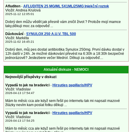
Afluditen
-
AFLUDITEN 25 MG/ML 5X1ML/25MG Injekční roztok
Vložil: Andrea Krulová
2025-11-12 12:05:01
Dobrý den můžu vědět jak přesně vám zničil život ? Protože mojí mamce
taky,děkuji moc za odpověď ...
Dávkování
-
SYNULOX 250 A.U.V. TBL 500
Vložil: Markéta
2025-11-02 16:45:21
Dobrý den, můj pes dostal antibiotika Synulox 250mg. První dávku dostal v
12h další v 24h. Je možné dávkování převést na 6:30h a 18:30h bezpečné
jednorázově? Jestezbere večer Medrol. Děkuji za odpověď....
Aktuální diskuze - NEMOCI
Nejnovější příspěvky v diskuzi
:
Vypadá to jak na bradavici
-
Hirsuties papillaris/HPV
Vložil: Vladislav
2026-04-13 17:54:47
Mám to měsíc cca ale když sem řešil po internetu tak mi napsali mazové
žlázky nevím kam poslat fotku děkuji ...
Vypadá to jak na bradavici
-
Hirsuties papillaris/HPV
Vložil: Vladislav
2026-04-13 17:54:25
Mám to měsíc cca ale když sem řešil po internetu tak mi napsali mazové