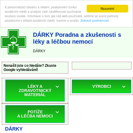
K personalizaci obsahu a reklam, poskytování funkcí
Rozumím!
sociálních médií a analýze naší návštěvnosti využíváme
soubory cookie. Informace o tom, jak náš web používáte, sdílíme se svými partnery
působícími v oblasti sociálních médií, inzerce a analýz.
Zobrazit podrobnosti
ABC-LEKARNA.cz
| Poradna a zkušenosti s léky a léčbou nemocí
DÁRKY Poradna a zkušenosti s
léky a léčbou nemocí
DÁRKY
Nenašli jste co hledáte? Zkuste
Google vyhledávání!
LÉKY A
VÝROBCI
ZDRAVOTNICKÝ
MATERIÁL
POTÍŽE
A LÉČBA NEMOCI
DÁRKY