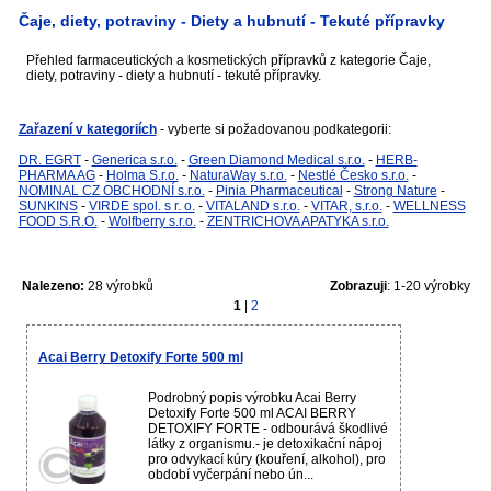
Čaje, diety, potraviny - Diety a hubnutí - Tekuté přípravky
Přehled farmaceutických a kosmetických přípravků z kategorie Čaje,
diety, potraviny - diety a hubnutí - tekuté přípravky.
Zařazení v kategoriích
- vyberte si požadovanou podkategorii:
DR. EGRT
-
Generica s.r.o.
-
Green Diamond Medical s.r.o.
-
HERB-
PHARMA AG
-
Holma S.r.o.
-
NaturaWay s.r.o.
-
Nestlé Česko s.r.o.
-
NOMINAL CZ OBCHODNÍ s.r.o.
-
Pinia Pharmaceutical
-
Strong Nature
-
SUNKINS
-
VIRDE spol. s r. o.
-
VITALAND s.r.o.
-
VITAR, s.r.o.
-
WELLNESS
FOOD S.R.O.
-
Wolfberry s.r.o.
-
ZENTRICHOVA APATYKA s.r.o.
Nalezeno:
28 výrobků
Zobrazuji
: 1-20 výrobky
1
|
2
Acai Berry Detoxify Forte 500 ml
Podrobný popis výrobku Acai Berry
Detoxify Forte 500 ml ACAI BERRY
DETOXIFY FORTE - odbourává škodlivé
látky z organismu.- je detoxikační nápoj
pro odvykací kúry (kouření, alkohol), pro
období vyčerpání nebo ún...