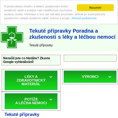
K personalizaci obsahu a reklam, poskytování funkcí
Rozumím!
sociálních médií a analýze naší návštěvnosti využíváme
soubory cookie. Informace o tom, jak náš web používáte, sdílíme se svými partnery
působícími v oblasti sociálních médií, inzerce a analýz.
Zobrazit podrobnosti
ABC-LEKARNA.cz
| Poradna a zkušenosti s léky a léčbou nemocí
Tekuté přípravky Poradna a
zkušenosti s léky a léčbou nemocí
Tekuté přípravky
Nenašli jste co hledáte? Zkuste
Google vyhledávání!
LÉKY A
VÝROBCI
ZDRAVOTNICKÝ
MATERIÁL
POTÍŽE
A LÉČBA NEMOCI
Tekuté přípravky