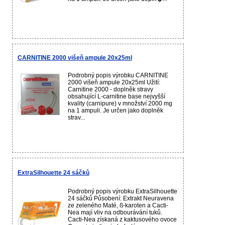
CARNITINE 2000 višeň ampule 20x25ml
Podrobný popis výrobku CARNITINE
2000 višeň ampule 20x25ml Užití:
Carnitine 2000 - doplněk stravy
obsahující L-carnitine base nejvyšší
kvality (carnipure) v množství 2000 mg
na 1 ampuli. Je určen jako doplněk
strav...
ExtraSilhouette 24 sáčků
Podrobný popis výrobku ExtraSilhouette
24 sáčků Působení: Extrakt Neuravena
ze zeleného Maté, ß-karoten a Cacti-
Nea mají vliv na odbourávání tuků.
Cacti-Nea získaná z kaktusového ovoce