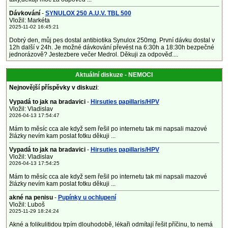
Dávkování
-
SYNULOX 250 A.U.V. TBL 500
Vložil: Markéta
2025-11-02 16:45:21
Dobrý den, můj pes dostal antibiotika Synulox 250mg. První dávku dostal v
12h další v 24h. Je možné dávkování převést na 6:30h a 18:30h bezpečné
jednorázově? Jestezbere večer Medrol. Děkuji za odpověď....
Aktuální diskuze - NEMOCI
Nejnovější příspěvky v diskuzi
:
Vypadá to jak na bradavici
-
Hirsuties papillaris/HPV
Vložil: Vladislav
2026-04-13 17:54:47
Mám to měsíc cca ale když sem řešil po internetu tak mi napsali mazové
žlázky nevím kam poslat fotku děkuji ...
Vypadá to jak na bradavici
-
Hirsuties papillaris/HPV
Vložil: Vladislav
2026-04-13 17:54:25
Mám to měsíc cca ale když sem řešil po internetu tak mi napsali mazové
žlázky nevím kam poslat fotku děkuji ...
akné na penisu
-
Pupínky u ochlupení
Vložil: Luboš
2025-11-29 18:24:24
Akné a folikulitidou trpím dlouhodobě, lékaři odmítají řešit příčinu, to nemá