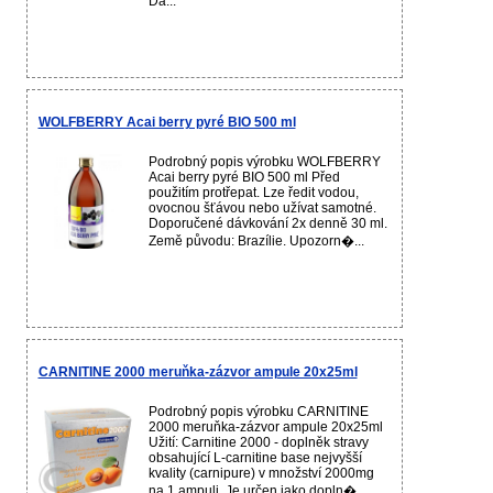
Dá...
WOLFBERRY Acai berry pyré BIO 500 ml
Podrobný popis výrobku WOLFBERRY
Acai berry pyré BIO 500 ml Před
použitím protřepat. Lze ředit vodou,
ovocnou šťávou nebo užívat samotné.
Doporučené dávkování 2x denně 30 ml.
Země původu: Brazílie. Upozorn�...
CARNITINE 2000 meruňka-zázvor ampule 20x25ml
Podrobný popis výrobku CARNITINE
2000 meruňka-zázvor ampule 20x25ml
Užití: Carnitine 2000 - doplněk stravy
obsahující L-carnitine base nejvyšší
kvality (carnipure) v množství 2000mg
na 1 ampuli. Je určen jako dopln�...