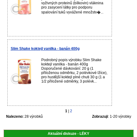
vyživných proteinů (bílkovin) vláknina
pro zasycení látky pro podporu
spalování tuků vyvážené množstv�...
Slim Shake koktejl vanilka - banán 400g
Podrobný popis výrobku Slim Shake
koktejl vanilka - banán 400g
Doporučené dávkování: 20 g (1
přiloženou odměrku, 2 polévkové lžíce),
pro hustější koktejl plné chuti 30 g (1 a
1/2 přiložené odměrky, 3 polévk...
1
|
2
Nalezeno:
28 výrobků
Zobrazuji
: 1-20 výrobky
Aktuální diskuze - LÉKY