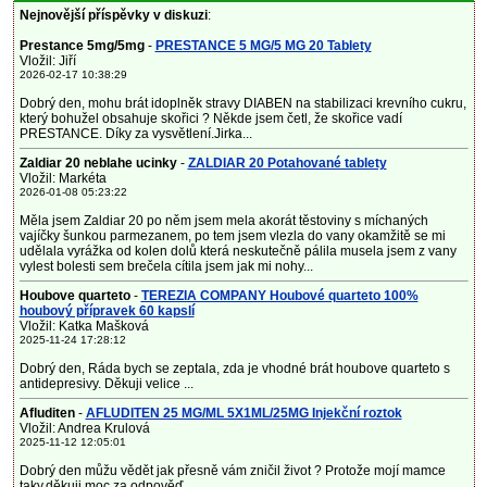
Nejnovější příspěvky v diskuzi
:
Prestance 5mg/5mg
-
PRESTANCE 5 MG/5 MG 20 Tablety
Vložil: Jiří
2026-02-17 10:38:29
Dobrý den, mohu brát idoplněk stravy DIABEN na stabilizaci krevního cukru,
který bohužel obsahuje skořici ? Někde jsem četl, že skořice vadí
PRESTANCE. Díky za vysvětlení.Jirka...
Zaldiar 20 neblahe ucinky
-
ZALDIAR 20 Potahované tablety
Vložil: Markéta
2026-01-08 05:23:22
Měla jsem Zaldiar 20 po něm jsem mela akorát těstoviny s míchaných
vajíčky šunkou parmezanem, po tem jsem vlezla do vany okamžitě se mi
udělala vyrážka od kolen dolů která neskutečně pálila musela jsem z vany
vylest bolesti sem brečela cítila jsem jak mi nohy...
Houbove quarteto
-
TEREZIA COMPANY Houbové quarteto 100%
houbový přípravek 60 kapslí
Vložil: Katka Mašková
2025-11-24 17:28:12
Dobrý den, Ráda bych se zeptala, zda je vhodné brát houbove quarteto s
antidepresivy. Děkuji velice ...
Afluditen
-
AFLUDITEN 25 MG/ML 5X1ML/25MG Injekční roztok
Vložil: Andrea Krulová
2025-11-12 12:05:01
Dobrý den můžu vědět jak přesně vám zničil život ? Protože mojí mamce
taky,děkuji moc za odpověď ...