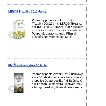
LEROS Třezalka 20x1.5g n.s.
Podrobný popis výrobku LEROS
Třezalka 20x1.5g n.s. LEROS Třezalka
nať.(DOPLNĚK STRAVY) Čaj z třezalky
přispívá k duševní rovnováze a relaxaci.
Podporuje zdravý spánek. Příznivě
působí u žen v přechodu. SLOŽ...
PM Žlučníkový elixír 60 tablet
Podrobný popis výrobku PM Žlučníkový
elixír 60 tablet Kombinace šesti bylin a
propolisu Oblast použití: PM Žlučníkový
elixír obsahuje množství účinných látek
z léčivých rostlin (hlavně důležitý křemí...