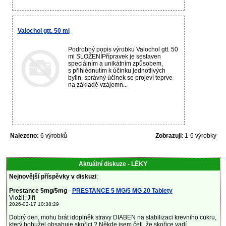
Valochol gtt. 50 ml
Podrobný popis výrobku Valochol gtt. 50
ml SLOŽENÍPřípravek je sestaven
speciálním a unikátním způsobem,
s přihlédnutím k účinku jednotlivých
bylin, správný účinek se projeví teprve
na základě vzájemn...
Nalezeno:
6 výrobků
Zobrazuji
: 1-6 výrobky
Aktuální diskuze - LÉKY
Nejnovější příspěvky v diskuzi
:
Prestance 5mg/5mg
-
PRESTANCE 5 MG/5 MG 20 Tablety
Vložil: Jiří
2026-02-17 10:38:29
Dobrý den, mohu brát idoplněk stravy DIABEN na stabilizaci krevního cukru,
který bohužel obsahuje skořici ? Někde jsem četl, že skořice vadí