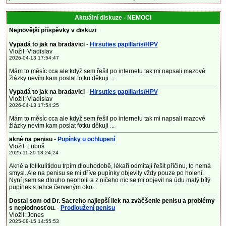
Aktuální diskuze - NEMOCI
Nejnovější příspěvky v diskuzi
:
Vypadá to jak na bradavici
-
Hirsuties papillaris/HPV
Vložil: Vladislav
2026-04-13 17:54:47
Mám to měsíc cca ale když sem řešil po internetu tak mi napsali mazové
žlázky nevím kam poslat fotku děkuji ...
Vypadá to jak na bradavici
-
Hirsuties papillaris/HPV
Vložil: Vladislav
2026-04-13 17:54:25
Mám to měsíc cca ale když sem řešil po internetu tak mi napsali mazové
žlázky nevím kam poslat fotku děkuji ...
akné na penisu
-
Pupínky u ochlupení
Vložil: Luboš
2025-11-29 18:24:24
Akné a folikulitidou trpím dlouhodobě, lékaři odmítají řešit příčinu, to nemá
smysl. Ale na penisu se mi dříve pupínky objevily vždy pouze po holení.
Nyní jsem se dlouho neoholil a z ničeho nic se mi objevil na údu malý bílý
pupínek s lehce červeným oko...
Dostal som od Dr. Sacreho najlepší liek na zväčšenie penisu a problémy
s neplodnosťou.
-
Prodloužení penisu
Vložil: Jones
2025-08-15 14:55:53