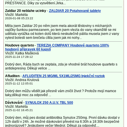
PRESTANCE. Díky za vysvětlení.Jirka...
Zaldiar 20 neblahe ucinky
-
ZALDIAR 20 Potahované tablety
Vložil: Markéta
2026-01-08 05:23:22
Měla jsem Zaldiar 20 po něm jsem mela akorát těstoviny s míchaných
vajíčky šunkou parmezanem, po tem jsem vlezla do vany okamžitě se mi
udělala vyrážka od kolen dolů která neskutečně pálila musela jsem z vany
vylest bolesti sem brečela cítila jsem jak mi nohy...
Houbove quarteto
-
TEREZIA COMPANY Houbové quarteto 100%
houbový přípravek 60 kapslí
Vložil: Katka Mašková
2025-11-24 17:28:12
Dobrý den, Ráda bych se zeptala, zda je vhodné brát houbove quarteto s
antidepresivy. Děkuji velice ...
Afluditen
-
AFLUDITEN 25 MG/ML 5X1ML/25MG Injekční roztok
Vložil: Andrea Krulová
2025-11-12 12:05:01
Dobrý den můžu vědět jak přesně vám zničil život ? Protože mojí mamce
taky,děkuji moc za odpověď ...
Dávkování
-
SYNULOX 250 A.U.V. TBL 500
Vložil: Markéta
2025-11-02 16:45:21
Dobrý den, můj pes dostal antibiotika Synulox 250mg. První dávku dostal v
12h další v 24h. Je možné dávkování převést na 6:30h a 18:30h bezpečné
jednorázově? Jestezbere večer Medrol. Děkuji za odpověď....