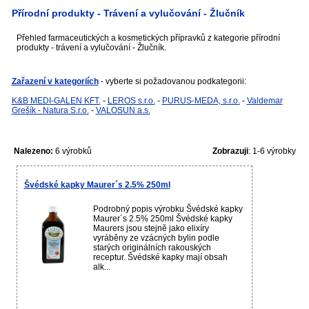
Přírodní produkty - Trávení a vylučování - Žlučník
Přehled farmaceutických a kosmetických přípravků z kategorie přírodní
produkty - trávení a vylučování - Žlučník.
Zařazení v kategoriích
- vyberte si požadovanou podkategorii:
K&B MEDI-GALEN KFT.
-
LEROS s.r.o.
-
PURUS-MEDA, s.r.o.
-
Valdemar
Grešík - Natura S.r.o.
-
VALOSUN a.s.
Nalezeno:
6 výrobků
Zobrazuji
: 1-6 výrobky
Švédské kapky Maurer´s 2.5% 250ml
Podrobný popis výrobku Švédské kapky
Maurer´s 2.5% 250ml Švédské kapky
Maurers jsou stejně jako elixíry
vyráběny ze vzácných bylin podle
starých originálních rakouských
receptur. Švédské kapky mají obsah
alk...