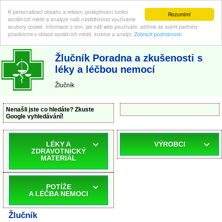
K personalizaci obsahu a reklam, poskytování funkcí
Rozumím!
sociálních médií a analýze naší návštěvnosti využíváme
soubory cookie. Informace o tom, jak náš web používáte, sdílíme se svými partnery
působícími v oblasti sociálních médií, inzerce a analýz.
Zobrazit podrobnosti
ABC-LEKARNA.cz
| Poradna a zkušenosti s léky a léčbou nemocí
Žlučník Poradna a zkušenosti s
léky a léčbou nemocí
Žlučník
Nenašli jste co hledáte? Zkuste
Google vyhledávání!
LÉKY A
VÝROBCI
ZDRAVOTNICKÝ
MATERIÁL
POTÍŽE
A LÉČBA NEMOCI
Žlučník