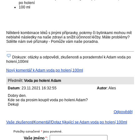
po holení
100 ml
Některé kombinace léků s jinými přípravky, pokrmy či bylinkami mohou mít
neblahé následky na naše zdraví a snížit účinnost léčby. Máte problémy?
Sdělte nám své příznaky - Pomůže vám naše poradna.
Diskuze: otázky a odpovědi, zkušenosti a poradenství k Adam voda po
holení,100ml
Nový komentář k Adam voda po holení,100ml
Předmět:
Voda po holeni Adam
Datum
: 23.11.2021 16:32:55
Autor
: Ales
Dobry den.
Kde se da prosim koupit voda po holeni Adam?
Dekuji
Odpovědět
Vaše zkušenost/Komentář/Dotaz týkající se Adam voda po holení,100ml
Položky označené
*
jsou povinné.
Vaše jméno
*
: