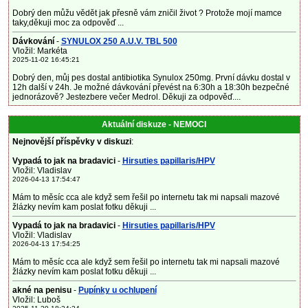
Dobrý den můžu vědět jak přesně vám zničil život ? Protože mojí mamce
taky,děkuji moc za odpověď ...
Dávkování
-
SYNULOX 250 A.U.V. TBL 500
Vložil: Markéta
2025-11-02 16:45:21
Dobrý den, můj pes dostal antibiotika Synulox 250mg. První dávku dostal v
12h další v 24h. Je možné dávkování převést na 6:30h a 18:30h bezpečné
jednorázově? Jestezbere večer Medrol. Děkuji za odpověď....
Aktuální diskuze - NEMOCI
Nejnovější příspěvky v diskuzi
:
Vypadá to jak na bradavici
-
Hirsuties papillaris/HPV
Vložil: Vladislav
2026-04-13 17:54:47
Mám to měsíc cca ale když sem řešil po internetu tak mi napsali mazové
žlázky nevím kam poslat fotku děkuji ...
Vypadá to jak na bradavici
-
Hirsuties papillaris/HPV
Vložil: Vladislav
2026-04-13 17:54:25
Mám to měsíc cca ale když sem řešil po internetu tak mi napsali mazové
žlázky nevím kam poslat fotku děkuji ...
akné na penisu
-
Pupínky u ochlupení
Vložil: Luboš