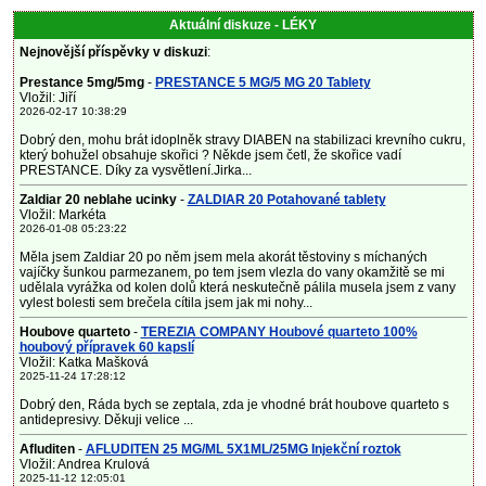
Aktuální diskuze - LÉKY
Nejnovější příspěvky v diskuzi
:
Prestance 5mg/5mg
-
PRESTANCE 5 MG/5 MG 20 Tablety
Vložil: Jiří
2026-02-17 10:38:29
Dobrý den, mohu brát idoplněk stravy DIABEN na stabilizaci krevního cukru,
který bohužel obsahuje skořici ? Někde jsem četl, že skořice vadí
PRESTANCE. Díky za vysvětlení.Jirka...
Zaldiar 20 neblahe ucinky
-
ZALDIAR 20 Potahované tablety
Vložil: Markéta
2026-01-08 05:23:22
Měla jsem Zaldiar 20 po něm jsem mela akorát těstoviny s míchaných
vajíčky šunkou parmezanem, po tem jsem vlezla do vany okamžitě se mi
udělala vyrážka od kolen dolů která neskutečně pálila musela jsem z vany
vylest bolesti sem brečela cítila jsem jak mi nohy...
Houbove quarteto
-
TEREZIA COMPANY Houbové quarteto 100%
houbový přípravek 60 kapslí
Vložil: Katka Mašková
2025-11-24 17:28:12
Dobrý den, Ráda bych se zeptala, zda je vhodné brát houbove quarteto s
antidepresivy. Děkuji velice ...
Afluditen
-
AFLUDITEN 25 MG/ML 5X1ML/25MG Injekční roztok
Vložil: Andrea Krulová
2025-11-12 12:05:01