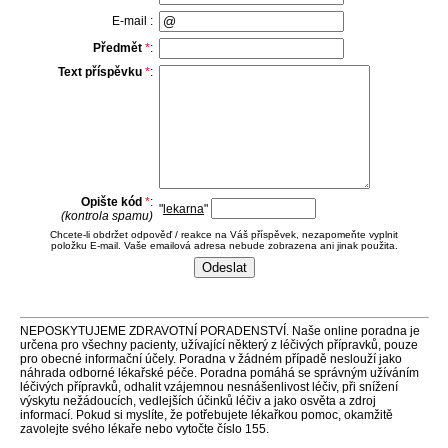
E-mail :
Předmět
*
:
Text příspěvku
*
:
Opište kód
*
:
"
lekarna
"
(kontrola spamu)
Chcete-li obdržet odpověď / reakce na Váš příspěvek, nezapomeňte vyplnit
položku E-mail. Vaše emailová adresa nebude zobrazena ani jinak použita.
NEPOSKYTUJEME ZDRAVOTNÍ PORADENSTVÍ. Naše online poradna je
určena pro všechny pacienty, užívající některý z léčivých přípravků, pouze
pro obecné informační účely. Poradna v žádném případě neslouží jako
náhrada odborné lékařské péče. Poradna pomáhá se správným užíváním
léčivých přípravků, odhalit vzájemnou nesnášenlivost léčiv, při snížení
výskytu nežádoucích, vedlejších účinků léčiv a jako osvěta a zdroj
informací. Pokud si myslíte, že potřebujete lékařkou pomoc, okamžitě
zavolejte svého lékaře nebo vytočte číslo 155.