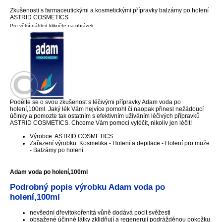
Zkušenosti s farmaceutickými a kosmetickými přípravky balzámy po holení
ASTRID COSMETICS
Pro větší náhled klikněte na obrázek
Podělte se o svou zkušenost s léčivými přípravky Adam voda po
holení,100ml. Jaký lék Vám nejvíce pomohl či naopak přinesl nežádoucí
účinky a pomozte tak ostatním s efektivním užíváním léčivých přípravků
ASTRID COSMETICS. Chceme Vám pomoci vyléčit, nikoliv jen léčit!
Výrobce: ASTRID COSMETICS
Zařazení výrobku: Kosmetika - Holení a depilace - Holení pro muže
- Balzámy po holení
Adam voda po holení,100ml
Podrobný popis výrobku Adam voda po
holení,100ml
nevšední dřevitokořenitá vůně dodává pocit svěžesti
obsažené účinné látky zklidňují a regenerují podrážděnou pokožku