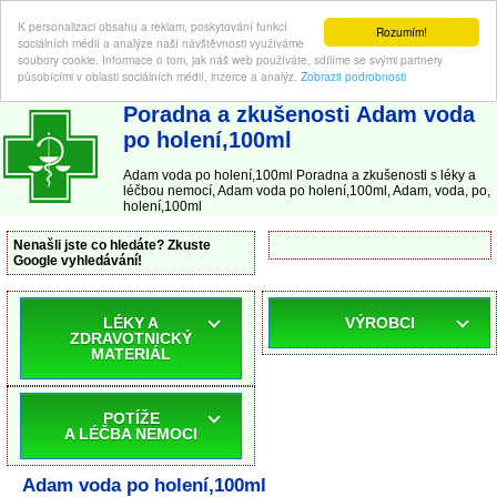
K personalizaci obsahu a reklam, poskytování funkcí
Rozumím!
sociálních médií a analýze naší návštěvnosti využíváme
soubory cookie. Informace o tom, jak náš web používáte, sdílíme se svými partnery
působícími v oblasti sociálních médií, inzerce a analýz.
Zobrazit podrobnosti
ABC-LEKARNA.cz
| Poradna a zkušenosti s léky a léčbou nemocí
Poradna a zkušenosti Adam voda
po holení,100ml
Adam voda po holení,100ml Poradna a zkušenosti s léky a
léčbou nemocí, Adam voda po holení,100ml, Adam, voda, po,
holení,100ml
Nenašli jste co hledáte? Zkuste
Google vyhledávání!
LÉKY A
VÝROBCI
ZDRAVOTNICKÝ
MATERIÁL
POTÍŽE
A LÉČBA NEMOCI
Adam voda po holení,100ml