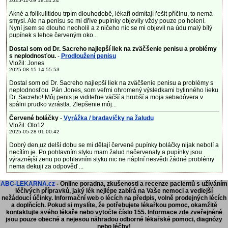
2025-11-29 18:24:24
Akné a folikulitidou trpím dlouhodobě, lékaři odmítají řešit příčinu, to nemá
smysl. Ale na penisu se mi dříve pupínky objevily vždy pouze po holení.
Nyní jsem se dlouho neoholil a z ničeho nic se mi objevil na údu malý bílý
pupínek s lehce červeným oko...
Dostal som od Dr. Sacreho najlepší liek na zväčšenie penisu a problémy
s neplodnosťou.
-
Prodloužení penisu
Vložil: Jones
2025-08-15 14:55:53
Dostal som od Dr. Sacreho najlepší liek na zväčšenie penisu a problémy s
neplodnosťou. Pán Jones, som veľmi ohromený výsledkami bylinného lieku
Dr. Sacreho! Môj penis je viditeľne väčší a hrubší a moja sebadôvera v
spálni prudko vzrástla. Zlepšenie môj...
Červené boláčky
-
Vyrážka / bradavičky na žaludu
Vložil: Oto12
2025-05-28 01:00:42
Dobrý den,uz delší dobu se mi dělají červené pupínky boláčky nijak nebolí a
necítím je. Po pohlavním styku mam žalud načervenaly a pupínky jsou
výraznější zenu po pohlavním styku nic ne náplní nesvědi žádné problémy
nema dekuji za odpověď ...
ABC-LEKARNA.cz
- Online poradna, zkušenosti a recenze pacientů s užíváním
léčivých přípravků, jaký lék nejlépe zabírá na Vaše nemoci a vedlejší
nežádoucí účinky. Informační web o lécích na předpis, volně prodejných lécích
a doplňcích.
Pokud si myslíte, že potřebujete lékařkou pomoc, okamžitě
kontaktujte svého lékaře nebo vytočte číslo 155. Informace zde zveřejněné
jsou pouze obecné a nejesou náhradou odborné lékařské pomoci, diagnózy
nebo léčby!