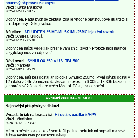
houbový přípravek 60 kapslí
Vložil: Katka Mašková
2025-11-24 17:28:12
Dobrý den, Ráda bych se zeptala, zda je vhodné brát houbove quarteto s
antidepresivy. Děkuji velice ...
Afluditen
-
AFLUDITEN 25 MG/ML 5X1ML/25MG Injekční roztok
Vložil: Andrea Krulová
2025-11-12 12:05:01
Dobrý den můžu vědět jak přesně vám zničil život ? Protože mojí mamce
taky,děkuji moc za odpověď ...
Dávkování
-
SYNULOX 250 A.U.V. TBL 500
Vložil: Markéta
2025-11-02 16:45:21
Dobrý den, můj pes dostal antibiotika Synulox 250mg. První dávku dostal v
12h další v 24h. Je možné dávkování převést na 6:30h a 18:30h bezpečné
jednorázově? Jestezbere večer Medrol. Děkuji za odpověď....
Aktuální diskuze - NEMOCI
Nejnovější příspěvky v diskuzi
:
Vypadá to jak na bradavici
-
Hirsuties papillaris/HPV
Vložil: Vladislav
2026-04-13 17:54:47
Mám to měsíc cca ale když sem řešil po internetu tak mi napsali mazové
žlázky nevím kam poslat fotku děkuji ...