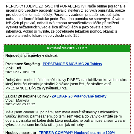
NEPOSKYTUJEME ZDRAVOTNÍ PORADENSTVÍ. Naše online poradna je
určena pro všechny pacienty, užívající některý z léčivých přípravků, pouze
pro obecné informační účely. Poradna v žádném případě neslouží jako
náhrada odborné lékařské péče. Poradna pomáhá se správným užíváním
léčivých přípravků, odhalit vzájemnou nesnášenlivost léčiv, při snížení
výskytu nežádoucích, vedlejších účinků léčiv a jako osvěta a zdroj
informací. Pokud si myslíte, že potřebujete lékařkou pomoc, okamžitě
zavolejte svého lékaře nebo vytočte číslo 155.
Aktuální diskuze - LÉKY
Nejnovější příspěvky v diskuzi
:
Prestance 5mg/5mg
-
PRESTANCE 5 MG/5 MG 20 Tablety
Vložil: Jiří
2026-02-17 10:38:29
Dobrý den, mohu brát idoplněk stravy DIABEN na stabilizaci krevního cukru,
který bohužel obsahuje skořici ? Někde jsem četl, že skořice vadí
PRESTANCE. Díky za vysvětlení.Jirka...
Zaldiar 20 neblahe ucinky
-
ZALDIAR 20 Potahované tablety
Vložil: Markéta
2026-01-08 05:23:22
Měla jsem Zaldiar 20 po něm jsem mela akorát těstoviny s míchaných
vajíčky šunkou parmezanem, po tem jsem vlezla do vany okamžitě se mi
udělala vyrážka od kolen dolů která neskutečně pálila musela jsem z vany
vylest bolesti sem brečela cítila jsem jak mi nohy...
Houbove quarteto
-
TEREZIA COMPANY Houbové quarteto 100%