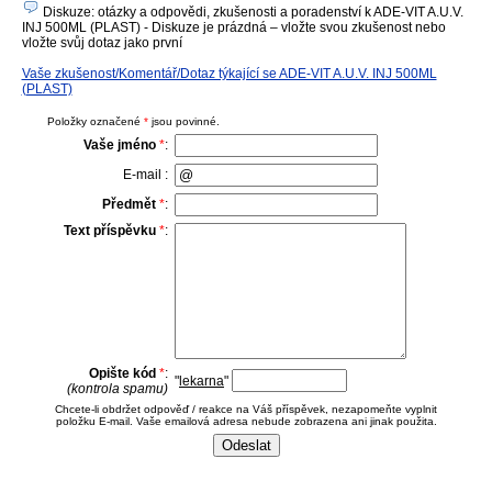
Diskuze: otázky a odpovědi, zkušenosti a poradenství k ADE-VIT A.U.V.
INJ 500ML (PLAST) - Diskuze je prázdná – vložte svou zkušenost nebo
vložte svůj dotaz jako první
Vaše zkušenost/Komentář/Dotaz týkající se ADE-VIT A.U.V. INJ 500ML
(PLAST)
Položky označené
*
jsou povinné.
Vaše jméno
*
:
E-mail :
Předmět
*
:
Text příspěvku
*
:
Opište kód
*
:
"
lekarna
"
(kontrola spamu)
Chcete-li obdržet odpověď / reakce na Váš příspěvek, nezapomeňte vyplnit
položku E-mail. Vaše emailová adresa nebude zobrazena ani jinak použita.