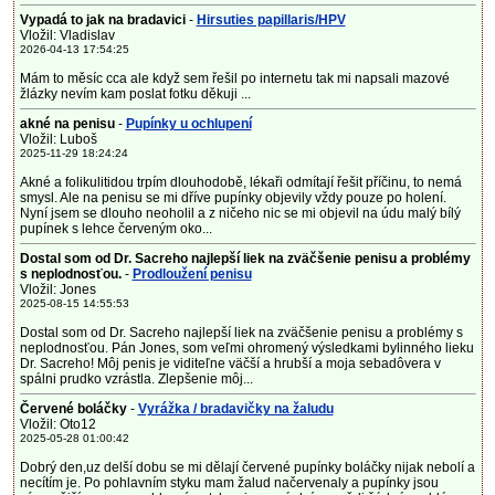
Vypadá to jak na bradavici
-
Hirsuties papillaris/HPV
Vložil: Vladislav
2026-04-13 17:54:25
Mám to měsíc cca ale když sem řešil po internetu tak mi napsali mazové
žlázky nevím kam poslat fotku děkuji ...
akné na penisu
-
Pupínky u ochlupení
Vložil: Luboš
2025-11-29 18:24:24
Akné a folikulitidou trpím dlouhodobě, lékaři odmítají řešit příčinu, to nemá
smysl. Ale na penisu se mi dříve pupínky objevily vždy pouze po holení.
Nyní jsem se dlouho neoholil a z ničeho nic se mi objevil na údu malý bílý
pupínek s lehce červeným oko...
Dostal som od Dr. Sacreho najlepší liek na zväčšenie penisu a problémy
s neplodnosťou.
-
Prodloužení penisu
Vložil: Jones
2025-08-15 14:55:53
Dostal som od Dr. Sacreho najlepší liek na zväčšenie penisu a problémy s
neplodnosťou. Pán Jones, som veľmi ohromený výsledkami bylinného lieku
Dr. Sacreho! Môj penis je viditeľne väčší a hrubší a moja sebadôvera v
spálni prudko vzrástla. Zlepšenie môj...
Červené boláčky
-
Vyrážka / bradavičky na žaludu
Vložil: Oto12
2025-05-28 01:00:42
Dobrý den,uz delší dobu se mi dělají červené pupínky boláčky nijak nebolí a
necítím je. Po pohlavním styku mam žalud načervenaly a pupínky jsou