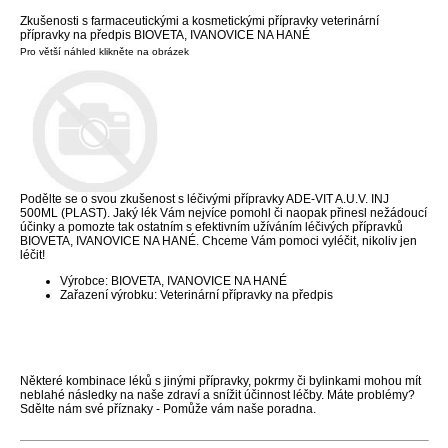
Zkušenosti s farmaceutickými a kosmetickými přípravky veterinární
přípravky na předpis BIOVETA, IVANOVICE NA HANÉ
Pro větší náhled klikněte na obrázek
Podělte se o svou zkušenost s léčivými přípravky ADE-VIT A.U.V. INJ
500ML (PLAST). Jaký lék Vám nejvíce pomohl či naopak přinesl nežádoucí
účinky a pomozte tak ostatním s efektivním užíváním léčivých přípravků
BIOVETA, IVANOVICE NA HANÉ. Chceme Vám pomoci vyléčit, nikoliv jen
léčit!
Výrobce: BIOVETA, IVANOVICE NA HANÉ
Zařazení výrobku: Veterinární přípravky na předpis
Některé kombinace léků s jinými přípravky, pokrmy či bylinkami mohou mít
neblahé následky na naše zdraví a snížit účinnost léčby. Máte problémy?
Sdělte nám své příznaky - Pomůže vám naše poradna.