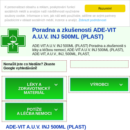
K personalizaci obsahu a reklam, poskytování funkcí
Rozumím!
sociálních médií a analýze naší návštěvnosti využíváme
soubory cookie. Informace o tom, jak náš web používáte, sdílíme se svými partnery
působícími v oblasti sociálních médií, inzerce a analýz.
Zobrazit podrobnosti
ABC-LEKARNA.cz
| Poradna a zkušenosti s léky a léčbou nemocí
Poradna a zkušenosti ADE-VIT
A.U.V. INJ 500ML (PLAST)
ADE-VIT A.U.V. INJ 500ML (PLAST) Poradna a zkušenosti s
léky a léčbou nemocí, ADE-VIT A.U.V. INJ 500ML (PLAST),
ADE-VIT, A.U.V., INJ, 500ML, PLAST,
Nenašli jste co hledáte? Zkuste
Google vyhledávání!
LÉKY A
VÝROBCI
ZDRAVOTNICKÝ
MATERIÁL
POTÍŽE
A LÉČBA NEMOCI
ADE-VIT A.U.V. INJ 500ML (PLAST)