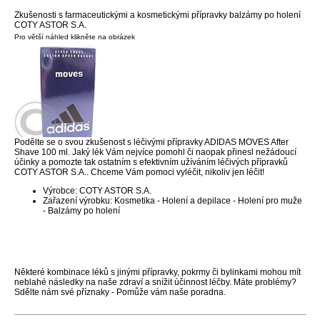
Zkušenosti s farmaceutickými a kosmetickými přípravky balzámy po holení
COTY ASTOR S.A.
Pro větší náhled klikněte na obrázek
Podělte se o svou zkušenost s léčivými přípravky ADIDAS MOVES After
Shave 100 ml. Jaký lék Vám nejvíce pomohl či naopak přinesl nežádoucí
účinky a pomozte tak ostatním s efektivním užíváním léčivých přípravků
COTY ASTOR S.A.. Chceme Vám pomoci vyléčit, nikoliv jen léčit!
Výrobce: COTY ASTOR S.A.
Zařazení výrobku: Kosmetika - Holení a depilace - Holení pro muže
- Balzámy po holení
Některé kombinace léků s jinými přípravky, pokrmy či bylinkami mohou mít
neblahé následky na naše zdraví a snížit účinnost léčby. Máte problémy?
Sdělte nám své příznaky - Pomůže vám naše poradna.