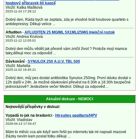
houbový přípravek 60 kapslí
Vložil: Katka Mašková
2025-11-24 17:28:12
Dobrý den, Ráda bych se zeptala, zda je vhodné brát houbove quarteto s
antidepresivy. Děkuji velice ...
Afluditen
-
AFLUDITEN 25 MG/ML 5X1ML/25MG Injekční roztok
Vložil: Andrea Krulová
2025-11-12 12:05:01
Dobrý den můžu vědět jak přesně vám zničil život ? Protože mojí mamce
taky,děkuji moc za odpověď ...
Dávkování
-
SYNULOX 250 A.U.V. TBL 500
Vložil: Markéta
2025-11-02 16:45:21
Dobrý den, můj pes dostal antibiotika Synulox 250mg. První dávku dostal v
12h další v 24h. Je možné dávkování převést na 6:30h a 18:30h bezpečné
jednorázově? Jestezbere večer Medrol. Děkuji za odpověď....
Aktuální diskuze - NEMOCI
Nejnovější příspěvky v diskuzi
:
Vypadá to jak na bradavici
-
Hirsuties papillaris/HPV
Vložil: Vladislav
2026-04-13 17:54:47
Mám to měsíc cca ale když sem řešil po internetu tak mi napsali mazové
žlázky nevím kam poslat fotku děkuji ...