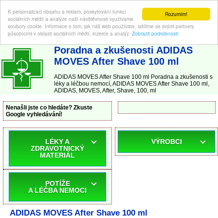
K personalizaci obsahu a reklam, poskytování funkcí
Rozumím!
sociálních médií a analýze naší návštěvnosti využíváme
soubory cookie. Informace o tom, jak náš web používáte, sdílíme se svými partnery
působícími v oblasti sociálních médií, inzerce a analýz.
Zobrazit podrobnosti
ABC-LEKARNA.cz
| Poradna a zkušenosti s léky a léčbou nemocí
Poradna a zkušenosti ADIDAS
MOVES After Shave 100 ml
ADIDAS MOVES After Shave 100 ml Poradna a zkušenosti s
léky a léčbou nemocí, ADIDAS MOVES After Shave 100 ml,
ADIDAS, MOVES, After, Shave, 100, ml
Nenašli jste co hledáte? Zkuste
Google vyhledávání!
LÉKY A
VÝROBCI
ZDRAVOTNICKÝ
MATERIÁL
POTÍŽE
A LÉČBA NEMOCI
ADIDAS MOVES After Shave 100 ml