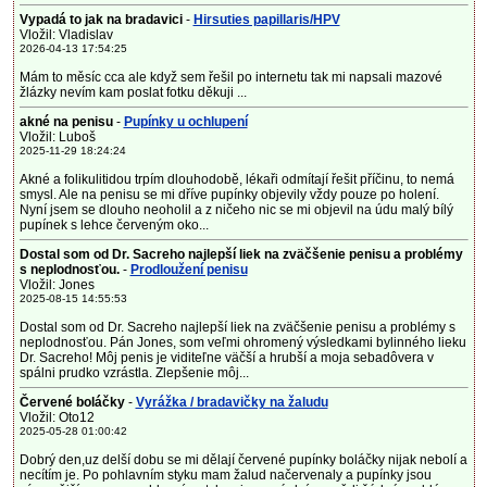
Vypadá to jak na bradavici
-
Hirsuties papillaris/HPV
Vložil: Vladislav
2026-04-13 17:54:25
Mám to měsíc cca ale když sem řešil po internetu tak mi napsali mazové
žlázky nevím kam poslat fotku děkuji ...
akné na penisu
-
Pupínky u ochlupení
Vložil: Luboš
2025-11-29 18:24:24
Akné a folikulitidou trpím dlouhodobě, lékaři odmítají řešit příčinu, to nemá
smysl. Ale na penisu se mi dříve pupínky objevily vždy pouze po holení.
Nyní jsem se dlouho neoholil a z ničeho nic se mi objevil na údu malý bílý
pupínek s lehce červeným oko...
Dostal som od Dr. Sacreho najlepší liek na zväčšenie penisu a problémy
s neplodnosťou.
-
Prodloužení penisu
Vložil: Jones
2025-08-15 14:55:53
Dostal som od Dr. Sacreho najlepší liek na zväčšenie penisu a problémy s
neplodnosťou. Pán Jones, som veľmi ohromený výsledkami bylinného lieku
Dr. Sacreho! Môj penis je viditeľne väčší a hrubší a moja sebadôvera v
spálni prudko vzrástla. Zlepšenie môj...
Červené boláčky
-
Vyrážka / bradavičky na žaludu
Vložil: Oto12
2025-05-28 01:00:42
Dobrý den,uz delší dobu se mi dělají červené pupínky boláčky nijak nebolí a
necítím je. Po pohlavním styku mam žalud načervenaly a pupínky jsou