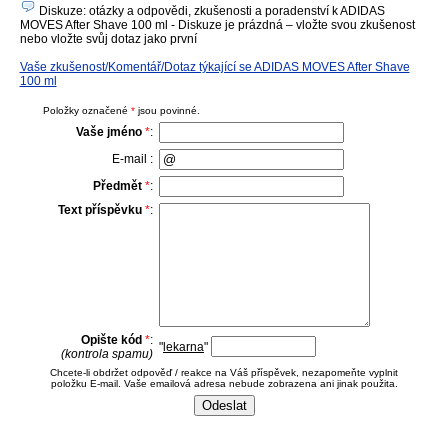
Diskuze: otázky a odpovědi, zkušenosti a poradenství k ADIDAS
MOVES After Shave 100 ml - Diskuze je prázdná – vložte svou zkušenost
nebo vložte svůj dotaz jako první
Vaše zkušenost/Komentář/Dotaz týkající se ADIDAS MOVES After Shave
100 ml
Položky označené
*
jsou povinné.
Vaše jméno
*
:
E-mail :
Předmět
*
:
Text příspěvku
*
:
Opište kód
*
:
"
lekarna
"
(kontrola spamu)
Chcete-li obdržet odpověď / reakce na Váš příspěvek, nezapomeňte vyplnit
položku E-mail. Vaše emailová adresa nebude zobrazena ani jinak použita.