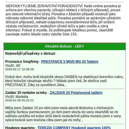
NEPOSKYTUJEME ZDRAVOTNÍ PORADENSTVÍ. Naše online poradna je
určena pro všechny pacienty, užívající některý z léčivých přípravků, pouze
pro obecné informační účely. Poradna v žádném případě neslouží jako
náhrada odborné lékařské péče. Poradna pomáhá se správným užíváním
léčivých přípravků, odhalit vzájemnou nesnášenlivost léčiv, při snížení
výskytu nežádoucích, vedlejších účinků léčiv a jako osvěta a zdroj
informací. Pokud si myslíte, že potřebujete lékařkou pomoc, okamžitě
zavolejte svého lékaře nebo vytočte číslo 155.
Aktuální diskuze - LÉKY
Nejnovější příspěvky v diskuzi
:
Prestance 5mg/5mg
-
PRESTANCE 5 MG/5 MG 20 Tablety
Vložil: Jiří
2026-02-17 10:38:29
Dobrý den, mohu brát idoplněk stravy DIABEN na stabilizaci krevního cukru,
který bohužel obsahuje skořici ? Někde jsem četl, že skořice vadí
PRESTANCE. Díky za vysvětlení.Jirka...
Zaldiar 20 neblahe ucinky
-
ZALDIAR 20 Potahované tablety
Vložil: Markéta
2026-01-08 05:23:22
Měla jsem Zaldiar 20 po něm jsem mela akorát těstoviny s míchaných
vajíčky šunkou parmezanem, po tem jsem vlezla do vany okamžitě se mi
udělala vyrážka od kolen dolů která neskutečně pálila musela jsem z vany
vylest bolesti sem brečela cítila jsem jak mi nohy...
Houbove quarteto
-
TEREZIA COMPANY Houbové quarteto 100%