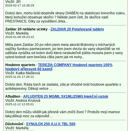
Vložil: Jiří
2026-02-17 10:38:29
Dobrý den, mohu brát idoplněk stravy DIABEN na stabilizaci krevního cukru,
který bohužel obsahuje skořici ? Někde jsem četl, že skořice vadí
PRESTANCE. Díky za vysvětlení.Jirka...
Zaldiar 20 neblahe ucinky
-
ZALDIAR 20 Potahované tablety
Vložil: Markéta
2026-01-08 05:23:22
Měla jsem Zaldiar 20 po něm jsem mela akorát těstoviny s míchaných
vajíčky šunkou parmezanem, po tem jsem vlezla do vany okamžitě se mi
udělala vyrážka od kolen dolů která neskutečně pálila musela jsem z vany
vylest bolesti sem brečela cítila jsem jak mi nohy...
Houbove quarteto
-
TEREZIA COMPANY Houbové quarteto 100%
houbový přípravek 60 kapslí
Vložil: Katka Mašková
2025-11-24 17:28:12
Dobrý den, Ráda bych se zeptala, zda je vhodné brát houbove quarteto s
antidepresivy. Děkuji velice ...
Afluditen
-
AFLUDITEN 25 MG/ML 5X1ML/25MG Injekční roztok
Vložil: Andrea Krulová
2025-11-12 12:05:01
Dobrý den můžu vědět jak přesně vám zničil život ? Protože mojí mamce
taky,děkuji moc za odpověď ...
Dávkování
-
SYNULOX 250 A.U.V. TBL 500
Vložil: Markéta