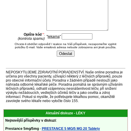
Opište kód
*
:
"
lekarna
"
(kontrola spamu)
Chcete-li obdržet odpověď / reakce na Váš příspěvek, nezapomeňte vyplnit
položku E-mail. Vaše emailová adresa nebude zobrazena ani jinak použita.
NEPOSKYTUJEME ZDRAVOTNÍ PORADENSTVÍ. Naše online poradna je
určena pro všechny pacienty, užívající některý z léčivých přípravků, pouze
pro obecné informační účely. Poradna v žádném případě neslouží jako
náhrada odborné lékařské péče. Poradna pomáhá se správným užíváním
léčivých přípravků, odhalit vzájemnou nesnášenlivost léčiv, při snížení
výskytu nežádoucích, vedlejších účinků léčiv a jako osvěta a zdroj
informací. Pokud si myslíte, že potřebujete lékařkou pomoc, okamžitě
zavolejte svého lékaře nebo vytočte číslo 155.
Aktuální diskuze - LÉKY
Nejnovější příspěvky v diskuzi
:
Prestance 5mg/5mg
-
PRESTANCE 5 MG/5 MG 20 Tablety