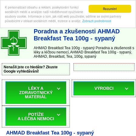
K personalizaci obsahu a reklam, poskytování funkcí
Rozumím!
sociálních médií a analýze naší návštěvnosti využíváme
soubory cookie. Informace o tom, jak náš web používáte, sdílíme se svými partnery
působícími v oblasti sociálních médií, inzerce a analýz.
Zobrazit podrobnosti
ABC-LEKARNA.cz
| Poradna a zkušenosti s léky a léčbou nemocí
Poradna a zkušenosti AHMAD
Breakfast Tea 100g - sypaný
AHMAD Breakfast Tea 100g - sypaný Poradna a zkušenosti s
léky a léčbou nemocí, AHMAD Breakfast Tea 100g - sypaný,
AHMAD, Breakfast, Tea, 100g, sypaný
Nenašli jste co hledáte? Zkuste
Google vyhledávání!
LÉKY A
VÝROBCI
ZDRAVOTNICKÝ
MATERIÁL
POTÍŽE
A LÉČBA NEMOCI
AHMAD Breakfast Tea 100g - sypaný