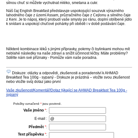
silnou chuť si můžete vychutnat mléko, smetana a cukr.
Náš čaj English Breakfast představuje uspokojující souzvuk výrazného
lahodného čaje z území Assam, průzračného čaje z Cejlonu a silného čaje
z Keni. Je to nápoj, který probudí vaše smysly po ránu, doplní oblíbené jídlo
k snídani a uspokojí chuťové pohárky při obědě i v době podávání čaje.
Některé kombinace léků s jinými přípravky, pokrmy či bylinkami mohou mít
neblahé následky na naše zdraví a snížit účinnost léčby. Máte problémy?
Sdělte nám své příznaky - Pomůže vám naše poradna.
Diskuze: otázky a odpovědi, zkušenosti a poradenství k AHMAD
Breakfast Tea 100g - sypaný - Diskuze je prázdná – vložte svou zkušenost
nebo vložte svůj dotaz jako první
Vaše zkušenost/Komentář/Dotaz týkající se AHMAD Breakfast Tea 100g -
sypaný
Položky označené
*
jsou povinné.
Vaše jméno
*
:
E-mail :
Předmět
*
:
Text příspěvku
*
: