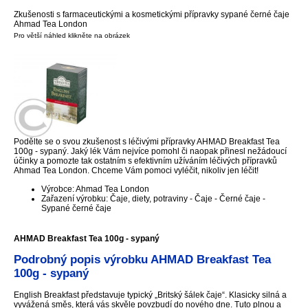
Zkušenosti s farmaceutickými a kosmetickými přípravky sypané černé čaje
Ahmad Tea London
Pro větší náhled klikněte na obrázek
Podělte se o svou zkušenost s léčivými přípravky AHMAD Breakfast Tea
100g - sypaný. Jaký lék Vám nejvíce pomohl či naopak přinesl nežádoucí
účinky a pomozte tak ostatním s efektivním užíváním léčivých přípravků
Ahmad Tea London. Chceme Vám pomoci vyléčit, nikoliv jen léčit!
Výrobce: Ahmad Tea London
Zařazení výrobku: Čaje, diety, potraviny - Čaje - Černé čaje -
Sypané černé čaje
AHMAD Breakfast Tea 100g - sypaný
Podrobný popis výrobku AHMAD Breakfast Tea
100g - sypaný
English Breakfast představuje typický „Britský šálek čaje“. Klasicky silná a
vyvážená směs, která vás skvěle povzbudí do nového dne. Tuto plnou a