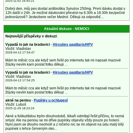
2025-11-02 16:45:21
Dobrý den, můj pes dostal antibiotika Synulox 250mg. První dávku dostal v
12h další v 24h. Je možné dávkování převést na 6:30h a 18:30h bezpečné
jednorázově? Jestezbere večer Medrol. Děkuji za odpověď....
Aktuální diskuze - NEMOCI
Nejnovější příspěvky v diskuzi
:
Vypadá to jak na bradavici
-
Hirsuties papillaris/HPV
Vložil: Vladislav
2026-04-13 17:54:47
Mám to měsíc cca ale když sem řešil po internetu tak mi napsali mazové
žlázky nevím kam poslat fotku děkuji ...
Vypadá to jak na bradavici
-
Hirsuties papillaris/HPV
Vložil: Vladislav
2026-04-13 17:54:25
Mám to měsíc cca ale když sem řešil po internetu tak mi napsali mazové
žlázky nevím kam poslat fotku děkuji ...
akné na penisu
-
Pupínky u ochlupení
Vložil: Luboš
2025-11-29 18:24:24
Akné a folikulitidou trpím dlouhodobě, lékaři odmítají řešit příčinu, to nemá
smysl. Ale na penisu se mi dříve pupínky objevily vždy pouze po holení.
Nyní jsem se dlouho neoholil a z ničeho nic se mi objevil na údu malý bílý
pupínek s lehce červeným oko...