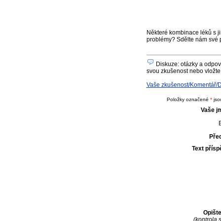
Některé kombinace léků s ji
problémy? Sdělte nám své 
Diskuze: otázky a odpov
svou zkušenost nebo vložte 
Vaše zkušenost/Komentář/D
Položky označené
*
jso
Vaše j
E
Pře
Text přís
Opišt
(kontrola