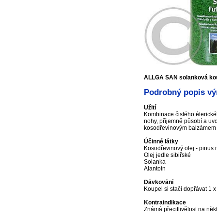
ALLGA SAN solanková kou
Podrobný popis vý
Užití
Kombinace čistého éterické
nohy, příjemně působí a uvo
kosodřevinovým balzámem na
Účinné látky
Kosodřevinový olej - pinus
Olej jedle sibiřské
Solanka
Alantoin
Dávkování
Koupel si stačí dopřávat 1 
Kontraindikace
Známá přecitlivělost na něk