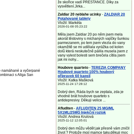
že skořice vadí PRESTANCE. Díky za
vysvětlení.Jirka...
Zaldiar 20 neblahe ucinky
-
ZALDIAR 20
Potahované tablety
Vložil: Markéta
2026-01-08 05:23:22
Měla jsem Zaldiar 20 po něm jsem mela
akorát těstoviny s míchaných vajíčky šunkou
parmezanem, po tem jsem vlezla do vany
okamžitě se mi udělala vyrážka od kolen
dolů která neskutečně pálila musela jsem z
vany vylest bolesti sem brečela cítila jsem
jak mi nohy...
Houbove quarteto
-
TEREZIA COMPANY
uje namáhané a vyčerpané
Houbové quarteto 100% houbový
kombinaci s Allga San
přípravek 60 kapslí
Vložil: Katka Mašková
2025-11-24 17:28:12
Dobrý den, Ráda bych se zeptala, zda je
vhodné brát houbove quarteto s
antidepresivy. Děkuji velice ...
Afluditen
-
AFLUDITEN 25 MG/ML
5X1ML/25MG Injekční roztok
Vložil: Andrea Krulová
2025-11-12 12:05:01
Dobrý den můžu vědět jak přesně vám zničil
život ? Protože mojí mamce taky,děkuji moc