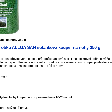
pel na nohy 350 g
robku ALLGA SAN solanková koupel na nohy 350 g
ho kosodřevinového oleje a přírodní solankové soli stimuluje krevní oběh, osvěž
lňuje napětí. Unavené nohy získají opět novou svěžest a sílu. Koupel je ideální v 
 chodidla - základ pro optimální péči o nohy.
 mugo
x týdně. Nohy koupeme v připravené lázni 10-20 minut.
terou složku přípravku.