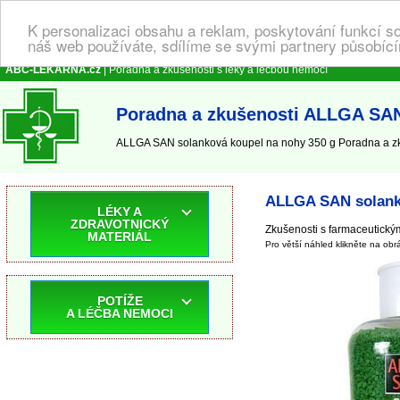
K personalizaci obsahu a reklam, poskytování funkcí s
náš web používáte, sdílíme se svými partnery působícím
ABC-LEKARNA.cz
| Poradna a zkušenosti s léky a léčbou nemocí
Poradna a zkušenosti ALLGA SAN
ALLGA SAN solanková koupel na nohy 350 g Poradna a zku
ALLGA SAN solanko
LÉKY A
ZDRAVOTNICKÝ
Zkušenosti s farmaceutick
MATERIÁL
Pro větší náhled klikněte na obr
POTÍŽE
A LÉČBA NEMOCI