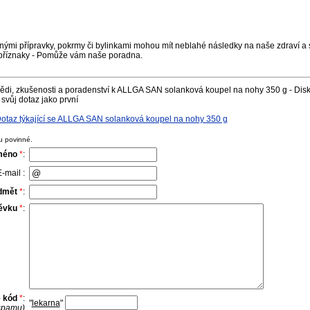
nými přípravky, pokrmy či bylinkami mohou mít neblahé následky na naše zdraví a s
příznaky - Pomůže vám naše poradna.
ědi, zkušenosti a poradenství k ALLGA SAN solanková koupel na nohy 350 g - Disk
svůj dotaz jako první
otaz týkající se ALLGA SAN solanková koupel na nohy 350 g
u povinné.
méno
*
:
-mail :
dmět
*
:
pěvku
*
:
e kód
*
:
"
lekarna
"
 spamu)