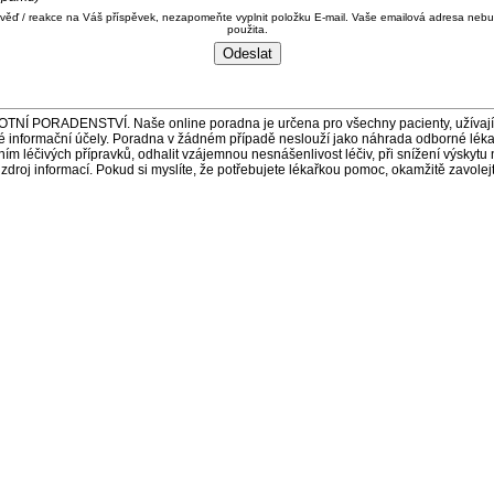
ověď / reakce na Váš příspěvek, nezapomeňte vyplnit položku E-mail. Vaše emailová adresa nebu
použita.
ORADENSTVÍ. Naše online poradna je určena pro všechny pacienty, užívající 
é informační účely. Poradna v žádném případě neslouží jako náhrada odborné lék
 léčivých přípravků, odhalit vzájemnou nesnášenlivost léčiv, při snížení výskytu 
a zdroj informací. Pokud si myslíte, že potřebujete lékařkou pomoc, okamžitě zavole