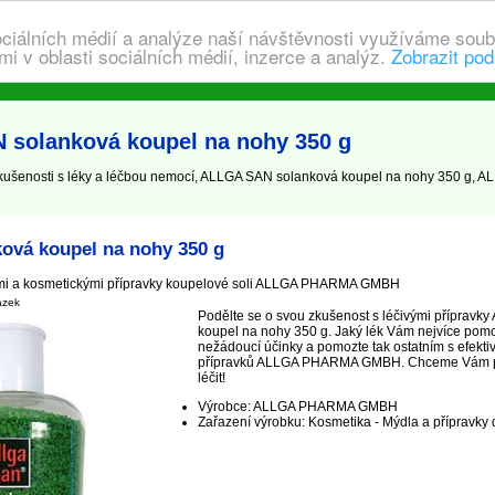
ociálních médií a analýze naší návštěvnosti využíváme soub
i v oblasti sociálních médií, inzerce a analýz.
Zobrazit pod
 solanková koupel na nohy 350 g
šenosti s léky a léčbou nemocí, ALLGA SAN solanková koupel na nohy 350 g, ALL
vá koupel na nohy 350 g
ými a kosmetickými přípravky koupelové soli ALLGA PHARMA GMBH
ázek
Podělte se o svou zkušenost s léčivými příprav
koupel na nohy 350 g. Jaký lék Vám nejvíce pomo
nežádoucí účinky a pomozte tak ostatním s efekti
přípravků ALLGA PHARMA GMBH. Chceme Vám pomo
léčit!
Výrobce: ALLGA PHARMA GMBH
Zařazení výrobku: Kosmetika - Mýdla a přípravky 