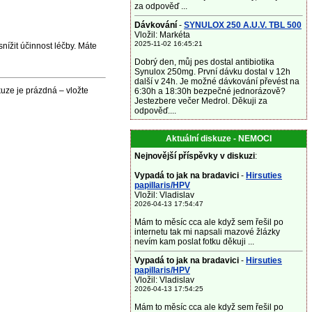
za odpověď ...
Dávkování
-
SYNULOX 250 A.U.V. TBL 500
Vložil: Markéta
2025-11-02 16:45:21
nížit účinnost léčby. Máte
Dobrý den, můj pes dostal antibiotika
Synulox 250mg. První dávku dostal v 12h
další v 24h. Je možné dávkování převést na
uze je prázdná – vložte
6:30h a 18:30h bezpečné jednorázově?
Jestezbere večer Medrol. Děkuji za
odpověď....
Aktuální diskuze - NEMOCI
Nejnovější příspěvky v diskuzi
:
Vypadá to jak na bradavici
-
Hirsuties
papillaris/HPV
Vložil: Vladislav
2026-04-13 17:54:47
Mám to měsíc cca ale když sem řešil po
internetu tak mi napsali mazové žlázky
nevím kam poslat fotku děkuji ...
Vypadá to jak na bradavici
-
Hirsuties
papillaris/HPV
Vložil: Vladislav
2026-04-13 17:54:25
Mám to měsíc cca ale když sem řešil po