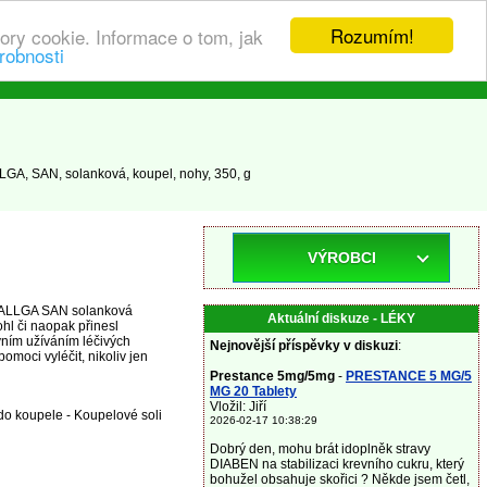
Rozumím!
ory cookie. Informace o tom, jak
robnosti
GA, SAN, solanková, koupel, nohy, 350, g
VÝROBCI
ky ALLGA SAN solanková
Aktuální diskuze - LÉKY
hl či naopak přinesl
vním užíváním léčivých
Nejnovější příspěvky v diskuzi
:
ci vyléčit, nikoliv jen
Prestance 5mg/5mg
-
PRESTANCE 5 MG/5
MG 20 Tablety
Vložil: Jiří
do koupele - Koupelové soli
2026-02-17 10:38:29
Dobrý den, mohu brát idoplněk stravy
DIABEN na stabilizaci krevního cukru, který
bohužel obsahuje skořici ? Někde jsem četl,