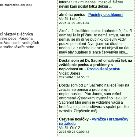
internetu tak mi napsali mazové žlázky
de zobrazena ani jinak
nevím kam poslat fotku děkuji ...
akné na penisu
-
Pupínky u ochlupení
Vložil: Luboš
2025-11-29 18:24:24
Akné a folikulitidou trpím dlouhodobě, lékaři
některý z léčivých
odmítají řešit příčinu, to nemá smysl. Ale na
ařské péče. Poradna
penisu se mi dříve pupínky objevily vždy
nežádoucích, vedlejších
pouze po holení. Nyní jsem se dlouho
jte svého lékaře nebo
neoholil a z ničeho nic se mi objevil na údu
malý bílý pupínek s lehce červeným oko...
Dostal som od Dr. Sacreho najlepší liek na
zväčšenie penisu a problémy s
neplodnosťou.
-
Prodloužení penisu
Vložil: Jones
2025-08-15 14:55:53
Dostal som od Dr. Sacreho najlepší liek na
zväčšenie penisu a problémy s
neplodnosťou. Pán Jones, som veľmi
ohromený výsledkami bylinného lieku Dr.
Sacreho! Môj penis je viditeľne väčší a
hrubší a moja sebadôvera v spálni prudko
vzrástla. Zlepšenie môj...
Červené boláčky
-
Vyrážka / bradavičky
na žaludu
Vložil: Oto12
2025-05-28 01:00:42