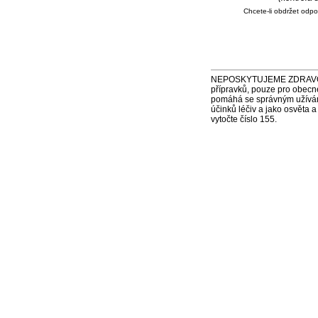
Chcete-li obdržet odp
NEPOSKYTUJEME ZDRAVOTNÍ P
přípravků, pouze pro obecn
pomáhá se správným užíváním
účinků léčiv a jako osvěta 
vytočte číslo 155.