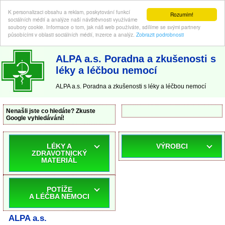
K personalizaci obsahu a reklam, poskytování funkcí
Rozumím!
sociálních médií a analýze naší návštěvnosti využíváme
soubory cookie. Informace o tom, jak náš web používáte, sdílíme se svými partnery
působícími v oblasti sociálních médií, inzerce a analýz.
Zobrazit podrobnosti
ABC-LEKARNA.cz
| Poradna a zkušenosti s léky a léčbou nemocí
ALPA a.s. Poradna a zkušenosti s
léky a léčbou nemocí
ALPA a.s. Poradna a zkušenosti s léky a léčbou nemocí
Nenašli jste co hledáte? Zkuste
Google vyhledávání!
LÉKY A
VÝROBCI
ZDRAVOTNICKÝ
MATERIÁL
POTÍŽE
A LÉČBA NEMOCI
ALPA a.s.