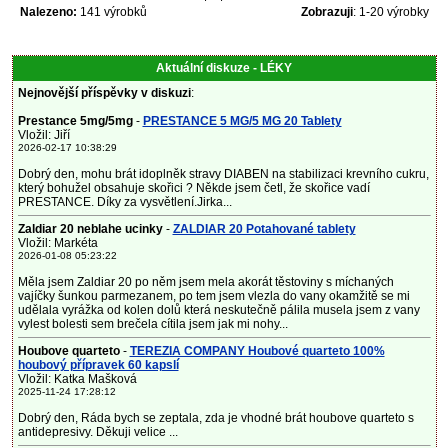
Nalezeno:
141 výrobků
Zobrazuji
: 1-20 výrobky
Aktuální diskuze - LÉKY
Nejnovější příspěvky v diskuzi
:
Prestance 5mg/5mg
-
PRESTANCE 5 MG/5 MG 20 Tablety
Vložil: Jiří
2026-02-17 10:38:29
Dobrý den, mohu brát idoplněk stravy DIABEN na stabilizaci krevního cukru,
který bohužel obsahuje skořici ? Někde jsem četl, že skořice vadí
PRESTANCE. Díky za vysvětlení.Jirka...
Zaldiar 20 neblahe ucinky
-
ZALDIAR 20 Potahované tablety
Vložil: Markéta
2026-01-08 05:23:22
Měla jsem Zaldiar 20 po něm jsem mela akorát těstoviny s míchaných
vajíčky šunkou parmezanem, po tem jsem vlezla do vany okamžitě se mi
udělala vyrážka od kolen dolů která neskutečně pálila musela jsem z vany
vylest bolesti sem brečela cítila jsem jak mi nohy...
Houbove quarteto
-
TEREZIA COMPANY Houbové quarteto 100%
houbový přípravek 60 kapslí
Vložil: Katka Mašková
2025-11-24 17:28:12
Dobrý den, Ráda bych se zeptala, zda je vhodné brát houbove quarteto s
antidepresivy. Děkuji velice ...