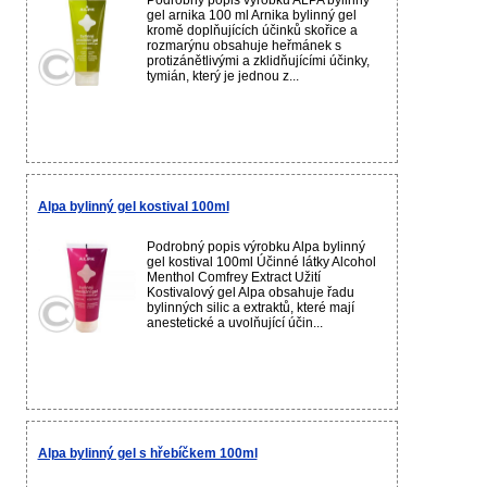
Podrobný popis výrobku ALPA bylinný
gel arnika 100 ml Arnika bylinný gel
kromě doplňujících účinků skořice a
rozmarýnu obsahuje heřmánek s
protizánětlivými a zklidňujícími účinky,
tymián, který je jednou z...
Alpa bylinný gel kostival 100ml
Podrobný popis výrobku Alpa bylinný
gel kostival 100ml Účinné látky Alcohol
Menthol Comfrey Extract Užití
Kostivalový gel Alpa obsahuje řadu
bylinných silic a extraktů, které mají
anestetické a uvolňující účin...
Alpa bylinný gel s hřebíčkem 100ml