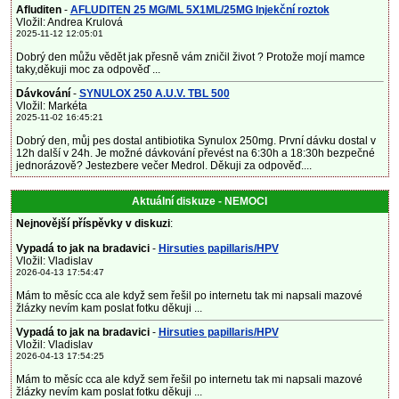
Afluditen
-
AFLUDITEN 25 MG/ML 5X1ML/25MG Injekční roztok
Vložil: Andrea Krulová
2025-11-12 12:05:01
Dobrý den můžu vědět jak přesně vám zničil život ? Protože mojí mamce
taky,děkuji moc za odpověď ...
Dávkování
-
SYNULOX 250 A.U.V. TBL 500
Vložil: Markéta
2025-11-02 16:45:21
Dobrý den, můj pes dostal antibiotika Synulox 250mg. První dávku dostal v
12h další v 24h. Je možné dávkování převést na 6:30h a 18:30h bezpečné
jednorázově? Jestezbere večer Medrol. Děkuji za odpověď....
Aktuální diskuze - NEMOCI
Nejnovější příspěvky v diskuzi
:
Vypadá to jak na bradavici
-
Hirsuties papillaris/HPV
Vložil: Vladislav
2026-04-13 17:54:47
Mám to měsíc cca ale když sem řešil po internetu tak mi napsali mazové
žlázky nevím kam poslat fotku děkuji ...
Vypadá to jak na bradavici
-
Hirsuties papillaris/HPV
Vložil: Vladislav
2026-04-13 17:54:25
Mám to měsíc cca ale když sem řešil po internetu tak mi napsali mazové
žlázky nevím kam poslat fotku děkuji ...