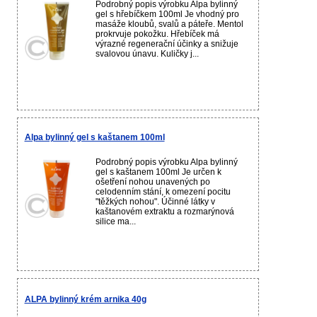
Podrobný popis výrobku Alpa bylinný
gel s hřebíčkem 100ml Je vhodný pro
masáže kloubů, svalů a páteře. Mentol
prokrvuje pokožku. Hřebíček má
výrazné regenerační účinky a snižuje
svalovou únavu. Kuličky j...
Alpa bylinný gel s kaštanem 100ml
Podrobný popis výrobku Alpa bylinný
gel s kaštanem 100ml Je určen k
ošetření nohou unavených po
celodenním stání, k omezení pocitu
"těžkých nohou". Účinné látky v
kaštanovém extraktu a rozmarýnová
silice ma...
ALPA bylinný krém arnika 40g