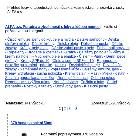
Přehled léčiv, ortopedických pomůcek a kosmetických přípravků značky
ALPA a.s..
ALPA a.s. Poradna a zkušenosti s léky a léčbou nemocí
- zvolte si
požadovanou kategorii:
-
Čistící emulze, pěny do koupele a mýdla
-
Dětské šampony
-
Dětská
pleťová mléka
-
Dětské krémy
-
Dětské oleje
-
Dětské ubrousky
-
Dětské
zásypy
-
Krémy, gely, oleje
-
Dětské zubní pasty a gely
-
Po bodnutí hmyzem
-
Repelenty
-
Drogerie a kosmetika
-
Arnika
-
Balzámy po holení
-
Pěny a
krémy na holení
-
Mycí gely, oleje a emulze
-
Čištění
-
Pudry
-
Denní péče
(krémy)
-
Krémy SPF do 10
-
Oleje a spreje SPF do 10
-
Regenerace
pokožky po slunění
-
pánské
-
unisex
-
Dezinfekční spreje
-
Dezinfekční
zásypy
-
Namáhané nohy
-
Popraskaná kůže
-
Balzámy, emulze, gely
-
Krémy hydratační - suchá pokožka
-
Krémy ostatní
-
Masti
-
Mléka - ostatní
-
Suchá a popraskaná pokožka
-
Denní péče o ruce
-
Ochrana rukou
-
Regenerace a výživa rukou
-
Normální vlasy
-
Tužidla a laky
-
Čistící
preparáty
-
Roztoky a tablety
-
Ústní vody, gely
-
Klasické pasty
Nalezeno:
141 výrobků
Zobrazuji
: 1-20 výrobky
1
|
2
|
3
...
8
378 Voda po holeni 50ml
Podrobný popis výrobku 378 Voda po