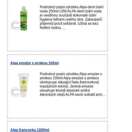
Podrobný popis výrobku Alpa-dent ústní
voda 250ml Užití ALPA-dent ústní voda
je nedílnou součástí dokonalé ústní
hygieny během celého dne. Zabezpečí
příjemný pocit svěžesti. Užívá se bez
ředění vodou ...
Alpa emulze s arnikou 100ml
Podrobný popis výrobku Alpa emulze s
arnikou 100ml Alpa emulze s arnikou
obohacuje stávající řadu francovkový
masážních krémů. Jemná emulze
obsahuje kromě klasické směsi
éterických olejů ALPA navíc extrakt arni...
Alpa francovka 1000ml