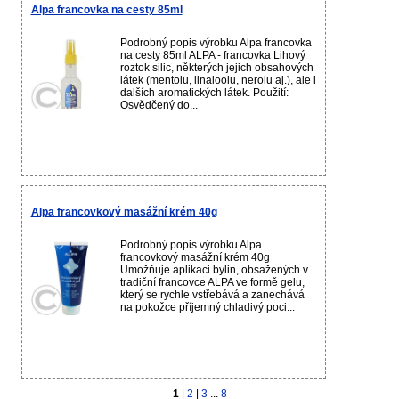
Alpa francovka na cesty 85ml
Podrobný popis výrobku Alpa francovka
na cesty 85ml ALPA - francovka Lihový
roztok silic, některých jejich obsahových
látek (mentolu, linaloolu, nerolu aj.), ale i
dalších aromatických látek. Použití:
Osvědčený do...
Alpa francovkový masážní krém 40g
Podrobný popis výrobku Alpa
francovkový masážní krém 40g
Umožňuje aplikaci bylin, obsažených v
tradiční francovce ALPA ve formě gelu,
který se rychle vstřebává a zanechává
na pokožce příjemný chladivý poci...
1
|
2
|
3
...
8