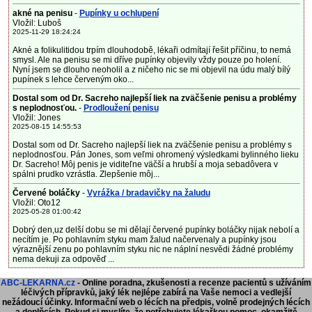
akné na penisu
-
Pupínky u ochlupení
Vložil: Luboš
2025-11-29 18:24:24
Akné a folikulitidou trpím dlouhodobě, lékaři odmítají řešit příčinu, to nemá
smysl. Ale na penisu se mi dříve pupínky objevily vždy pouze po holení.
Nyní jsem se dlouho neoholil a z ničeho nic se mi objevil na údu malý bílý
pupínek s lehce červeným oko...
Dostal som od Dr. Sacreho najlepší liek na zväčšenie penisu a problémy
s neplodnosťou.
-
Prodloužení penisu
Vložil: Jones
2025-08-15 14:55:53
Dostal som od Dr. Sacreho najlepší liek na zväčšenie penisu a problémy s
neplodnosťou. Pán Jones, som veľmi ohromený výsledkami bylinného lieku
Dr. Sacreho! Môj penis je viditeľne väčší a hrubší a moja sebadôvera v
spálni prudko vzrástla. Zlepšenie môj...
Červené boláčky
-
Vyrážka / bradavičky na žaludu
Vložil: Oto12
2025-05-28 01:00:42
Dobrý den,uz delší dobu se mi dělají červené pupínky boláčky nijak nebolí a
necítím je. Po pohlavním styku mam žalud načervenaly a pupínky jsou
výraznější zenu po pohlavním styku nic ne náplní nesvědi žádné problémy
nema dekuji za odpověď ...
ABC-LEKARNA.cz
- Online poradna, zkušenosti a recenze pacientů s užíváním
léčivých přípravků, jaký lék nejlépe zabírá na Vaše nemoci a vedlejší
nežádoucí účinky. Informační web o lécích na předpis, volně prodejných lécích