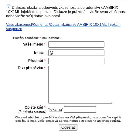
Diskuze: otázky a odpovědi, zkušenosti a poradenství k AMBIRIX
10X1ML Injekční suspenze - Diskuze je prázdná – vložte svou zkušenost
nebo vložte svůj dotaz jako první
Vaše zkušenost/Komentář/Dotaz týkající se AMBIRIX 10X1ML Injekční
suspenze
Položky označené
*
jsou povinné.
Vaše jméno
*
:
E-mail :
Předmět
*
:
Text příspěvku
*
:
Opište kód
*
:
"
lekarna
"
(kontrola spamu)
Chcete-li obdržet odpověď / reakce na Váš příspěvek, nezapomeňte vyplnit
položku E-mail. Vaše emailová adresa nebude zobrazena ani jinak použita.