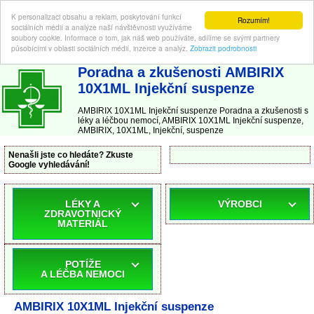
K personalizaci obsahu a reklam, poskytování funkcí
Rozumím!
sociálních médií a analýze naší návštěvnosti využíváme
soubory cookie. Informace o tom, jak náš web používáte, sdílíme se svými partnery
působícími v oblasti sociálních médií, inzerce a analýz.
Zobrazit podrobnosti
ABC-LEKARNA.cz
| Poradna a zkušenosti s léky a léčbou nemocí
Poradna a zkušenosti AMBIRIX
10X1ML Injekční suspenze
AMBIRIX 10X1ML Injekční suspenze Poradna a zkušenosti s
léky a léčbou nemocí, AMBIRIX 10X1ML Injekční suspenze,
AMBIRIX, 10X1ML, Injekční, suspenze
Nenašli jste co hledáte? Zkuste
Google vyhledávání!
LÉKY A
VÝROBCI
ZDRAVOTNICKÝ
MATERIÁL
POTÍŽE
A LÉČBA NEMOCI
AMBIRIX 10X1ML Injekční suspenze