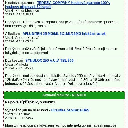
Houbove quarteto
-
TEREZIA COMPANY Houbové quarteto 100%
houbový přípravek 60 kapslí
Vložil: Katka Mašková
2025-11-24 17:28:12
Dobrý den, Ráda bych se zeptala, zda je vhodné brát houbove quarteto s
antidepresivy. Děkuji velice ...
Afluditen
-
AFLUDITEN 25 MG/ML 5X1ML/25MG Injekční roztok
Vložil: Andrea Krulová
2025-11-12 12:05:01
Dobrý den můžu vědět jak přesně vám zničil život ? Protože mojí mamce
taky,děkuji moc za odpověď ...
Dávkování
-
SYNULOX 250 A.U.V. TBL 500
Vložil: Markéta
2025-11-02 16:45:21
Dobrý den, můj pes dostal antibiotika Synulox 250mg. První dávku dostal v
12h další v 24h. Je možné dávkování převést na 6:30h a 18:30h bezpečné
jednorázově? Jestezbere večer Medrol. Děkuji za odpověď....
Aktuální diskuze - NEMOCI
Nejnovější příspěvky v diskuzi
:
Vypadá to jak na bradavici
-
Hirsuties papillaris/HPV
Vložil: Vladislav
2026-04-13 17:54:47
Mám to měsíc cca ale když sem řešil po internetu tak mi napsali mazové