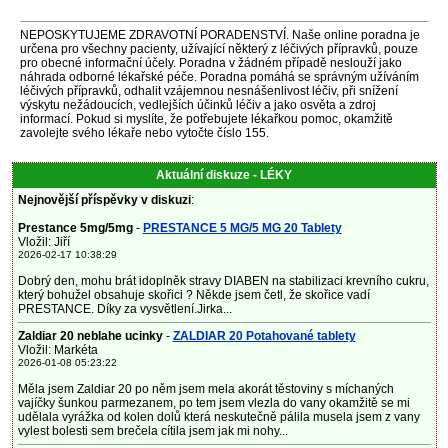
NEPOSKYTUJEME ZDRAVOTNÍ PORADENSTVÍ. Naše online poradna je
určena pro všechny pacienty, užívající některý z léčivých přípravků, pouze
pro obecné informační účely. Poradna v žádném případě neslouží jako
náhrada odborné lékařské péče. Poradna pomáhá se správným užíváním
léčivých přípravků, odhalit vzájemnou nesnášenlivost léčiv, při snížení
výskytu nežádoucích, vedlejších účinků léčiv a jako osvěta a zdroj
informací. Pokud si myslíte, že potřebujete lékařkou pomoc, okamžitě
zavolejte svého lékaře nebo vytočte číslo 155.
Aktuální diskuze - LÉKY
Nejnovější příspěvky v diskuzi
:
Prestance 5mg/5mg
-
PRESTANCE 5 MG/5 MG 20 Tablety
Vložil: Jiří
2026-02-17 10:38:29
Dobrý den, mohu brát idoplněk stravy DIABEN na stabilizaci krevního cukru,
který bohužel obsahuje skořici ? Někde jsem četl, že skořice vadí
PRESTANCE. Díky za vysvětlení.Jirka...
Zaldiar 20 neblahe ucinky
-
ZALDIAR 20 Potahované tablety
Vložil: Markéta
2026-01-08 05:23:22
Měla jsem Zaldiar 20 po něm jsem mela akorát těstoviny s míchaných
vajíčky šunkou parmezanem, po tem jsem vlezla do vany okamžitě se mi
udělala vyrážka od kolen dolů která neskutečně pálila musela jsem z vany
vylest bolesti sem brečela cítila jsem jak mi nohy...