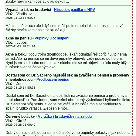
žlázky nevím kam poslat fotku děkuji ...
Vypadá to jak na bradavici
-
Hirsuties papillaris/HPV
Vložil: Vladislav
2026-04-13 17:54:25
Mám to měsíc cca ale když sem řešil po internetu tak mi napsali mazové
žlázky nevím kam poslat fotku děkuji ...
akné na penisu
-
Pupínky u ochlupení
Vložil: Luboš
2025-11-29 18:24:24
Akné a folikulitidou trpím dlouhodobě, lékaři odmítají řešit příčinu, to nemá
smysl. Ale na penisu se mi dříve pupínky objevily vždy pouze po holení.
Nyní jsem se dlouho neoholil a z ničeho nic se mi objevil na údu malý bílý
pupínek s lehce červeným oko...
Dostal som od Dr. Sacreho najlepší liek na zväčšenie penisu a problémy
s neplodnosťou.
-
Prodloužení penisu
Vložil: Jones
2025-08-15 14:55:53
Dostal som od Dr. Sacreho najlepší liek na zväčšenie penisu a problémy s
neplodnosťou. Pán Jones, som veľmi ohromený výsledkami bylinného lieku
Dr. Sacreho! Môj penis je viditeľne väčší a hrubší a moja sebadôvera v
spálni prudko vzrástla. Zlepšenie môj...
Červené boláčky
-
Vyrážka / bradavičky na žaludu
Vložil: Oto12
2025-05-28 01:00:42
Dobrý den,uz delší dobu se mi dělají červené pupínky boláčky nijak nebolí a