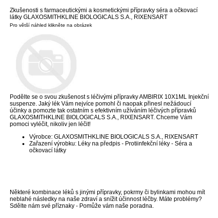
Zkušenosti s farmaceutickými a kosmetickými přípravky séra a očkovací
látky GLAXOSMITHKLINE BIOLOGICALS S.A., RIXENSART
Pro větší náhled klikněte na obrázek
Podělte se o svou zkušenost s léčivými přípravky AMBIRIX 10X1ML Injekční
suspenze. Jaký lék Vám nejvíce pomohl či naopak přinesl nežádoucí
účinky a pomozte tak ostatním s efektivním užíváním léčivých přípravků
GLAXOSMITHKLINE BIOLOGICALS S.A., RIXENSART. Chceme Vám
pomoci vyléčit, nikoliv jen léčit!
Výrobce: GLAXOSMITHKLINE BIOLOGICALS S.A., RIXENSART
Zařazení výrobku: Léky na předpis - Protiinfekční léky - Séra a
očkovací látky
Některé kombinace léků s jinými přípravky, pokrmy či bylinkami mohou mít
neblahé následky na naše zdraví a snížit účinnost léčby. Máte problémy?
Sdělte nám své příznaky - Pomůže vám naše poradna.