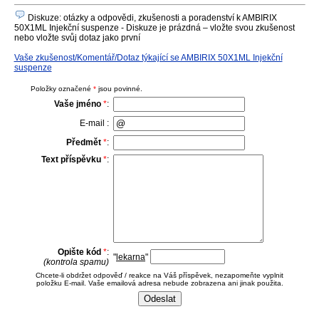
Diskuze: otázky a odpovědi, zkušenosti a poradenství k AMBIRIX
50X1ML Injekční suspenze - Diskuze je prázdná – vložte svou zkušenost
nebo vložte svůj dotaz jako první
Vaše zkušenost/Komentář/Dotaz týkající se AMBIRIX 50X1ML Injekční
suspenze
Položky označené
*
jsou povinné.
Vaše jméno
*
:
E-mail :
Předmět
*
:
Text příspěvku
*
:
Opište kód
*
:
"
lekarna
"
(kontrola spamu)
Chcete-li obdržet odpověď / reakce na Váš příspěvek, nezapomeňte vyplnit
položku E-mail. Vaše emailová adresa nebude zobrazena ani jinak použita.