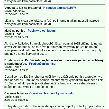
žlázky nevím kam poslat fotku děkuji ...
Vypadá to jak na bradavici
-
Hirsuties papillaris/HPV
Vložil: Vladislav
2026-04-13 17:54:25
Mám to měsíc cca ale když sem řešil po internetu tak mi napsali mazové
žlázky nevím kam poslat fotku děkuji ...
akné na penisu
-
Pupínky u ochlupení
Vložil: Luboš
2025-11-29 18:24:24
Akné a folikulitidou trpím dlouhodobě, lékaři odmítají řešit příčinu, to nemá
smysl. Ale na penisu se mi dříve pupínky objevily vždy pouze po holení.
Nyní jsem se dlouho neoholil a z ničeho nic se mi objevil na údu malý bílý
pupínek s lehce červeným oko...
Dostal som od Dr. Sacreho najlepší liek na zväčšenie penisu a problémy
s neplodnosťou.
-
Prodloužení penisu
Vložil: Jones
2025-08-15 14:55:53
Dostal som od Dr. Sacreho najlepší liek na zväčšenie penisu a problémy s
neplodnosťou. Pán Jones, som veľmi ohromený výsledkami bylinného lieku
Dr. Sacreho! Môj penis je viditeľne väčší a hrubší a moja sebadôvera v
spálni prudko vzrástla. Zlepšenie môj...
Červené boláčky
-
Vyrážka / bradavičky na žaludu
Vložil: Oto12
2025-05-28 01:00:42
Dobrý den,uz delší dobu se mi dělají červené pupínky boláčky nijak nebolí a