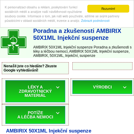
K personalizaci obsahu a reklam, poskytování funkcí
Rozumím!
sociálních médií a analýze naší návštěvnosti využíváme
soubory cookie. Informace o tom, jak náš web používáte, sdílíme se svými partnery
působícími v oblasti sociálních médií, inzerce a analýz.
Zobrazit podrobnosti
ABC-LEKARNA.cz
| Poradna a zkušenosti s léky a léčbou nemocí
Poradna a zkušenosti AMBIRIX
50X1ML Injekční suspenze
AMBIRIX 50X1ML Injekční suspenze Poradna a zkušenosti s
léky a léčbou nemocí, AMBIRIX 50X1ML Injekční suspenze,
AMBIRIX, 50X1ML, Injekční, suspenze
Nenašli jste co hledáte? Zkuste
Google vyhledávání!
LÉKY A
VÝROBCI
ZDRAVOTNICKÝ
MATERIÁL
POTÍŽE
A LÉČBA NEMOCI
AMBIRIX 50X1ML Injekční suspenze