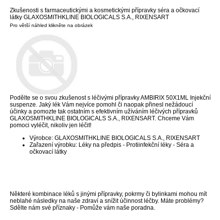
Zkušenosti s farmaceutickými a kosmetickými přípravky séra a očkovací
látky GLAXOSMITHKLINE BIOLOGICALS S.A., RIXENSART
Pro větší náhled klikněte na obrázek
Podělte se o svou zkušenost s léčivými přípravky AMBIRIX 50X1ML Injekční
suspenze. Jaký lék Vám nejvíce pomohl či naopak přinesl nežádoucí
účinky a pomozte tak ostatním s efektivním užíváním léčivých přípravků
GLAXOSMITHKLINE BIOLOGICALS S.A., RIXENSART. Chceme Vám
pomoci vyléčit, nikoliv jen léčit!
Výrobce: GLAXOSMITHKLINE BIOLOGICALS S.A., RIXENSART
Zařazení výrobku: Léky na předpis - Protiinfekční léky - Séra a
očkovací látky
Některé kombinace léků s jinými přípravky, pokrmy či bylinkami mohou mít
neblahé následky na naše zdraví a snížit účinnost léčby. Máte problémy?
Sdělte nám své příznaky - Pomůže vám naše poradna.