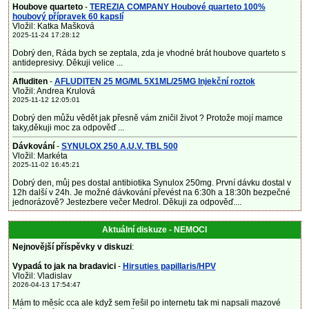
Houbove quarteto
-
TEREZIA COMPANY Houbové quarteto 100%
houbový přípravek 60 kapslí
Vložil: Katka Mašková
2025-11-24 17:28:12
Dobrý den, Ráda bych se zeptala, zda je vhodné brát houbove quarteto s
antidepresivy. Děkuji velice ...
Afluditen
-
AFLUDITEN 25 MG/ML 5X1ML/25MG Injekční roztok
Vložil: Andrea Krulová
2025-11-12 12:05:01
Dobrý den můžu vědět jak přesně vám zničil život ? Protože mojí mamce
taky,děkuji moc za odpověď ...
Dávkování
-
SYNULOX 250 A.U.V. TBL 500
Vložil: Markéta
2025-11-02 16:45:21
Dobrý den, můj pes dostal antibiotika Synulox 250mg. První dávku dostal v
12h další v 24h. Je možné dávkování převést na 6:30h a 18:30h bezpečné
jednorázově? Jestezbere večer Medrol. Děkuji za odpověď....
Aktuální diskuze - NEMOCI
Nejnovější příspěvky v diskuzi
:
Vypadá to jak na bradavici
-
Hirsuties papillaris/HPV
Vložil: Vladislav
2026-04-13 17:54:47
Mám to měsíc cca ale když sem řešil po internetu tak mi napsali mazové