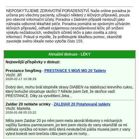
NEPOSKYTUJEME ZDRAVOTNÍ PORADENSTVÍ. Naše online poradna je
určena pro všechny pacienty, užívající některý z léčivých přípravků, pouze
pro obecné informační účely. Poradna v žádném případě neslouží jako
náhrada odborné lékařské péče. Poradna pomáhá se správným užíváním
léčivých přípravků, odhalit vzájemnou nesnášenlivost léčiv, při snížení
výskytu nežádoucích, vedlejších účinků léčiv a jako osvěta a zdroj
informací. Pokud si myslíte, že potřebujete lékařkou pomoc, okamžitě
zavolejte svého lékaře nebo vytočte číslo 155.
Aktuální diskuze - LÉKY
Nejnovější příspěvky v diskuzi
:
Prestance 5mg/5mg
-
PRESTANCE 5 MG/5 MG 20 Tablety
Vložil: Jiří
2026-02-17 10:38:29
Dobrý den, mohu brát idoplněk stravy DIABEN na stabilizaci krevního cukru,
který bohužel obsahuje skořici ? Někde jsem četl, že skořice vadí
PRESTANCE. Díky za vysvětlení.Jirka...
Zaldiar 20 neblahe ucinky
-
ZALDIAR 20 Potahované tablety
Vložil: Markéta
2026-01-08 05:23:22
Měla jsem Zaldiar 20 po něm jsem mela akorát těstoviny s míchaných
vajíčky šunkou parmezanem, po tem jsem vlezla do vany okamžitě se mi
udělala vyrážka od kolen dolů která neskutečně pálila musela jsem z vany
vylest bolesti sem brečela cítila jsem jak mi nohy...