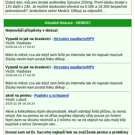
Dobrý den, můj pes dostal antibiotika Synulox 250mg. První dávku dostal v
12h další v 24h. Je možné dávkování převést na 6:30h a 18:30h bezpečné
jednorázově? Jestezbere večer Medrol. Děkuji za odpověď....
Aktuální diskuze - NEMOCI
Nejnovější příspěvky v diskuzi
:
Vypadá to jak na bradavici
-
Hirsuties papillaris/HPV
Vložil: Vladislav
2026-04-13 17:54:47
Mám to měsíc cca ale když sem řešil po internetu tak mi napsali mazové
žlázky nevím kam poslat fotku děkuji ...
Vypadá to jak na bradavici
-
Hirsuties papillaris/HPV
Vložil: Vladislav
2026-04-13 17:54:25
Mám to měsíc cca ale když sem řešil po internetu tak mi napsali mazové
žlázky nevím kam poslat fotku děkuji ...
akné na penisu
-
Pupínky u ochlupení
Vložil: Luboš
2025-11-29 18:24:24
Akné a folikulitidou trpím dlouhodobě, lékaři odmítají řešit příčinu, to nemá
smysl. Ale na penisu se mi dříve pupínky objevily vždy pouze po holení.
Nyní jsem se dlouho neoholil a z ničeho nic se mi objevil na údu malý bílý
pupínek s lehce červeným oko...
Dostal som od Dr. Sacreho najlepší liek na zväčšenie penisu a problémy