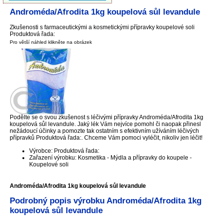
Androméda/Afrodita 1kg koupelová sůl levandule
Zkušenosti s farmaceutickými a kosmetickými přípravky koupelové soli
Produktová řada:
Pro větší náhled klikněte na obrázek
Podělte se o svou zkušenost s léčivými přípravky Androméda/Afrodita 1kg
koupelová sůl levandule. Jaký lék Vám nejvíce pomohl či naopak přinesl
nežádoucí účinky a pomozte tak ostatním s efektivním užíváním léčivých
přípravků Produktová řada:. Chceme Vám pomoci vyléčit, nikoliv jen léčit!
Výrobce: Produktová řada:
Zařazení výrobku: Kosmetika - Mýdla a přípravky do koupele -
Koupelové soli
Androméda/Afrodita 1kg koupelová sůl levandule
Podrobný popis výrobku Androméda/Afrodita 1kg
koupelová sůl levandule