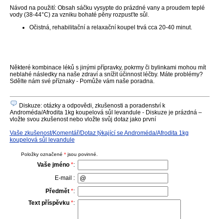
Návod na použití: Obsah sáčku vysypte do prázdné vany a proudem teplé
vody (38-44°C) za vzniku bohaté pěny rozpusťte sůl.
Očistná, rehabilitační a relaxační koupel trvá cca 20-40 minut.
Některé kombinace léků s jinými přípravky, pokrmy či bylinkami mohou mít
neblahé následky na naše zdraví a snížit účinnost léčby. Máte problémy?
Sdělte nám své příznaky - Pomůže vám naše poradna.
Diskuze: otázky a odpovědi, zkušenosti a poradenství k
Androméda/Afrodita 1kg koupelová sůl levandule - Diskuze je prázdná –
vložte svou zkušenost nebo vložte svůj dotaz jako první
Vaše zkušenost/Komentář/Dotaz týkající se Androméda/Afrodita 1kg
koupelová sůl levandule
Položky označené
*
jsou povinné.
Vaše jméno
*
:
E-mail :
Předmět
*
:
Text příspěvku
*
: