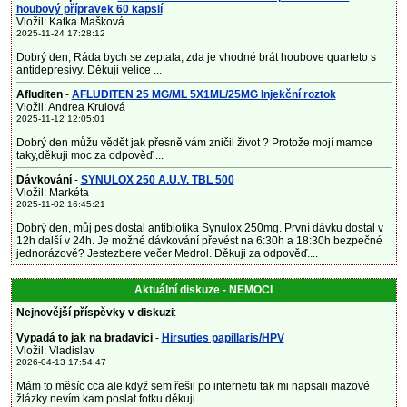
houbový přípravek 60 kapslí
Vložil: Katka Mašková
2025-11-24 17:28:12
Dobrý den, Ráda bych se zeptala, zda je vhodné brát houbove quarteto s
antidepresivy. Děkuji velice ...
Afluditen
-
AFLUDITEN 25 MG/ML 5X1ML/25MG Injekční roztok
Vložil: Andrea Krulová
2025-11-12 12:05:01
Dobrý den můžu vědět jak přesně vám zničil život ? Protože mojí mamce
taky,děkuji moc za odpověď ...
Dávkování
-
SYNULOX 250 A.U.V. TBL 500
Vložil: Markéta
2025-11-02 16:45:21
Dobrý den, můj pes dostal antibiotika Synulox 250mg. První dávku dostal v
12h další v 24h. Je možné dávkování převést na 6:30h a 18:30h bezpečné
jednorázově? Jestezbere večer Medrol. Děkuji za odpověď....
Aktuální diskuze - NEMOCI
Nejnovější příspěvky v diskuzi
:
Vypadá to jak na bradavici
-
Hirsuties papillaris/HPV
Vložil: Vladislav
2026-04-13 17:54:47
Mám to měsíc cca ale když sem řešil po internetu tak mi napsali mazové
žlázky nevím kam poslat fotku děkuji ...