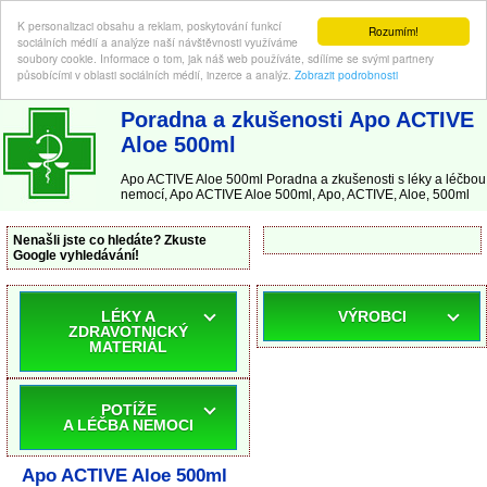
K personalizaci obsahu a reklam, poskytování funkcí
Rozumím!
sociálních médií a analýze naší návštěvnosti využíváme
soubory cookie. Informace o tom, jak náš web používáte, sdílíme se svými partnery
působícími v oblasti sociálních médií, inzerce a analýz.
Zobrazit podrobnosti
ABC-LEKARNA.cz
| Poradna a zkušenosti s léky a léčbou nemocí
Poradna a zkušenosti Apo ACTIVE
Aloe 500ml
Apo ACTIVE Aloe 500ml Poradna a zkušenosti s léky a léčbou
nemocí, Apo ACTIVE Aloe 500ml, Apo, ACTIVE, Aloe, 500ml
Nenašli jste co hledáte? Zkuste
Google vyhledávání!
LÉKY A
VÝROBCI
ZDRAVOTNICKÝ
MATERIÁL
POTÍŽE
A LÉČBA NEMOCI
Apo ACTIVE Aloe 500ml