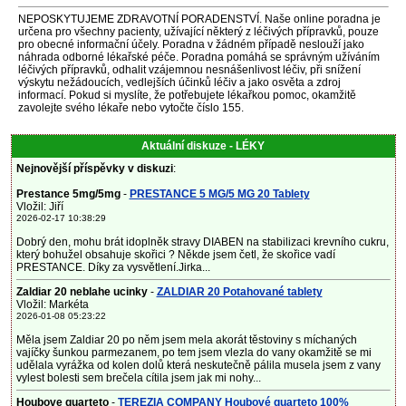
NEPOSKYTUJEME ZDRAVOTNÍ PORADENSTVÍ. Naše online poradna je
určena pro všechny pacienty, užívající některý z léčivých přípravků, pouze
pro obecné informační účely. Poradna v žádném případě neslouží jako
náhrada odborné lékařské péče. Poradna pomáhá se správným užíváním
léčivých přípravků, odhalit vzájemnou nesnášenlivost léčiv, při snížení
výskytu nežádoucích, vedlejších účinků léčiv a jako osvěta a zdroj
informací. Pokud si myslíte, že potřebujete lékařkou pomoc, okamžitě
zavolejte svého lékaře nebo vytočte číslo 155.
Aktuální diskuze - LÉKY
Nejnovější příspěvky v diskuzi
:
Prestance 5mg/5mg
-
PRESTANCE 5 MG/5 MG 20 Tablety
Vložil: Jiří
2026-02-17 10:38:29
Dobrý den, mohu brát idoplněk stravy DIABEN na stabilizaci krevního cukru,
který bohužel obsahuje skořici ? Někde jsem četl, že skořice vadí
PRESTANCE. Díky za vysvětlení.Jirka...
Zaldiar 20 neblahe ucinky
-
ZALDIAR 20 Potahované tablety
Vložil: Markéta
2026-01-08 05:23:22
Měla jsem Zaldiar 20 po něm jsem mela akorát těstoviny s míchaných
vajíčky šunkou parmezanem, po tem jsem vlezla do vany okamžitě se mi
udělala vyrážka od kolen dolů která neskutečně pálila musela jsem z vany
vylest bolesti sem brečela cítila jsem jak mi nohy...
Houbove quarteto
-
TEREZIA COMPANY Houbové quarteto 100%