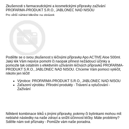
Zkušenosti s farmaceutickými a kosmetickými přípravky zažívání
PROFARMA-PRODUKT S.R.O., JABLONEC NAD NISOU
Pro větší náhled klikněte na obrázek
Podělte se o svou zkušenost s léčivými přípravky Apo ACTIVE Aloe 500ml.
Jaký lék Vám nejvíce pomohl či naopak přinesl nežádoucí účinky a
pomozte tak ostatním s efektivním užíváním léčivých přípravků PROFARMA-
PRODUKT S.R.O., JABLONEC NAD NISOU. Chceme Vám pomoci vyléčit,
nikoliv jen léčit!
Výrobce: PROFARMA-PRODUKT S.R.O., JABLONEC NAD NISOU
Zařazení výrobku: Přírodní produkty - Trávení a vylučování -
Zažívání
Některé kombinace léků s jinými přípravky, pokrmy či bylinkami mohou mít
neblahé následky na naše zdraví a snížit účinnost léčby. Máte problémy?
Sdělte nám své příznaky - Pomůže vám naše poradna.