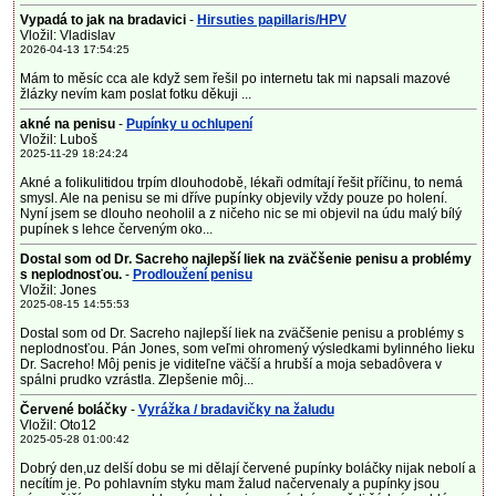
Vypadá to jak na bradavici
-
Hirsuties papillaris/HPV
Vložil: Vladislav
2026-04-13 17:54:25
Mám to měsíc cca ale když sem řešil po internetu tak mi napsali mazové
žlázky nevím kam poslat fotku děkuji ...
akné na penisu
-
Pupínky u ochlupení
Vložil: Luboš
2025-11-29 18:24:24
Akné a folikulitidou trpím dlouhodobě, lékaři odmítají řešit příčinu, to nemá
smysl. Ale na penisu se mi dříve pupínky objevily vždy pouze po holení.
Nyní jsem se dlouho neoholil a z ničeho nic se mi objevil na údu malý bílý
pupínek s lehce červeným oko...
Dostal som od Dr. Sacreho najlepší liek na zväčšenie penisu a problémy
s neplodnosťou.
-
Prodloužení penisu
Vložil: Jones
2025-08-15 14:55:53
Dostal som od Dr. Sacreho najlepší liek na zväčšenie penisu a problémy s
neplodnosťou. Pán Jones, som veľmi ohromený výsledkami bylinného lieku
Dr. Sacreho! Môj penis je viditeľne väčší a hrubší a moja sebadôvera v
spálni prudko vzrástla. Zlepšenie môj...
Červené boláčky
-
Vyrážka / bradavičky na žaludu
Vložil: Oto12
2025-05-28 01:00:42
Dobrý den,uz delší dobu se mi dělají červené pupínky boláčky nijak nebolí a
necítím je. Po pohlavním styku mam žalud načervenaly a pupínky jsou