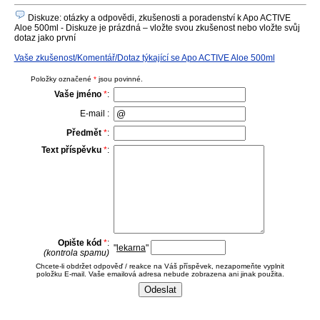
Diskuze: otázky a odpovědi, zkušenosti a poradenství k Apo ACTIVE
Aloe 500ml - Diskuze je prázdná – vložte svou zkušenost nebo vložte svůj
dotaz jako první
Vaše zkušenost/Komentář/Dotaz týkající se Apo ACTIVE Aloe 500ml
Položky označené
*
jsou povinné.
Vaše jméno
*
:
E-mail :
Předmět
*
:
Text příspěvku
*
:
Opište kód
*
:
"
lekarna
"
(kontrola spamu)
Chcete-li obdržet odpověď / reakce na Váš příspěvek, nezapomeňte vyplnit
položku E-mail. Vaše emailová adresa nebude zobrazena ani jinak použita.