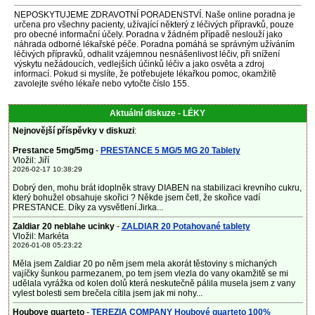
NEPOSKYTUJEME ZDRAVOTNÍ PORADENSTVÍ. Naše online poradna je
určena pro všechny pacienty, užívající některý z léčivých přípravků, pouze
pro obecné informační účely. Poradna v žádném případě neslouží jako
náhrada odborné lékařské péče. Poradna pomáhá se správným užíváním
léčivých přípravků, odhalit vzájemnou nesnášenlivost léčiv, při snížení
výskytu nežádoucích, vedlejších účinků léčiv a jako osvěta a zdroj
informací. Pokud si myslíte, že potřebujete lékařkou pomoc, okamžitě
zavolejte svého lékaře nebo vytočte číslo 155.
Aktuální diskuze - LÉKY
Nejnovější příspěvky v diskuzi
:
Prestance 5mg/5mg
-
PRESTANCE 5 MG/5 MG 20 Tablety
Vložil: Jiří
2026-02-17 10:38:29
Dobrý den, mohu brát idoplněk stravy DIABEN na stabilizaci krevního cukru,
který bohužel obsahuje skořici ? Někde jsem četl, že skořice vadí
PRESTANCE. Díky za vysvětlení.Jirka...
Zaldiar 20 neblahe ucinky
-
ZALDIAR 20 Potahované tablety
Vložil: Markéta
2026-01-08 05:23:22
Měla jsem Zaldiar 20 po něm jsem mela akorát těstoviny s míchaných
vajíčky šunkou parmezanem, po tem jsem vlezla do vany okamžitě se mi
udělala vyrážka od kolen dolů která neskutečně pálila musela jsem z vany
vylest bolesti sem brečela cítila jsem jak mi nohy...
Houbove quarteto
-
TEREZIA COMPANY Houbové quarteto 100%