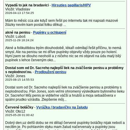
Vypadá to jak na bradavici
-
Hirsuties papillaris/HPV
Vložil: Vladislav
2026-04-13 17:54:25
Mám to měsíc cca ale když sem řešil po internetu tak mi napsali mazové
žlázky nevím kam poslat fotku děkuji ...
akné na penisu
-
Pupínky u ochlupení
Vložil: Luboš
2025-11-29 18:24:24
Akné a folikulitidou trpím dlouhodobě, lékaři odmítají řešit příčinu, to nemá
smysl. Ale na penisu se mi dříve pupínky objevily vždy pouze po holení.
Nyní jsem se dlouho neoholil a z ničeho nic se mi objevil na údu malý bílý
pupínek s lehce červeným oko...
Dostal som od Dr. Sacreho najlepší liek na zväčšenie penisu a problémy
s neplodnosťou.
-
Prodloužení penisu
Vložil: Jones
2025-08-15 14:55:53
Dostal som od Dr. Sacreho najlepší liek na zväčšenie penisu a problémy s
neplodnosťou. Pán Jones, som veľmi ohromený výsledkami bylinného lieku
Dr. Sacreho! Môj penis je viditeľne väčší a hrubší a moja sebadôvera v
spálni prudko vzrástla. Zlepšenie môj...
Červené boláčky
-
Vyrážka / bradavičky na žaludu
Vložil: Oto12
2025-05-28 01:00:42
Dobrý den,uz delší dobu se mi dělají červené pupínky boláčky nijak nebolí a
necítím je. Po pohlavním styku mam žalud načervenaly a pupínky jsou