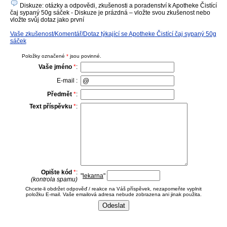
Diskuze: otázky a odpovědi, zkušenosti a poradenství k Apotheke Čistící
čaj sypaný 50g sáček - Diskuze je prázdná – vložte svou zkušenost nebo
vložte svůj dotaz jako první
Vaše zkušenost/Komentář/Dotaz týkající se Apotheke Čistící čaj sypaný 50g
sáček
Položky označené
*
jsou povinné.
Vaše jméno
*
:
E-mail :
Předmět
*
:
Text příspěvku
*
:
Opište kód
*
:
"
lekarna
"
(kontrola spamu)
Chcete-li obdržet odpověď / reakce na Váš příspěvek, nezapomeňte vyplnit
položku E-mail. Vaše emailová adresa nebude zobrazena ani jinak použita.