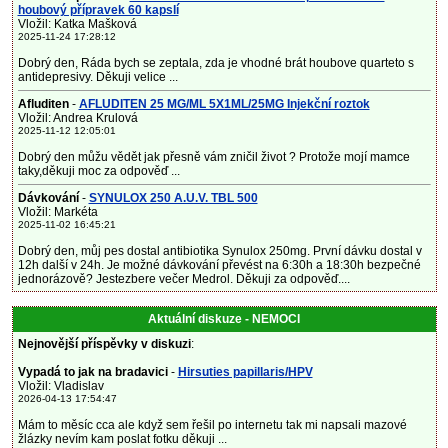
houbový přípravek 60 kapslí
Vložil: Katka Mašková
2025-11-24 17:28:12
Dobrý den, Ráda bych se zeptala, zda je vhodné brát houbove quarteto s
antidepresivy. Děkuji velice ...
Afluditen
-
AFLUDITEN 25 MG/ML 5X1ML/25MG Injekční roztok
Vložil: Andrea Krulová
2025-11-12 12:05:01
Dobrý den můžu vědět jak přesně vám zničil život ? Protože mojí mamce
taky,děkuji moc za odpověď ...
Dávkování
-
SYNULOX 250 A.U.V. TBL 500
Vložil: Markéta
2025-11-02 16:45:21
Dobrý den, můj pes dostal antibiotika Synulox 250mg. První dávku dostal v
12h další v 24h. Je možné dávkování převést na 6:30h a 18:30h bezpečné
jednorázově? Jestezbere večer Medrol. Děkuji za odpověď....
Aktuální diskuze - NEMOCI
Nejnovější příspěvky v diskuzi
:
Vypadá to jak na bradavici
-
Hirsuties papillaris/HPV
Vložil: Vladislav
2026-04-13 17:54:47
Mám to měsíc cca ale když sem řešil po internetu tak mi napsali mazové
žlázky nevím kam poslat fotku děkuji ...