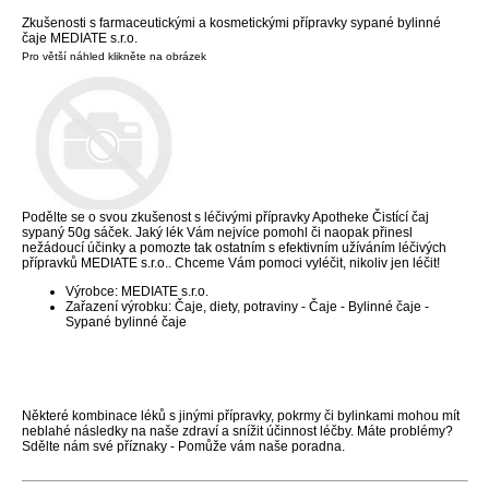
Zkušenosti s farmaceutickými a kosmetickými přípravky sypané bylinné
čaje MEDIATE s.r.o.
Pro větší náhled klikněte na obrázek
Podělte se o svou zkušenost s léčivými přípravky Apotheke Čistící čaj
sypaný 50g sáček. Jaký lék Vám nejvíce pomohl či naopak přinesl
nežádoucí účinky a pomozte tak ostatním s efektivním užíváním léčivých
přípravků MEDIATE s.r.o.. Chceme Vám pomoci vyléčit, nikoliv jen léčit!
Výrobce: MEDIATE s.r.o.
Zařazení výrobku: Čaje, diety, potraviny - Čaje - Bylinné čaje -
Sypané bylinné čaje
Některé kombinace léků s jinými přípravky, pokrmy či bylinkami mohou mít
neblahé následky na naše zdraví a snížit účinnost léčby. Máte problémy?
Sdělte nám své příznaky - Pomůže vám naše poradna.