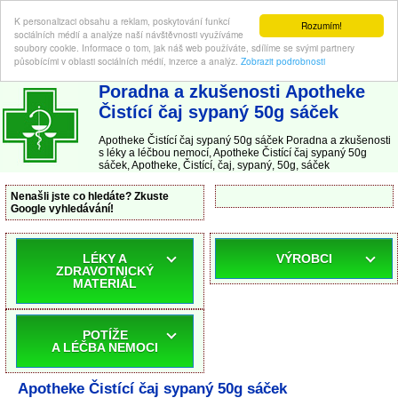
K personalizaci obsahu a reklam, poskytování funkcí
Rozumím!
sociálních médií a analýze naší návštěvnosti využíváme
soubory cookie. Informace o tom, jak náš web používáte, sdílíme se svými partnery
působícími v oblasti sociálních médií, inzerce a analýz.
Zobrazit podrobnosti
ABC-LEKARNA.cz
| Poradna a zkušenosti s léky a léčbou nemocí
Poradna a zkušenosti Apotheke
Čistící čaj sypaný 50g sáček
Apotheke Čistící čaj sypaný 50g sáček Poradna a zkušenosti
s léky a léčbou nemocí, Apotheke Čistící čaj sypaný 50g
sáček, Apotheke, Čistící, čaj, sypaný, 50g, sáček
Nenašli jste co hledáte? Zkuste
Google vyhledávání!
LÉKY A
VÝROBCI
ZDRAVOTNICKÝ
MATERIÁL
POTÍŽE
A LÉČBA NEMOCI
Apotheke Čistící čaj sypaný 50g sáček