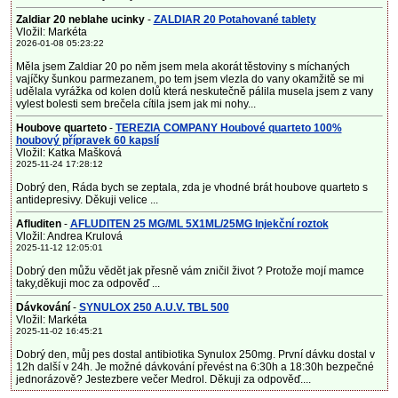
Zaldiar 20 neblahe ucinky
-
ZALDIAR 20 Potahované tablety
Vložil: Markéta
2026-01-08 05:23:22
Měla jsem Zaldiar 20 po něm jsem mela akorát těstoviny s míchaných
vajíčky šunkou parmezanem, po tem jsem vlezla do vany okamžitě se mi
udělala vyrážka od kolen dolů která neskutečně pálila musela jsem z vany
vylest bolesti sem brečela cítila jsem jak mi nohy...
Houbove quarteto
-
TEREZIA COMPANY Houbové quarteto 100%
houbový přípravek 60 kapslí
Vložil: Katka Mašková
2025-11-24 17:28:12
Dobrý den, Ráda bych se zeptala, zda je vhodné brát houbove quarteto s
antidepresivy. Děkuji velice ...
Afluditen
-
AFLUDITEN 25 MG/ML 5X1ML/25MG Injekční roztok
Vložil: Andrea Krulová
2025-11-12 12:05:01
Dobrý den můžu vědět jak přesně vám zničil život ? Protože mojí mamce
taky,děkuji moc za odpověď ...
Dávkování
-
SYNULOX 250 A.U.V. TBL 500
Vložil: Markéta
2025-11-02 16:45:21
Dobrý den, můj pes dostal antibiotika Synulox 250mg. První dávku dostal v
12h další v 24h. Je možné dávkování převést na 6:30h a 18:30h bezpečné
jednorázově? Jestezbere večer Medrol. Děkuji za odpověď....