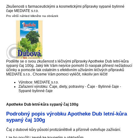
Zkušenosti s farmaceutickými a kosmetickými přípravky sypané bylinné
čaje MEDIATE s.r.o.
Pro větší náhled klikněte na obrázek
Podělte se o svou zkušenost s léčivými přípravky Apotheke Dub letní-kůra
sypaný čaj 100g. Jaký lék Vám nejvíce pomohl či naopak přinesl nežádoucí
účinky a pomozte tak ostatním s efektivním užíváním léčivých přípravků
MEDIATE s.r.o.. Chceme Vám pomoci vyléčit, nikoliv jen léčit!
Výrobce: MEDIATE s.r.o.
Zařazení výrobku: Čaje, diety, potraviny - Čaje - Bylinné čaje -
Sypané bylinné čaje
Apotheke Dub letní-kůra sypaný čaj 100g
Podrobný popis výrobku Apotheke Dub letní-kůra
sypaný čaj 100g
Čaj z dubové kůry působí protizánětlivě a příznivě ovlivňuje zažívání.
Lze ho použít i zevně ke koupelím a obkladům.