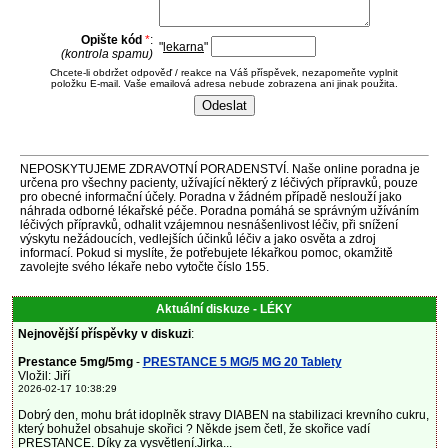
Opište kód
*
:
"
lekarna
"
(kontrola spamu)
Chcete-li obdržet odpověď / reakce na Váš příspěvek, nezapomeňte vyplnit
položku E-mail. Vaše emailová adresa nebude zobrazena ani jinak použita.
NEPOSKYTUJEME ZDRAVOTNÍ PORADENSTVÍ. Naše online poradna je
určena pro všechny pacienty, užívající některý z léčivých přípravků, pouze
pro obecné informační účely. Poradna v žádném případě neslouží jako
náhrada odborné lékařské péče. Poradna pomáhá se správným užíváním
léčivých přípravků, odhalit vzájemnou nesnášenlivost léčiv, při snížení
výskytu nežádoucích, vedlejších účinků léčiv a jako osvěta a zdroj
informací. Pokud si myslíte, že potřebujete lékařkou pomoc, okamžitě
zavolejte svého lékaře nebo vytočte číslo 155.
Aktuální diskuze - LÉKY
Nejnovější příspěvky v diskuzi
:
Prestance 5mg/5mg
-
PRESTANCE 5 MG/5 MG 20 Tablety
Vložil: Jiří
2026-02-17 10:38:29
Dobrý den, mohu brát idoplněk stravy DIABEN na stabilizaci krevního cukru,
který bohužel obsahuje skořici ? Někde jsem četl, že skořice vadí
PRESTANCE. Díky za vysvětlení.Jirka...