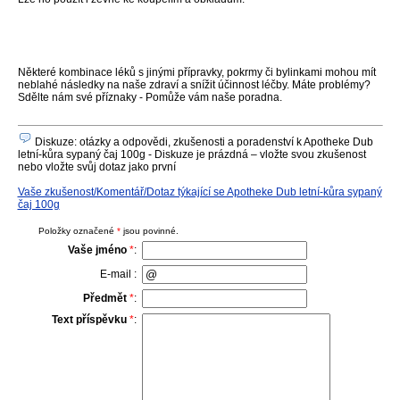
Některé kombinace léků s jinými přípravky, pokrmy či bylinkami mohou mít
neblahé následky na naše zdraví a snížit účinnost léčby. Máte problémy?
Sdělte nám své příznaky - Pomůže vám naše poradna.
Diskuze: otázky a odpovědi, zkušenosti a poradenství k Apotheke Dub
letní-kůra sypaný čaj 100g - Diskuze je prázdná – vložte svou zkušenost
nebo vložte svůj dotaz jako první
Vaše zkušenost/Komentář/Dotaz týkající se Apotheke Dub letní-kůra sypaný
čaj 100g
Položky označené
*
jsou povinné.
Vaše jméno
*
:
E-mail :
Předmět
*
:
Text příspěvku
*
: