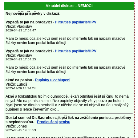
Aktuální diskuze - NEMOCI
Nejnovější příspěvky v diskuzi
:
Vypadá to jak na bradavici
-
Hirsuties papillaris/HPV
Vložil: Vladislav
2026-04-13 17:54:47
Mám to měsíc cca ale když sem řešil po internetu tak mi napsali mazové
žlázky nevím kam poslat fotku děkuji ...
Vypadá to jak na bradavici
-
Hirsuties papillaris/HPV
Vložil: Vladislav
2026-04-13 17:54:25
Mám to měsíc cca ale když sem řešil po internetu tak mi napsali mazové
žlázky nevím kam poslat fotku děkuji ...
akné na penisu
-
Pupínky u ochlupení
Vložil: Luboš
2025-11-29 18:24:24
Akné a folikulitidou trpím dlouhodobě, lékaři odmítají řešit příčinu, to nemá
smysl. Ale na penisu se mi dříve pupínky objevily vždy pouze po holení.
Nyní jsem se dlouho neoholil a z ničeho nic se mi objevil na údu malý bílý
pupínek s lehce červeným oko...
Dostal som od Dr. Sacreho najlepší liek na zväčšenie penisu a problémy
s neplodnosťou.
-
Prodloužení penisu
Vložil: Jones
2025-08-15 14:55:53