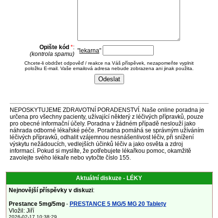
Opište kód
*
:
"
lekarna
"
(kontrola spamu)
Chcete-li obdržet odpověď / reakce na Váš příspěvek, nezapomeňte vyplnit
položku E-mail. Vaše emailová adresa nebude zobrazena ani jinak použita.
NEPOSKYTUJEME ZDRAVOTNÍ PORADENSTVÍ. Naše online poradna je
určena pro všechny pacienty, užívající některý z léčivých přípravků, pouze
pro obecné informační účely. Poradna v žádném případě neslouží jako
náhrada odborné lékařské péče. Poradna pomáhá se správným užíváním
léčivých přípravků, odhalit vzájemnou nesnášenlivost léčiv, při snížení
výskytu nežádoucích, vedlejších účinků léčiv a jako osvěta a zdroj
informací. Pokud si myslíte, že potřebujete lékařkou pomoc, okamžitě
zavolejte svého lékaře nebo vytočte číslo 155.
Aktuální diskuze - LÉKY
Nejnovější příspěvky v diskuzi
:
Prestance 5mg/5mg
-
PRESTANCE 5 MG/5 MG 20 Tablety
Vložil: Jiří
2026-02-17 10:38:29