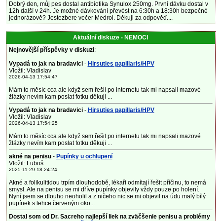
Dobrý den, můj pes dostal antibiotika Synulox 250mg. První dávku dostal v
12h další v 24h. Je možné dávkování převést na 6:30h a 18:30h bezpečné
jednorázově? Jestezbere večer Medrol. Děkuji za odpověď....
Aktuální diskuze - NEMOCI
Nejnovější příspěvky v diskuzi
:
Vypadá to jak na bradavici
-
Hirsuties papillaris/HPV
Vložil: Vladislav
2026-04-13 17:54:47
Mám to měsíc cca ale když sem řešil po internetu tak mi napsali mazové
žlázky nevím kam poslat fotku děkuji ...
Vypadá to jak na bradavici
-
Hirsuties papillaris/HPV
Vložil: Vladislav
2026-04-13 17:54:25
Mám to měsíc cca ale když sem řešil po internetu tak mi napsali mazové
žlázky nevím kam poslat fotku děkuji ...
akné na penisu
-
Pupínky u ochlupení
Vložil: Luboš
2025-11-29 18:24:24
Akné a folikulitidou trpím dlouhodobě, lékaři odmítají řešit příčinu, to nemá
smysl. Ale na penisu se mi dříve pupínky objevily vždy pouze po holení.
Nyní jsem se dlouho neoholil a z ničeho nic se mi objevil na údu malý bílý
pupínek s lehce červeným oko...
Dostal som od Dr. Sacreho najlepší liek na zväčšenie penisu a problémy