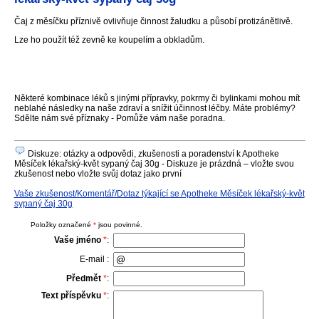
Čaj z měsíčku příznivě ovlivňuje činnost žaludku a působí protizánětlivě.
Lze ho použít též zevně ke koupelím a obkladům.
Některé kombinace léků s jinými přípravky, pokrmy či bylinkami mohou mít
neblahé následky na naše zdraví a snížit účinnost léčby. Máte problémy?
Sdělte nám své příznaky - Pomůže vám naše poradna.
Diskuze: otázky a odpovědi, zkušenosti a poradenství k Apotheke
Měsíček lékařský-květ sypaný čaj 30g - Diskuze je prázdná – vložte svou
zkušenost nebo vložte svůj dotaz jako první
Vaše zkušenost/Komentář/Dotaz týkající se Apotheke Měsíček lékařský-květ
sypaný čaj 30g
Položky označené
*
jsou povinné.
Vaše jméno
*
:
E-mail :
Předmět
*
:
Text příspěvku
*
: