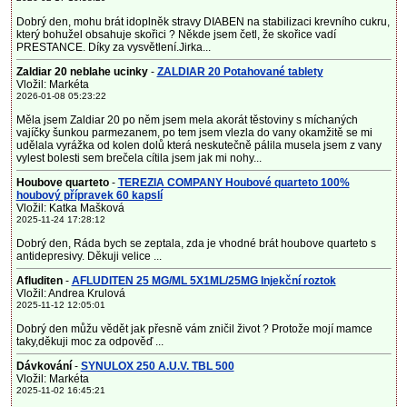
Dobrý den, mohu brát idoplněk stravy DIABEN na stabilizaci krevního cukru,
který bohužel obsahuje skořici ? Někde jsem četl, že skořice vadí
PRESTANCE. Díky za vysvětlení.Jirka...
Zaldiar 20 neblahe ucinky
-
ZALDIAR 20 Potahované tablety
Vložil: Markéta
2026-01-08 05:23:22
Měla jsem Zaldiar 20 po něm jsem mela akorát těstoviny s míchaných
vajíčky šunkou parmezanem, po tem jsem vlezla do vany okamžitě se mi
udělala vyrážka od kolen dolů která neskutečně pálila musela jsem z vany
vylest bolesti sem brečela cítila jsem jak mi nohy...
Houbove quarteto
-
TEREZIA COMPANY Houbové quarteto 100%
houbový přípravek 60 kapslí
Vložil: Katka Mašková
2025-11-24 17:28:12
Dobrý den, Ráda bych se zeptala, zda je vhodné brát houbove quarteto s
antidepresivy. Děkuji velice ...
Afluditen
-
AFLUDITEN 25 MG/ML 5X1ML/25MG Injekční roztok
Vložil: Andrea Krulová
2025-11-12 12:05:01
Dobrý den můžu vědět jak přesně vám zničil život ? Protože mojí mamce
taky,děkuji moc za odpověď ...
Dávkování
-
SYNULOX 250 A.U.V. TBL 500
Vložil: Markéta
2025-11-02 16:45:21