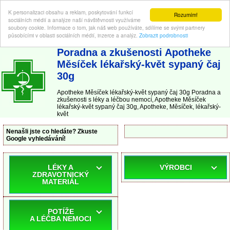
K personalizaci obsahu a reklam, poskytování funkcí
Rozumím!
sociálních médií a analýze naší návštěvnosti využíváme
soubory cookie. Informace o tom, jak náš web používáte, sdílíme se svými partnery
působícími v oblasti sociálních médií, inzerce a analýz.
Zobrazit podrobnosti
ABC-LEKARNA.cz
| Poradna a zkušenosti s léky a léčbou nemocí
Poradna a zkušenosti Apotheke
Měsíček lékařský-květ sypaný čaj
30g
Apotheke Měsíček lékařský-květ sypaný čaj 30g Poradna a
zkušenosti s léky a léčbou nemocí, Apotheke Měsíček
lékařský-květ sypaný čaj 30g, Apotheke, Měsíček, lékařský-
květ
Nenašli jste co hledáte? Zkuste
Google vyhledávání!
LÉKY A
VÝROBCI
ZDRAVOTNICKÝ
MATERIÁL
POTÍŽE
A LÉČBA NEMOCI