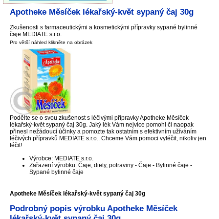
Apotheke Měsíček lékařský-květ sypaný čaj 30g
Zkušenosti s farmaceutickými a kosmetickými přípravky sypané bylinné
čaje MEDIATE s.r.o.
Pro větší náhled klikněte na obrázek
Podělte se o svou zkušenost s léčivými přípravky Apotheke Měsíček
lékařský-květ sypaný čaj 30g. Jaký lék Vám nejvíce pomohl či naopak
přinesl nežádoucí účinky a pomozte tak ostatním s efektivním užíváním
léčivých přípravků MEDIATE s.r.o.. Chceme Vám pomoci vyléčit, nikoliv jen
léčit!
Výrobce: MEDIATE s.r.o.
Zařazení výrobku: Čaje, diety, potraviny - Čaje - Bylinné čaje -
Sypané bylinné čaje
Apotheke Měsíček lékařský-květ sypaný čaj 30g
Podrobný popis výrobku Apotheke Měsíček
lékařský-květ sypaný čaj 30g