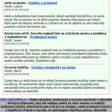
akné na penisu
-
Pupínky u ochlupení
Vložil: Luboš
2025-11-29 18:24:24
Akné a folikulitidou trpím dlouhodobě, lékaři odmítají řešit příčinu, to nemá
smysl. Ale na penisu se mi dříve pupínky objevily vždy pouze po holení.
Nyní jsem se dlouho neoholil a z ničeho nic se mi objevil na údu malý bílý
pupínek s lehce červeným oko...
Dostal som od Dr. Sacreho najlepší liek na zväčšenie penisu a problémy
s neplodnosťou.
-
Prodloužení penisu
Vložil: Jones
2025-08-15 14:55:53
Dostal som od Dr. Sacreho najlepší liek na zväčšenie penisu a problémy s
neplodnosťou. Pán Jones, som veľmi ohromený výsledkami bylinného lieku
Dr. Sacreho! Môj penis je viditeľne väčší a hrubší a moja sebadôvera v
spálni prudko vzrástla. Zlepšenie môj...
Červené boláčky
-
Vyrážka / bradavičky na žaludu
Vložil: Oto12
2025-05-28 01:00:42
Dobrý den,uz delší dobu se mi dělají červené pupínky boláčky nijak nebolí a
necítím je. Po pohlavním styku mam žalud načervenaly a pupínky jsou
výraznější zenu po pohlavním styku nic ne náplní nesvědi žádné problémy
nema dekuji za odpověď ...
ABC-LEKARNA.cz
- Online poradna, zkušenosti a recenze pacientů s užíváním
léčivých přípravků, jaký lék nejlépe zabírá na Vaše nemoci a vedlejší
nežádoucí účinky. Informační web o lécích na předpis, volně prodejných lécích
a doplňcích.
Pokud si myslíte, že potřebujete lékařkou pomoc, okamžitě