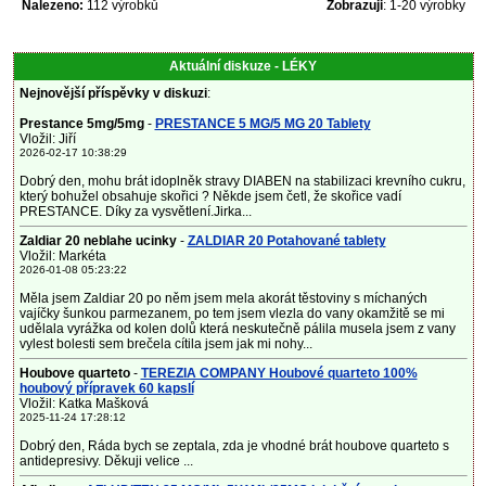
Nalezeno:
112 výrobků
Zobrazuji
: 1-20 výrobky
Aktuální diskuze - LÉKY
Nejnovější příspěvky v diskuzi
:
Prestance 5mg/5mg
-
PRESTANCE 5 MG/5 MG 20 Tablety
Vložil: Jiří
2026-02-17 10:38:29
Dobrý den, mohu brát idoplněk stravy DIABEN na stabilizaci krevního cukru,
který bohužel obsahuje skořici ? Někde jsem četl, že skořice vadí
PRESTANCE. Díky za vysvětlení.Jirka...
Zaldiar 20 neblahe ucinky
-
ZALDIAR 20 Potahované tablety
Vložil: Markéta
2026-01-08 05:23:22
Měla jsem Zaldiar 20 po něm jsem mela akorát těstoviny s míchaných
vajíčky šunkou parmezanem, po tem jsem vlezla do vany okamžitě se mi
udělala vyrážka od kolen dolů která neskutečně pálila musela jsem z vany
vylest bolesti sem brečela cítila jsem jak mi nohy...
Houbove quarteto
-
TEREZIA COMPANY Houbové quarteto 100%
houbový přípravek 60 kapslí
Vložil: Katka Mašková
2025-11-24 17:28:12
Dobrý den, Ráda bych se zeptala, zda je vhodné brát houbove quarteto s
antidepresivy. Děkuji velice ...