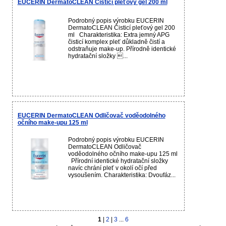
EUCERIN DermatoCLEAN Čisticí pleťový gel 200 ml
Podrobný popis výrobku EUCERIN
DermatoCLEAN Čisticí pleťový gel 200
ml Charakteristika: Extra jemný APG
čisticí komplex pleť důkladně čistí a
odstraňuje make-up. Přírodně identické
hydratační složky ...
EUCERIN DermatoCLEAN Odličovač voděodolného
očního make-upu 125 ml
Podrobný popis výrobku EUCERIN
DermatoCLEAN Odličovač
voděodolného očního make-upu 125 ml
Přírodní identické hydratační složky
navíc chrání pleť v okolí očí před
vysoušením. Charakteristika: Dvoufáz...
1
|
2
|
3
...
6