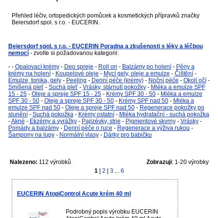
Přehled léčiv, ortopedických pomůcek a kosmetických přípravků značky
Beiersdorf spol. s r.o. - EUCERIN.
Beiersdorf spol. s r.o. - EUCERIN Poradna a zkušenosti s léky a léčbou
nemocí
- zvolte si požadovanou kategorii:
-
-
Opalovací krémy
-
Deo spreje
-
Roll on
-
Balzámy po holení
-
Pěny a
krémy na holení
-
Koupelové oleje
-
Mycí gely, oleje a emulze
-
Čištění
-
Emulze, tonika, gely
-
Peeling
-
Denní péče (krémy)
-
Noční péče
-
Okolí očí
-
Smíšená pleť
-
Suchá pleť
-
Vrásky, stárnutí pokožky
-
Mléka a emulze SPF
15 - 25
-
Oleje a spreje SPF 15 - 25
-
Krémy SPF 30 - 50
-
Mléka a emulze
SPF 30 - 50
-
Oleje a spreje SPF 30 - 50
-
Krémy SPF nad 50
-
Mléka a
emulze SPF nad 50
-
Oleje a spreje SPF nad 50
-
Regenerace pokožky po
slunění
-
Suchá pokožka
-
Krémy ostatní
-
Mléka hydratační - suchá pokožka
-
Akné
-
Ekzémy a vyrážky
-
Pajizévky, strie
-
Pigmentové skvrny
-
Vrásky
-
Pomády a balzámy
-
Denní péče o ruce
-
Regenerace a výživa rukou
-
Šampony na lupy
-
Normální vlasy
-
Dárky pro babičku
Nalezeno:
112 výrobků
Zobrazuji
: 1-20 výrobky
1
|
2
|
3
...
6
EUCERIN AtopiControl Acute krém 40 ml
Podrobný popis výrobku EUCERIN