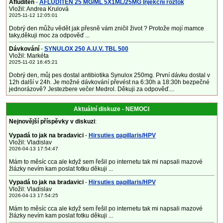
Afluditen
-
AFLUDITEN 25 MG/ML 5X1ML/25MG Injekční roztok
Vložil: Andrea Krulová
2025-11-12 12:05:01
Dobrý den můžu vědět jak přesně vám zničil život ? Protože mojí mamce
taky,děkuji moc za odpověď ...
Dávkování
-
SYNULOX 250 A.U.V. TBL 500
Vložil: Markéta
2025-11-02 16:45:21
Dobrý den, můj pes dostal antibiotika Synulox 250mg. První dávku dostal v
12h další v 24h. Je možné dávkování převést na 6:30h a 18:30h bezpečné
jednorázově? Jestezbere večer Medrol. Děkuji za odpověď....
Aktuální diskuze - NEMOCI
Nejnovější příspěvky v diskuzi
:
Vypadá to jak na bradavici
-
Hirsuties papillaris/HPV
Vložil: Vladislav
2026-04-13 17:54:47
Mám to měsíc cca ale když sem řešil po internetu tak mi napsali mazové
žlázky nevím kam poslat fotku děkuji ...
Vypadá to jak na bradavici
-
Hirsuties papillaris/HPV
Vložil: Vladislav
2026-04-13 17:54:25
Mám to měsíc cca ale když sem řešil po internetu tak mi napsali mazové
žlázky nevím kam poslat fotku děkuji ...