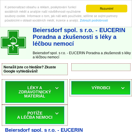
K personalizaci obsahu a reklam, poskytování funkcí
Rozumím!
sociálních médií a analýze naší návštěvnosti využíváme
soubory cookie. Informace o tom, jak náš web používáte, sdílíme se svými partnery
působícími v oblasti sociálních médií, inzerce a analýz.
Zobrazit podrobnosti
ABC-LEKARNA.cz
| Poradna a zkušenosti s léky a léčbou nemocí
Beiersdorf spol. s r.o. - EUCERIN
Poradna a zkušenosti s léky a
léčbou nemocí
Beiersdorf spol. s r.o. - EUCERIN Poradna a zkušenosti s léky
a léčbou nemocí
Nenašli jste co hledáte? Zkuste
Google vyhledávání!
LÉKY A
VÝROBCI
ZDRAVOTNICKÝ
MATERIÁL
POTÍŽE
A LÉČBA NEMOCI
Beiersdorf spol. s r.o. - EUCERIN