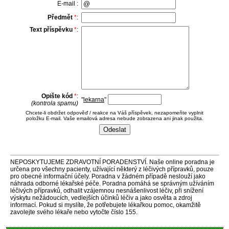
E-mail :
Předmět
*
:
Text příspěvku
*
:
Opište kód
*
:
"
lekarna
"
(kontrola spamu)
Chcete-li obdržet odpověď / reakce na Váš příspěvek, nezapomeňte vyplnit
položku E-mail. Vaše emailová adresa nebude zobrazena ani jinak použita.
NEPOSKYTUJEME ZDRAVOTNÍ PORADENSTVÍ. Naše online poradna je
určena pro všechny pacienty, užívající některý z léčivých přípravků, pouze
pro obecné informační účely. Poradna v žádném případě neslouží jako
náhrada odborné lékařské péče. Poradna pomáhá se správným užíváním
léčivých přípravků, odhalit vzájemnou nesnášenlivost léčiv, při snížení
výskytu nežádoucích, vedlejších účinků léčiv a jako osvěta a zdroj
informací. Pokud si myslíte, že potřebujete lékařkou pomoc, okamžitě
zavolejte svého lékaře nebo vytočte číslo 155.