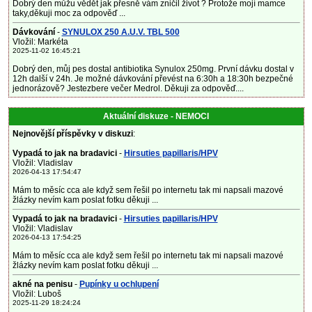
Dobrý den můžu vědět jak přesně vám zničil život ? Protože mojí mamce
taky,děkuji moc za odpověď ...
Dávkování
-
SYNULOX 250 A.U.V. TBL 500
Vložil: Markéta
2025-11-02 16:45:21
Dobrý den, můj pes dostal antibiotika Synulox 250mg. První dávku dostal v
12h další v 24h. Je možné dávkování převést na 6:30h a 18:30h bezpečné
jednorázově? Jestezbere večer Medrol. Děkuji za odpověď....
Aktuální diskuze - NEMOCI
Nejnovější příspěvky v diskuzi
:
Vypadá to jak na bradavici
-
Hirsuties papillaris/HPV
Vložil: Vladislav
2026-04-13 17:54:47
Mám to měsíc cca ale když sem řešil po internetu tak mi napsali mazové
žlázky nevím kam poslat fotku děkuji ...
Vypadá to jak na bradavici
-
Hirsuties papillaris/HPV
Vložil: Vladislav
2026-04-13 17:54:25
Mám to měsíc cca ale když sem řešil po internetu tak mi napsali mazové
žlázky nevím kam poslat fotku děkuji ...
akné na penisu
-
Pupínky u ochlupení
Vložil: Luboš
2025-11-29 18:24:24