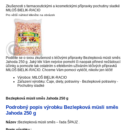
Zkušenosti s farmaceutickými a kosmetickými přípravky pochutiny sladké
MILOŠ BIELIK-RACIO
Pro větší náhled klikněte na obrázek
Podělte se o svou zkušenost s léčivými přípravky Bezlepková müsli směs
Jahoda 250 g. Jaký lék Vám nejvíce pomohl či naopak přinesl nežádoucí
účinky a pomozte tak ostatním s efektivním užíváním léčivých přípravků
MILOŠ BIELIK-RACIO. Chceme Vám pomoci vyléčit, nikoliv jen léčit!
Výrobce: MILOŠ BIELIK-RACIO
Zařazení výrobku: Čaje, diety, potraviny - Bezlepkové potraviny -
Pochutiny sladké
Bezlepková müsli směs Jahoda 250 g
Podrobný popis výrobku Bezlepková müsli směs
Jahoda 250 g
Název :
Bezlepková müsli směs – řada ŠPAJZ .
Popis výrobku :