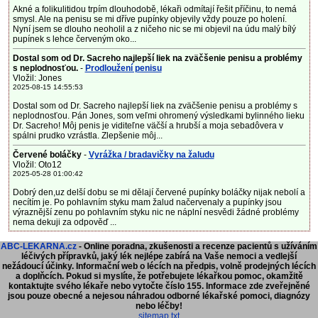
Akné a folikulitidou trpím dlouhodobě, lékaři odmítají řešit příčinu, to nemá
smysl. Ale na penisu se mi dříve pupínky objevily vždy pouze po holení.
Nyní jsem se dlouho neoholil a z ničeho nic se mi objevil na údu malý bílý
pupínek s lehce červeným oko...
Dostal som od Dr. Sacreho najlepší liek na zväčšenie penisu a problémy
s neplodnosťou.
-
Prodloužení penisu
Vložil: Jones
2025-08-15 14:55:53
Dostal som od Dr. Sacreho najlepší liek na zväčšenie penisu a problémy s
neplodnosťou. Pán Jones, som veľmi ohromený výsledkami bylinného lieku
Dr. Sacreho! Môj penis je viditeľne väčší a hrubší a moja sebadôvera v
spálni prudko vzrástla. Zlepšenie môj...
Červené boláčky
-
Vyrážka / bradavičky na žaludu
Vložil: Oto12
2025-05-28 01:00:42
Dobrý den,uz delší dobu se mi dělají červené pupínky boláčky nijak nebolí a
necítím je. Po pohlavním styku mam žalud načervenaly a pupínky jsou
výraznější zenu po pohlavním styku nic ne náplní nesvědi žádné problémy
nema dekuji za odpověď ...
ABC-LEKARNA.cz
- Online poradna, zkušenosti a recenze pacientů s užíváním
léčivých přípravků, jaký lék nejlépe zabírá na Vaše nemoci a vedlejší
nežádoucí účinky. Informační web o lécích na předpis, volně prodejných lécích
a doplňcích.
Pokud si myslíte, že potřebujete lékařkou pomoc, okamžitě
kontaktujte svého lékaře nebo vytočte číslo 155. Informace zde zveřejněné
jsou pouze obecné a nejesou náhradou odborné lékařské pomoci, diagnózy
nebo léčby!
sitemap.txt