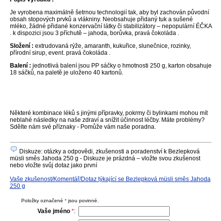
Je vyrobena maximálně šetrnou technologií tak, aby byl zachován původní
obsah stopových prvků a vlákniny. Neobsahuje přidaný tuk a sušené
mléko, žádné přidané konzervační látky či stabilizátory – nepopulární ÉČKA
. k dispozici jsou 3 příchutě – jahoda, borůvka, pravá čokoláda .
Složení :
extrudovaná rýže, amaranth, kukuřice, slunečnice, rozinky,
přírodní sirup, event. pravá čokoláda .
Balení :
jednotlivá balení jsou PP sáčky o hmotnosti 250 g, karton obsahuje
18 sáčků, na paletě je uloženo 40 kartonů.
Některé kombinace léků s jinými přípravky, pokrmy či bylinkami mohou mít
neblahé následky na naše zdraví a snížit účinnost léčby. Máte problémy?
Sdělte nám své příznaky - Pomůže vám naše poradna.
Diskuze: otázky a odpovědi, zkušenosti a poradenství k Bezlepková
müsli směs Jahoda 250 g - Diskuze je prázdná – vložte svou zkušenost
nebo vložte svůj dotaz jako první
Vaše zkušenost/Komentář/Dotaz týkající se Bezlepková müsli směs Jahoda
250 g
Položky označené
*
jsou povinné.
Vaše jméno
*
: