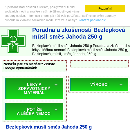
K personalizaci obsahu a reklam, poskytování funkcí
Rozumím!
sociálních médií a analýze naší návštěvnosti využíváme
soubory cookie. Informace o tom, jak náš web používáte, sdílíme se svými partnery
působícími v oblasti sociálních médií, inzerce a analýz.
Zobrazit podrobnosti
ABC-LEKARNA.cz
| Poradna a zkušenosti s léky a léčbou nemocí
Poradna a zkušenosti Bezlepková
müsli směs Jahoda 250 g
Bezlepková müsli směs Jahoda 250 g Poradna a zkušenosti s
léky a léčbou nemocí, Bezlepková müsli směs Jahoda 250 g,
Bezlepková, müsli, směs, Jahoda, 250, g
Nenašli jste co hledáte? Zkuste
Google vyhledávání!
LÉKY A
VÝROBCI
ZDRAVOTNICKÝ
MATERIÁL
POTÍŽE
A LÉČBA NEMOCI
Bezlepková müsli směs Jahoda 250 g