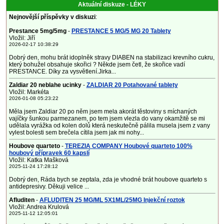
Aktuální diskuze - LÉKY
Nejnovější příspěvky v diskuzi
:
Prestance 5mg/5mg
-
PRESTANCE 5 MG/5 MG 20 Tablety
Vložil: Jiří
2026-02-17 10:38:29
Dobrý den, mohu brát idoplněk stravy DIABEN na stabilizaci krevního cukru,
který bohužel obsahuje skořici ? Někde jsem četl, že skořice vadí
PRESTANCE. Díky za vysvětlení.Jirka...
Zaldiar 20 neblahe ucinky
-
ZALDIAR 20 Potahované tablety
Vložil: Markéta
2026-01-08 05:23:22
Měla jsem Zaldiar 20 po něm jsem mela akorát těstoviny s míchaných
vajíčky šunkou parmezanem, po tem jsem vlezla do vany okamžitě se mi
udělala vyrážka od kolen dolů která neskutečně pálila musela jsem z vany
vylest bolesti sem brečela cítila jsem jak mi nohy...
Houbove quarteto
-
TEREZIA COMPANY Houbové quarteto 100%
houbový přípravek 60 kapslí
Vložil: Katka Mašková
2025-11-24 17:28:12
Dobrý den, Ráda bych se zeptala, zda je vhodné brát houbove quarteto s
antidepresivy. Děkuji velice ...
Afluditen
-
AFLUDITEN 25 MG/ML 5X1ML/25MG Injekční roztok
Vložil: Andrea Krulová
2025-11-12 12:05:01