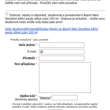
Sdělte nám své příznaky - Pomůže vám naše poradna.
Diskuze: otázky a odpovědi, zkušenosti a poradenství k BlanX Med
Sensitive bělicí pasta citlivé zuby 100 ml - Diskuze je prázdná – vložte svou
zkušenost nebo vložte svůj dotaz jako první
Vaše zkušenost/Komentář/Dotaz týkající se BlanX Med Sensitive bělicí
pasta citlivé zuby 100 ml
Položky označené
*
jsou povinné.
Vaše jméno
*
:
E-mail :
Předmět
*
:
Text příspěvku
*
:
Opište kód
*
:
"
lekarna
"
(kontrola spamu)
Chcete-li obdržet odpověď / reakce na Váš příspěvek, nezapomeňte vyplnit
položku E-mail. Vaše emailová adresa nebude zobrazena ani jinak použita.