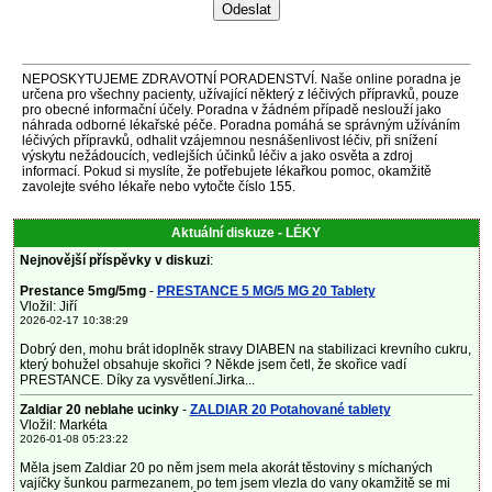
NEPOSKYTUJEME ZDRAVOTNÍ PORADENSTVÍ. Naše online poradna je
určena pro všechny pacienty, užívající některý z léčivých přípravků, pouze
pro obecné informační účely. Poradna v žádném případě neslouží jako
náhrada odborné lékařské péče. Poradna pomáhá se správným užíváním
léčivých přípravků, odhalit vzájemnou nesnášenlivost léčiv, při snížení
výskytu nežádoucích, vedlejších účinků léčiv a jako osvěta a zdroj
informací. Pokud si myslíte, že potřebujete lékařkou pomoc, okamžitě
zavolejte svého lékaře nebo vytočte číslo 155.
Aktuální diskuze - LÉKY
Nejnovější příspěvky v diskuzi
:
Prestance 5mg/5mg
-
PRESTANCE 5 MG/5 MG 20 Tablety
Vložil: Jiří
2026-02-17 10:38:29
Dobrý den, mohu brát idoplněk stravy DIABEN na stabilizaci krevního cukru,
který bohužel obsahuje skořici ? Někde jsem četl, že skořice vadí
PRESTANCE. Díky za vysvětlení.Jirka...
Zaldiar 20 neblahe ucinky
-
ZALDIAR 20 Potahované tablety
Vložil: Markéta
2026-01-08 05:23:22
Měla jsem Zaldiar 20 po něm jsem mela akorát těstoviny s míchaných
vajíčky šunkou parmezanem, po tem jsem vlezla do vany okamžitě se mi