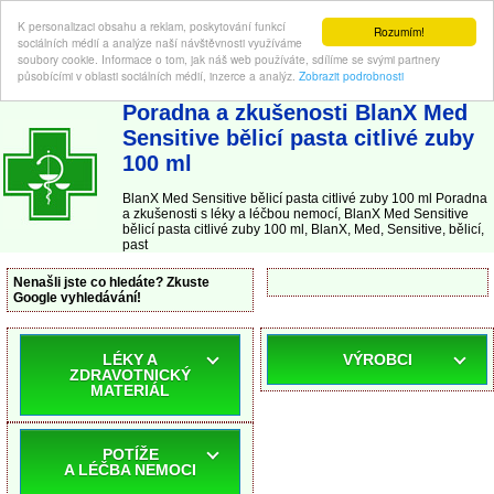
K personalizaci obsahu a reklam, poskytování funkcí
Rozumím!
sociálních médií a analýze naší návštěvnosti využíváme
soubory cookie. Informace o tom, jak náš web používáte, sdílíme se svými partnery
působícími v oblasti sociálních médií, inzerce a analýz.
Zobrazit podrobnosti
ABC-LEKARNA.cz
| Poradna a zkušenosti s léky a léčbou nemocí
Poradna a zkušenosti BlanX Med
Sensitive bělicí pasta citlivé zuby
100 ml
BlanX Med Sensitive bělicí pasta citlivé zuby 100 ml Poradna
a zkušenosti s léky a léčbou nemocí, BlanX Med Sensitive
bělicí pasta citlivé zuby 100 ml, BlanX, Med, Sensitive, bělicí,
past
Nenašli jste co hledáte? Zkuste
Google vyhledávání!
LÉKY A
VÝROBCI
ZDRAVOTNICKÝ
MATERIÁL
POTÍŽE
A LÉČBA NEMOCI