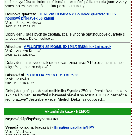
udělala vyrážka od kolen dolů která neskutečně pálila musela jsem z vany
vylest bolesti sem brečela cítila jsem jak mi nohy...
Houbove quarteto
-
TEREZIA COMPANY Houbové quarteto 100%
houbový přípravek 60 kapslí
Vložil: Katka Mašková
2025-11-24 17:28:12
Dobrý den, Ráda bych se zeptala, zda je vhodné brát houbove quarteto s
antidepresivy. Děkuji velice ...
Afluditen
-
AFLUDITEN 25 MG/ML 5X1ML/25MG Injekční roztok
Vložil: Andrea Krulová
2025-11-12 12:05:01
Dobrý den můžu vědět jak přesně vám zničil život ? Protože mojí mamce
taky,děkuji moc za odpověď ...
Dávkování
-
SYNULOX 250 A.U.V. TBL 500
Vložil: Markéta
2025-11-02 16:45:21
Dobrý den, můj pes dostal antibiotika Synulox 250mg. První dávku dostal v
12h další v 24h. Je možné dávkování převést na 6:30h a 18:30h bezpečné
jednorázově? Jestezbere večer Medrol. Děkuji za odpověď....
Aktuální diskuze - NEMOCI
Nejnovější příspěvky v diskuzi
:
Vypadá to jak na bradavici
-
Hirsuties papillaris/HPV
Vložil: Vladislav