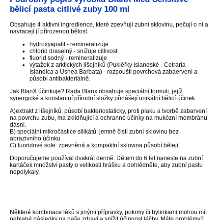
bělicí pasta citlivé zuby 100 ml
Obsahuje 4 aktivní ingredience, které zpevňují zubní sklovinu, pečují o ni a
navracejí jí přirozenou bělost.
hydroxyapatit - remineralizuje
chlorid draselný - snižuje citlivost
fluorid sodný - remineralizuje
výtažek z arktických lišejníků (Pukléřky islandské - Cetraria
Islandica a Usnea Barbata) - rozpouští povrchová zabaervení a
působí antibakteriálně.
Jak BlanX účinkuje? Rada Blanx obsahuje speciální formuli, jejíž
synergické a konstantní přírodní složky přinášejí unikátní bělicí účinek.
A)extrakt z lišejníků: působí bakteriostaticky, proti plaku a tvorbě zabarvení
na povrchu zubu, ma zklidňující a ochranné účinky na mukózní membránu
dásní.
B) speciální mikročástice silikátů: jemně čistí zubní sklovinu bez
abrazivního účinku
C) luoridové sole: zpevněná a kompaktní sklovina působí běleji.
Doporučujeme používat dvakrát denně. Dětem do 6 let naneste na zubní
kartáček množství pasty o velikosti hrášku a dohlédněte, aby zubní pastu
nepolykaly.
Některé kombinace léků s jinými přípravky, pokrmy či bylinkami mohou mít
neblahé následky na naše zdraví a snížit účinnost léčby. Máte problémy?