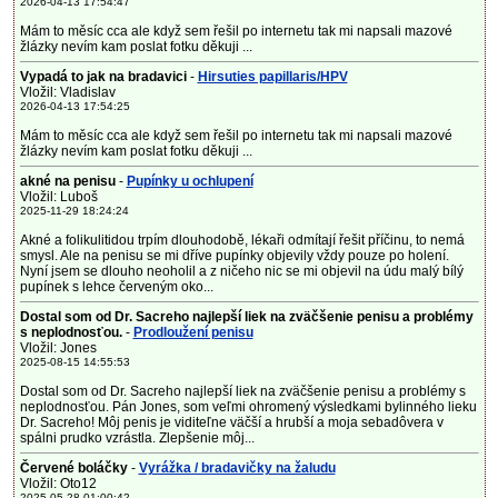
2026-04-13 17:54:47
Mám to měsíc cca ale když sem řešil po internetu tak mi napsali mazové
žlázky nevím kam poslat fotku děkuji ...
Vypadá to jak na bradavici
-
Hirsuties papillaris/HPV
Vložil: Vladislav
2026-04-13 17:54:25
Mám to měsíc cca ale když sem řešil po internetu tak mi napsali mazové
žlázky nevím kam poslat fotku děkuji ...
akné na penisu
-
Pupínky u ochlupení
Vložil: Luboš
2025-11-29 18:24:24
Akné a folikulitidou trpím dlouhodobě, lékaři odmítají řešit příčinu, to nemá
smysl. Ale na penisu se mi dříve pupínky objevily vždy pouze po holení.
Nyní jsem se dlouho neoholil a z ničeho nic se mi objevil na údu malý bílý
pupínek s lehce červeným oko...
Dostal som od Dr. Sacreho najlepší liek na zväčšenie penisu a problémy
s neplodnosťou.
-
Prodloužení penisu
Vložil: Jones
2025-08-15 14:55:53
Dostal som od Dr. Sacreho najlepší liek na zväčšenie penisu a problémy s
neplodnosťou. Pán Jones, som veľmi ohromený výsledkami bylinného lieku
Dr. Sacreho! Môj penis je viditeľne väčší a hrubší a moja sebadôvera v
spálni prudko vzrástla. Zlepšenie môj...
Červené boláčky
-
Vyrážka / bradavičky na žaludu
Vložil: Oto12
2025-05-28 01:00:42